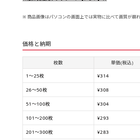
弊社よりJPG画像をお送りし
文字だけのぼり（要
ハーフ(90x30)
ハーフ(30x90)
商品画像はパソコンの画面上では実物に比べて画質が崩
弊社よりJPG画像
デザインアレンジ［ +2,49
店内用です。お客さんの歩行
店内用です。お客さんの歩行
デザインの色や文字等が変更い
や陳列した商品の邪魔になり
や陳列した商品の邪魔になり
価格と納期
にくいのがポイントです。ハ
にくいのがポイントです。ハ
ーフ用のポールが必要です。
ーフ用のポールが必要です。
枚数
単価(税込)
1〜25枚
¥314
26〜50枚
¥308
51〜100枚
¥304
101〜200枚
¥293
布A1ポスター(84x60)
布A1ポスター(60x84)
201〜300枚
¥283