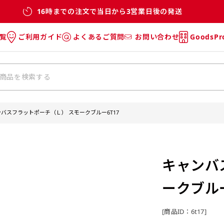
16時までの注文で当日から3営業日後の発送
覧
ご利用ガイド
よくあるご質問
お問い合わせ
GoodsP
のぼり
のぼりのご利用ガイド
のぼりのよくあるご質問
タオル
Tシャツのご利用ガイド
Tシャツのよくあるご質問
チ・巾着
垂幕
バスフラットポーチ（Ｌ） スモークブルー6T17
リー
バッグ
キャンバ
ークブル
[商品ID：6t17]