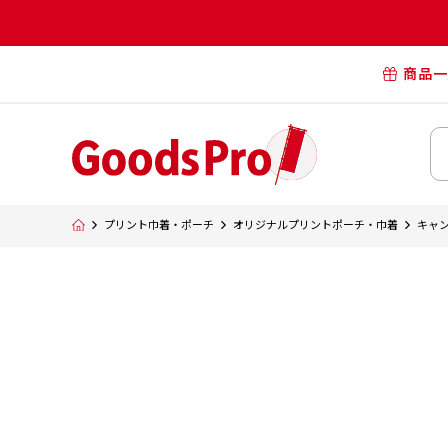
商品一
オリジナル
オリジナル
オリジナルポー
横断幕・懸
プリント巾着・ポーチ
オリジナルプリントポーチ・巾着
キャン
タペスト
オリジナル