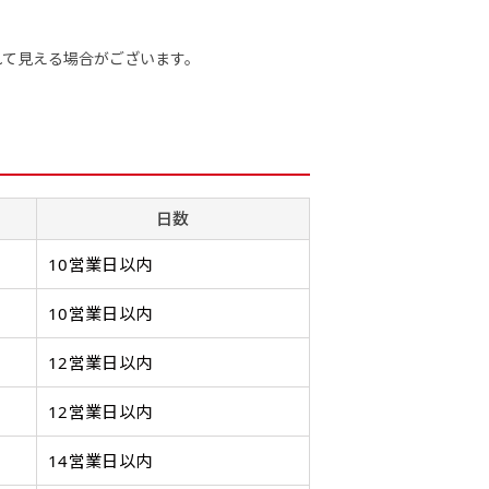
ます。ご確認のお返事を頂いたあとに製作開始いたします。
画像確認）［ +1,598円 ］
ミニ(30x10)
ジャンボ(270x90)
吊
ミニ(10x30)
ジャンボ(90x270)
吊
れて見える場合がございます。
をお送りします。ご確認のお返事を頂いたあとに製作開始いたしま
8円 ］
遠くからでも視認しやすいジ
台座タイプ・吸盤タイプ・ク
台座タイプ・吸盤タイプ・ク
掛け軸
遠くからでも視認しやすいジ
掛け軸
ただけます。
ャンボサイズです。
リップタイプがございます。
リップタイプがございます。
します
ャンボサイズです。
します
駐車場などのスペースに余裕
レジカウンターや商品棚にぴ
レジカウンターや商品棚にぴ
イプを
駐車場などのスペースに余裕
イプを
がある場所で大々的に宣伝で
ったりです。かわいいい＆お
ったりです。かわいいい＆お
します
がある場所で大々的に宣伝で
します
日数
きます。
しゃれなのぼりです。台はセ
しゃれなのぼりです。台はセ
てもお
きます。
てもお
4mまたは5mのポールが必要
ットでついてます。
ットでついてます。
4mまたは5mのポールが必要
10営業日以内
です。
です。
10営業日以内
12営業日以内
12営業日以内
自由入力(180x60以内)
レギュラーのれん
レギ
(180x50)
Aバナー(60x180)
自由入力(60x180以内)
14営業日以内