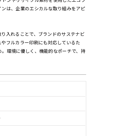
ットンやリサイクル素材を使用したエコフ
20ｍｍ程度内側の範囲内でデザイン校正してください）
ンジ（一般）
トロピカル（納期+1営
】
スリット（切り込み）は均等割りを意識してカットラインを入れ
インは、企業のエシカルな取り組みをアピ
客様の任意のテキストや企業情報・お店情報などを埋め込むこ
［ +299円 ］
円 ］
デザインや絵柄をスリット加工時にカットする場合があります。
望の店舗名などをご記載ください。専任のデザイナーがバッチ
の生地はポンジといわれる厚
ワンランク厚手のトロピカル（
左右チチ
上左右チチ
上下左右
チ
インを利用してのぼり旗を製作したい場合
発送（基本12時締め切り)枚数によって対応できない場合、ギリ
ご指定がなければ、のぼりのイメージに最適のフォントを使用
上チチ
上下チチ
左右チチ
上
）
（左右）
（上と左右）
（四辺にチチ）
のとても薄い生地を使用しま
0.2ｍｍ）。生地が重くなる分、
）
（上のみ）
（上と下）
（左右）
（上
防炎加工、トロピカル生地は対応不可です。
取り入れることで、ブランドのサステナビ
にショップ名、社名、電話番号が入ります。データをお送りいた
ンとなりますので改造の程度によってデザイン加工費用が発生い
ります。
ます。
れやフルカラー印刷にも対応しているた
ください。
番良く使用される生地です。
ポンジをやや厚くした生地です。
L字補強縫製
三辺補強
デザインの修正をしますので、初めての方でもお気軽にご相談
め。環境に優しく、機能的なポーチで、持
、裏側にインクが浸透しやす
ると約2倍の厚みがあります。タ
［ +38円 ］
［ +48円 ］
［ 
バナーなどの製作によく利用しま
2本（3分割）の場合だと
1本（2分割）の
つ
ハトメ上3つ
ハトメ上4つ
ハトメ上下4つ
上
チのついてない長辺・短
チチのついてない長辺・上
のぼり旗
る場合はお断りする場合があります。
上左チチと
上右チチと
ハトメ四隅
左
）
（+1営業日）
（+1営業日）
（+1営業日）
（
文字の上からカットされます
文字の間にスリット
ハトメ右下
ハトメ左下
（
を補強縫製します
下短辺を補強縫製します
強縫製し
る場合もキャンセル不可となります。
ページの備考欄に「以前つくった、◯◯のぼり」の様に曖昧でも
）
認）［ +298円 ］
をお送りします。ご確認のお返事を頂いたあとに製作開始いたしま
タペストリー
い
上下棒袋縫い
その他
Aバ
ト
）
（上と下）
加工
（上
望をお書きください
※パイプ紐付き
※備考欄に要望をお書きく