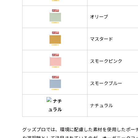
オリーブ
マスタード
スモークピンク
チチについて
のぼり旗のチチについて
補強縫製って何？
既製デザイン
デザイン方向
お客様からのデ
スリッ
一般的にはチチの位置はのぼり
一般的にはチチの位置はのぼり
補強縫製とはヒートカッター（
既製品のサイズについては以下
既製品のサイズについては以下
デザイン変更なしでのご注文と
のぼり旗のデザインをする際に
入稿いただくデー
して上辺３か所左辺５か所にな
して上辺３か所左辺５か所にな
ることで風の影響を受けやすい
スモークブルー
お客様オリジナルサイズで製作
お客様オリジナルサイズで製作
せていただいてお
既製デザインとは当社グッズプ
のぼり旗のデザインとしては基
す。のぼり旗をポールに通す際
す。のぼり旗をポールに通す際
各辺のおおむね3～5ｍｍ程度
ただし、布の性質上、必ず印刷
ただし、布の性質上、必ず印刷
して取り扱っているあらゆるの
一般的です。ただ、お客様の飾
jpgデータ等の
防炎加工（納期+
辺２か所に対してチチが左右ど
辺２か所に対してチチが左右ど
し加工されますのでその部分の
都合など）のでサイズの指定に
都合など）のでサイズの指定に
があります。（概
をつくりたい！などのデザイン
もしかしたら左側と上について
ナチュラル
ます。
ます。
ものぼり旗自体をポールにくく
ものぼり旗自体をポールにくく
棒袋縫いの場合、補強が無償で
てはデザインテン
のぼり旗の防炎加
お請けしております。
風向きを考えながらチチの向き
ることは可能です。
ることは可能です。
ドしてご利用くだ
防炎加工によって
ん。デザインの方向性につきま
1本（2分割）
お客様自身でオリ
るイメージ）一般
をみるよりも正像でみられるデ
グッズプロでは、環境に配慮した素材を使用したポー
［ +33円 ］
（すべての辺をプ
名入れについて