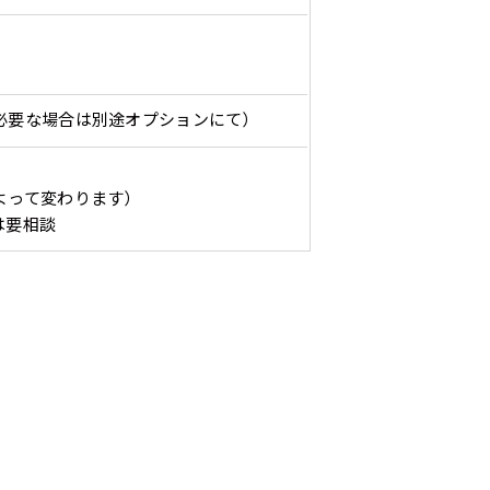
）
入稿してください。［ 対応ファイル：AI／PSDファイル ］
必要な場合は別途オプションにて）
ショート(150x60)
スリム(180x45)
コ
）（要画像確認）［ +298円 ］
ショート(60x150)
スリム(45x180)
コ
をお送りします。ご確認のお返事を頂いたあとに製作開始いたしま
幅は標準サイズですが高さが
飾る場所に対して、標準サイ
あまり
幅は標準サイズですが高さが
飾る場所に対して、標準サイ
あまり
よって変わります）
298円］
は要相談
0cm 低いです。
ズでは大きすぎると感じる場
すが最
0cm 低いです。
ズでは大きすぎると感じる場
すが最
ます。ご確認のお返事を頂いたあとに製作開始いたします。
近距離の歩行者や、特に女性
合や、立てる本数を増やした
した。
近距離の歩行者や、特に女性
合や、立てる本数を増やした
した。
,998円 ］
の目線を意識したい場合はこ
い場合はこちらです。
コンビ
の目線を意識したい場合はこ
い場合はこちらです。
コンビ
って、デザイン画のファイルまたは、文章でお知らせください。
ちらがお勧めです。
幅が15cm 狭くなっておりス
す。 
ちらがお勧めです。
幅が15cm 狭くなっておりス
す。 
円］
リムな印象を受けます。
づらく
リムな印象を受けます。
づらく
イン画のファイルまたは、文章でお知らせください。
ます。
ます。
1,298円 ］
って、文字をご指定ください。
［ +1,798円］