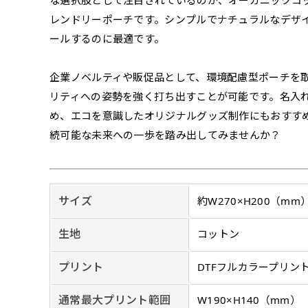
な選択肢として注目されているのが、オーガニックコ
ズから四辺内側に
ポ
【注意点
レンドリーポーチです。シンプルでナチュラルなデザ
当社の既製のぼり旗に対してお
お急ぎ［ +330
ールするのに最適です。
とができます。ご購入時にご希
一般的なのぼり旗
上チチ
上下チチ
当社の既製デザ
お急ぎは翌営業日
リデザインします。書体などの
上左チチ
上右チチ
（上のみ）
（上と下
みが約0.14ｍｍ
（上と左）
（上と右
場合もあります。
企業ノベルティや販促品として、環境配慮型ポーチを
します。基本的にのぼりの下部
のぼり旗の改造プラ
す。
例
だけましたらロゴの印刷も出来
リティへの姿勢を強く打ち出すことが可能です。名入
詳細は
お問い合わせ
のぼり旗製作で一
側辺補強縫製
お客様が納得するまで何度でも
め、エコを意識したオリジナルグッズ制作にもおすす
生地の厚みが薄く
［ +38円 ］
ください。
続可能な未来への一歩を踏み出してみませんか？
い生地です。
リピート
ハトメ四隅
ハトメ上2
チ
あまりに大きな変更が何度もあ
上下左右
チチ無し
（+1営業日）
（+1営業日
（四辺にチチ）
辺
印刷工程に入った場合はいかな
ショッピングカート
サイズ
約W270×H200（mm
リピート（要画像確
生地
コットン
上下棒袋縫い
その他
弊社よりJPG画像
右棒袋縫い
上棒袋縫
プリント
DTFフルカラープリン
（上のみ）
（上と右）
（上のみ
通常最大プリント範囲
W190×H140（mm）
※備考欄に要