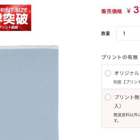
3
¥
販売価格
数量
プリントの有無
オリジナル
別途【プリン
プリント無
入） 
発送送料以外
す。 10