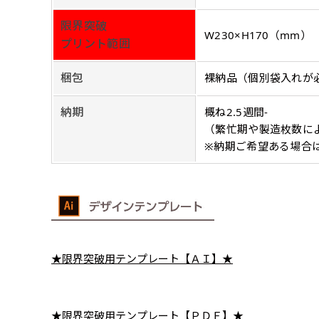
入稿（AI／PSD
限界突破
購入時の案内に沿って
W230×H170（mm）
プリント範囲
名入れ［+999円］
文字のみの名入れが可能です。
梱包
裸納品（個別袋入れが
レギュラー(180x60)
入稿（AI／PSD
レギュラー(60x180)
納期
概ね2.5週間-
弊社よりJPG画像
よく見かける一般的なのぼり
よく見かける一般的なのぼり
（繁忙期や製造枚数に
名入れ（要画像確認）［+1,
※納期ご希望ある場合
旗のサイズです。
3
旗のサイズです。
3
弊社よりJPG画像をお送りし
ほとんどのポールや注水台に
ほとんどのポールや注水台に
デザイン依頼［ +3
使用できます。
使用できます。
ご購入時の案内にそ
ロゴ有り名入れ［ +1,498
ご購入時の案内にそって、デザ
文字だけのぼり［ +
★限界突破用テンプレート【ＡＩ】★
ご購入時の案内に沿
ロゴ有り名入れ（要画像確認）
★限界突破用テンプレート【ＰＤＦ】★