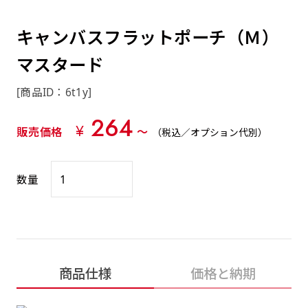
約0.2ｍｍ）。生地が重くなる分、耐久性が上
上下短辺を補強縫製しま
上左チチ
上右チチ
上チチ
（上のみ）
（上と下）
（左右）
あまりに大きな変更が何度もある場合はお断り
例
ショッピングカートページの備考欄に「以前
（上と左）
（上と右）
（上のみ）
がります。
す
する場合があります。
つくった、◯◯のぼり」の様に曖昧でも構い
キャンバスフラットポーチ（Ｍ）
ポンジをやや厚くした生地です。ポンジと比
四辺補強
印刷工程に入った場合はいかなる場合もキャン
ません。
べると約2倍の厚みがあります。タペストリー
マスタード
［ +58円 ］
セル不可となります。
やバナーなどの製作によく利用します。
上左右チチ
上下左右
のぼり旗の四辺すべてを
ショート(60x150)
ショート(150x60)
[商品ID：6t1y]
チチ無し
上下チチ
左右チチ
上左右チチ
リピート（要画像確認）［ +298円 ］
（上と左右）
（四辺にチチ）
補強縫製します
（上と下）
（左右）
（上と左右）
264
幅は標準サイズですが高さが30cm 低いです。
幅は標準サイズですが高さが30cm 低いです。
弊社よりJPG画像をお送りします。ご確認のお
¥
販売価格
〜
（税込／オプション代別）
近距離の歩行者や、特に女性の目線を意識したい
近距離の歩行者や、特に女性の目線を意識したい
返事を頂いたあとに製作開始いたします。
2本（3分割）の場合だと
場合はこちらがお勧めです。
場合はこちらがお勧めです。
文字の上からカットされます
数量
ハトメ四隅
ハトメ上2つ
ハトメ上3つ
上下左右
入稿（AI／PSD）
（+1営業日）
（+1営業日）
（+1営業日）
チチ無し
ハトメ四隅
（四辺にチチ）
購入時の案内に沿って入稿してください。［
対応ファイル：AI／PSDファイル ］
スリム(45x180)
スリム(180x45)
ハトメ上4つ
ハトメ上下4つ
上棒袋縫い
商品仕様
価格と納期
左棒袋縫い
上左チチと
上右チチと
入稿（AI／PSD）（要画像確認）［ +298円
（+1営業日）
（+1営業日）
（上のみ）
ハトメ右下
ハトメ左下
（上と左）
名入れ［+999円］
］
飾る場所に対して、標準サイズでは大きすぎると
飾る場所に対して、標準サイズでは大きすぎると