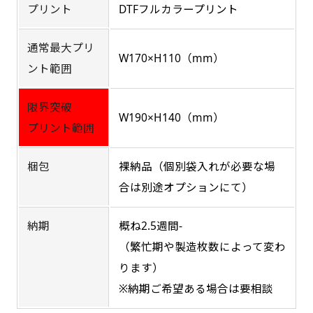
プリント
DTFフルカラープリント
吊り下げ旗(30x42)
吊り下げ旗(42x30)
通常最大プリ
W170×H110（mm）
掛け軸のように吊り下げ式にします。上部に棒袋
掛け軸のように吊り下げ式にします。上部に棒袋
ント範囲
作成しパイプを入れてその間に紐を通します。壁
作成しパイプを入れてその間に紐を通します。壁
際の装飾などにとてもお役立ち！
際の装飾などにとてもお役立ち！
限界突破
W190×H140（mm）
プリント範囲
梱包
裸納品（個別袋入れが必要な場
合は別途オプションにて）
布A1ポスター(60x84)
布A1ポスター(84x60)
納期
概ね2.5週間-
（繁忙期や製造枚数によって変わ
のぼりだけでなく、ポスターも作れます。
のぼりだけでなく、ポスターも作れます。
のぼり旗と同じデザインで飾れば宣伝効果UP!
のぼり旗と同じデザインで飾れば宣伝効果UP!
ります）
※納期ご希望ある場合は要相談