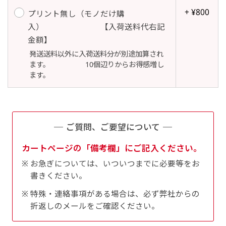
自由入力(60x180以内)
+ ¥800
プリント無し（モノだけ購
レギュラーのれんは横幕の上部にチチを5か所つ
入） 【入荷送料代右記
お好みのサイズで縦幕・横幕の作成が可能です。
けて疑似的にのれんのような幕をつくります。お
金額】
長辺が180cm以内、短辺が60cm以内であれば自
店の入口付近の装飾に是非！
発送送料以外に入荷送料分が別途加算され
由なサイズを指定下さい！
ます。 10個辺りからお得感増し
あんな場所こんな場所お好みのサイズでお好みの
ます。
幕の製作をお楽しみください
（※cm単位での指定でおねがいいたします。）
レギュラースリムのれん
ご質問、ご要望について
(180x30)
カートページの「備考欄」にご記入ください。
レギュラーのれんスリムは横幕の上部にチチを5
お急ぎについては、いついつまでに必要等をお
か所つけて疑似的にのれんのような幕をつくりま
書きください。
す。
レギュラーのれんとの違いは縦のサイズが異なり
特殊・連絡事項がある場合は、必ず弊社からの
折返しのメールをご確認ください。
ます。（レギュラーのれん縦50cm／レギュラー
スリムのれん縦30cm）お店の入口付近の装飾に