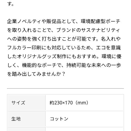
す。
す。かわいいい＆おしゃれなのぼりです。台はセ
す。かわいいい＆おしゃれなのぼりです。台はセ
ットでついてます。
ットでついてます。
企業ノベルティや販促品として、環境配慮型ポーチ
を取り入れることで、ブランドのサステナビリティ
への姿勢を強く打ち出すことが可能です。名入れや
フルカラー印刷にも対応しているため、エコを意識
したオリジナルグッズ制作にもおすすめ。環境に優
ジャンボ(90x270)
ジャンボ(270x90)
しく、機能的なポーチで、持続可能な未来への一歩
を踏み出してみませんか？
遠くからでも視認しやすいジャンボサイズです。
遠くからでも視認しやすいジャンボサイズです。
駐車場などのスペースに余裕がある場所で大々的
駐車場などのスペースに余裕がある場所で大々的
に宣伝できます。
に宣伝できます。
4mまたは5mのポールが必要です。
4mまたは5mのポールが必要です。
サイズ
約230×170（mm）
生地
コットン