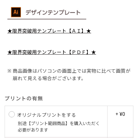
Aバナー(60x180)
自由入力(180x60以内)
★限界突破用テンプレート【ＡＩ】★
Aバナーは三角の形状を利用することでA面B面2
お好みのサイズで縦幕・横幕の作成が可能です。
種のデザインを楽しむことができます。前からも
長辺が180cm以内、短辺が60cm以内であれば自
★限界突破用テンプレート【ＰＤＦ】★
後ろからもアピールができる両面対応のバナーで
由なサイズを指定下さい！
す。
あんな場所こんな場所お好みのサイズでお好みの
商品画像はパソコンの画面上では実物に比べて画質が
A面B面のデザイン変化を楽しんでお客様にアピ
幕の製作をお楽しみください
崩れて見える場合がございます。
ールするもよし、両面同じデザインでアピールす
（※cm単位での指定でおねがいいたします。）
るもよしです！
プリントの有無
+ ¥0
オリジナルプリントをする
別途【プリント範囲商品】を購入いただく
レギュラーのれん
必要があります
(180x50)