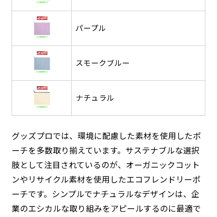
返事を頂いたあとに製作開始いたします。
弊社よりJPG画像をお送りします。ご確認のお
返事を頂いたあとに製作開始いたします。
パープル
デザインアレンジ［ +2,498円 ］
ハーフ(30x90)
ハーフ(90x30)
デザインの色や文字等が変更いただけます。
スモークブルー
店内用です。お客さんの歩行や陳列した商品の邪
店内用です。お客さんの歩行や陳列した商品の邪
魔になりにくいのがポイントです。ハーフ用のポ
魔になりにくいのがポイントです。ハーフ用のポ
ナチュラル
ールが必要です。
ールが必要です。
グッズプロでは、環境に配慮した素材を使用したポ
ーチを多数取り揃えています。サステナブルな選択
肢として注目されているのが、オーガニックコット
ミニ(10x30)
ミニ(30x10)
ンやリサイクル素材を使用したエコフレンドリーポ
ーチです。シンプルでナチュラルなデザインは、企
台座タイプ・吸盤タイプ・クリップタイプがござ
台座タイプ・吸盤タイプ・クリップタイプがござ
業のエシカルな取り組みをアピールするのに最適で
います。レジカウンターや商品棚にぴったりで
います。レジカウンターや商品棚にぴったりで