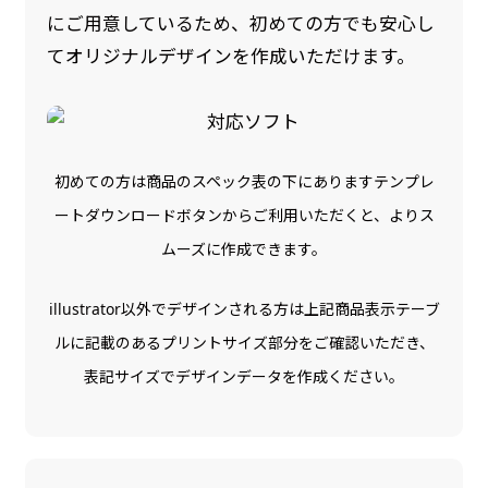
にご用意しているため、初めての方でも安心し
のぼり旗の防炎加工は、消防法で定められてい
てオリジナルデザインを作成いただけます。
る場所でのぼり旗を使用する際に推奨されてい
ます。防炎加工によってのぼり旗が炎に触れても
燃えにくくなります。（燃えるというより溶け
るに近くなるイメージ）一般的な方法は、旗の
初めての方は商品のスペック表の下にありますテンプレ
素材に特殊な化学薬品を使用して延焼を抑えま
ートダウンロードボタンからご利用いただくと、よりス
す。
ムーズに作成できます。
お急ぎ［ +330円 ］
illustrator以外でデザインされる方は上記商品表示テーブ
ルに記載のあるプリントサイズ部分をご確認いただき、
お急ぎは翌営業日発送（基本12時締め切り)枚数
によって対応できない場合、ギリギリでも対応
表記サイズでデザインデータを作成ください。
できる場合もあります。防炎加工、トロピカル
生地は対応不可です。