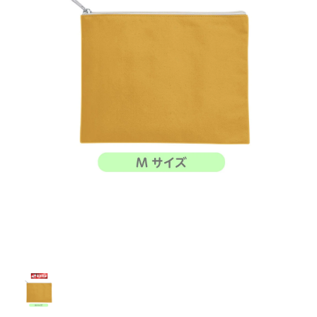
お客様自身でオリジナルのサイズで製作する
立ちます。
立ちます。
デザインをするとどの方向でデザインをする
名入れについて
場合につきましてはご希望の仕上がりサイズ
のぼり旗製作で一番良く使用される生地で
カーブ形状の特殊なのぼり旗にも適合する加
カーブ形状の特殊なのぼり旗にも適合する加
に対して四辺（すべての辺をプラス10ｍｍ）
と良いかひらめくかもしれません。デザイン
す。生地の厚みが薄く、裏側にインクが浸透
当社の既製のぼり旗に対してお客様の任意の
工方法となります。
工方法となります。
側辺補強縫製
3本（4分割）
したサイズで製作ください。（重要な情報な
の方向性につきましてはお客様の好みもあり
しやすい生地です。
テキストや企業情報・お店情報などを埋め込
［ +38円 ］
［ +99円 ］
どについては仕上がりサイズから四辺内側に
ますので、見られる方（お客様）ができる限
20ｍｍ程度内側の範囲内でデザイン校正して
むことができます。ご購入時にご希望の店舗
ハトメ加工
ハトメ加工
り反転したデザインをみるよりも正像でみら
ください）
名などをご記載ください。専任のデザイナー
ハトメ（鳩目）とは、革や布などに開けた穴
ハトメ（鳩目）とは、革や布などに開けた穴
れるデザインを提供したいかと思いますので
4本（5分割）
がバッチリデザインします。書体などのご指
を補強するために取り付けるリングです。壁
を補強するために取り付けるリングです。壁
その辺を参考にするとよいかもしれません。
［ +132円 ］
当社の既製デザインを利用してのぼり旗を
定がなければ、のぼりのイメージに最適のフ
L字補強縫製
側にロープなどで固定して、突風で倒れること
側にロープなどで固定して、突風で倒れること
製作したい場合
［ +38円 ］
ォントを使用します。基本的にのぼりの下部
も風向きによってずっと裏向きになってしまう
も風向きによってずっと裏向きになってしまう
のぼり旗の改造プランとなりますので改造の
にショップ名、社名、電話番号が入ります。
チチのついてない長辺・
いこともありません。
いこともありません。
【注意点】
程度によってデザイン加工費用が発生いたし
データをお送りいただけましたらロゴの印刷
短辺を補強縫製します
スリット（切り込み）は均等割りを意識して
ます。
も出来ます。
レギュラー(60x180)
レギュラー(180x60)
カットラインを入れます。
トロピカル（納期+1営業日）
詳細は
ください。
お問い合わせ
お客様が納得するまで何度でもデザインの修
三辺補強
デザインや絵柄をスリット加工時にカットす
［ +299円 ］
［ +48円 ］
正をしますので、初めての方でもお気軽にご
よく見かける一般的なのぼり旗のサイズです。
よく見かける一般的なのぼり旗のサイズです。
る場合があります。
ほとんどのポールや注水台に使用できます。
ほとんどのポールや注水台に使用できます。
ワンランク厚手のトロピカル（生地の厚みが
相談ください。
リピート
チチのついてない長辺・
上チチ
上下チチ
左右チチ