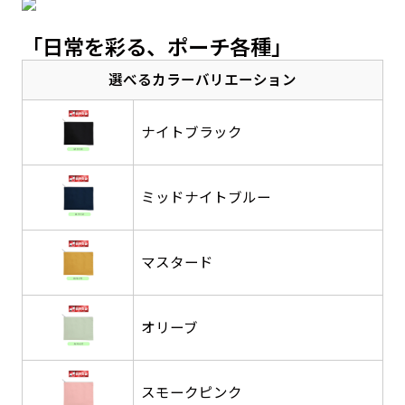
感じる場合や、立てる本数を増やしたい場合はこ
感じる場合や、立てる本数を増やしたい場合はこ
1本（2分割）の場合だと
文字のみの名入れが可能です。
弊社よりJPG画像をお送りします。ご確認のお
「日常を彩る、ポーチ各種」
ちらです。
ちらです。
文字の間にスリットが入ります
返事を頂いたあとに製作開始いたします。
幅が15cm 狭くなっておりスリムな印象を受けま
幅が15cm 狭くなっておりスリムな印象を受けま
上下棒袋縫い
選べるカラーバリエーション
その他
名入れ（要画像確認）［+1,298円］
右棒袋縫い
上棒袋縫い
上下棒袋縫い
（上のみ）
す。
す。
（上と右）
（上のみ）
（上と下）
デザイン依頼［ +3,998円 ］
弊社よりJPG画像をお送りします。ご確認のお
※備考欄に要望をお書きください
ナイトブラック
返事を頂いたあとに製作開始いたします。
ご購入時の案内にそって、デザイン画のファ
イルまたは、文章でお知らせください。
ミッドナイトブルー
ロゴ有り名入れ［ +1,498円］
Aバナー用チチ
タペストリー
その他
加工
（上2下2）
文字だけのぼり［ +1,298円 ］
コンパクト(45x150)
コンパクト(150x45)
ご購入時の案内にそって、デザイン画のファ
※パイプ紐付き
※備考欄に要望をお書きください
マスタード
イルまたは、文章でお知らせください。
ご購入時の案内に沿って、文字をご指定くだ
あまり一般的でないサイズですが最近、注文が増
あまり一般的でないサイズですが最近、注文が増
さい。
えてきました。
えてきました。
オリーブ
ロゴ有り名入れ（要画像確認）［ +1,798
コンビニさんなどで多いです。 お店の外観の邪魔
コンビニさんなどで多いです。 お店の外観の邪魔
円］
になりづらく、狭い範囲で沢山飾れます。
になりづらく、狭い範囲で沢山飾れます。
文字だけのぼり（要画像確認）［ +1,598円
］
弊社よりJPG画像をお送りします。ご確認のお
スモークピンク