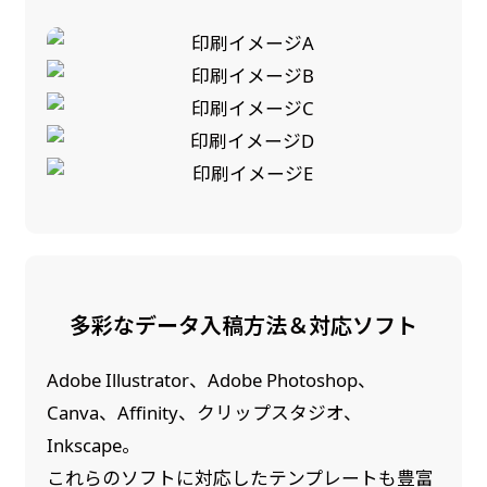
多彩なデータ入稿方法＆対応ソフト
Adobe Illustrator、Adobe Photoshop、
Canva、Affinity、クリップスタジオ、
Inkscape。
これらのソフトに対応したテンプレートも豊富
防炎加工（納期+1営業日）［ +540円 ］