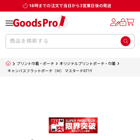
16時までの注文で当日から3営業日後の発送
お客様からのデータ入稿でのぼり旗を製作
既製デザイン
デザイン方向
チチについて
のぼり旗のチチについて
補強縫製って何？
スリット（切り込み）加工とは？
生地の種類
サイズ一覧
サイズ一覧
する場合
デザイン変更なしでのご注文となります。
のぼり旗のデザインをする際に、考えると良
既製品のサイズについては以下のサイズ表の通
既製品のサイズについては以下のサイズ表の通
一般的にはチチの位置はのぼり旗に対して上
一般的にはチチの位置はのぼり旗に対して上
補強縫製とはヒートカッター（熱で焼き切る
スリット（切り込み）を入れることで横幕が
入稿いただくデータは基本的にイラストレー
既製デザインとは当社グッズプロがオリジナ
いのがデザイン方向です。
り様々なサイズに対応しております。
り様々なサイズに対応しております。
辺３か所左辺５か所になります。のぼり旗を
辺３か所左辺５か所になります。のぼり旗を
カッター）を使用して、のぼり旗自体の強度
分割されているようにみせます。
ター形式のデータまたはフォトショップ形式
ルで製品デザインをしたデザインそのものを
のぼり旗のデザインとしては基本的に左側と
お客様オリジナルサイズで製作をしたい場合
お客様オリジナルサイズで製作をしたい場合
ポールに通す際には上辺２か所に対してチチ
ポールに通す際には上辺２か所に対してチチ
をあげるために折り返し縫いをすることで風
疑似的にのれんのように見せるための加工手
プリント巾着・ポーチ
オリジナルプリントポーチ・巾着
のデータとさせていただいております。
指します。当グッズプロで販売として取り扱っ
上側にポールを通すミミ（業界用語でチチと
につきましてはお気軽にご相談ください。
につきましてはお気軽にご相談ください。
が左右どちらでものぼり旗自体をポールにく
が左右どちらでものぼり旗自体をポールにく
の影響を受けやすい四辺の強度を増す加工で
法です。
キャンバスフラットポーチ（Ｍ） マスタード6T1Y
jpgデータ等の画像データを貼り付ける際には
ているあらゆるのぼり旗のデザインがそれに
呼びます）が縫いつけてあるのが一般的です。
くりつけることは可能です。
くりつけることは可能です。
す。
ただし、布の性質上、必ず印刷サイズのズレな
ただし、布の性質上、必ず印刷サイズのズレな
注意が必要です。画像解像度を考慮して作成
該当いたします。既製のデザインを応用して自
ただ、お客様の飾り付けたい場所の風向きを
各辺のおおむね3～5ｍｍ程度を折り返し、縫
どは発生します（熱処理する際に生地が伸び縮
どは発生します（熱処理する際に生地が伸び縮
いただく必要があります。（概ね原寸サイズ
1本（2分割）
みする都合や・最終的なカットをする際の都合
みする都合や・最終的なカットをする際の都合
で解像度200dp以上必要です）当社の取り扱
分だけののぼり旗をつくりたい！などのデザ
少し考えると
い糸を走らせて補強します。加工をすることで
棒袋縫い加工
棒袋縫い加工
内容
個数
単価
金額
［ +33円 ］
など）のでサイズの指定につきましてはｍｍ単
など）のでサイズの指定につきましてはｍｍ単
いの規格サイズにつきましてはデザインテン
イン改造や既製デザインに自分たちの団体の
もしかしたら左側と上についているよりも右
のぼり旗の１辺～４辺は折り返し加工されま
ポンジ（一般）
生地のふちを大きく棒袋状に縫いこみポール
生地のふちを大きく棒袋状に縫いこみポール
位は不可となります。最終的なサイズも多少の
位は不可となります。最終的なサイズも多少の
プレートの用意がありますので、ご購入後マ
¥0
名前入れや会社のロゴなどを挿入するなどの
側と上についていた方が良いと思うかもしれ
すのでその部分のホツレや裂けてしまうこと
合計金額
（税込）
ズレ5ｍｍ程度は起きる可能性があります。
ズレ5ｍｍ程度は起きる可能性があります。
一般的なのぼり旗の生地はポンジといわれる
イページの「購入履歴」よりダウンロードし
を通す筒をつくります。ポール自体を包み込
を通す筒をつくります。ポール自体を包み込
相談もお請けしております。
ません。
を防止する効果があります。
てご利用くださいませ。
2本（3分割）
厚みが約0.14ｍｍのとても薄い生地を使用し
むため、耐久性があがり、デザインがより目
むため、耐久性があがり、デザインがより目
カートに入れる
風向きを考えながらチチの向きを決めてから
［ +66円 ］
ます。
棒袋縫いの場合、補強が無償で付いてきます。