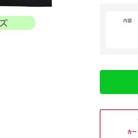
内容
カー