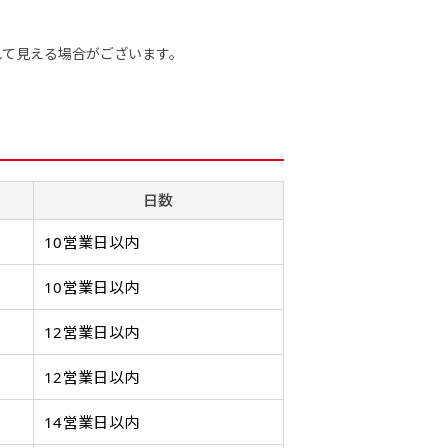
ます。ご確認のお返事を頂いたあとに製作開始いたします。
画像確認）［ +1,598円 ］
ミニ(30x10)
ジャンボ(270x90)
吊
ミニ(10x30)
ジャンボ(90x270)
吊
れて見える場合がございます。
をお送りします。ご確認のお返事を頂いたあとに製作開始いたしま
8円 ］
遠くからでも視認しやすいジ
台座タイプ・吸盤タイプ・ク
台座タイプ・吸盤タイプ・ク
掛け軸
遠くからでも視認しやすいジ
掛け軸
ただけます。
ャンボサイズです。
リップタイプがございます。
リップタイプがございます。
します
ャンボサイズです。
します
駐車場などのスペースに余裕
レジカウンターや商品棚にぴ
レジカウンターや商品棚にぴ
イプを
駐車場などのスペースに余裕
イプを
がある場所で大々的に宣伝で
ったりです。かわいいい＆お
ったりです。かわいいい＆お
します
がある場所で大々的に宣伝で
します
日数
きます。
しゃれなのぼりです。台はセ
しゃれなのぼりです。台はセ
てもお
きます。
てもお
4mまたは5mのポールが必要
ットでついてます。
ットでついてます。
4mまたは5mのポールが必要
10営業日以内
です。
です。
10営業日以内
12営業日以内
12営業日以内
自由入力(180x60以内)
レギュラーのれん
レギ
(180x50)
Aバナー(60x180)
自由入力(60x180以内)
14営業日以内