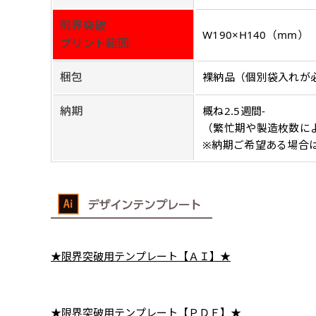
入稿（AI／PSD
限界突破
購入時の案内に沿って
W190×H140（mm）
プリント範囲
名入れ［+999円］
文字のみの名入れが可能です。
梱包
裸納品（個別袋入れが
レギュラー(180x60)
入稿（AI／PSD
レギュラー(60x180)
納期
概ね2.5週間-
弊社よりJPG画像
よく見かける一般的なのぼり
よく見かける一般的なのぼり
（繁忙期や製造枚数に
名入れ（要画像確認）［+1,
※納期ご希望ある場合
旗のサイズです。
3
旗のサイズです。
3
弊社よりJPG画像をお送りし
ほとんどのポールや注水台に
ほとんどのポールや注水台に
デザイン依頼［ +3
使用できます。
使用できます。
ご購入時の案内にそ
ロゴ有り名入れ［ +1,498
ご購入時の案内にそって、デザ
文字だけのぼり［ +
★限界突破用テンプレート【ＡＩ】★
ご購入時の案内に沿
ロゴ有り名入れ（要画像確認）
★限界突破用テンプレート【ＰＤＦ】★