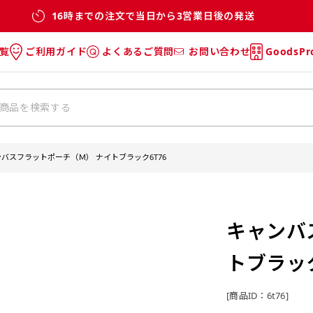
16時までの注文で当日から3営業日後の発送
覧
ご利用ガイド
よくあるご質問
お問い合わせ
GoodsP
のぼり
のぼりのご利用ガイド
のぼりのよくあるご質問
タオル
Tシャツのご利用ガイド
Tシャツのよくあるご質問
チ・巾着
垂幕
バスフラットポーチ（Ｍ） ナイトブラック6T76
リー
バッグ
キャンバ
トブラッ
[商品ID：6t76]