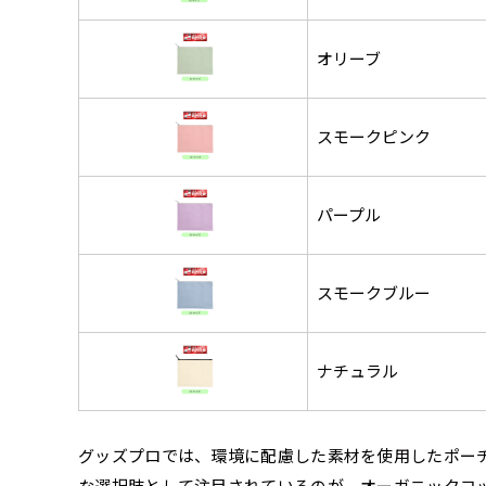
オリーブ
スモークピンク
パープル
チチについて
のぼり旗のチチについて
補強縫製って何？
既製デザイン
デザイン方向
お客様からのデ
スリッ
一般的にはチチの位置はのぼり
一般的にはチチの位置はのぼり
補強縫製とはヒートカッター（
既製品のサイズについては以下
既製品のサイズについては以下
デザイン変更なしでのご注文と
のぼり旗のデザインをする際に
入稿いただくデー
して上辺３か所左辺５か所にな
して上辺３か所左辺５か所にな
ることで風の影響を受けやすい
スモークブルー
お客様オリジナルサイズで製作
お客様オリジナルサイズで製作
せていただいてお
既製デザインとは当社グッズプ
のぼり旗のデザインとしては基
す。のぼり旗をポールに通す際
す。のぼり旗をポールに通す際
各辺のおおむね3～5ｍｍ程度
ただし、布の性質上、必ず印刷
ただし、布の性質上、必ず印刷
して取り扱っているあらゆるの
一般的です。ただ、お客様の飾
jpgデータ等の
防炎加工（納期+
辺２か所に対してチチが左右ど
辺２か所に対してチチが左右ど
し加工されますのでその部分の
都合など）のでサイズの指定に
都合など）のでサイズの指定に
があります。（概
をつくりたい！などのデザイン
もしかしたら左側と上について
ナチュラル
ます。
ます。
ものぼり旗自体をポールにくく
ものぼり旗自体をポールにくく
棒袋縫いの場合、補強が無償で
てはデザインテン
のぼり旗の防炎加
お請けしております。
風向きを考えながらチチの向き
ることは可能です。
ることは可能です。
ドしてご利用くだ
防炎加工によって
ん。デザインの方向性につきま
1本（2分割）
お客様自身でオリ
るイメージ）一般
をみるよりも正像でみられるデ
グッズプロでは、環境に配慮した素材を使用したポー
［ +33円 ］
（すべての辺をプ
名入れについて