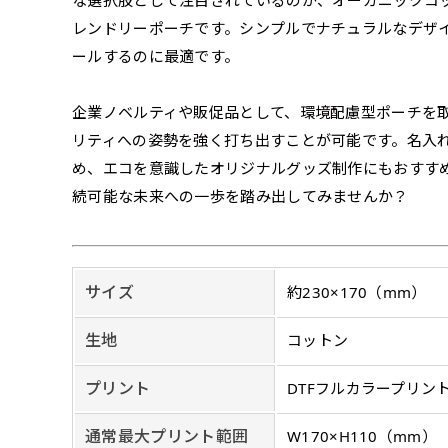
な選択肢として注目されているのが、オーガニックコ
ズから四辺内側に
ポ
【注意点
レンドリーポーチです。シンプルでナチュラルなデザ
当社の既製のぼり旗に対してお
お急ぎ［ +330
ールするのに最適です。
とができます。ご購入時にご希
一般的なのぼり旗
上チチ
上下チチ
当社の既製デザ
お急ぎは翌営業日
リデザインします。書体などの
上左チチ
上右チチ
（上のみ）
（上と下
みが約0.14ｍｍ
（上と左）
（上と右
場合もあります。
企業ノベルティや販促品として、環境配慮型ポーチを
します。基本的にのぼりの下部
のぼり旗の改造プラ
す。
例
だけましたらロゴの印刷も出来
リティへの姿勢を強く打ち出すことが可能です。名入
詳細は
お問い合わせ
のぼり旗製作で一
側辺補強縫製
お客様が納得するまで何度でも
め、エコを意識したオリジナルグッズ制作にもおすす
生地の厚みが薄く
［ +38円 ］
ください。
続可能な未来への一歩を踏み出してみませんか？
い生地です。
リピート
ハトメ四隅
ハトメ上2
チ
あまりに大きな変更が何度もあ
上下左右
チチ無し
（+1営業日）
（+1営業日
（四辺にチチ）
辺
印刷工程に入った場合はいかな
ショッピングカート
サイズ
約230×170（mm）
リピート（要画像確
生地
コットン
上下棒袋縫い
その他
弊社よりJPG画像
右棒袋縫い
上棒袋縫
プリント
DTFフルカラープリン
（上のみ）
（上と右）
（上のみ
通常最大プリント範囲
W170×H110（mm）
※備考欄に要