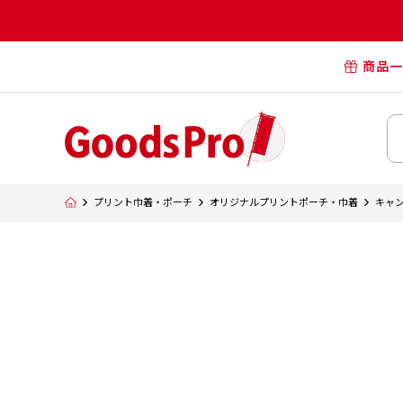
商品一
オリジナル
オリジナル
オリジナルポー
横断幕・懸
プリント巾着・ポーチ
オリジナルプリントポーチ・巾着
キャン
タペスト
オリジナル