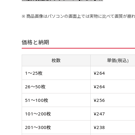
弊社よりJPG画像をお送りし
文字だけのぼり（要
ハーフ(90x30)
ハーフ(30x90)
商品画像はパソコンの画面上では実物に比べて画質が崩
弊社よりJPG画像
デザインアレンジ［ +2,49
店内用です。お客さんの歩行
店内用です。お客さんの歩行
デザインの色や文字等が変更い
や陳列した商品の邪魔になり
や陳列した商品の邪魔になり
価格と納期
にくいのがポイントです。ハ
にくいのがポイントです。ハ
ーフ用のポールが必要です。
ーフ用のポールが必要です。
枚数
単価(税込)
1〜25枚
¥264
26〜50枚
¥264
51〜100枚
¥256
101〜200枚
¥247
布A1ポスター(84x60)
布A1ポスター(60x84)
201〜300枚
¥238