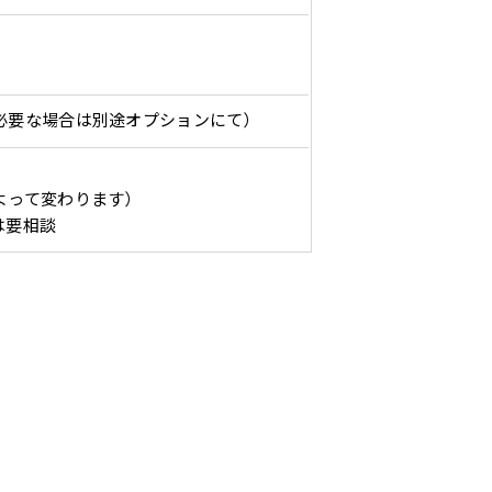
）
入稿してください。［ 対応ファイル：AI／PSDファイル ］
必要な場合は別途オプションにて）
ショート(150x60)
スリム(180x45)
コ
）（要画像確認）［ +298円 ］
ショート(60x150)
スリム(45x180)
コ
をお送りします。ご確認のお返事を頂いたあとに製作開始いたしま
幅は標準サイズですが高さが
飾る場所に対して、標準サイ
あまり
幅は標準サイズですが高さが
飾る場所に対して、標準サイ
あまり
よって変わります）
298円］
は要相談
0cm 低いです。
ズでは大きすぎると感じる場
すが最
0cm 低いです。
ズでは大きすぎると感じる場
すが最
ます。ご確認のお返事を頂いたあとに製作開始いたします。
近距離の歩行者や、特に女性
合や、立てる本数を増やした
した。
近距離の歩行者や、特に女性
合や、立てる本数を増やした
した。
,998円 ］
の目線を意識したい場合はこ
い場合はこちらです。
コンビ
の目線を意識したい場合はこ
い場合はこちらです。
コンビ
って、デザイン画のファイルまたは、文章でお知らせください。
ちらがお勧めです。
幅が15cm 狭くなっておりス
す。 
ちらがお勧めです。
幅が15cm 狭くなっておりス
す。 
円］
リムな印象を受けます。
づらく
リムな印象を受けます。
づらく
イン画のファイルまたは、文章でお知らせください。
ます。
ます。
1,298円 ］
って、文字をご指定ください。
［ +1,798円］