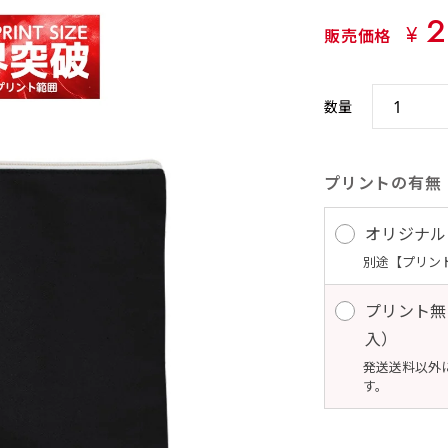
2
¥
販売価格
数量
プリントの有無
オリジナル
別途【プリン
プリント無
入） 
発送送料以外
す。 10