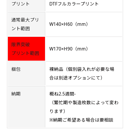
プリント
DTFフルカラープリント
吊り下げ旗(30x42)
吊り下げ旗(42x30)
通常最大プリ
W140×H60（mm）
掛け軸のように吊り下げ式にします。上部に棒袋
掛け軸のように吊り下げ式にします。上部に棒袋
ント範囲
作成しパイプを入れてその間に紐を通します。壁
作成しパイプを入れてその間に紐を通します。壁
際の装飾などにとてもお役立ち！
際の装飾などにとてもお役立ち！
限界突破
W170×H90（mm）
プリント範囲
梱包
裸納品（個別袋入れが必要な場
合は別途オプションにて）
布A1ポスター(60x84)
布A1ポスター(84x60)
納期
概ね2.5週間-
（繁忙期や製造枚数によって変わ
のぼりだけでなく、ポスターも作れます。
のぼりだけでなく、ポスターも作れます。
のぼり旗と同じデザインで飾れば宣伝効果UP!
のぼり旗と同じデザインで飾れば宣伝効果UP!
ります）
※納期ご希望ある場合は要相談