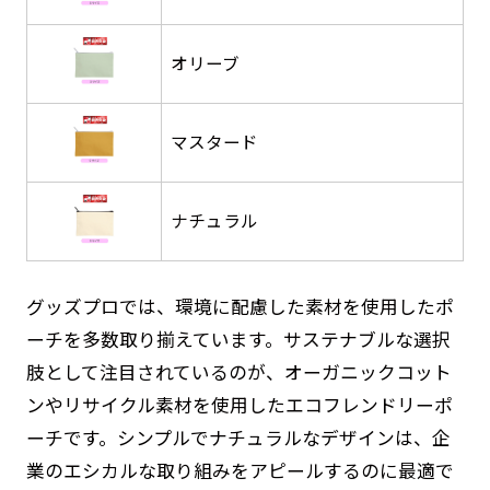
返事を頂いたあとに製作開始いたします。
弊社よりJPG画像をお送りします。ご確認のお
返事を頂いたあとに製作開始いたします。
オリーブ
デザインアレンジ［ +2,498円 ］
ハーフ(30x90)
ハーフ(90x30)
デザインの色や文字等が変更いただけます。
マスタード
店内用です。お客さんの歩行や陳列した商品の邪
店内用です。お客さんの歩行や陳列した商品の邪
魔になりにくいのがポイントです。ハーフ用のポ
魔になりにくいのがポイントです。ハーフ用のポ
ナチュラル
ールが必要です。
ールが必要です。
グッズプロでは、環境に配慮した素材を使用したポ
ーチを多数取り揃えています。サステナブルな選択
肢として注目されているのが、オーガニックコット
ミニ(10x30)
ミニ(30x10)
ンやリサイクル素材を使用したエコフレンドリーポ
ーチです。シンプルでナチュラルなデザインは、企
台座タイプ・吸盤タイプ・クリップタイプがござ
台座タイプ・吸盤タイプ・クリップタイプがござ
業のエシカルな取り組みをアピールするのに最適で
います。レジカウンターや商品棚にぴったりで
います。レジカウンターや商品棚にぴったりで