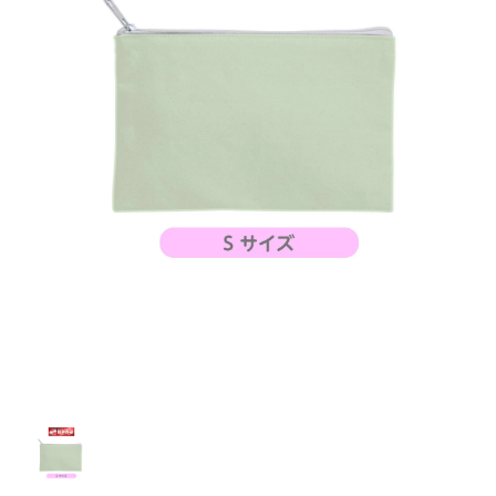
お客様自身でオリジナルのサイズで製作する
立ちます。
立ちます。
デザインをするとどの方向でデザインをする
名入れについて
場合につきましてはご希望の仕上がりサイズ
のぼり旗製作で一番良く使用される生地で
カーブ形状の特殊なのぼり旗にも適合する加
カーブ形状の特殊なのぼり旗にも適合する加
に対して四辺（すべての辺をプラス10ｍｍ）
と良いかひらめくかもしれません。デザイン
す。生地の厚みが薄く、裏側にインクが浸透
当社の既製のぼり旗に対してお客様の任意の
工方法となります。
工方法となります。
側辺補強縫製
3本（4分割）
したサイズで製作ください。（重要な情報な
の方向性につきましてはお客様の好みもあり
しやすい生地です。
テキストや企業情報・お店情報などを埋め込
［ +38円 ］
［ +99円 ］
どについては仕上がりサイズから四辺内側に
ますので、見られる方（お客様）ができる限
20ｍｍ程度内側の範囲内でデザイン校正して
むことができます。ご購入時にご希望の店舗
ハトメ加工
ハトメ加工
り反転したデザインをみるよりも正像でみら
ください）
名などをご記載ください。専任のデザイナー
ハトメ（鳩目）とは、革や布などに開けた穴
ハトメ（鳩目）とは、革や布などに開けた穴
れるデザインを提供したいかと思いますので
4本（5分割）
がバッチリデザインします。書体などのご指
を補強するために取り付けるリングです。壁
を補強するために取り付けるリングです。壁
その辺を参考にするとよいかもしれません。
［ +132円 ］
当社の既製デザインを利用してのぼり旗を
定がなければ、のぼりのイメージに最適のフ
L字補強縫製
側にロープなどで固定して、突風で倒れること
側にロープなどで固定して、突風で倒れること
製作したい場合
［ +38円 ］
ォントを使用します。基本的にのぼりの下部
も風向きによってずっと裏向きになってしまう
も風向きによってずっと裏向きになってしまう
のぼり旗の改造プランとなりますので改造の
にショップ名、社名、電話番号が入ります。
チチのついてない長辺・
いこともありません。
いこともありません。
【注意点】
程度によってデザイン加工費用が発生いたし
データをお送りいただけましたらロゴの印刷
短辺を補強縫製します
スリット（切り込み）は均等割りを意識して
ます。
も出来ます。
レギュラー(60x180)
レギュラー(180x60)
カットラインを入れます。
トロピカル（納期+1営業日）
詳細は
ください。
お問い合わせ
お客様が納得するまで何度でもデザインの修
三辺補強
デザインや絵柄をスリット加工時にカットす
［ +299円 ］
［ +48円 ］
正をしますので、初めての方でもお気軽にご
よく見かける一般的なのぼり旗のサイズです。
よく見かける一般的なのぼり旗のサイズです。
る場合があります。
ほとんどのポールや注水台に使用できます。
ほとんどのポールや注水台に使用できます。
ワンランク厚手のトロピカル（生地の厚みが
相談ください。
リピート
チチのついてない長辺・
上チチ
上下チチ
左右チチ