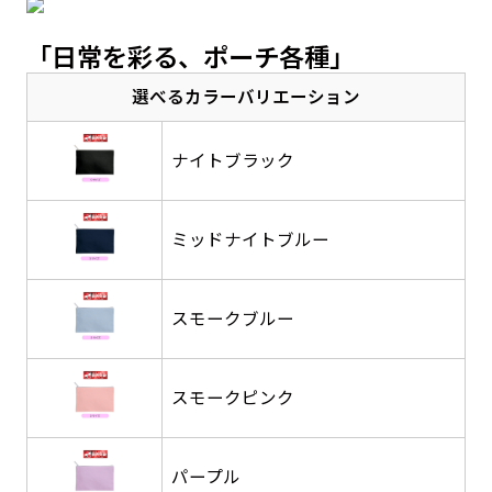
感じる場合や、立てる本数を増やしたい場合はこ
感じる場合や、立てる本数を増やしたい場合はこ
1本（2分割）の場合だと
文字のみの名入れが可能です。
弊社よりJPG画像をお送りします。ご確認のお
「日常を彩る、ポーチ各種」
ちらです。
ちらです。
文字の間にスリットが入ります
返事を頂いたあとに製作開始いたします。
幅が15cm 狭くなっておりスリムな印象を受けま
幅が15cm 狭くなっておりスリムな印象を受けま
上下棒袋縫い
選べるカラーバリエーション
その他
名入れ（要画像確認）［+1,298円］
右棒袋縫い
上棒袋縫い
上下棒袋縫い
（上のみ）
す。
す。
（上と右）
（上のみ）
（上と下）
デザイン依頼［ +3,998円 ］
弊社よりJPG画像をお送りします。ご確認のお
※備考欄に要望をお書きください
ナイトブラック
返事を頂いたあとに製作開始いたします。
ご購入時の案内にそって、デザイン画のファ
イルまたは、文章でお知らせください。
ミッドナイトブルー
ロゴ有り名入れ［ +1,498円］
Aバナー用チチ
タペストリー
その他
加工
（上2下2）
文字だけのぼり［ +1,298円 ］
コンパクト(45x150)
コンパクト(150x45)
ご購入時の案内にそって、デザイン画のファ
※パイプ紐付き
※備考欄に要望をお書きください
スモークブルー
イルまたは、文章でお知らせください。
ご購入時の案内に沿って、文字をご指定くだ
あまり一般的でないサイズですが最近、注文が増
あまり一般的でないサイズですが最近、注文が増
さい。
えてきました。
えてきました。
スモークピンク
ロゴ有り名入れ（要画像確認）［ +1,798
コンビニさんなどで多いです。 お店の外観の邪魔
コンビニさんなどで多いです。 お店の外観の邪魔
円］
になりづらく、狭い範囲で沢山飾れます。
になりづらく、狭い範囲で沢山飾れます。
文字だけのぼり（要画像確認）［ +1,598円
］
弊社よりJPG画像をお送りします。ご確認のお
パープル