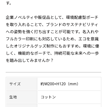
す。
す。かわいいい＆おしゃれなのぼりです。台はセ
す。かわいいい＆おしゃれなのぼりです。台はセ
ットでついてます。
ットでついてます。
企業ノベルティや販促品として、環境配慮型ポーチ
を取り入れることで、ブランドのサステナビリティ
への姿勢を強く打ち出すことが可能です。名入れや
フルカラー印刷にも対応しているため、エコを意識
したオリジナルグッズ制作にもおすすめ。環境に優
ジャンボ(90x270)
ジャンボ(270x90)
しく、機能的なポーチで、持続可能な未来への一歩
を踏み出してみませんか？
遠くからでも視認しやすいジャンボサイズです。
遠くからでも視認しやすいジャンボサイズです。
駐車場などのスペースに余裕がある場所で大々的
駐車場などのスペースに余裕がある場所で大々的
に宣伝できます。
に宣伝できます。
4mまたは5mのポールが必要です。
4mまたは5mのポールが必要です。
サイズ
約W200×H120（mm）
生地
コットン