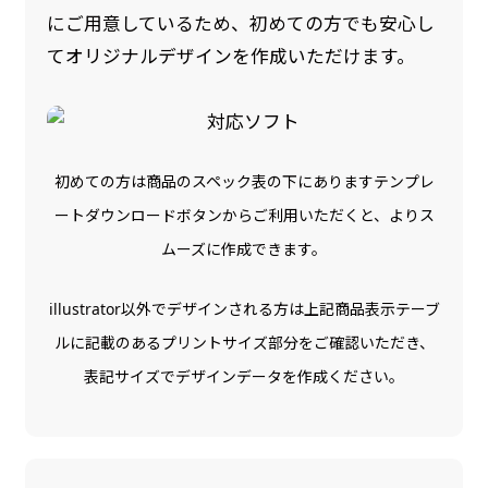
にご用意しているため、初めての方でも安心し
のぼり旗の防炎加工は、消防法で定められてい
てオリジナルデザインを作成いただけます。
る場所でのぼり旗を使用する際に推奨されてい
ます。防炎加工によってのぼり旗が炎に触れても
燃えにくくなります。（燃えるというより溶け
るに近くなるイメージ）一般的な方法は、旗の
初めての方は商品のスペック表の下にありますテンプレ
素材に特殊な化学薬品を使用して延焼を抑えま
ートダウンロードボタンからご利用いただくと、よりス
す。
ムーズに作成できます。
お急ぎ［ +330円 ］
illustrator以外でデザインされる方は上記商品表示テーブ
ルに記載のあるプリントサイズ部分をご確認いただき、
お急ぎは翌営業日発送（基本12時締め切り)枚数
によって対応できない場合、ギリギリでも対応
表記サイズでデザインデータを作成ください。
できる場合もあります。防炎加工、トロピカル
生地は対応不可です。