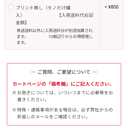
自由入力(60x180以内)
+ ¥800
プリント無し（モノだけ購
レギュラーのれんは横幕の上部にチチを5か所つ
入） 【入荷送料代右記
お好みのサイズで縦幕・横幕の作成が可能です。
けて疑似的にのれんのような幕をつくります。お
金額】
長辺が180cm以内、短辺が60cm以内であれば自
店の入口付近の装飾に是非！
発送送料以外に入荷送料分が別途加算され
由なサイズを指定下さい！
ます。 10個辺りからお得感増し
あんな場所こんな場所お好みのサイズでお好みの
ます。
幕の製作をお楽しみください
（※cm単位での指定でおねがいいたします。）
レギュラースリムのれん
ご質問、ご要望について
(180x30)
カートページの「備考欄」にご記入ください。
レギュラーのれんスリムは横幕の上部にチチを5
お急ぎについては、いついつまでに必要等をお
か所つけて疑似的にのれんのような幕をつくりま
書きください。
す。
レギュラーのれんとの違いは縦のサイズが異なり
特殊・連絡事項がある場合は、必ず弊社からの
折返しのメールをご確認ください。
ます。（レギュラーのれん縦50cm／レギュラー
スリムのれん縦30cm）お店の入口付近の装飾に