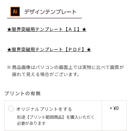
Aバナー(60x180)
自由入力(180x60以内)
★限界突破用テンプレート【ＡＩ】★
Aバナーは三角の形状を利用することでA面B面2
お好みのサイズで縦幕・横幕の作成が可能です。
種のデザインを楽しむことができます。前からも
長辺が180cm以内、短辺が60cm以内であれば自
★限界突破用テンプレート【ＰＤＦ】★
後ろからもアピールができる両面対応のバナーで
由なサイズを指定下さい！
す。
あんな場所こんな場所お好みのサイズでお好みの
商品画像はパソコンの画面上では実物に比べて画質が
A面B面のデザイン変化を楽しんでお客様にアピ
幕の製作をお楽しみください
崩れて見える場合がございます。
ールするもよし、両面同じデザインでアピールす
（※cm単位での指定でおねがいいたします。）
るもよしです！
プリントの有無
+ ¥0
オリジナルプリントをする
別途【プリント範囲商品】を購入いただく
レギュラーのれん
必要があります
(180x50)