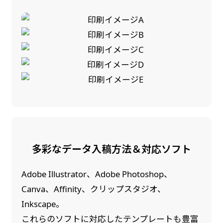
多彩なデータ入稿方法＆対応ソフト
Adobe Illustrator、Adobe Photoshop、
Canva、Affinity、クリップスタジオ、
Inkscape。
これらのソフトに対応したテンプレートも豊富
防炎加工（納期+1営業日）［ +540円 ］