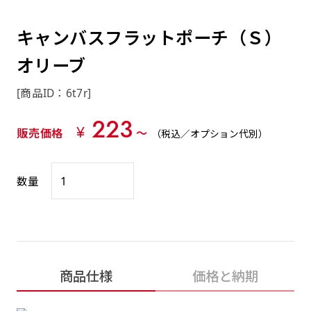
約0.2ｍｍ）。生地が重くなる分、耐久性が上
上下短辺を補強縫製しま
上左チチ
上右チチ
上チチ
（上のみ）
（上と下）
（左右）
あまりに大きな変更が何度もある場合はお断り
例
ショッピングカートページの備考欄に「以前
（上と左）
（上と右）
（上のみ）
がります。
す
する場合があります。
つくった、◯◯のぼり」の様に曖昧でも構い
キャンバスフラットポーチ（Ｓ）
ポンジをやや厚くした生地です。ポンジと比
四辺補強
印刷工程に入った場合はいかなる場合もキャン
ません。
べると約2倍の厚みがあります。タペストリー
オリーブ
［ +58円 ］
セル不可となります。
やバナーなどの製作によく利用します。
上左右チチ
上下左右
のぼり旗の四辺すべてを
ショート(60x150)
ショート(150x60)
[商品ID：6t7r]
チチ無し
上下チチ
左右チチ
上左右チチ
リピート（要画像確認）［ +298円 ］
（上と左右）
（四辺にチチ）
補強縫製します
（上と下）
（左右）
（上と左右）
223
幅は標準サイズですが高さが30cm 低いです。
幅は標準サイズですが高さが30cm 低いです。
弊社よりJPG画像をお送りします。ご確認のお
¥
販売価格
〜
（税込／オプション代別）
近距離の歩行者や、特に女性の目線を意識したい
近距離の歩行者や、特に女性の目線を意識したい
返事を頂いたあとに製作開始いたします。
2本（3分割）の場合だと
場合はこちらがお勧めです。
場合はこちらがお勧めです。
文字の上からカットされます
数量
ハトメ四隅
ハトメ上2つ
ハトメ上3つ
上下左右
入稿（AI／PSD）
（+1営業日）
（+1営業日）
（+1営業日）
チチ無し
ハトメ四隅
（四辺にチチ）
購入時の案内に沿って入稿してください。［
対応ファイル：AI／PSDファイル ］
スリム(45x180)
スリム(180x45)
ハトメ上4つ
ハトメ上下4つ
上棒袋縫い
商品仕様
価格と納期
左棒袋縫い
上左チチと
上右チチと
入稿（AI／PSD）（要画像確認）［ +298円
（+1営業日）
（+1営業日）
（上のみ）
ハトメ右下
ハトメ左下
（上と左）
名入れ［+999円］
］
飾る場所に対して、標準サイズでは大きすぎると
飾る場所に対して、標準サイズでは大きすぎると