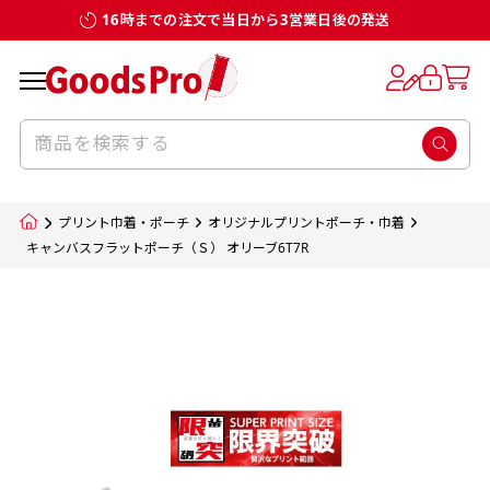
16時までの注文で当日から3営業日後の発送
お客様からのデータ入稿でのぼり旗を製作
既製デザイン
デザイン方向
チチについて
のぼり旗のチチについて
補強縫製って何？
スリット（切り込み）加工とは？
生地の種類
サイズ一覧
サイズ一覧
する場合
デザイン変更なしでのご注文となります。
のぼり旗のデザインをする際に、考えると良
既製品のサイズについては以下のサイズ表の通
既製品のサイズについては以下のサイズ表の通
一般的にはチチの位置はのぼり旗に対して上
一般的にはチチの位置はのぼり旗に対して上
補強縫製とはヒートカッター（熱で焼き切る
スリット（切り込み）を入れることで横幕が
入稿いただくデータは基本的にイラストレー
既製デザインとは当社グッズプロがオリジナ
いのがデザイン方向です。
り様々なサイズに対応しております。
り様々なサイズに対応しております。
辺３か所左辺５か所になります。のぼり旗を
辺３か所左辺５か所になります。のぼり旗を
カッター）を使用して、のぼり旗自体の強度
分割されているようにみせます。
ター形式のデータまたはフォトショップ形式
ルで製品デザインをしたデザインそのものを
のぼり旗のデザインとしては基本的に左側と
お客様オリジナルサイズで製作をしたい場合
お客様オリジナルサイズで製作をしたい場合
ポールに通す際には上辺２か所に対してチチ
ポールに通す際には上辺２か所に対してチチ
をあげるために折り返し縫いをすることで風
疑似的にのれんのように見せるための加工手
プリント巾着・ポーチ
オリジナルプリントポーチ・巾着
のデータとさせていただいております。
指します。当グッズプロで販売として取り扱っ
上側にポールを通すミミ（業界用語でチチと
につきましてはお気軽にご相談ください。
につきましてはお気軽にご相談ください。
が左右どちらでものぼり旗自体をポールにく
が左右どちらでものぼり旗自体をポールにく
の影響を受けやすい四辺の強度を増す加工で
法です。
キャンバスフラットポーチ（Ｓ） オリーブ6T7R
jpgデータ等の画像データを貼り付ける際には
ているあらゆるのぼり旗のデザインがそれに
呼びます）が縫いつけてあるのが一般的です。
くりつけることは可能です。
くりつけることは可能です。
す。
ただし、布の性質上、必ず印刷サイズのズレな
ただし、布の性質上、必ず印刷サイズのズレな
注意が必要です。画像解像度を考慮して作成
該当いたします。既製のデザインを応用して自
ただ、お客様の飾り付けたい場所の風向きを
各辺のおおむね3～5ｍｍ程度を折り返し、縫
どは発生します（熱処理する際に生地が伸び縮
どは発生します（熱処理する際に生地が伸び縮
いただく必要があります。（概ね原寸サイズ
1本（2分割）
みする都合や・最終的なカットをする際の都合
みする都合や・最終的なカットをする際の都合
で解像度200dp以上必要です）当社の取り扱
分だけののぼり旗をつくりたい！などのデザ
少し考えると
い糸を走らせて補強します。加工をすることで
棒袋縫い加工
棒袋縫い加工
内容
個数
単価
金額
［ +33円 ］
など）のでサイズの指定につきましてはｍｍ単
など）のでサイズの指定につきましてはｍｍ単
いの規格サイズにつきましてはデザインテン
イン改造や既製デザインに自分たちの団体の
もしかしたら左側と上についているよりも右
のぼり旗の１辺～４辺は折り返し加工されま
ポンジ（一般）
生地のふちを大きく棒袋状に縫いこみポール
生地のふちを大きく棒袋状に縫いこみポール
位は不可となります。最終的なサイズも多少の
位は不可となります。最終的なサイズも多少の
プレートの用意がありますので、ご購入後マ
¥0
名前入れや会社のロゴなどを挿入するなどの
側と上についていた方が良いと思うかもしれ
すのでその部分のホツレや裂けてしまうこと
合計金額
（税込）
ズレ5ｍｍ程度は起きる可能性があります。
ズレ5ｍｍ程度は起きる可能性があります。
一般的なのぼり旗の生地はポンジといわれる
イページの「購入履歴」よりダウンロードし
を通す筒をつくります。ポール自体を包み込
を通す筒をつくります。ポール自体を包み込
相談もお請けしております。
ません。
を防止する効果があります。
てご利用くださいませ。
2本（3分割）
厚みが約0.14ｍｍのとても薄い生地を使用し
むため、耐久性があがり、デザインがより目
むため、耐久性があがり、デザインがより目
カートに入れる
風向きを考えながらチチの向きを決めてから
［ +66円 ］
ます。
棒袋縫いの場合、補強が無償で付いてきます。