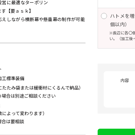
サイズ一覧
サイズ一覧
棒袋縫い加工
棒袋縫い加工
生地の種類
ハトメ加工
ハトメ加工
設営に最適なターポリン
ータ入稿でのぼり旗を製作する場合
ト（切り込み）を入れることで横幕が分割されているようにみせ
ます【要ａｓｋ】
旗に対
旗に対
熱で焼き切るカッター）を使用して、のぼり旗自体の強度をあげ
生地のふちを大きく棒袋状に縫いこみ
生地のふちを大きく棒袋状に縫いこみ
ハトメ（鳩目）と
ハトメ（鳩目）と
のサイズ表の通り様々なサイズに対応しております。
のサイズ表の通り様々なサイズに対応しております。
ハトメを増
疑似的にのれんのように見せるための加工手法です。
なります。
、考えると良いのがデザイン方向です。
タは基本的にイラストレーター形式のデータまたはフォトショップ形
応えしながら横断幕や懸垂幕の制作が可能
りま
りま
四辺の強度を増す加工です。
ポールを通す筒をつくります。ポール
ポールを通す筒をつくります。ポール
けた穴を補強する
けた穴を補強する
をしたい場合につきましてはお気軽にご相談ください。
をしたい場合につきましてはお気軽にご相談ください。
個以内）
ります。
ロがオリジナルで製品デザインをしたデザインそのものを指しま
本的に左側と上側にポールを通すミミ（業界用語でチチと呼びま
には上
には上
を折り返し、縫い糸を走らせて補強します。加工をすることでのぼ
自体を包み込むため、耐久性があが
自体を包み込むため、耐久性があが
ングです。壁側にロ
ングです。壁側にロ
サイズのズレなどは発生します（熱処理する際に生地が伸び縮みする都
サイズのズレなどは発生します（熱処理する際に生地が伸び縮みする都
※長辺に各〇
ぼり旗のデザインがそれに該当いたします。既製のデザインを応
り付けたい場所の風向きを少し考えると
画像データを貼り付ける際には注意が必要です。画像解像度を考慮して作
1営業日）［ +540円 ］
ちらで
ちらで
ホツレや裂けてしまうことを防止する効果があります。
り、デザインがより目立ちます。
り、デザインがより目立ちます。
て、突風で倒れる
て、突風で倒れる
つきましてはｍｍ単位は不可となります。最終的なサイズも多少のズレ
つきましてはｍｍ単位は不可となります。最終的なサイズも多少のズレ
い。（加工後
ね原寸サイズで解像度200dp以上必要です）当社の取り扱いの規格サ
改造や既製デザインに自分たちの団体の名前入れや会社のロゴな
いるよりも右側と上についていた方が良いと思うかもしれません
りつけ
りつけ
カーブ形状の特殊なのぼり旗にも適合
カーブ形状の特殊なのぼり旗にも適合
てずっと裏向きに
てずっと裏向きに
付いてきます。
プレートの用意がありますので、ご購入後マイページの「購入履歴」
工は、消防法で定められている場所でのぼり旗を使用する際に推
を決めてからデザインをするとどの方向でデザインをすると良い
する加工方法となります。
する加工方法となります。
もありません。
もありません。
さいませ。
のぼり旗が炎に触れても燃えにくくなります。（燃えるというよ
してはお客様の好みもありますので、見られる方（お客様）がで
2本（3分割）
3本（4分割）
ジナルのサイズで製作する場合につきましてはご希望の仕上がりサイ
的な方法は、旗の素材に特殊な化学薬品を使用して延焼を抑えま
ザインを提供したいかと思いますのでその辺を参考にするとよい
［ +66円 ］
［ +99円 ］
ト
ラス10ｍｍ）したサイズで製作ください。（重要な情報などについて
20ｍｍ程度内側の範囲内でデザイン校正してください）
加工標準装備
ンジ（一般）
トロピカル（納期+1営
内容
】
スリット（切り込み）は均等割りを意識してカットラインを入れ
客様の任意のテキストや企業情報・お店情報などを埋め込むこ
［ +299円 ］
にたたみ袋または緩衝材にくるんで納品）
円 ］
デザインや絵柄をスリット加工時にカットする場合があります。
望の店舗名などをご記載ください。専任のデザイナーがバッチ
の場合は別途ご相談ください
の生地はポンジといわれる厚
ワンランク厚手のトロピカル（
左右チチ
上左右チチ
上下左右
チ
インを利用してのぼり旗を製作したい場合
発送（基本12時締め切り)枚数によって対応できない場合、ギリ
ご指定がなければ、のぼりのイメージに最適のフォントを使用
上チチ
上下チチ
左右チチ
上
）
（左右）
（上と左右）
（四辺にチチ）
送
のとても薄い生地を使用しま
0.2ｍｍ）。生地が重くなる分、
）
（上のみ）
（上と下）
（左右）
（上
防炎加工、トロピカル生地は対応不可です。
にショップ名、社名、電話番号が入ります。データをお送りいた
ンとなりますので改造の程度によってデザイン加工費用が発生い
数によって変わります）
ります。
ます。
ください。
場合は要相談
番良く使用される生地です。
ポンジをやや厚くした生地です。
L字補強縫製
三辺補強
デザインの修正をしますので、初めての方でもお気軽にご相談
、裏側にインクが浸透しやす
ると約2倍の厚みがあります。タ
［ +38円 ］
［ +48円 ］
［ 