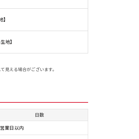
0cm 低いです。
ズでは大きすぎると感じる場
すが最
0cm 低いです。
ズでは大きすぎると感じる場
すが最
ます。ご確認のお返事を頂いたあとに製作開始いたします。
近距離の歩行者や、特に女性
合や、立てる本数を増やした
した。
近距離の歩行者や、特に女性
合や、立てる本数を増やした
した。
,998円 ］
の目線を意識したい場合はこ
い場合はこちらです。
コンビ
の目線を意識したい場合はこ
い場合はこちらです。
コンビ
地】
って、デザイン画のファイルまたは、文章でお知らせください。
ちらがお勧めです。
幅が15cm 狭くなっておりス
す。 
ちらがお勧めです。
幅が15cm 狭くなっておりス
す。 
円］
リムな印象を受けます。
づらく
リムな印象を受けます。
づらく
い生地】
イン画のファイルまたは、文章でお知らせください。
ます。
ます。
1,298円 ］
って、文字をご指定ください。
［ +1,798円］
れて見える場合がございます。
ます。ご確認のお返事を頂いたあとに製作開始いたします。
画像確認）［ +1,598円 ］
ミニ(30x10)
ジャンボ(270x90)
吊
ミニ(10x30)
ジャンボ(90x270)
吊
をお送りします。ご確認のお返事を頂いたあとに製作開始いたしま
8円 ］
遠くからでも視認しやすいジ
台座タイプ・吸盤タイプ・ク
台座タイプ・吸盤タイプ・ク
掛け軸
遠くからでも視認しやすいジ
掛け軸
日数
ただけます。
ャンボサイズです。
リップタイプがございます。
リップタイプがございます。
します
ャンボサイズです。
します
駐車場などのスペースに余裕
レジカウンターや商品棚にぴ
レジカウンターや商品棚にぴ
イプを
駐車場などのスペースに余裕
イプを
0営業日以内
がある場所で大々的に宣伝で
ったりです。かわいいい＆お
ったりです。かわいいい＆お
します
がある場所で大々的に宣伝で
します