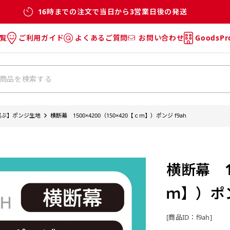
16時までの注文で当日から3営業日後の発送
覧
ご利用ガイド
よくあるご質問
お問い合わせ
GoodsP
のぼり
のぼりのご利用ガイド
のぼりのよくあるご質問
タオル
Tシャツのご利用ガイド
Tシャツのよくあるご質問
チ・巾着
垂幕
選ぶ】ポンジ生地
横断幕 1500×4200（150×420【ｃｍ】）ポンジ f9ah
リー
バッグ
横断幕 15
ｍ】）ポン
[商品ID：f9ah]