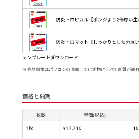
旗のサイズです。
3
旗のサイズです。
3
弊社よりJPG画像をお送りし
ほとんどのポールや注水台に
ほとんどのポールや注水台に
デザイン依頼［ +3
使用できます。
使用できます。
防炎トロピカル【ポンジより2倍厚い生
ご購入時の案内にそ
ロゴ有り名入れ［ +1,498
防炎トロマット【しっかりとした分厚
ご購入時の案内にそって、デザ
文字だけのぼり［ +
テンプレートダウンロード
ご購入時の案内に沿
ロゴ有り名入れ（要画像確認）
商品画像はパソコンの画面上では実物に比べて画質が崩
弊社よりJPG画像をお送りし
文字だけのぼり（要
ハーフ(90x30)
ハーフ(30x90)
価格と納期
弊社よりJPG画像
デザインアレンジ［ +2,49
店内用です。お客さんの歩行
店内用です。お客さんの歩行
枚数
単価(税込)
デザインの色や文字等が変更い
や陳列した商品の邪魔になり
や陳列した商品の邪魔になり
にくいのがポイントです。ハ
にくいのがポイントです。ハ
1枚
¥17,710
1
ーフ用のポールが必要です。
ーフ用のポールが必要です。