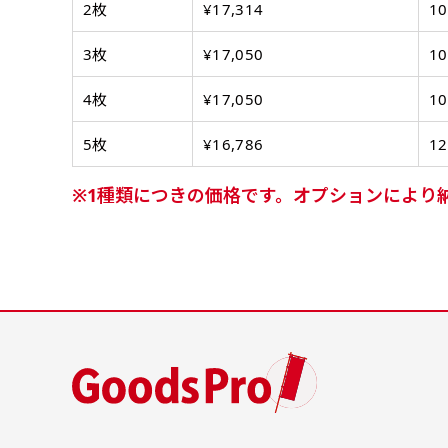
2枚
¥17,314
1
3枚
¥17,050
1
4枚
¥17,050
1
5枚
¥16,786
1
1種類につきの価格です。オプションにより
布A1ポスター(84x60)
布A1ポスター(60x84)
のぼりだけでなく、ポスター
のぼりだけでなく、ポスター
も作れます。
も作れます。
のぼり旗と同じデザインで飾
のぼり旗と同じデザインで飾
1
れば宣伝効果UP!
れば宣伝効果UP!