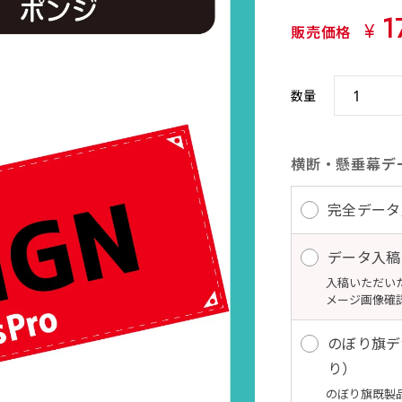
1
¥
販売価格
数量
横断・懸垂幕デ
完全データ
データ入稿
入稿いただい
メージ画像確
のぼり旗デ
り）
のぼり旗既製