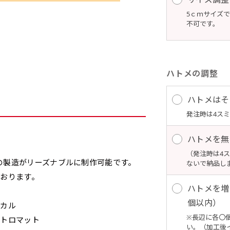
5ｃｍサイズ
不可です。
ハトメの調整
ハトメはそ
発注時は4ス
ハトメを無
（発注時は4
の製造がリーズナブルに制作可能です。
ないで納品し
ております。
ハトメを増
個以内）
ピカル
※長辺に各〇
スリット（切り込み）加工とは？
のトロマット
い。（加工後