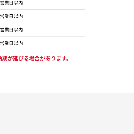
きます。
しゃれなのぼりです。台はセ
しゃれなのぼりです。台はセ
てもお
きます。
てもお
0営業日以内
4mまたは5mのポールが必要
ットでついてます。
ットでついてます。
4mまたは5mのポールが必要
0営業日以内
です。
です。
0営業日以内
2営業日以内
納期が延びる場合があります。
自由入力(180x60以内)
レギュラーのれん
レギ
(180x50)
Aバナー(60x180)
自由入力(60x180以内)
Aバナーは三角の形状を利用
お好みのサイズで縦幕・横幕
レギュラーのれんは横幕の上
レギュ
お好みのサイズで縦幕・横幕
することでA面B面2種のデザ
の作成が可能です。長辺が
部にチチを5か所つけて疑似
幕の上
の作成が可能です。長辺が
インを楽しむことができま
180cm以内、短辺が60cm以
的にのれんのような幕をつく
て疑似
80cm以内、短辺が60cm以
す。前からも後ろからもアピ
内であれば自由なサイズを指
ります。お店の入口付近の装
をつく
内であれば自由なサイズを指
ールができる両面対応のバナ
定下さい！
飾に是非！
レギュ
定下さい！
ーです。
あんな場所こんな場所お好み
縦のサ
あんな場所こんな場所お好み
A面B面のデザイン変化を楽し
のサイズでお好みの幕の製作
（レギ
のサイズでお好みの幕の製作