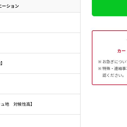
バナーなどの製作によく利用しま
2本（3分割）の場合だと
1本（2分割）の
エーション
つ
ハトメ上3つ
ハトメ上4つ
ハトメ上下4つ
上
チのついてない長辺・短
チチのついてない長辺・上
のぼり旗
る場合はお断りする場合があります。
上左チチと
上右チチと
ハトメ四隅
左
）
（+1営業日）
（+1営業日）
（+1営業日）
（
文字の上からカットされます
文字の間にスリット
ハトメ右下
ハトメ左下
（
を補強縫製します
下短辺を補強縫製します
強縫製し
る場合もキャンセル不可となります。
ページの備考欄に「以前つくった、◯◯のぼり」の様に曖昧でも
認）［ +298円 ］
カー
をお送りします。ご確認のお返事を頂いたあとに製作開始いたしま
タペストリー
い
上下棒袋縫い
その他
Aバ
）
（上と下）
加工
（上
お急ぎについ
地】
特殊・連絡事
望をお書きください
※パイプ紐付き
※備考欄に要望をお書きく
）
認ください。
】
入稿してください。［ 対応ファイル：AI／PSDファイル ］
ショート(150x60)
スリム(180x45)
コ
シュ地 対候性高】
）（要画像確認）［ +298円 ］
ショート(60x150)
スリム(45x180)
コ
をお送りします。ご確認のお返事を頂いたあとに製作開始いたしま
幅は標準サイズですが高さが
飾る場所に対して、標準サイ
あまり
幅は標準サイズですが高さが
飾る場所に対して、標準サイ
あまり
298円］