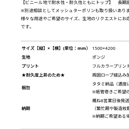
チチについて
のぼり旗のチチについて
補強縫製って何？
【ビニール地で耐水性・耐久性ともにトップ】 長期
既製デザイン
デザイン方向
お客様からのデ
スリッ
※別途相談としてメッシュターポリンも取り扱いあり
一般的にはチチの位置はのぼり
一般的にはチチの位置はのぼり
補強縫製とはヒートカッター（
既製品のサイズについては以下
既製品のサイズについては以下
デザイン変更なしでのご注文と
のぼり旗のデザインをする際に
入稿いただくデー
様々な用途やご希望のサイズ、生地のリクエストにお
して上辺３か所左辺５か所にな
して上辺３か所左辺５か所にな
ることで風の影響を受けやすい
お客様オリジナルサイズで製作
お客様オリジナルサイズで製作
せていただいてお
既製デザインとは当社グッズプ
のぼり旗のデザインとしては基
です。
す。のぼり旗をポールに通す際
す。のぼり旗をポールに通す際
各辺のおおむね3～5ｍｍ程度
ただし、布の性質上、必ず印刷
ただし、布の性質上、必ず印刷
して取り扱っているあらゆるの
一般的です。ただ、お客様の飾
jpgデータ等の
防炎加工（納期+
辺２か所に対してチチが左右ど
辺２か所に対してチチが左右ど
し加工されますのでその部分の
都合など）のでサイズの指定に
都合など）のでサイズの指定に
があります。（概
をつくりたい！などのデザイン
もしかしたら左側と上について
ます。
ます。
ものぼり旗自体をポールにくく
ものぼり旗自体をポールにくく
棒袋縫いの場合、補強が無償で
てはデザインテン
のぼり旗の防炎加
お請けしております。
風向きを考えながらチチの向き
サイズ【縦】×【横】(単位：mm）
1500×4200
ることは可能です。
ることは可能です。
ドしてご利用くだ
防炎加工によって
ん。デザインの方向性につきま
生地
1本（2分割）
ポンジ
お客様自身でオリ
るイメージ）一般
をみるよりも正像でみられるデ
［ +33円 ］
プリント
フルカラープリン
（すべての辺をプ
名入れについて
ズから四辺内側に
★耐久度上昇のため★
周囲ロープ縫込み
ポ
【注意点
当社の既製のぼり旗に対してお
タタミ納品（適度
お急ぎ［ +330
梱包
とができます。ご購入時にご希
※紙管巻きご希望
一般的なのぼり旗
上チチ
上下チチ
当社の既製デザ
お急ぎは翌営業日
リデザインします。書体などの
上左チチ
上右チチ
（上のみ）
（上と下
概ね8営業日後発
みが約0.14ｍｍ
（上と左）
（上と右
場合もあります。
します。基本的にのぼりの下部
のぼり旗の改造プラ
納期
（繁忙期や製造枚
す。
例
だけましたらロゴの印刷も出来
詳細は
お問い合わせ
※納期ご希望ある
のぼり旗製作で一
側辺補強縫製
お客様が納得するまで何度でも
生地の厚みが薄く
［ +38円 ］
ください。