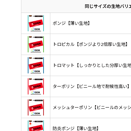
い生地です。
同じサイズの生地バリ
リピート
ハトメ四隅
ハトメ上2
チ
あまりに大きな変更が何度もあ
上下左右
チチ無し
（+1営業日）
（+1営業日
（四辺にチチ）
辺
印刷工程に入った場合はいかな
ショッピングカート
ポンジ【薄い生地】
リピート（要画像確
トロピカル【ポンジより2倍厚い生地】
上下棒袋縫い
その他
弊社よりJPG画像
右棒袋縫い
上棒袋縫
（上のみ）
（上と右）
（上のみ
トロマット【しっかりとした分厚い生
※備考欄に要
入稿（AI／PSD
ターポリン【ビニール地で耐候性高い
購入時の案内に沿って
名入れ［+999円］
文字のみの名入れが可能です。
レギュラー(180x60)
メッシュターポリン【ビニールのメッ
入稿（AI／PSD
レギュラー(60x180)
弊社よりJPG画像
よく見かける一般的なのぼり
よく見かける一般的なのぼり
名入れ（要画像確認）［+1,
防炎ポンジ【薄い生地】