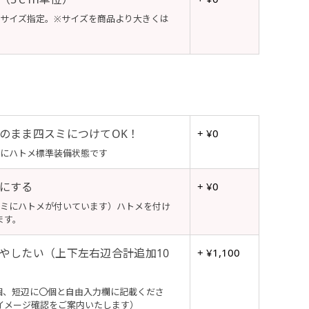
でサイズ指定。※サイズを商品より大きくは
のまま四スミにつけてOK！
+ ¥0
ミにハトメ標準装備状態です
にする
+ ¥0
スミにハトメが付いています）ハトメを付け
ます。
やしたい（上下左右辺合計追加10
+ ¥1,100
個、短辺に〇個と自由入力欄に記載くださ
イメージ確認をご案内いたします）