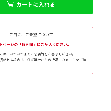
カートに入れる
す。
場合だと
棒袋縫い
の四辺すべてを補
棒袋縫い
上のみ）
が入ります
上と左）
ます
構いません。
ご質問、ご要望について
トページの「備考欄」にご記入ください。
す。
ナー用チチ
2下2）
ては、いついつまでに必要等をお書きください。
項がある場合は、必ず弊社からの折返しのメールをご確
ださい
ンパクト(150x45)
ンパクト(45x150)
す。
一般的でないサイズで
一般的でないサイズで