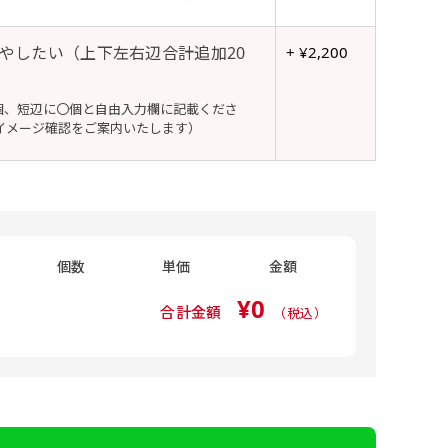
ます。
るために折り返し縫いをす
は、革や布などに開
は、革や布などに開
やしたい（上下左右辺合計追加20
+ ¥2,200
式のデータとさ
ために取り付けるリ
ために取り付けるリ
す。当グッズプロで販売と
す）が縫いつけてあるのが
り旗の１辺～４辺は折り返
ープなどで固定し
ープなどで固定し
合や・最終的なカットをする際の
合や・最終的なカットをする際の
個、短辺に〇個と自由入力欄に記載くださ
用して自分だけののぼり旗
成いただく必要
ことも風向きによっ
ことも風向きによっ
5ｍｍ程度は起きる可能性があり
5ｍｍ程度は起きる可能性があり
イメージ確認をご案内いたします）
イズにつきまし
どを挿入するなどの相談も
。
なってしまういこと
なってしまういこと
よりダウンロー
奨されています。
かひらめくかもしれませ
り溶けるに近くな
きる限り反転したデザイン
4本（5分割）
ズに対して四辺
す。
かもしれません。
［ +132円 ］
は仕上がりサイ
業日）
個数
単価
金額
ます。
¥0
合計金額
（税込）
生地の厚みが約
チ無し
ギリでも対応できる
左右チチ
耐久性が上が
と左右）
たします。
ポンジと比べ
四辺補強
ペストリーや
+58円 ］