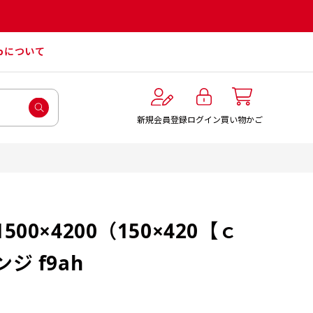
roについて
ログイン
新規会員登録
買い物かご
00×4200（150×420【ｃ
ジ f9ah