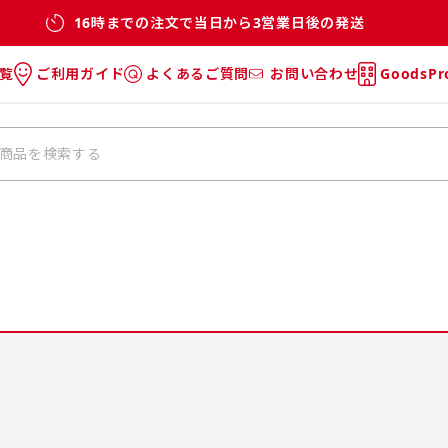
16時までの注文で当日から3営業日後の発送
覧
ご利用ガイド
よくあるご質問
お問い合わせ
GoodsP
のぼり
のぼりのご利用ガイド
のぼりのよくあるご質問
タオル
Tシャツのご利用ガイド
Tシャツのよくあるご質問
チ・巾着
垂幕
リー
バッグ