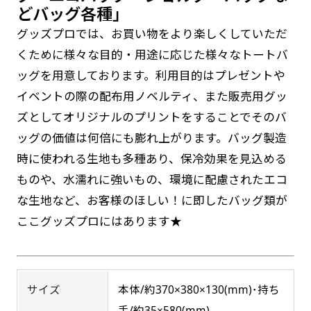
返事を頂いたあとに製作開始いたします。
弊社よりJPG画像をお送りします。ご確認のお
どバッグ各種」
返事を頂いたあとに製作開始いたします。
グッズプロでは、お買い物をより楽しくしていただ
デザインアレンジ［ +2,498円 ］
くために様々な目的・用途に応じた様々なトートバ
ハーフ(30x90)
ハーフ(90x30)
ッグを用意しております。利用目的はプレゼントや
デザインの色や文字等が変更いただけます。
イベントの際の配布用ノベルティ、また販売用グッ
店内用です。お客さんの歩行や陳列した商品の邪
店内用です。お客さんの歩行や陳列した商品の邪
ズとしてオリジナルのプリントをすることでそのバ
魔になりにくいのがポイントです。ハーフ用のポ
魔になりにくいのがポイントです。ハーフ用のポ
ッグの価値は何倍にも膨れ上がります。バッグ製造
ールが必要です。
ールが必要です。
時に使われる生地も多種あり、保冷効果を見込める
ものや、水濡れに強いもの、環境に配慮されたエコ
な生地など、お客様のほしい！に即したバッグ類が
防炎加工（納期+1営業日）［ +540円 ］
ここグッズプロにはあります★
のぼり旗の防炎加工は、消防法で定められてい
ミニ(10x30)
ミニ(30x10)
る場所でのぼり旗を使用する際に推奨されてい
台座タイプ・吸盤タイプ・クリップタイプがござ
ます。防炎加工によってのぼり旗が炎に触れても
台座タイプ・吸盤タイプ・クリップタイプがござ
サイズ
本体/約370×380×130(mm)･持ち
います。レジカウンターや商品棚にぴったりで
います。レジカウンターや商品棚にぴったりで
燃えにくくなります。（燃えるというより溶け
手/約35×580(mm)