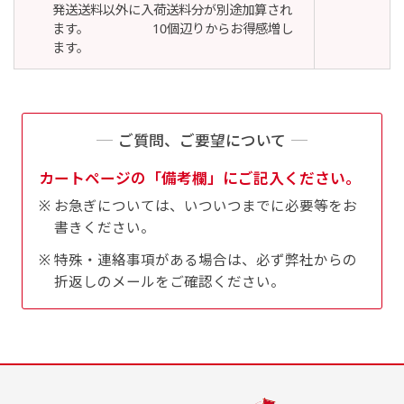
発送送料以外に入荷送料分が別途加算され
ます。 10個辺りからお得感増し
ます。
Aバナー(60x180)
自由入力(180x60以内)
Aバナーは三角の形状を利用することでA面B面2
お好みのサイズで縦幕・横幕の作成が可能です。
ご質問、ご要望について
種のデザインを楽しむことができます。前からも
長辺が180cm以内、短辺が60cm以内であれば自
後ろからもアピールができる両面対応のバナーで
由なサイズを指定下さい！
カートページの「備考欄」にご記入ください。
す。
あんな場所こんな場所お好みのサイズでお好みの
お急ぎについては、いついつまでに必要等をお
A面B面のデザイン変化を楽しんでお客様にアピ
書きください。
幕の製作をお楽しみください
ールするもよし、両面同じデザインでアピールす
（※cm単位での指定でおねがいいたします。）
特殊・連絡事項がある場合は、必ず弊社からの
るもよしです！
折返しのメールをご確認ください。
レギュラーのれん
(180x50)