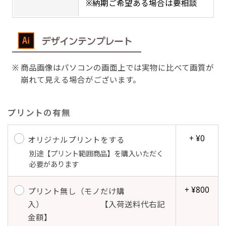
※納期ご希望ある場合は要相談
吊り下げ旗(30x42)
吊り下げ旗(42x30)
掛け軸のように吊り下げ式にします。上部に棒袋
掛け軸のように吊り下げ式にします。上部に棒袋
作成しパイプを入れてその間に紐を通します。壁
作成しパイプを入れてその間に紐を通します。壁
商品画像はパソコンの画面上では実物に比べて画質が
際の装飾などにとてもお役立ち！
際の装飾などにとてもお役立ち！
崩れて見える場合がございます。
プリントの有無
+ ¥0
オリジナルプリントをする
布A1ポスター(60x84)
別途【プリント範囲商品】を購入いただく
布A1ポスター(84x60)
必要があります
のぼりだけでなく、ポスターも作れます。
のぼりだけでなく、ポスターも作れます。
+ ¥800
プリント無し（モノだけ購
のぼり旗と同じデザインで飾れば宣伝効果UP!
のぼり旗と同じデザインで飾れば宣伝効果UP!
入） 【入荷送料代右記
金額】