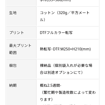
す。かわいいい＆おしゃれなのぼりです。台はセ
す。かわいいい＆おしゃれなのぼりです。台はセ
るに近くなるイメージ）一般的な方法は、旗の
ットでついてます。
ットでついてます。
素材に特殊な化学薬品を使用して延焼を抑えま
生地
コットン（320g／平方メート
す。
ル）
プリント
DTFフルカラー転写
お急ぎ［ +330円 ］
お急ぎは翌営業日発送（基本12時締め切り)枚数
最大プリント
ジャンボ(90x270)
ジャンボ(270x90)
熱転写･DTF:W250×H210(mm)
によって対応できない場合、ギリギリでも対応
範囲
できる場合もあります。防炎加工、トロピカル
遠くからでも視認しやすいジャンボサイズです。
遠くからでも視認しやすいジャンボサイズです。
生地は対応不可です。
梱包
裸納品（個別袋入れが必要な場
駐車場などのスペースに余裕がある場所で大々的
駐車場などのスペースに余裕がある場所で大々的
に宣伝できます。
に宣伝できます。
合は別途オプションにて）
4mまたは5mのポールが必要です。
4mまたは5mのポールが必要です。
納期
概ね2.5週間-
（繁忙期や製造枚数によって変わ
ります）