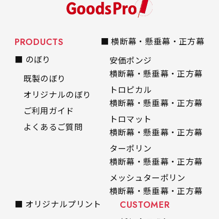
自由入力(60x180以内)
レギュラーのれんは横幕の上部にチチを5か所つ
お好みのサイズで縦幕・横幕の作成が可能です。
けて疑似的にのれんのような幕をつくります。お
PRODUCTS
■ 横断幕・懸垂幕・正方幕
長辺が180cm以内、短辺が60cm以内であれば自
店の入口付近の装飾に是非！
由なサイズを指定下さい！
■ のぼり
安価ポンジ
あんな場所こんな場所お好みのサイズでお好みの
横断幕・懸垂幕・正方幕
既製のぼり
幕の製作をお楽しみください
トロピカル
オリジナルのぼり
（※cm単位での指定でおねがいいたします。）
横断幕・懸垂幕・正方幕
ご利用ガイド
レギュラースリムのれん
トロマット
(180x30)
よくあるご質問
横断幕・懸垂幕・正方幕
レギュラーのれんスリムは横幕の上部にチチを5
ターポリン
か所つけて疑似的にのれんのような幕をつくりま
横断幕・懸垂幕・正方幕
す。
メッシュターポリン
レギュラーのれんとの違いは縦のサイズが異なり
横断幕・懸垂幕・正方幕
ます。（レギュラーのれん縦50cm／レギュラー
■ オリジナルプリント
CUSTOMER
スリムのれん縦30cm）お店の入口付近の装飾に