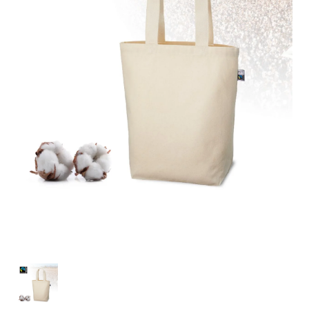
お客様自身でオリジナルのサイズで製作する
立ちます。
立ちます。
デザインをするとどの方向でデザインをする
名入れについて
場合につきましてはご希望の仕上がりサイズ
のぼり旗製作で一番良く使用される生地で
カーブ形状の特殊なのぼり旗にも適合する加
カーブ形状の特殊なのぼり旗にも適合する加
に対して四辺（すべての辺をプラス10ｍｍ）
と良いかひらめくかもしれません。デザイン
す。生地の厚みが薄く、裏側にインクが浸透
当社の既製のぼり旗に対してお客様の任意の
工方法となります。
工方法となります。
側辺補強縫製
3本（4分割）
したサイズで製作ください。（重要な情報な
の方向性につきましてはお客様の好みもあり
しやすい生地です。
テキストや企業情報・お店情報などを埋め込
［ +38円 ］
［ +99円 ］
どについては仕上がりサイズから四辺内側に
ますので、見られる方（お客様）ができる限
20ｍｍ程度内側の範囲内でデザイン校正して
むことができます。ご購入時にご希望の店舗
ハトメ加工
ハトメ加工
り反転したデザインをみるよりも正像でみら
ください）
名などをご記載ください。専任のデザイナー
ハトメ（鳩目）とは、革や布などに開けた穴
ハトメ（鳩目）とは、革や布などに開けた穴
れるデザインを提供したいかと思いますので
4本（5分割）
がバッチリデザインします。書体などのご指
を補強するために取り付けるリングです。壁
を補強するために取り付けるリングです。壁
その辺を参考にするとよいかもしれません。
［ +132円 ］
当社の既製デザインを利用してのぼり旗を
定がなければ、のぼりのイメージに最適のフ
L字補強縫製
側にロープなどで固定して、突風で倒れること
側にロープなどで固定して、突風で倒れること
製作したい場合
［ +38円 ］
ォントを使用します。基本的にのぼりの下部
も風向きによってずっと裏向きになってしまう
も風向きによってずっと裏向きになってしまう
のぼり旗の改造プランとなりますので改造の
にショップ名、社名、電話番号が入ります。
チチのついてない長辺・
いこともありません。
いこともありません。
【注意点】
程度によってデザイン加工費用が発生いたし
データをお送りいただけましたらロゴの印刷
短辺を補強縫製します
スリット（切り込み）は均等割りを意識して
ます。
も出来ます。
レギュラー(60x180)
レギュラー(180x60)
カットラインを入れます。
トロピカル（納期+1営業日）
詳細は
ください。
お問い合わせ
お客様が納得するまで何度でもデザインの修
三辺補強
デザインや絵柄をスリット加工時にカットす
［ +299円 ］
［ +48円 ］
正をしますので、初めての方でもお気軽にご
よく見かける一般的なのぼり旗のサイズです。
よく見かける一般的なのぼり旗のサイズです。
る場合があります。
ほとんどのポールや注水台に使用できます。
ほとんどのポールや注水台に使用できます。
ワンランク厚手のトロピカル（生地の厚みが
相談ください。
リピート
チチのついてない長辺・
上チチ
上下チチ
左右チチ