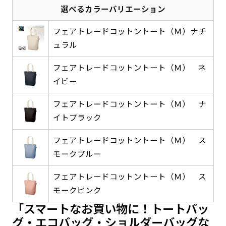
選べるカラーバリエーション
感じる場合や、立てる本数を増やしたい場合はこ
感じる場合や、立てる本数を増やしたい場合はこ
1本（2分割）の場合だと
文字のみの名入れが可能です。
弊社よりJPG画像をお送りします。ご確認のお
ちらです。
ちらです。
文字の間にスリットが入ります
返事を頂いたあとに製作開始いたします。
フェアトレードコットントート（Ｍ）ナチ
幅が15cm 狭くなっておりスリムな印象を受けま
幅が15cm 狭くなっておりスリムな印象を受けま
上下棒袋縫い
ュラル
その他
名入れ（要画像確認）［+1,298円］
右棒袋縫い
上棒袋縫い
上下棒袋縫い
（上のみ）
す。
す。
（上と右）
（上のみ）
（上と下）
デザイン依頼［ +3,998円 ］
弊社よりJPG画像をお送りします。ご確認のお
フェアトレードコットントート（Ｍ） ネ
※備考欄に要望をお書きください
イビー
返事を頂いたあとに製作開始いたします。
ご購入時の案内にそって、デザイン画のファ
イルまたは、文章でお知らせください。
フェアトレードコットントート（Ｍ） ナ
ロゴ有り名入れ［ +1,498円］
Aバナー用チチ
タペストリー
イトブラック
その他
加工
（上2下2）
文字だけのぼり［ +1,298円 ］
コンパクト(45x150)
コンパクト(150x45)
ご購入時の案内にそって、デザイン画のファ
※パイプ紐付き
※備考欄に要望をお書きください
フェアトレードコットントート（Ｍ） ス
イルまたは、文章でお知らせください。
ご購入時の案内に沿って、文字をご指定くだ
モークブルー
あまり一般的でないサイズですが最近、注文が増
あまり一般的でないサイズですが最近、注文が増
さい。
えてきました。
えてきました。
フェアトレードコットントート（Ｍ） ス
ロゴ有り名入れ（要画像確認）［ +1,798
コンビニさんなどで多いです。 お店の外観の邪魔
コンビニさんなどで多いです。 お店の外観の邪魔
モークピンク
円］
になりづらく、狭い範囲で沢山飾れます。
になりづらく、狭い範囲で沢山飾れます。
文字だけのぼり（要画像確認）［ +1,598円
「スマートなお買い物に！トートバッ
］
弊社よりJPG画像をお送りします。ご確認のお
グ・エコバッグ・ショルダーバッグな