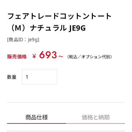
約0.2ｍｍ）。生地が重くなる分、耐久性が上
上下短辺を補強縫製しま
上左チチ
上右チチ
上チチ
（上のみ）
（上と下）
（左右）
あまりに大きな変更が何度もある場合はお断り
例
ショッピングカートページの備考欄に「以前
（上と左）
（上と右）
（上のみ）
がります。
す
する場合があります。
つくった、◯◯のぼり」の様に曖昧でも構い
フェアトレードコットントート
ポンジをやや厚くした生地です。ポンジと比
四辺補強
印刷工程に入った場合はいかなる場合もキャン
ません。
べると約2倍の厚みがあります。タペストリー
（Ｍ）ナチュラル JE9G
［ +58円 ］
セル不可となります。
やバナーなどの製作によく利用します。
上左右チチ
上下左右
のぼり旗の四辺すべてを
ショート(60x150)
ショート(150x60)
[商品ID：je9g]
チチ無し
上下チチ
左右チチ
上左右チチ
リピート（要画像確認）［ +298円 ］
（上と左右）
（四辺にチチ）
補強縫製します
（上と下）
（左右）
（上と左右）
693
幅は標準サイズですが高さが30cm 低いです。
幅は標準サイズですが高さが30cm 低いです。
弊社よりJPG画像をお送りします。ご確認のお
¥
販売価格
〜
（税込／オプション代別）
近距離の歩行者や、特に女性の目線を意識したい
近距離の歩行者や、特に女性の目線を意識したい
返事を頂いたあとに製作開始いたします。
2本（3分割）の場合だと
場合はこちらがお勧めです。
場合はこちらがお勧めです。
文字の上からカットされます
数量
ハトメ四隅
ハトメ上2つ
ハトメ上3つ
上下左右
入稿（AI／PSD）
（+1営業日）
（+1営業日）
（+1営業日）
チチ無し
ハトメ四隅
（四辺にチチ）
購入時の案内に沿って入稿してください。［
対応ファイル：AI／PSDファイル ］
スリム(45x180)
スリム(180x45)
ハトメ上4つ
ハトメ上下4つ
上棒袋縫い
商品仕様
価格と納期
左棒袋縫い
上左チチと
上右チチと
入稿（AI／PSD）（要画像確認）［ +298円
（+1営業日）
（+1営業日）
（上のみ）
ハトメ右下
ハトメ左下
（上と左）
名入れ［+999円］
］
飾る場所に対して、標準サイズでは大きすぎると
飾る場所に対して、標準サイズでは大きすぎると