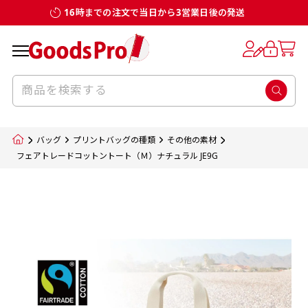
16時までの注文で当日から3営業日後の発送
お客様からのデータ入稿でのぼり旗を製作
既製デザイン
デザイン方向
チチについて
のぼり旗のチチについて
補強縫製って何？
スリット（切り込み）加工とは？
生地の種類
サイズ一覧
サイズ一覧
する場合
デザイン変更なしでのご注文となります。
のぼり旗のデザインをする際に、考えると良
既製品のサイズについては以下のサイズ表の通
既製品のサイズについては以下のサイズ表の通
一般的にはチチの位置はのぼり旗に対して上
一般的にはチチの位置はのぼり旗に対して上
補強縫製とはヒートカッター（熱で焼き切る
スリット（切り込み）を入れることで横幕が
入稿いただくデータは基本的にイラストレー
既製デザインとは当社グッズプロがオリジナ
いのがデザイン方向です。
り様々なサイズに対応しております。
り様々なサイズに対応しております。
辺３か所左辺５か所になります。のぼり旗を
辺３か所左辺５か所になります。のぼり旗を
カッター）を使用して、のぼり旗自体の強度
分割されているようにみせます。
ター形式のデータまたはフォトショップ形式
ルで製品デザインをしたデザインそのものを
のぼり旗のデザインとしては基本的に左側と
お客様オリジナルサイズで製作をしたい場合
お客様オリジナルサイズで製作をしたい場合
ポールに通す際には上辺２か所に対してチチ
ポールに通す際には上辺２か所に対してチチ
をあげるために折り返し縫いをすることで風
疑似的にのれんのように見せるための加工手
バッグ
プリントバッグの種類
その他の素材
のデータとさせていただいております。
指します。当グッズプロで販売として取り扱っ
上側にポールを通すミミ（業界用語でチチと
につきましてはお気軽にご相談ください。
につきましてはお気軽にご相談ください。
が左右どちらでものぼり旗自体をポールにく
が左右どちらでものぼり旗自体をポールにく
の影響を受けやすい四辺の強度を増す加工で
法です。
フェアトレードコットントート（Ｍ）ナチュラル JE9G
jpgデータ等の画像データを貼り付ける際には
ているあらゆるのぼり旗のデザインがそれに
呼びます）が縫いつけてあるのが一般的です。
くりつけることは可能です。
くりつけることは可能です。
す。
ただし、布の性質上、必ず印刷サイズのズレな
ただし、布の性質上、必ず印刷サイズのズレな
注意が必要です。画像解像度を考慮して作成
該当いたします。既製のデザインを応用して自
ただ、お客様の飾り付けたい場所の風向きを
各辺のおおむね3～5ｍｍ程度を折り返し、縫
どは発生します（熱処理する際に生地が伸び縮
どは発生します（熱処理する際に生地が伸び縮
いただく必要があります。（概ね原寸サイズ
1本（2分割）
みする都合や・最終的なカットをする際の都合
みする都合や・最終的なカットをする際の都合
で解像度200dp以上必要です）当社の取り扱
分だけののぼり旗をつくりたい！などのデザ
少し考えると
い糸を走らせて補強します。加工をすることで
棒袋縫い加工
棒袋縫い加工
内容
個数
単価
金額
［ +33円 ］
など）のでサイズの指定につきましてはｍｍ単
など）のでサイズの指定につきましてはｍｍ単
いの規格サイズにつきましてはデザインテン
イン改造や既製デザインに自分たちの団体の
もしかしたら左側と上についているよりも右
のぼり旗の１辺～４辺は折り返し加工されま
ポンジ（一般）
生地のふちを大きく棒袋状に縫いこみポール
生地のふちを大きく棒袋状に縫いこみポール
位は不可となります。最終的なサイズも多少の
位は不可となります。最終的なサイズも多少の
プレートの用意がありますので、ご購入後マ
¥0
名前入れや会社のロゴなどを挿入するなどの
側と上についていた方が良いと思うかもしれ
すのでその部分のホツレや裂けてしまうこと
合計金額
（税込）
ズレ5ｍｍ程度は起きる可能性があります。
ズレ5ｍｍ程度は起きる可能性があります。
一般的なのぼり旗の生地はポンジといわれる
イページの「購入履歴」よりダウンロードし
を通す筒をつくります。ポール自体を包み込
を通す筒をつくります。ポール自体を包み込
相談もお請けしております。
ません。
を防止する効果があります。
てご利用くださいませ。
2本（3分割）
厚みが約0.14ｍｍのとても薄い生地を使用し
むため、耐久性があがり、デザインがより目
むため、耐久性があがり、デザインがより目
カートに入れる
風向きを考えながらチチの向きを決めてから
［ +66円 ］
ます。
棒袋縫いの場合、補強が無償で付いてきます。