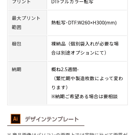
プリント
DTFフルカラー転写
す。
す。かわいいい＆おしゃれなのぼりです。台はセ
す。かわいいい＆おしゃれなのぼりです。台はセ
ットでついてます。
ットでついてます。
最大プリント
熱転写･DTF:W260×H300(mm)
お急ぎ［ +330円 ］
範囲
お急ぎは翌営業日発送（基本12時締め切り)枚数
梱包
裸納品（個別袋入れが必要な場
によって対応できない場合、ギリギリでも対応
合は別途オプションにて）
できる場合もあります。防炎加工、トロピカル
ジャンボ(90x270)
ジャンボ(270x90)
生地は対応不可です。
納期
概ね2.5週間-
遠くからでも視認しやすいジャンボサイズです。
遠くからでも視認しやすいジャンボサイズです。
（繁忙期や製造枚数によって変わ
駐車場などのスペースに余裕がある場所で大々的
駐車場などのスペースに余裕がある場所で大々的
ります）
に宣伝できます。
に宣伝できます。
※納期ご希望ある場合は要相談
4mまたは5mのポールが必要です。
4mまたは5mのポールが必要です。
商品画像はパソコンの画面上では実物に比べて画質が