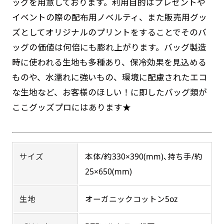
ッグを用意しております。利用目的はプレゼントや
返事を頂いたあとに製作開始いたします。
弊社よりJPG画像をお送りします。ご確認のお
イベントの際の配布用ノベルティ、また販売用グッ
返事を頂いたあとに製作開始いたします。
ズとしてオリジナルのプリントをすることでそのバ
デザインアレンジ［ +2,498円 ］
ッグの価値は何倍にも膨れ上がります。バッグ製造
ハーフ(30x90)
ハーフ(90x30)
デザインの色や文字等が変更いただけます。
時に使われる生地も多種あり、保冷効果を見込める
店内用です。お客さんの歩行や陳列した商品の邪
店内用です。お客さんの歩行や陳列した商品の邪
ものや、水濡れに強いもの、環境に配慮されたエコ
魔になりにくいのがポイントです。ハーフ用のポ
魔になりにくいのがポイントです。ハーフ用のポ
な生地など、お客様のほしい！に即したバッグ類が
ールが必要です。
ールが必要です。
ここグッズプロにはあります★
防炎加工（納期+1営業日）［ +540円 ］
のぼり旗の防炎加工は、消防法で定められてい
サイズ
本体/約330×390(mm)､持ち手/約
る場所でのぼり旗を使用する際に推奨されてい
25×650(mm)
ます。防炎加工によってのぼり旗が炎に触れても
ミニ(10x30)
ミニ(30x10)
燃えにくくなります。（燃えるというより溶け
生地
オーガニックコットン5oz
るに近くなるイメージ）一般的な方法は、旗の
台座タイプ・吸盤タイプ・クリップタイプがござ
台座タイプ・吸盤タイプ・クリップタイプがござ
素材に特殊な化学薬品を使用して延焼を抑えま
います。レジカウンターや商品棚にぴったりで
います。レジカウンターや商品棚にぴったりで