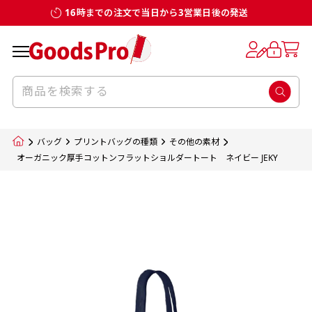
16時までの注文で当日から3営業日後の発送
お客様からのデータ入稿でのぼり旗を製作
既製デザイン
デザイン方向
チチについて
のぼり旗のチチについて
補強縫製って何？
スリット（切り込み）加工とは？
生地の種類
サイズ一覧
サイズ一覧
する場合
デザイン変更なしでのご注文となります。
のぼり旗のデザインをする際に、考えると良
既製品のサイズについては以下のサイズ表の通
既製品のサイズについては以下のサイズ表の通
一般的にはチチの位置はのぼり旗に対して上
一般的にはチチの位置はのぼり旗に対して上
補強縫製とはヒートカッター（熱で焼き切る
スリット（切り込み）を入れることで横幕が
入稿いただくデータは基本的にイラストレー
既製デザインとは当社グッズプロがオリジナ
いのがデザイン方向です。
り様々なサイズに対応しております。
り様々なサイズに対応しております。
辺３か所左辺５か所になります。のぼり旗を
辺３か所左辺５か所になります。のぼり旗を
カッター）を使用して、のぼり旗自体の強度
分割されているようにみせます。
ター形式のデータまたはフォトショップ形式
ルで製品デザインをしたデザインそのものを
のぼり旗のデザインとしては基本的に左側と
お客様オリジナルサイズで製作をしたい場合
お客様オリジナルサイズで製作をしたい場合
ポールに通す際には上辺２か所に対してチチ
ポールに通す際には上辺２か所に対してチチ
をあげるために折り返し縫いをすることで風
疑似的にのれんのように見せるための加工手
バッグ
プリントバッグの種類
その他の素材
のデータとさせていただいております。
指します。当グッズプロで販売として取り扱っ
上側にポールを通すミミ（業界用語でチチと
につきましてはお気軽にご相談ください。
につきましてはお気軽にご相談ください。
が左右どちらでものぼり旗自体をポールにく
が左右どちらでものぼり旗自体をポールにく
の影響を受けやすい四辺の強度を増す加工で
法です。
オーガニック厚手コットンフラットショルダートート ネイビー JEKY
jpgデータ等の画像データを貼り付ける際には
ているあらゆるのぼり旗のデザインがそれに
呼びます）が縫いつけてあるのが一般的です。
くりつけることは可能です。
くりつけることは可能です。
す。
ただし、布の性質上、必ず印刷サイズのズレな
ただし、布の性質上、必ず印刷サイズのズレな
注意が必要です。画像解像度を考慮して作成
該当いたします。既製のデザインを応用して自
ただ、お客様の飾り付けたい場所の風向きを
各辺のおおむね3～5ｍｍ程度を折り返し、縫
どは発生します（熱処理する際に生地が伸び縮
どは発生します（熱処理する際に生地が伸び縮
いただく必要があります。（概ね原寸サイズ
1本（2分割）
みする都合や・最終的なカットをする際の都合
みする都合や・最終的なカットをする際の都合
で解像度200dp以上必要です）当社の取り扱
分だけののぼり旗をつくりたい！などのデザ
少し考えると
い糸を走らせて補強します。加工をすることで
棒袋縫い加工
棒袋縫い加工
内容
個数
単価
金額
［ +33円 ］
など）のでサイズの指定につきましてはｍｍ単
など）のでサイズの指定につきましてはｍｍ単
いの規格サイズにつきましてはデザインテン
イン改造や既製デザインに自分たちの団体の
もしかしたら左側と上についているよりも右
のぼり旗の１辺～４辺は折り返し加工されま
ポンジ（一般）
生地のふちを大きく棒袋状に縫いこみポール
生地のふちを大きく棒袋状に縫いこみポール
位は不可となります。最終的なサイズも多少の
位は不可となります。最終的なサイズも多少の
プレートの用意がありますので、ご購入後マ
¥0
名前入れや会社のロゴなどを挿入するなどの
側と上についていた方が良いと思うかもしれ
すのでその部分のホツレや裂けてしまうこと
合計金額
（税込）
ズレ5ｍｍ程度は起きる可能性があります。
ズレ5ｍｍ程度は起きる可能性があります。
一般的なのぼり旗の生地はポンジといわれる
イページの「購入履歴」よりダウンロードし
を通す筒をつくります。ポール自体を包み込
を通す筒をつくります。ポール自体を包み込
相談もお請けしております。
ません。
を防止する効果があります。
てご利用くださいませ。
2本（3分割）
厚みが約0.14ｍｍのとても薄い生地を使用し
むため、耐久性があがり、デザインがより目
むため、耐久性があがり、デザインがより目
カートに入れる
風向きを考えながらチチの向きを決めてから
［ +66円 ］
ます。
棒袋縫いの場合、補強が無償で付いてきます。