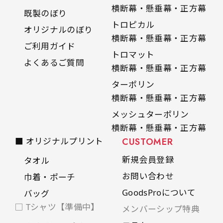
自由入力(60x180以内)
横断幕・懸垂幕・正方幕
既製のぼり
レギュラーのれんは横幕の上部にチチを5か所つ
トロピカル
オリジナルのぼり
お好みのサイズで縦幕・横幕の作成が可能です。
けて疑似的にのれんのような幕をつくります。お
横断幕・懸垂幕・正方幕
長辺が180cm以内、短辺が60cm以内であれば自
ご利用ガイド
店の入口付近の装飾に是非！
トロマット
由なサイズを指定下さい！
よくあるご質問
横断幕・懸垂幕・正方幕
あんな場所こんな場所お好みのサイズでお好みの
ターポリン
幕の製作をお楽しみください
横断幕・懸垂幕・正方幕
（※cm単位での指定でおねがいいたします。）
メッシュターポリン
レギュラースリムのれん
(180x30)
横断幕・懸垂幕・正方幕
■ オリジナルプリント
CUSTOMER
レギュラーのれんスリムは横幕の上部にチチを5
新規会員登録
タオル
か所つけて疑似的にのれんのような幕をつくりま
お問い合わせ
す。
巾着・ポーチ
レギュラーのれんとの違いは縦のサイズが異なり
GoodsProについて
バッグ
ます。（レギュラーのれん縦50cm／レギュラー
□ Tシャツ【準備中】
メンバーシップ特典
スリムのれん縦30cm）お店の入口付近の装飾に