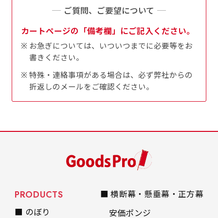
ご質問、ご要望について
カートページの「備考欄」にご記入ください。
Aバナー(60x180)
自由入力(180x60以内)
お急ぎについては、いついつまでに必要等をお
書きください。
Aバナーは三角の形状を利用することでA面B面2
お好みのサイズで縦幕・横幕の作成が可能です。
特殊・連絡事項がある場合は、必ず弊社からの
種のデザインを楽しむことができます。前からも
長辺が180cm以内、短辺が60cm以内であれば自
折返しのメールをご確認ください。
後ろからもアピールができる両面対応のバナーで
由なサイズを指定下さい！
す。
あんな場所こんな場所お好みのサイズでお好みの
A面B面のデザイン変化を楽しんでお客様にアピ
幕の製作をお楽しみください
ールするもよし、両面同じデザインでアピールす
（※cm単位での指定でおねがいいたします。）
るもよしです！
PRODUCTS
■ 横断幕・懸垂幕・正方幕
レギュラーのれん
■ のぼり
安価ポンジ
(180x50)