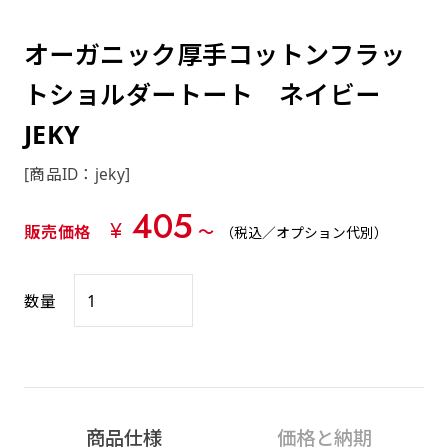
約0.2ｍｍ）。生地が重くなる分、耐久性が上
上下短辺を補強縫製しま
上左チチ
上右チチ
上チチ
（上のみ）
（上と下）
（左右）
あまりに大きな変更が何度もある場合はお断り
例
ショッピングカートページの備考欄に「以前
（上と左）
（上と右）
（上のみ）
がります。
す
する場合があります。
つくった、◯◯のぼり」の様に曖昧でも構い
オーガニック厚手コットンフラッ
ポンジをやや厚くした生地です。ポンジと比
四辺補強
印刷工程に入った場合はいかなる場合もキャン
ません。
べると約2倍の厚みがあります。タペストリー
トショルダートート ネイビー
［ +58円 ］
セル不可となります。
やバナーなどの製作によく利用します。
上左右チチ
上下左右
JEKY
のぼり旗の四辺すべてを
ショート(60x150)
ショート(150x60)
チチ無し
上下チチ
左右チチ
上左右チチ
リピート（要画像確認）［ +298円 ］
（上と左右）
（四辺にチチ）
補強縫製します
（上と下）
（左右）
（上と左右）
[商品ID：jeky]
幅は標準サイズですが高さが30cm 低いです。
幅は標準サイズですが高さが30cm 低いです。
弊社よりJPG画像をお送りします。ご確認のお
近距離の歩行者や、特に女性の目線を意識したい
近距離の歩行者や、特に女性の目線を意識したい
405
返事を頂いたあとに製作開始いたします。
¥
2本（3分割）の場合だと
販売価格
〜
（税込／オプション代別）
場合はこちらがお勧めです。
場合はこちらがお勧めです。
文字の上からカットされます
ハトメ四隅
ハトメ上2つ
ハトメ上3つ
上下左右
入稿（AI／PSD）
（+1営業日）
（+1営業日）
（+1営業日）
チチ無し
ハトメ四隅
（四辺にチチ）
数量
購入時の案内に沿って入稿してください。［
対応ファイル：AI／PSDファイル ］
スリム(45x180)
スリム(180x45)
ハトメ上4つ
ハトメ上下4つ
上棒袋縫い
左棒袋縫い
上左チチと
上右チチと
入稿（AI／PSD）（要画像確認）［ +298円
（+1営業日）
（+1営業日）
（上のみ）
ハトメ右下
ハトメ左下
（上と左）
名入れ［+999円］
商品仕様
価格と納期
］
飾る場所に対して、標準サイズでは大きすぎると
飾る場所に対して、標準サイズでは大きすぎると