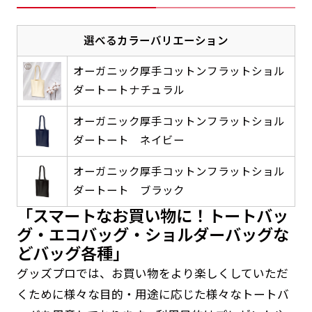
感じる場合や、立てる本数を増やしたい場合はこ
感じる場合や、立てる本数を増やしたい場合はこ
1本（2分割）の場合だと
文字のみの名入れが可能です。
弊社よりJPG画像をお送りします。ご確認のお
ちらです。
ちらです。
文字の間にスリットが入ります
選べるカラーバリエーション
返事を頂いたあとに製作開始いたします。
幅が15cm 狭くなっておりスリムな印象を受けま
幅が15cm 狭くなっておりスリムな印象を受けま
上下棒袋縫い
その他
名入れ（要画像確認）［+1,298円］
右棒袋縫い
上棒袋縫い
上下棒袋縫い
（上のみ）
オーガニック厚手コットンフラットショル
す。
す。
（上と右）
（上のみ）
（上と下）
デザイン依頼［ +3,998円 ］
ダートートナチュラル
弊社よりJPG画像をお送りします。ご確認のお
※備考欄に要望をお書きください
返事を頂いたあとに製作開始いたします。
ご購入時の案内にそって、デザイン画のファ
オーガニック厚手コットンフラットショル
イルまたは、文章でお知らせください。
ダートート ネイビー
ロゴ有り名入れ［ +1,498円］
Aバナー用チチ
タペストリー
その他
加工
（上2下2）
オーガニック厚手コットンフラットショル
文字だけのぼり［ +1,298円 ］
コンパクト(45x150)
コンパクト(150x45)
ご購入時の案内にそって、デザイン画のファ
ダートート ブラック
※パイプ紐付き
※備考欄に要望をお書きください
イルまたは、文章でお知らせください。
ご購入時の案内に沿って、文字をご指定くだ
「スマートなお買い物に！トートバッ
あまり一般的でないサイズですが最近、注文が増
あまり一般的でないサイズですが最近、注文が増
さい。
グ・エコバッグ・ショルダーバッグな
えてきました。
えてきました。
どバッグ各種」
ロゴ有り名入れ（要画像確認）［ +1,798
コンビニさんなどで多いです。 お店の外観の邪魔
コンビニさんなどで多いです。 お店の外観の邪魔
円］
グッズプロでは、お買い物をより楽しくしていただ
になりづらく、狭い範囲で沢山飾れます。
になりづらく、狭い範囲で沢山飾れます。
文字だけのぼり（要画像確認）［ +1,598円
］
くために様々な目的・用途に応じた様々なトートバ
弊社よりJPG画像をお送りします。ご確認のお