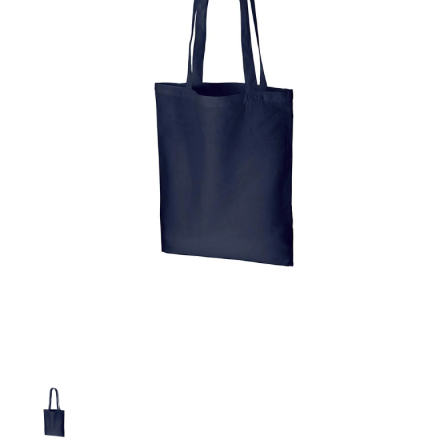
お客様自身でオリジナルのサイズで製作する
立ちます。
立ちます。
デザインをするとどの方向でデザインをする
名入れについて
場合につきましてはご希望の仕上がりサイズ
のぼり旗製作で一番良く使用される生地で
カーブ形状の特殊なのぼり旗にも適合する加
カーブ形状の特殊なのぼり旗にも適合する加
に対して四辺（すべての辺をプラス10ｍｍ）
と良いかひらめくかもしれません。デザイン
す。生地の厚みが薄く、裏側にインクが浸透
当社の既製のぼり旗に対してお客様の任意の
工方法となります。
工方法となります。
側辺補強縫製
3本（4分割）
したサイズで製作ください。（重要な情報な
の方向性につきましてはお客様の好みもあり
しやすい生地です。
テキストや企業情報・お店情報などを埋め込
［ +38円 ］
［ +99円 ］
どについては仕上がりサイズから四辺内側に
ますので、見られる方（お客様）ができる限
20ｍｍ程度内側の範囲内でデザイン校正して
むことができます。ご購入時にご希望の店舗
ハトメ加工
ハトメ加工
り反転したデザインをみるよりも正像でみら
ください）
名などをご記載ください。専任のデザイナー
ハトメ（鳩目）とは、革や布などに開けた穴
ハトメ（鳩目）とは、革や布などに開けた穴
れるデザインを提供したいかと思いますので
4本（5分割）
がバッチリデザインします。書体などのご指
を補強するために取り付けるリングです。壁
を補強するために取り付けるリングです。壁
その辺を参考にするとよいかもしれません。
［ +132円 ］
当社の既製デザインを利用してのぼり旗を
定がなければ、のぼりのイメージに最適のフ
L字補強縫製
側にロープなどで固定して、突風で倒れること
側にロープなどで固定して、突風で倒れること
製作したい場合
［ +38円 ］
ォントを使用します。基本的にのぼりの下部
も風向きによってずっと裏向きになってしまう
も風向きによってずっと裏向きになってしまう
のぼり旗の改造プランとなりますので改造の
にショップ名、社名、電話番号が入ります。
チチのついてない長辺・
いこともありません。
いこともありません。
【注意点】
程度によってデザイン加工費用が発生いたし
データをお送りいただけましたらロゴの印刷
短辺を補強縫製します
スリット（切り込み）は均等割りを意識して
ます。
も出来ます。
レギュラー(60x180)
レギュラー(180x60)
カットラインを入れます。
トロピカル（納期+1営業日）
詳細は
ください。
お問い合わせ
お客様が納得するまで何度でもデザインの修
三辺補強
デザインや絵柄をスリット加工時にカットす
［ +299円 ］
［ +48円 ］
正をしますので、初めての方でもお気軽にご
よく見かける一般的なのぼり旗のサイズです。
よく見かける一般的なのぼり旗のサイズです。
る場合があります。
ほとんどのポールや注水台に使用できます。
ほとんどのポールや注水台に使用できます。
ワンランク厚手のトロピカル（生地の厚みが
相談ください。
リピート
チチのついてない長辺・
上チチ
上下チチ
左右チチ