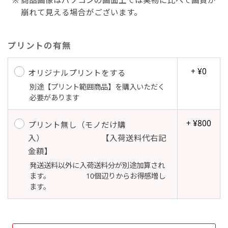
崩れて見える場合がございます。
吊り下げ旗(30x42)
吊り下げ旗(42x30)
プリントの有無
掛け軸のように吊り下げ式にします。上部に棒袋
掛け軸のように吊り下げ式にします。上部に棒袋
作成しパイプを入れてその間に紐を通します。壁
作成しパイプを入れてその間に紐を通します。壁
+ ¥0
オリジナルプリントをする
際の装飾などにとてもお役立ち！
際の装飾などにとてもお役立ち！
別途【プリント範囲商品】を購入いただく
必要があります
+ ¥800
プリント無し（モノだけ購
入） 【入荷送料代右記
金額】
布A1ポスター(60x84)
布A1ポスター(84x60)
発送送料以外に入荷送料分が別途加算され
ます。 10個辺りからお得感増し
のぼりだけでなく、ポスターも作れます。
のぼりだけでなく、ポスターも作れます。
ます。
のぼり旗と同じデザインで飾れば宣伝効果UP!
のぼり旗と同じデザインで飾れば宣伝効果UP!