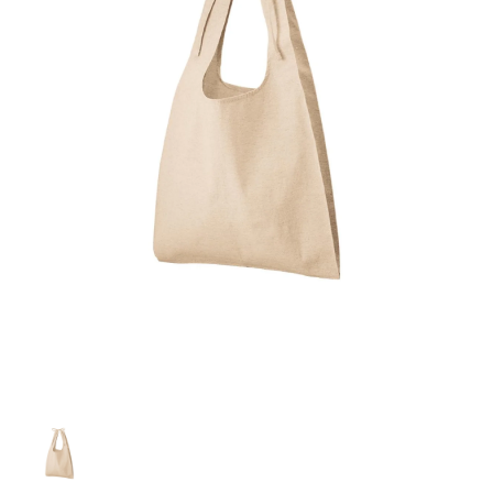
お客様自身でオリジナルのサイズで製作する
立ちます。
立ちます。
デザインをするとどの方向でデザインをする
名入れについて
場合につきましてはご希望の仕上がりサイズ
のぼり旗製作で一番良く使用される生地で
カーブ形状の特殊なのぼり旗にも適合する加
カーブ形状の特殊なのぼり旗にも適合する加
に対して四辺（すべての辺をプラス10ｍｍ）
と良いかひらめくかもしれません。デザイン
す。生地の厚みが薄く、裏側にインクが浸透
当社の既製のぼり旗に対してお客様の任意の
工方法となります。
工方法となります。
側辺補強縫製
3本（4分割）
したサイズで製作ください。（重要な情報な
の方向性につきましてはお客様の好みもあり
しやすい生地です。
テキストや企業情報・お店情報などを埋め込
［ +38円 ］
［ +99円 ］
どについては仕上がりサイズから四辺内側に
ますので、見られる方（お客様）ができる限
20ｍｍ程度内側の範囲内でデザイン校正して
むことができます。ご購入時にご希望の店舗
ハトメ加工
ハトメ加工
り反転したデザインをみるよりも正像でみら
ください）
名などをご記載ください。専任のデザイナー
ハトメ（鳩目）とは、革や布などに開けた穴
ハトメ（鳩目）とは、革や布などに開けた穴
れるデザインを提供したいかと思いますので
4本（5分割）
がバッチリデザインします。書体などのご指
を補強するために取り付けるリングです。壁
を補強するために取り付けるリングです。壁
その辺を参考にするとよいかもしれません。
［ +132円 ］
当社の既製デザインを利用してのぼり旗を
定がなければ、のぼりのイメージに最適のフ
L字補強縫製
側にロープなどで固定して、突風で倒れること
側にロープなどで固定して、突風で倒れること
製作したい場合
［ +38円 ］
ォントを使用します。基本的にのぼりの下部
も風向きによってずっと裏向きになってしまう
も風向きによってずっと裏向きになってしまう
のぼり旗の改造プランとなりますので改造の
にショップ名、社名、電話番号が入ります。
チチのついてない長辺・
いこともありません。
いこともありません。
【注意点】
程度によってデザイン加工費用が発生いたし
データをお送りいただけましたらロゴの印刷
短辺を補強縫製します
スリット（切り込み）は均等割りを意識して
ます。
も出来ます。
レギュラー(60x180)
レギュラー(180x60)
カットラインを入れます。
トロピカル（納期+1営業日）
詳細は
ください。
お問い合わせ
お客様が納得するまで何度でもデザインの修
三辺補強
デザインや絵柄をスリット加工時にカットす
［ +299円 ］
［ +48円 ］
正をしますので、初めての方でもお気軽にご
よく見かける一般的なのぼり旗のサイズです。
よく見かける一般的なのぼり旗のサイズです。
る場合があります。
ほとんどのポールや注水台に使用できます。
ほとんどのポールや注水台に使用できます。
ワンランク厚手のトロピカル（生地の厚みが
相談ください。
リピート
チチのついてない長辺・
上チチ
上下チチ
左右チチ