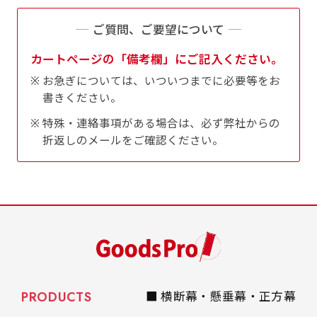
ご質問、ご要望について
カートページの「備考欄」にご記入ください。
Aバナー(60x180)
自由入力(180x60以内)
お急ぎについては、いついつまでに必要等をお
書きください。
Aバナーは三角の形状を利用することでA面B面2
お好みのサイズで縦幕・横幕の作成が可能です。
種のデザインを楽しむことができます。前からも
長辺が180cm以内、短辺が60cm以内であれば自
特殊・連絡事項がある場合は、必ず弊社からの
後ろからもアピールができる両面対応のバナーで
由なサイズを指定下さい！
折返しのメールをご確認ください。
す。
あんな場所こんな場所お好みのサイズでお好みの
A面B面のデザイン変化を楽しんでお客様にアピ
幕の製作をお楽しみください
ールするもよし、両面同じデザインでアピールす
（※cm単位での指定でおねがいいたします。）
るもよしです！
レギュラーのれん
PRODUCTS
■ 横断幕・懸垂幕・正方幕
(180x50)