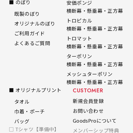
■ のぼり
安価ポンジ
自由入力(60x180以内)
横断幕・懸垂幕・正方幕
レギュラーのれんは横幕の上部にチチを5か所つ
既製のぼり
お好みのサイズで縦幕・横幕の作成が可能です。
けて疑似的にのれんのような幕をつくります。お
トロピカル
オリジナルのぼり
長辺が180cm以内、短辺が60cm以内であれば自
店の入口付近の装飾に是非！
横断幕・懸垂幕・正方幕
ご利用ガイド
由なサイズを指定下さい！
トロマット
よくあるご質問
あんな場所こんな場所お好みのサイズでお好みの
横断幕・懸垂幕・正方幕
幕の製作をお楽しみください
ターポリン
（※cm単位での指定でおねがいいたします。）
横断幕・懸垂幕・正方幕
レギュラースリムのれん
メッシュターポリン
(180x30)
横断幕・懸垂幕・正方幕
レギュラーのれんスリムは横幕の上部にチチを5
■ オリジナルプリント
CUSTOMER
か所つけて疑似的にのれんのような幕をつくりま
新規会員登録
タオル
す。
お問い合わせ
巾着・ポーチ
レギュラーのれんとの違いは縦のサイズが異なり
GoodsProについて
バッグ
ます。（レギュラーのれん縦50cm／レギュラー
□ Tシャツ【準備中】
スリムのれん縦30cm）お店の入口付近の装飾に
メンバーシップ特典