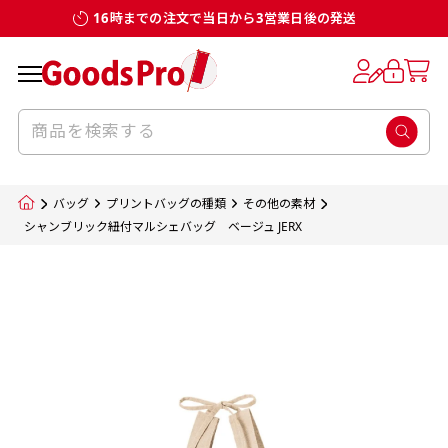
16時までの注文で当日から3営業日後の発送
お客様からのデータ入稿でのぼり旗を製作
既製デザイン
デザイン方向
チチについて
のぼり旗のチチについて
補強縫製って何？
スリット（切り込み）加工とは？
生地の種類
サイズ一覧
サイズ一覧
する場合
デザイン変更なしでのご注文となります。
のぼり旗のデザインをする際に、考えると良
既製品のサイズについては以下のサイズ表の通
既製品のサイズについては以下のサイズ表の通
一般的にはチチの位置はのぼり旗に対して上
一般的にはチチの位置はのぼり旗に対して上
補強縫製とはヒートカッター（熱で焼き切る
スリット（切り込み）を入れることで横幕が
入稿いただくデータは基本的にイラストレー
既製デザインとは当社グッズプロがオリジナ
いのがデザイン方向です。
り様々なサイズに対応しております。
り様々なサイズに対応しております。
辺３か所左辺５か所になります。のぼり旗を
辺３か所左辺５か所になります。のぼり旗を
カッター）を使用して、のぼり旗自体の強度
分割されているようにみせます。
ター形式のデータまたはフォトショップ形式
ルで製品デザインをしたデザインそのものを
のぼり旗のデザインとしては基本的に左側と
お客様オリジナルサイズで製作をしたい場合
お客様オリジナルサイズで製作をしたい場合
ポールに通す際には上辺２か所に対してチチ
ポールに通す際には上辺２か所に対してチチ
をあげるために折り返し縫いをすることで風
疑似的にのれんのように見せるための加工手
バッグ
プリントバッグの種類
その他の素材
のデータとさせていただいております。
指します。当グッズプロで販売として取り扱っ
上側にポールを通すミミ（業界用語でチチと
につきましてはお気軽にご相談ください。
につきましてはお気軽にご相談ください。
が左右どちらでものぼり旗自体をポールにく
が左右どちらでものぼり旗自体をポールにく
の影響を受けやすい四辺の強度を増す加工で
法です。
シャンブリック紐付マルシェバッグ ベージュ JERX
jpgデータ等の画像データを貼り付ける際には
ているあらゆるのぼり旗のデザインがそれに
呼びます）が縫いつけてあるのが一般的です。
くりつけることは可能です。
くりつけることは可能です。
す。
ただし、布の性質上、必ず印刷サイズのズレな
ただし、布の性質上、必ず印刷サイズのズレな
注意が必要です。画像解像度を考慮して作成
該当いたします。既製のデザインを応用して自
ただ、お客様の飾り付けたい場所の風向きを
各辺のおおむね3～5ｍｍ程度を折り返し、縫
どは発生します（熱処理する際に生地が伸び縮
どは発生します（熱処理する際に生地が伸び縮
いただく必要があります。（概ね原寸サイズ
1本（2分割）
みする都合や・最終的なカットをする際の都合
みする都合や・最終的なカットをする際の都合
で解像度200dp以上必要です）当社の取り扱
分だけののぼり旗をつくりたい！などのデザ
少し考えると
い糸を走らせて補強します。加工をすることで
棒袋縫い加工
棒袋縫い加工
内容
個数
単価
金額
［ +33円 ］
など）のでサイズの指定につきましてはｍｍ単
など）のでサイズの指定につきましてはｍｍ単
いの規格サイズにつきましてはデザインテン
イン改造や既製デザインに自分たちの団体の
もしかしたら左側と上についているよりも右
のぼり旗の１辺～４辺は折り返し加工されま
ポンジ（一般）
生地のふちを大きく棒袋状に縫いこみポール
生地のふちを大きく棒袋状に縫いこみポール
位は不可となります。最終的なサイズも多少の
位は不可となります。最終的なサイズも多少の
プレートの用意がありますので、ご購入後マ
¥0
名前入れや会社のロゴなどを挿入するなどの
側と上についていた方が良いと思うかもしれ
すのでその部分のホツレや裂けてしまうこと
合計金額
（税込）
ズレ5ｍｍ程度は起きる可能性があります。
ズレ5ｍｍ程度は起きる可能性があります。
一般的なのぼり旗の生地はポンジといわれる
イページの「購入履歴」よりダウンロードし
を通す筒をつくります。ポール自体を包み込
を通す筒をつくります。ポール自体を包み込
相談もお請けしております。
ません。
を防止する効果があります。
てご利用くださいませ。
2本（3分割）
厚みが約0.14ｍｍのとても薄い生地を使用し
むため、耐久性があがり、デザインがより目
むため、耐久性があがり、デザインがより目
カートに入れる
風向きを考えながらチチの向きを決めてから
［ +66円 ］
ます。
棒袋縫いの場合、補強が無償で付いてきます。