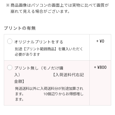
商品画像はパソコンの画面上では実物に比べて画質が
崩れて見える場合がございます。
吊り下げ旗(30x42)
吊り下げ旗(42x30)
掛け軸のように吊り下げ式にします。上部に棒袋
掛け軸のように吊り下げ式にします。上部に棒袋
プリントの有無
作成しパイプを入れてその間に紐を通します。壁
作成しパイプを入れてその間に紐を通します。壁
際の装飾などにとてもお役立ち！
際の装飾などにとてもお役立ち！
+ ¥0
オリジナルプリントをする
別途【プリント範囲商品】を購入いただく
必要があります
+ ¥800
プリント無し（モノだけ購
入） 【入荷送料代右記
布A1ポスター(60x84)
布A1ポスター(84x60)
金額】
発送送料以外に入荷送料分が別途加算され
のぼりだけでなく、ポスターも作れます。
のぼりだけでなく、ポスターも作れます。
ます。 10個辺りからお得感増し
のぼり旗と同じデザインで飾れば宣伝効果UP!
のぼり旗と同じデザインで飾れば宣伝効果UP!
ます。