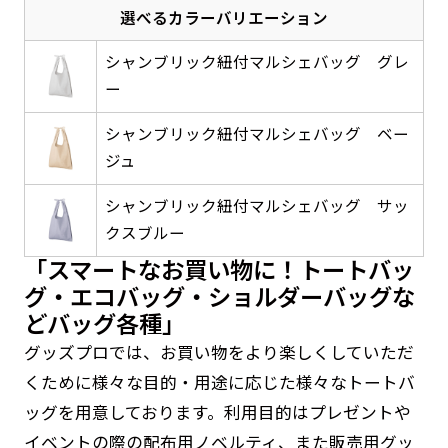
選べるカラーバリエーション
感じる場合や、立てる本数を増やしたい場合はこ
感じる場合や、立てる本数を増やしたい場合はこ
1本（2分割）の場合だと
文字のみの名入れが可能です。
弊社よりJPG画像をお送りします。ご確認のお
ちらです。
ちらです。
文字の間にスリットが入ります
返事を頂いたあとに製作開始いたします。
シャンブリック紐付マルシェバッグ グレ
幅が15cm 狭くなっておりスリムな印象を受けま
幅が15cm 狭くなっておりスリムな印象を受けま
上下棒袋縫い
ー
その他
名入れ（要画像確認）［+1,298円］
右棒袋縫い
上棒袋縫い
上下棒袋縫い
（上のみ）
す。
す。
（上と右）
（上のみ）
（上と下）
デザイン依頼［ +3,998円 ］
弊社よりJPG画像をお送りします。ご確認のお
シャンブリック紐付マルシェバッグ ベー
※備考欄に要望をお書きください
ジュ
返事を頂いたあとに製作開始いたします。
ご購入時の案内にそって、デザイン画のファ
イルまたは、文章でお知らせください。
シャンブリック紐付マルシェバッグ サッ
ロゴ有り名入れ［ +1,498円］
Aバナー用チチ
タペストリー
クスブルー
その他
加工
（上2下2）
文字だけのぼり［ +1,298円 ］
コンパクト(45x150)
コンパクト(150x45)
「スマートなお買い物に！トートバッ
ご購入時の案内にそって、デザイン画のファ
※パイプ紐付き
※備考欄に要望をお書きください
グ・エコバッグ・ショルダーバッグな
イルまたは、文章でお知らせください。
ご購入時の案内に沿って、文字をご指定くだ
あまり一般的でないサイズですが最近、注文が増
あまり一般的でないサイズですが最近、注文が増
どバッグ各種」
さい。
えてきました。
えてきました。
グッズプロでは、お買い物をより楽しくしていただ
ロゴ有り名入れ（要画像確認）［ +1,798
コンビニさんなどで多いです。 お店の外観の邪魔
コンビニさんなどで多いです。 お店の外観の邪魔
くために様々な目的・用途に応じた様々なトートバ
円］
になりづらく、狭い範囲で沢山飾れます。
になりづらく、狭い範囲で沢山飾れます。
文字だけのぼり（要画像確認）［ +1,598円
ッグを用意しております。利用目的はプレゼントや
］
弊社よりJPG画像をお送りします。ご確認のお
イベントの際の配布用ノベルティ、また販売用グッ