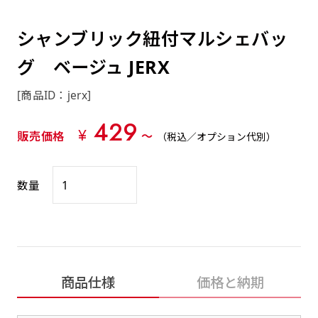
約0.2ｍｍ）。生地が重くなる分、耐久性が上
上下短辺を補強縫製しま
上左チチ
上右チチ
上チチ
（上のみ）
（上と下）
（左右）
あまりに大きな変更が何度もある場合はお断り
例
ショッピングカートページの備考欄に「以前
（上と左）
（上と右）
（上のみ）
がります。
す
する場合があります。
つくった、◯◯のぼり」の様に曖昧でも構い
シャンブリック紐付マルシェバッ
ポンジをやや厚くした生地です。ポンジと比
四辺補強
印刷工程に入った場合はいかなる場合もキャン
ません。
べると約2倍の厚みがあります。タペストリー
グ ベージュ JERX
［ +58円 ］
セル不可となります。
やバナーなどの製作によく利用します。
上左右チチ
上下左右
のぼり旗の四辺すべてを
ショート(60x150)
ショート(150x60)
[商品ID：jerx]
チチ無し
上下チチ
左右チチ
上左右チチ
リピート（要画像確認）［ +298円 ］
（上と左右）
（四辺にチチ）
補強縫製します
（上と下）
（左右）
（上と左右）
429
幅は標準サイズですが高さが30cm 低いです。
幅は標準サイズですが高さが30cm 低いです。
弊社よりJPG画像をお送りします。ご確認のお
¥
販売価格
〜
（税込／オプション代別）
近距離の歩行者や、特に女性の目線を意識したい
近距離の歩行者や、特に女性の目線を意識したい
返事を頂いたあとに製作開始いたします。
2本（3分割）の場合だと
場合はこちらがお勧めです。
場合はこちらがお勧めです。
文字の上からカットされます
数量
ハトメ四隅
ハトメ上2つ
ハトメ上3つ
上下左右
入稿（AI／PSD）
（+1営業日）
（+1営業日）
（+1営業日）
チチ無し
ハトメ四隅
（四辺にチチ）
購入時の案内に沿って入稿してください。［
対応ファイル：AI／PSDファイル ］
スリム(45x180)
スリム(180x45)
ハトメ上4つ
ハトメ上下4つ
上棒袋縫い
商品仕様
価格と納期
左棒袋縫い
上左チチと
上右チチと
入稿（AI／PSD）（要画像確認）［ +298円
（+1営業日）
（+1営業日）
（上のみ）
ハトメ右下
ハトメ左下
（上と左）
名入れ［+999円］
］
飾る場所に対して、標準サイズでは大きすぎると
飾る場所に対して、標準サイズでは大きすぎると