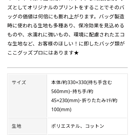
返事を頂いたあとに製作開始いたします。
弊社よりJPG画像をお送りします。ご確認のお
ズとしてオリジナルのプリントをすることでそのバ
返事を頂いたあとに製作開始いたします。
ッグの価値は何倍にも膨れ上がります。バッグ製造
デザインアレンジ［ +2,498円 ］
時に使われる生地も多種あり、保冷効果を見込める
ハーフ(30x90)
ハーフ(90x30)
ものや、水濡れに強いもの、環境に配慮されたエコ
デザインの色や文字等が変更いただけます。
な生地など、お客様のほしい！に即したバッグ類が
店内用です。お客さんの歩行や陳列した商品の邪
店内用です。お客さんの歩行や陳列した商品の邪
ここグッズプロにはあります★
魔になりにくいのがポイントです。ハーフ用のポ
魔になりにくいのがポイントです。ハーフ用のポ
ールが必要です。
ールが必要です。
防炎加工（納期+1営業日）［ +540円 ］
サイズ
本体/約330×330(持ち手含む
のぼり旗の防炎加工は、消防法で定められてい
560mm)･持ち手/約
る場所でのぼり旗を使用する際に推奨されてい
45×230(mm)･折りたたみﾏﾁ/約
ます。防炎加工によってのぼり旗が炎に触れても
ミニ(10x30)
100(mm)
ミニ(30x10)
燃えにくくなります。（燃えるというより溶け
台座タイプ・吸盤タイプ・クリップタイプがござ
台座タイプ・吸盤タイプ・クリップタイプがござ
るに近くなるイメージ）一般的な方法は、旗の
生地
ポリエステル、コットン
います。レジカウンターや商品棚にぴったりで
います。レジカウンターや商品棚にぴったりで
素材に特殊な化学薬品を使用して延焼を抑えま