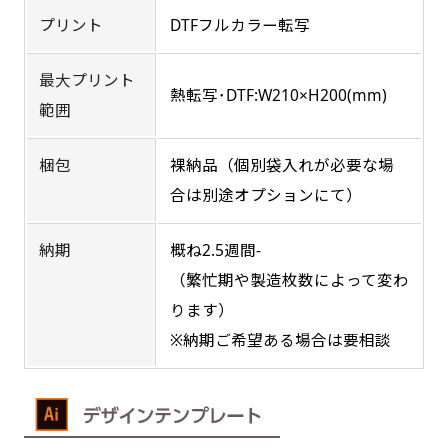
す。かわいいい＆おしゃれなのぼりです。台はセ
す。かわいいい＆おしゃれなのぼりです。台はセ
プリント
DTFフルカラー転写
す。
ットでついてます。
ットでついてます。
最大プリント
お急ぎ［ +330円 ］
熱転写･DTF:W210×H200(mm)
範囲
お急ぎは翌営業日発送（基本12時締め切り)枚数
によって対応できない場合、ギリギリでも対応
梱包
裸納品（個別袋入れが必要な場
できる場合もあります。防炎加工、トロピカル
合は別途オプションにて）
ジャンボ(90x270)
ジャンボ(270x90)
生地は対応不可です。
納期
概ね2.5週間-
遠くからでも視認しやすいジャンボサイズです。
遠くからでも視認しやすいジャンボサイズです。
駐車場などのスペースに余裕がある場所で大々的
（繁忙期や製造枚数によって変わ
駐車場などのスペースに余裕がある場所で大々的
に宣伝できます。
に宣伝できます。
ります）
4mまたは5mのポールが必要です。
4mまたは5mのポールが必要です。
※納期ご希望ある場合は要相談