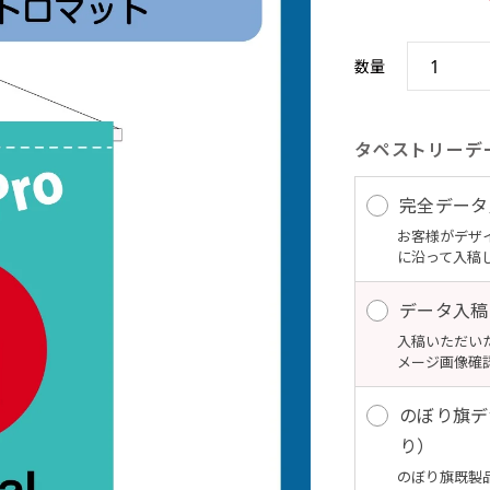
数量
タペストリーデ
完全データ入
お客様がデザ
に沿って入稿
データ入稿
入稿いただい
メージ画像確
のぼり旗デ
り）
のぼり旗既製