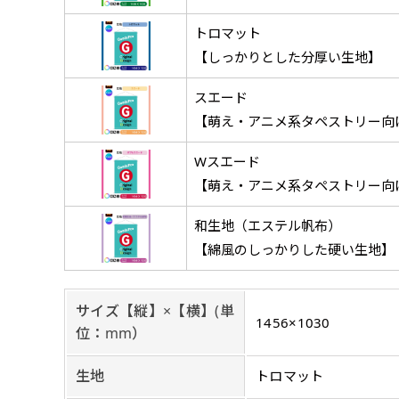
チチについて
のぼり旗のチチについて
補強縫製って何？
トロマット
既製デザイン
デザイン方向
お客様からのデ
スリッ
一般的にはチチの位置はのぼり
一般的にはチチの位置はのぼり
補強縫製とはヒートカッター（
【しっかりとした分厚い生地】
既製品のサイズについては以下
既製品のサイズについては以下
デザイン変更なしでのご注文と
のぼり旗のデザインをする際に
入稿いただくデー
して上辺３か所左辺５か所にな
して上辺３か所左辺５か所にな
ることで風の影響を受けやすい
お客様オリジナルサイズで製作
お客様オリジナルサイズで製作
せていただいてお
既製デザインとは当社グッズプ
のぼり旗のデザインとしては基
スエード
す。のぼり旗をポールに通す際
す。のぼり旗をポールに通す際
各辺のおおむね3～5ｍｍ程度
ただし、布の性質上、必ず印刷
ただし、布の性質上、必ず印刷
して取り扱っているあらゆるの
一般的です。ただ、お客様の飾
jpgデータ等の
【萌え・アニメ系タペストリー向
防炎加工（納期+
辺２か所に対してチチが左右ど
辺２か所に対してチチが左右ど
し加工されますのでその部分の
都合など）のでサイズの指定に
都合など）のでサイズの指定に
があります。（概
をつくりたい！などのデザイン
もしかしたら左側と上について
ます。
ます。
ものぼり旗自体をポールにくく
ものぼり旗自体をポールにくく
棒袋縫いの場合、補強が無償で
てはデザインテン
Wスエード
のぼり旗の防炎加
お請けしております。
風向きを考えながらチチの向き
ることは可能です。
ることは可能です。
ドしてご利用くだ
【萌え・アニメ系タペストリー向
防炎加工によって
ん。デザインの方向性につきま
1本（2分割）
お客様自身でオリ
るイメージ）一般
をみるよりも正像でみられるデ
［ +33円 ］
和生地（エステル帆布）
（すべての辺をプ
名入れについて
ズから四辺内側に
【綿風のしっかりした硬い生地】
ポ
【注意点
当社の既製のぼり旗に対してお
お急ぎ［ +330
とができます。ご購入時にご希
一般的なのぼり旗
上チチ
上下チチ
サイズ【縦】×【横】(単
当社の既製デザ
お急ぎは翌営業日
リデザインします。書体などの
上左チチ
上右チチ
1456×1030
（上のみ）
（上と下
みが約0.14ｍｍ
位：mm）
（上と左）
（上と右
場合もあります。
します。基本的にのぼりの下部
のぼり旗の改造プラ
す。
例
だけましたらロゴの印刷も出来
詳細は
お問い合わせ
生地
トロマット
のぼり旗製作で一
側辺補強縫製
お客様が納得するまで何度でも