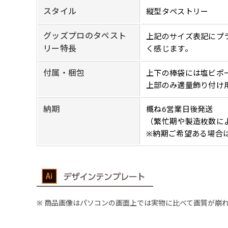
生地の厚みが薄く
［ +38円 ］
ください。
スタイル
縦型タペストリー
い生地です。
リピート
ハトメ四隅
ハトメ上2
チ
あまりに大きな変更が何度もあ
上下左右
チチ無し
（+1営業日）
（+1営業日
グッズプロのタペスト
上記のサイズ表記にプ
（四辺にチチ）
辺
印刷工程に入った場合はいかな
ショッピングカート
リー特長
く感じます。
付属・梱包
上下の棒袋には塩ビポ
リピート（要画像確
上部のみ適量飾り付け
上下棒袋縫い
その他
弊社よりJPG画像
右棒袋縫い
上棒袋縫
納期
概ね6営業日後発送
（上のみ）
（上と右）
（上のみ
（繁忙期や製造枚数に
※納期ご希望ある場合
※備考欄に要
入稿（AI／PSD
購入時の案内に沿って
名入れ［+999円］
文字のみの名入れが可能です。
レギュラー(180x60)
入稿（AI／PSD
商品画像はパソコンの画面上では実物に比べて画質が崩
レギュラー(60x180)
弊社よりJPG画像