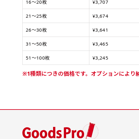
ーフ用のポールが必要です。
ーフ用のポールが必要です。
16〜20枚
¥3,707
21〜25枚
¥3,674
26〜30枚
¥3,641
31〜50枚
¥3,465
51〜100枚
¥3,245
布A1ポスター(84x60)
1種類につきの価格です。オプションにより
布A1ポスター(60x84)
のぼりだけでなく、ポスター
のぼりだけでなく、ポスター
も作れます。
も作れます。
のぼり旗と同じデザインで飾
のぼり旗と同じデザインで飾
1
れば宣伝効果UP!
れば宣伝効果UP!