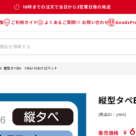
16時までの注文で当日から3営業日後の発送
覧
ご利用ガイド
よくあるご質問
お問い合わせ
GoodsP
のぼり
のぼりのご利用ガイド
のぼりのよくあるご質問
タオル
Tシャツのご利用ガイド
Tシャツのよくあるご質問
チ・巾着
垂幕
縦型タペB0 1456×1030トロマット
リー
バッグ
縦型タペB
[商品ID：y6k6]
6
¥
販売価格