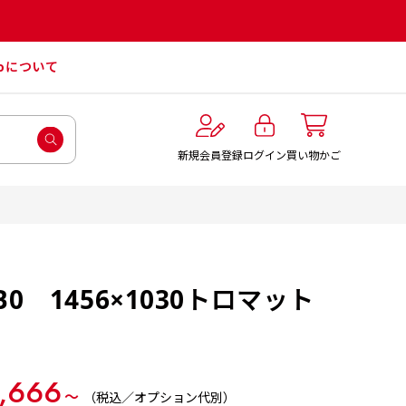
roについて
ログイン
新規会員登録
買い物かご
0 1456×1030トロマット
,666
〜
（税込／オプション代別）