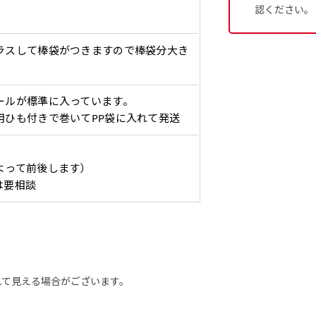
、裏側にインクが浸透しやす
ると約2倍の厚みがあります。タ
［ +38円 ］
［ +48円 ］
［ 
認ください。
バナーなどの製作によく利用しま
2本（3分割）の場合だと
1本（2分割）の
つ
ハトメ上3つ
ハトメ上4つ
ハトメ上下4つ
上
チのついてない長辺・短
チチのついてない長辺・上
のぼり旗
る場合はお断りする場合があります。
上左チチと
上右チチと
ハトメ四隅
左
）
（+1営業日）
（+1営業日）
（+1営業日）
（
文字の上からカットされます
文字の間にスリット
ラスして棒袋がつきますので棒袋分大き
ハトメ右下
ハトメ左下
（
を補強縫製します
下短辺を補強縫製します
強縫製し
る場合もキャンセル不可となります。
ページの備考欄に「以前つくった、◯◯のぼり」の様に曖昧でも
ールが標準に入っています。
認）［ +298円 ］
用ひも付きで巻いてPP袋に入れて発送
をお送りします。ご確認のお返事を頂いたあとに製作開始いたしま
タペストリー
い
上下棒袋縫い
その他
Aバ
）
（上と下）
加工
（上
よって前後します）
は要相談
望をお書きください
※パイプ紐付き
※備考欄に要望をお書きく
）
入稿してください。［ 対応ファイル：AI／PSDファイル ］
ショート(150x60)
スリム(180x45)
コ
）（要画像確認）［ +298円 ］
れて見える場合がございます。
ショート(60x150)
スリム(45x180)
コ
をお送りします。ご確認のお返事を頂いたあとに製作開始いたしま