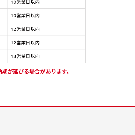
がある場所で大々的に宣伝で
ったりです。かわいいい＆お
ったりです。かわいいい＆お
します
がある場所で大々的に宣伝で
します
10営業日以内
きます。
しゃれなのぼりです。台はセ
しゃれなのぼりです。台はセ
てもお
きます。
てもお
10営業日以内
4mまたは5mのポールが必要
ットでついてます。
ットでついてます。
4mまたは5mのポールが必要
です。
です。
12営業日以内
12営業日以内
13営業日以内
自由入力(180x60以内)
レギュラーのれん
レギ
納期が延びる場合があります。
(180x50)
Aバナー(60x180)
自由入力(60x180以内)
Aバナーは三角の形状を利用
お好みのサイズで縦幕・横幕
レギュラーのれんは横幕の上
レギュ
お好みのサイズで縦幕・横幕
することでA面B面2種のデザ
の作成が可能です。長辺が
部にチチを5か所つけて疑似
幕の上
の作成が可能です。長辺が
インを楽しむことができま
180cm以内、短辺が60cm以
的にのれんのような幕をつく
て疑似
80cm以内、短辺が60cm以
す。前からも後ろからもアピ
内であれば自由なサイズを指
ります。お店の入口付近の装
をつく
内であれば自由なサイズを指
ールができる両面対応のバナ
定下さい！
飾に是非！
レギュ
定下さい！
ーです。
あんな場所こんな場所お好み
縦のサ
あんな場所こんな場所お好み