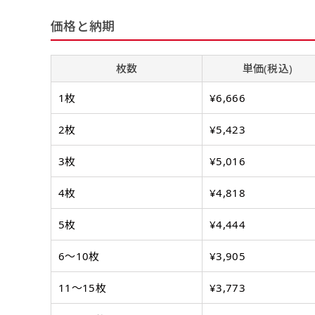
よく見かける一般的なのぼり
よく見かける一般的なのぼり
名入れ（要画像確認）［+1,
旗のサイズです。
3
旗のサイズです。
3
価格と納期
弊社よりJPG画像をお送りし
ほとんどのポールや注水台に
ほとんどのポールや注水台に
デザイン依頼［ +3
使用できます。
使用できます。
枚数
単価(税込)
ご購入時の案内にそ
ロゴ有り名入れ［ +1,498
1枚
¥6,666
ご購入時の案内にそって、デザ
文字だけのぼり［ +
2枚
¥5,423
ご購入時の案内に沿
3枚
¥5,016
ロゴ有り名入れ（要画像確認）
4枚
¥4,818
弊社よりJPG画像をお送りし
文字だけのぼり（要
ハーフ(90x30)
5枚
¥4,444
ハーフ(30x90)
弊社よりJPG画像
デザインアレンジ［ +2,49
6〜10枚
¥3,905
店内用です。お客さんの歩行
店内用です。お客さんの歩行
デザインの色や文字等が変更い
や陳列した商品の邪魔になり
や陳列した商品の邪魔になり
11〜15枚
¥3,773
にくいのがポイントです。ハ
にくいのがポイントです。ハ