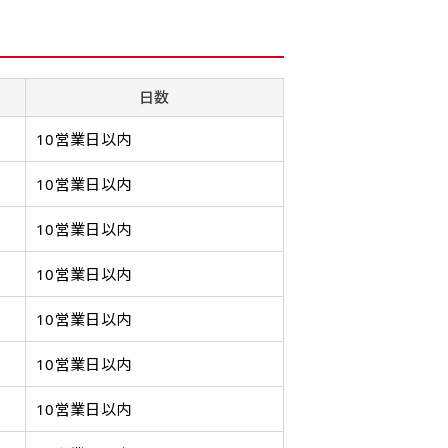
幅は標準サイズですが高さが
飾る場所に対して、標準サイ
あまり
幅は標準サイズですが高さが
飾る場所に対して、標準サイ
あまり
298円］
0cm 低いです。
ズでは大きすぎると感じる場
すが最
0cm 低いです。
ズでは大きすぎると感じる場
すが最
ます。ご確認のお返事を頂いたあとに製作開始いたします。
近距離の歩行者や、特に女性
合や、立てる本数を増やした
した。
近距離の歩行者や、特に女性
合や、立てる本数を増やした
した。
,998円 ］
の目線を意識したい場合はこ
い場合はこちらです。
コンビ
の目線を意識したい場合はこ
い場合はこちらです。
コンビ
日数
って、デザイン画のファイルまたは、文章でお知らせください。
ちらがお勧めです。
幅が15cm 狭くなっておりス
す。 
ちらがお勧めです。
幅が15cm 狭くなっておりス
す。 
円］
リムな印象を受けます。
づらく
リムな印象を受けます。
づらく
10営業日以内
イン画のファイルまたは、文章でお知らせください。
ます。
ます。
1,298円 ］
10営業日以内
って、文字をご指定ください。
10営業日以内
［ +1,798円］
10営業日以内
ます。ご確認のお返事を頂いたあとに製作開始いたします。
画像確認）［ +1,598円 ］
ミニ(30x10)
ジャンボ(270x90)
吊
10営業日以内
ミニ(10x30)
ジャンボ(90x270)
吊
をお送りします。ご確認のお返事を頂いたあとに製作開始いたしま
8円 ］
10営業日以内
遠くからでも視認しやすいジ
台座タイプ・吸盤タイプ・ク
台座タイプ・吸盤タイプ・ク
掛け軸
遠くからでも視認しやすいジ
掛け軸
ただけます。
ャンボサイズです。
リップタイプがございます。
リップタイプがございます。
します
ャンボサイズです。
します
10営業日以内
駐車場などのスペースに余裕
レジカウンターや商品棚にぴ
レジカウンターや商品棚にぴ
イプを
駐車場などのスペースに余裕
イプを