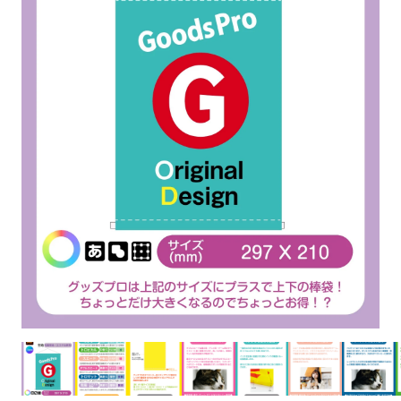
お客様自身でオリジナルのサイズで製作する
立ちます。
立ちます。
デザインをするとどの方向でデザインをする
名入れについて
場合につきましてはご希望の仕上がりサイズ
のぼり旗製作で一番良く使用される生地で
カーブ形状の特殊なのぼり旗にも適合する加
カーブ形状の特殊なのぼり旗にも適合する加
に対して四辺（すべての辺をプラス10ｍｍ）
と良いかひらめくかもしれません。デザイン
す。生地の厚みが薄く、裏側にインクが浸透
当社の既製のぼり旗に対してお客様の任意の
工方法となります。
工方法となります。
側辺補強縫製
3本（4分割）
したサイズで製作ください。（重要な情報な
の方向性につきましてはお客様の好みもあり
しやすい生地です。
テキストや企業情報・お店情報などを埋め込
［ +38円 ］
［ +99円 ］
どについては仕上がりサイズから四辺内側に
ますので、見られる方（お客様）ができる限
20ｍｍ程度内側の範囲内でデザイン校正して
むことができます。ご購入時にご希望の店舗
ハトメ加工
ハトメ加工
り反転したデザインをみるよりも正像でみら
ください）
名などをご記載ください。専任のデザイナー
ハトメ（鳩目）とは、革や布などに開けた穴
ハトメ（鳩目）とは、革や布などに開けた穴
れるデザインを提供したいかと思いますので
4本（5分割）
がバッチリデザインします。書体などのご指
を補強するために取り付けるリングです。壁
を補強するために取り付けるリングです。壁
その辺を参考にするとよいかもしれません。
［ +132円 ］
当社の既製デザインを利用してのぼり旗を
定がなければ、のぼりのイメージに最適のフ
L字補強縫製
側にロープなどで固定して、突風で倒れること
側にロープなどで固定して、突風で倒れること
製作したい場合
［ +38円 ］
ォントを使用します。基本的にのぼりの下部
も風向きによってずっと裏向きになってしまう
も風向きによってずっと裏向きになってしまう
のぼり旗の改造プランとなりますので改造の
にショップ名、社名、電話番号が入ります。
チチのついてない長辺・
いこともありません。
いこともありません。
【注意点】
程度によってデザイン加工費用が発生いたし
データをお送りいただけましたらロゴの印刷
短辺を補強縫製します
スリット（切り込み）は均等割りを意識して
ます。
も出来ます。
レギュラー(60x180)
レギュラー(180x60)
カットラインを入れます。
トロピカル（納期+1営業日）
詳細は
ください。
お問い合わせ
お客様が納得するまで何度でもデザインの修
三辺補強
デザインや絵柄をスリット加工時にカットす
［ +299円 ］
［ +48円 ］
正をしますので、初めての方でもお気軽にご
よく見かける一般的なのぼり旗のサイズです。
よく見かける一般的なのぼり旗のサイズです。
る場合があります。
ほとんどのポールや注水台に使用できます。
ほとんどのポールや注水台に使用できます。
ワンランク厚手のトロピカル（生地の厚みが
相談ください。
リピート
チチのついてない長辺・
上チチ
上下チチ
左右チチ