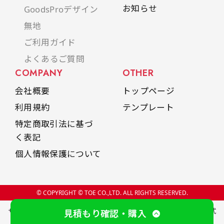
お知らせ
GoodsProデザイン
無地
ご利用ガイド
よくあるご質問
COMPANY
OTHER
会社概要
トップページ
利用規約
テンプレート
特定商取引法に基づ
く表記
個人情報保護について
© COPYRIGHT © TOE CO.,LTD. ALL RIGHTS RESERVED.
サイト内の文章、画像、プログラム、製品デザインなどの著作物は株式
見積もり確認・購入
会社トーエに属します。無断での複製、転載、模倣を禁止します。