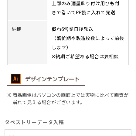
上部のみ適量飾り付け用ひも付
す。かわいいい＆おしゃれなのぼりです。台はセ
す。かわいいい＆おしゃれなのぼりです。台はセ
きで巻いてPP袋に入れて発送
ットでついてます。
ットでついてます。
納期
概ね6営業日後発送
（繁忙期や製造枚数によって前後
します）
※納期ご希望ある場合は要相談
ジャンボ(90x270)
ジャンボ(270x90)
防炎加工（納期+1営業日）［ +540円 ］
遠くからでも視認しやすいジャンボサイズです。
遠くからでも視認しやすいジャンボサイズです。
のぼり旗の防炎加工は、消防法で定められてい
駐車場などのスペースに余裕がある場所で大々的
駐車場などのスペースに余裕がある場所で大々的
る場所でのぼり旗を使用する際に推奨されてい
に宣伝できます。
に宣伝できます。
商品画像はパソコンの画面上では実物に比べて画質が
ます。防炎加工によってのぼり旗が炎に触れても
4mまたは5mのポールが必要です。
4mまたは5mのポールが必要です。
崩れて見える場合がございます。
燃えにくくなります。（燃えるというより溶け
るに近くなるイメージ）一般的な方法は、旗の
タペストリーデータ入稿
素材に特殊な化学薬品を使用して延焼を抑えま