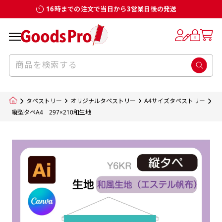
16時までの注文で当日から3営業日後の発送
お客様からのデータ入稿でのぼり旗を製作
既製デザイン
デザイン方向
チチについて
のぼり旗のチチについて
補強縫製って何？
スリット（切り込み）加工とは？
生地の種類
サイズ一覧
サイズ一覧
する場合
デザイン変更なしでのご注文となります。
のぼり旗のデザインをする際に、考えると良
既製品のサイズについては以下のサイズ表の通
既製品のサイズについては以下のサイズ表の通
一般的にはチチの位置はのぼり旗に対して上
一般的にはチチの位置はのぼり旗に対して上
補強縫製とはヒートカッター（熱で焼き切る
スリット（切り込み）を入れることで横幕が
入稿いただくデータは基本的にイラストレー
既製デザインとは当社グッズプロがオリジナ
いのがデザイン方向です。
り様々なサイズに対応しております。
り様々なサイズに対応しております。
辺３か所左辺５か所になります。のぼり旗を
辺３か所左辺５か所になります。のぼり旗を
カッター）を使用して、のぼり旗自体の強度
分割されているようにみせます。
ター形式のデータまたはフォトショップ形式
ルで製品デザインをしたデザインそのものを
のぼり旗のデザインとしては基本的に左側と
お客様オリジナルサイズで製作をしたい場合
お客様オリジナルサイズで製作をしたい場合
ポールに通す際には上辺２か所に対してチチ
ポールに通す際には上辺２か所に対してチチ
をあげるために折り返し縫いをすることで風
疑似的にのれんのように見せるための加工手
タペストリー
オリジナルタペストリー
A4サイズタペストリー
のデータとさせていただいております。
指します。当グッズプロで販売として取り扱っ
上側にポールを通すミミ（業界用語でチチと
につきましてはお気軽にご相談ください。
につきましてはお気軽にご相談ください。
が左右どちらでものぼり旗自体をポールにく
が左右どちらでものぼり旗自体をポールにく
の影響を受けやすい四辺の強度を増す加工で
法です。
縦型タペA4 297×210和生地
jpgデータ等の画像データを貼り付ける際には
ているあらゆるのぼり旗のデザインがそれに
呼びます）が縫いつけてあるのが一般的です。
くりつけることは可能です。
くりつけることは可能です。
す。
ただし、布の性質上、必ず印刷サイズのズレな
ただし、布の性質上、必ず印刷サイズのズレな
注意が必要です。画像解像度を考慮して作成
該当いたします。既製のデザインを応用して自
ただ、お客様の飾り付けたい場所の風向きを
各辺のおおむね3～5ｍｍ程度を折り返し、縫
どは発生します（熱処理する際に生地が伸び縮
どは発生します（熱処理する際に生地が伸び縮
いただく必要があります。（概ね原寸サイズ
1本（2分割）
みする都合や・最終的なカットをする際の都合
みする都合や・最終的なカットをする際の都合
で解像度200dp以上必要です）当社の取り扱
分だけののぼり旗をつくりたい！などのデザ
少し考えると
い糸を走らせて補強します。加工をすることで
棒袋縫い加工
棒袋縫い加工
内容
個数
単価
金額
［ +33円 ］
など）のでサイズの指定につきましてはｍｍ単
など）のでサイズの指定につきましてはｍｍ単
いの規格サイズにつきましてはデザインテン
イン改造や既製デザインに自分たちの団体の
もしかしたら左側と上についているよりも右
のぼり旗の１辺～４辺は折り返し加工されま
ポンジ（一般）
生地のふちを大きく棒袋状に縫いこみポール
生地のふちを大きく棒袋状に縫いこみポール
位は不可となります。最終的なサイズも多少の
位は不可となります。最終的なサイズも多少の
プレートの用意がありますので、ご購入後マ
¥0
名前入れや会社のロゴなどを挿入するなどの
側と上についていた方が良いと思うかもしれ
すのでその部分のホツレや裂けてしまうこと
合計金額
（税込）
ズレ5ｍｍ程度は起きる可能性があります。
ズレ5ｍｍ程度は起きる可能性があります。
一般的なのぼり旗の生地はポンジといわれる
イページの「購入履歴」よりダウンロードし
を通す筒をつくります。ポール自体を包み込
を通す筒をつくります。ポール自体を包み込
相談もお請けしております。
ません。
を防止する効果があります。
てご利用くださいませ。
2本（3分割）
厚みが約0.14ｍｍのとても薄い生地を使用し
むため、耐久性があがり、デザインがより目
むため、耐久性があがり、デザインがより目
カートに入れる
風向きを考えながらチチの向きを決めてから
［ +66円 ］
ます。
棒袋縫いの場合、補強が無償で付いてきます。