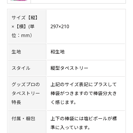
返事を頂いたあとに製作開始いたします。
弊社よりJPG画像をお送りします。ご確認のお
返事を頂いたあとに製作開始いたします。
サイズ【縦】
デザインアレンジ［ +2,498円 ］
×【横】(単
297×210
ハーフ(30x90)
ハーフ(90x30)
デザインの色や文字等が変更いただけます。
位：mm）
店内用です。お客さんの歩行や陳列した商品の邪
店内用です。お客さんの歩行や陳列した商品の邪
生地
和生地
魔になりにくいのがポイントです。ハーフ用のポ
魔になりにくいのがポイントです。ハーフ用のポ
ールが必要です。
ールが必要です。
スタイル
縦型タペストリー
グッズプロの
上記のサイズ表記にプラスして
タペストリー
棒袋がつきますので棒袋分大き
特長
く感じます。
ミニ(10x30)
ミニ(30x10)
付属・梱包
上下の棒袋には塩ビポールが標
台座タイプ・吸盤タイプ・クリップタイプがござ
台座タイプ・吸盤タイプ・クリップタイプがござ
準に入っています。
います。レジカウンターや商品棚にぴったりで
います。レジカウンターや商品棚にぴったりで