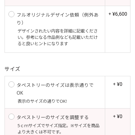
+ ¥6,600
フルオリジナルデザイン依頼（例外あ
り）
Aバナー(60x180)
自由入力(180x60以内)
デザインされたい内容を詳細に記載くださ
い。参考になる作品例なども記載いただけ
Aバナーは三角の形状を利用することでA面B面2
お好みのサイズで縦幕・横幕の作成が可能です。
ると良いヒントになります
種のデザインを楽しむことができます。前からも
長辺が180cm以内、短辺が60cm以内であれば自
後ろからもアピールができる両面対応のバナーで
由なサイズを指定下さい！
す。
あんな場所こんな場所お好みのサイズでお好みの
サイズ
A面B面のデザイン変化を楽しんでお客様にアピ
幕の製作をお楽しみください
+ ¥0
ールするもよし、両面同じデザインでアピールす
（※cm単位での指定でおねがいいたします。）
タペストリーのサイズは表示通りで
るもよしです！
OK
表示のサイズの通りでOK!
+ ¥0
タペストリーのサイズを調整する
レギュラーのれん
5ｃｍサイズでサイズ指定。※サイズを商品
(180x50)
より大きくは不可です。