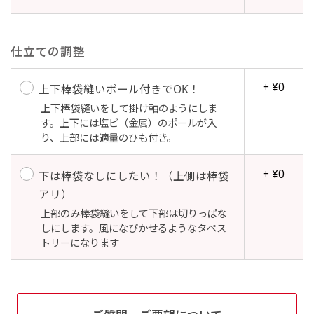
自由入力(60x180以内)
レギュラーのれんは横幕の上部にチチを5か所つ
お好みのサイズで縦幕・横幕の作成が可能です。
けて疑似的にのれんのような幕をつくります。お
仕立ての調整
長辺が180cm以内、短辺が60cm以内であれば自
店の入口付近の装飾に是非！
由なサイズを指定下さい！
+ ¥0
上下棒袋縫いポール付きでOK！
あんな場所こんな場所お好みのサイズでお好みの
上下棒袋縫いをして掛け軸のようにしま
幕の製作をお楽しみください
す。上下には塩ビ（金属）のポールが入
り、上部には適量のひも付き。
（※cm単位での指定でおねがいいたします。）
レギュラースリムのれん
+ ¥0
下は棒袋なしにしたい！（上側は棒袋
(180x30)
アリ）
レギュラーのれんスリムは横幕の上部にチチを5
上部のみ棒袋縫いをして下部は切りっぱな
か所つけて疑似的にのれんのような幕をつくりま
しにします。風になびかせるようなタぺス
トリーになります
す。
レギュラーのれんとの違いは縦のサイズが異なり
ます。（レギュラーのれん縦50cm／レギュラー
スリムのれん縦30cm）お店の入口付近の装飾に