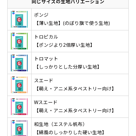
同じサイズの生地バリエーション
感じる場合や、立てる本数を増やしたい場合はこ
感じる場合や、立てる本数を増やしたい場合はこ
1本（2分割）の場合だと
文字のみの名入れが可能です。
弊社よりJPG画像をお送りします。ご確認のお
ちらです。
ちらです。
ポンジ
文字の間にスリットが入ります
返事を頂いたあとに製作開始いたします。
【薄い生地】(のぼり旗で使う生地)
幅が15cm 狭くなっておりスリムな印象を受けま
幅が15cm 狭くなっておりスリムな印象を受けま
上下棒袋縫い
その他
名入れ（要画像確認）［+1,298円］
右棒袋縫い
上棒袋縫い
上下棒袋縫い
（上のみ）
す。
す。
（上と右）
（上のみ）
（上と下）
トロピカル
デザイン依頼［ +3,998円 ］
弊社よりJPG画像をお送りします。ご確認のお
※備考欄に要望をお書きください
【ポンジより2倍厚い生地】
返事を頂いたあとに製作開始いたします。
ご購入時の案内にそって、デザイン画のファ
トロマット
イルまたは、文章でお知らせください。
【しっかりとした分厚い生地】
ロゴ有り名入れ［ +1,498円］
Aバナー用チチ
タペストリー
その他
加工
（上2下2）
文字だけのぼり［ +1,298円 ］
コンパクト(45x150)
コンパクト(150x45)
スエード
ご購入時の案内にそって、デザイン画のファ
※パイプ紐付き
※備考欄に要望をお書きください
【萌え・アニメ系タペストリー向け】
イルまたは、文章でお知らせください。
ご購入時の案内に沿って、文字をご指定くだ
あまり一般的でないサイズですが最近、注文が増
あまり一般的でないサイズですが最近、注文が増
さい。
Wスエード
えてきました。
えてきました。
ロゴ有り名入れ（要画像確認）［ +1,798
【萌え・アニメ系タペストリー向け】
コンビニさんなどで多いです。 お店の外観の邪魔
コンビニさんなどで多いです。 お店の外観の邪魔
円］
になりづらく、狭い範囲で沢山飾れます。
になりづらく、狭い範囲で沢山飾れます。
文字だけのぼり（要画像確認）［ +1,598円
和生地（エステル帆布）
］
弊社よりJPG画像をお送りします。ご確認のお
【綿風のしっかりした硬い生地】