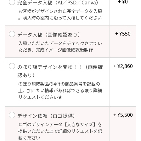
+ ¥0
す。
完全データ入稿（AI／PSD／Canva）
お客様がデザインされた完全データを入稿
吊り下げ旗(30x42)
吊り下げ旗(42x30)
。購入時の案内に沿って入稿してください
お急ぎ［ +330円 ］
掛け軸のように吊り下げ式にします。上部に棒袋
掛け軸のように吊り下げ式にします。上部に棒袋
+ ¥550
データ入稿（画像確認あり）
お急ぎは翌営業日発送（基本12時締め切り)枚数
作成しパイプを入れてその間に紐を通します。壁
作成しパイプを入れてその間に紐を通します。壁
入稿いただいたデータをチェックさせてい
によって対応できない場合、ギリギリでも対応
際の装飾などにとてもお役立ち！
際の装飾などにとてもお役立ち！
ただき、完成イメージ画像確認後製作
できる場合もあります。防炎加工、トロピカル
生地は対応不可です。
+ ¥2,860
のぼり旗デザインを変換！！（画像確
認あり）
のぼり旗既製品の4桁の商品番号を記載の
上、加えたい情報があればできる限り詳細
布A1ポスター(60x84)
布A1ポスター(84x60)
リクエストください★
のぼりだけでなく、ポスターも作れます。
のぼりだけでなく、ポスターも作れます。
+ ¥5,500
デザイン依頼（ロゴ提供）
のぼり旗と同じデザインで飾れば宣伝効果UP!
のぼり旗と同じデザインで飾れば宣伝効果UP!
ロゴのデザインデータ【大きなサイズ】を
提供いただいた上で詳細のリクエストを記
載ください