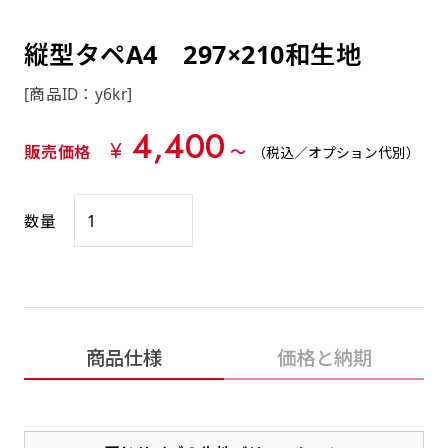
約0.2ｍｍ）。生地が重くなる分、耐久性が上
上下短辺を補強縫製しま
上左チチ
上右チチ
上チチ
（上のみ）
（上と下）
（左右）
あまりに大きな変更が何度もある場合はお断り
例
ショッピングカートページの備考欄に「以前
（上と左）
（上と右）
（上のみ）
がります。
す
する場合があります。
つくった、◯◯のぼり」の様に曖昧でも構い
縦型タペA4 297×210和生地
ポンジをやや厚くした生地です。ポンジと比
四辺補強
印刷工程に入った場合はいかなる場合もキャン
ません。
べると約2倍の厚みがあります。タペストリー
［ +58円 ］
[商品ID：y6kr]
セル不可となります。
やバナーなどの製作によく利用します。
上左右チチ
上下左右
のぼり旗の四辺すべてを
ショート(60x150)
ショート(150x60)
4,400
チチ無し
上下チチ
左右チチ
上左右チチ
リピート（要画像確認）［ +298円 ］
（上と左右）
（四辺にチチ）
¥
販売価格
〜
（税込／オプション代別）
補強縫製します
（上と下）
（左右）
（上と左右）
幅は標準サイズですが高さが30cm 低いです。
幅は標準サイズですが高さが30cm 低いです。
弊社よりJPG画像をお送りします。ご確認のお
近距離の歩行者や、特に女性の目線を意識したい
近距離の歩行者や、特に女性の目線を意識したい
返事を頂いたあとに製作開始いたします。
数量
2本（3分割）の場合だと
場合はこちらがお勧めです。
場合はこちらがお勧めです。
文字の上からカットされます
ハトメ四隅
ハトメ上2つ
ハトメ上3つ
上下左右
入稿（AI／PSD）
（+1営業日）
（+1営業日）
（+1営業日）
チチ無し
ハトメ四隅
（四辺にチチ）
購入時の案内に沿って入稿してください。［
対応ファイル：AI／PSDファイル ］
商品仕様
価格と納期
スリム(45x180)
スリム(180x45)
ハトメ上4つ
ハトメ上下4つ
上棒袋縫い
左棒袋縫い
上左チチと
上右チチと
入稿（AI／PSD）（要画像確認）［ +298円
（+1営業日）
（+1営業日）
（上のみ）
ハトメ右下
ハトメ左下
（上と左）
名入れ［+999円］
］
飾る場所に対して、標準サイズでは大きすぎると
飾る場所に対して、標準サイズでは大きすぎると