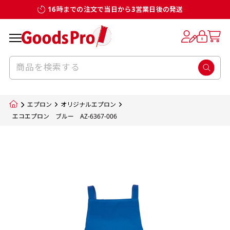
16時までの注文で当日から3営業日後の発送
お客様からのデータ入稿でのぼり旗を製作
既製デザイン
デザイン方向
チチについて
のぼり旗のチチについて
補強縫製って何？
スリット（切り込み）加工とは？
生地の種類
サイズ一覧
サイズ一覧
する場合
デザイン変更なしでのご注文となります。
のぼり旗のデザインをする際に、考えると良
既製品のサイズについては以下のサイズ表の通
既製品のサイズについては以下のサイズ表の通
一般的にはチチの位置はのぼり旗に対して上
一般的にはチチの位置はのぼり旗に対して上
補強縫製とはヒートカッター（熱で焼き切る
スリット（切り込み）を入れることで横幕が
入稿いただくデータは基本的にイラストレー
既製デザインとは当社グッズプロがオリジナ
いのがデザイン方向です。
り様々なサイズに対応しております。
り様々なサイズに対応しております。
辺３か所左辺５か所になります。のぼり旗を
辺３か所左辺５か所になります。のぼり旗を
カッター）を使用して、のぼり旗自体の強度
分割されているようにみせます。
ター形式のデータまたはフォトショップ形式
ルで製品デザインをしたデザインそのものを
のぼり旗のデザインとしては基本的に左側と
お客様オリジナルサイズで製作をしたい場合
お客様オリジナルサイズで製作をしたい場合
ポールに通す際には上辺２か所に対してチチ
ポールに通す際には上辺２か所に対してチチ
をあげるために折り返し縫いをすることで風
疑似的にのれんのように見せるための加工手
エプロン
オリジナルエプロン
のデータとさせていただいております。
指します。当グッズプロで販売として取り扱っ
上側にポールを通すミミ（業界用語でチチと
につきましてはお気軽にご相談ください。
につきましてはお気軽にご相談ください。
が左右どちらでものぼり旗自体をポールにく
が左右どちらでものぼり旗自体をポールにく
の影響を受けやすい四辺の強度を増す加工で
法です。
エコエプロン ブルー AZ-6367-006
jpgデータ等の画像データを貼り付ける際には
ているあらゆるのぼり旗のデザインがそれに
呼びます）が縫いつけてあるのが一般的です。
くりつけることは可能です。
くりつけることは可能です。
す。
ただし、布の性質上、必ず印刷サイズのズレな
ただし、布の性質上、必ず印刷サイズのズレな
注意が必要です。画像解像度を考慮して作成
該当いたします。既製のデザインを応用して自
ただ、お客様の飾り付けたい場所の風向きを
各辺のおおむね3～5ｍｍ程度を折り返し、縫
どは発生します（熱処理する際に生地が伸び縮
どは発生します（熱処理する際に生地が伸び縮
いただく必要があります。（概ね原寸サイズ
1本（2分割）
みする都合や・最終的なカットをする際の都合
みする都合や・最終的なカットをする際の都合
で解像度200dp以上必要です）当社の取り扱
分だけののぼり旗をつくりたい！などのデザ
少し考えると
い糸を走らせて補強します。加工をすることで
棒袋縫い加工
棒袋縫い加工
内容
個数
単価
金額
［ +33円 ］
など）のでサイズの指定につきましてはｍｍ単
など）のでサイズの指定につきましてはｍｍ単
いの規格サイズにつきましてはデザインテン
イン改造や既製デザインに自分たちの団体の
もしかしたら左側と上についているよりも右
のぼり旗の１辺～４辺は折り返し加工されま
ポンジ（一般）
生地のふちを大きく棒袋状に縫いこみポール
生地のふちを大きく棒袋状に縫いこみポール
位は不可となります。最終的なサイズも多少の
位は不可となります。最終的なサイズも多少の
プレートの用意がありますので、ご購入後マ
¥0
名前入れや会社のロゴなどを挿入するなどの
側と上についていた方が良いと思うかもしれ
すのでその部分のホツレや裂けてしまうこと
合計金額
（税込）
ズレ5ｍｍ程度は起きる可能性があります。
ズレ5ｍｍ程度は起きる可能性があります。
一般的なのぼり旗の生地はポンジといわれる
イページの「購入履歴」よりダウンロードし
を通す筒をつくります。ポール自体を包み込
を通す筒をつくります。ポール自体を包み込
相談もお請けしております。
ません。
を防止する効果があります。
てご利用くださいませ。
2本（3分割）
厚みが約0.14ｍｍのとても薄い生地を使用し
むため、耐久性があがり、デザインがより目
むため、耐久性があがり、デザインがより目
カートに入れる
風向きを考えながらチチの向きを決めてから
［ +66円 ］
ます。
棒袋縫いの場合、補強が無償で付いてきます。