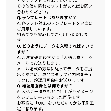
ィックソフトに対応しています。
自由入力(60x180以内)
その他使い慣れたソフトがあればお問い
るに近くなるイメージ）一般的な方法は、旗の
レギュラーのれんは横幕の上部にチチを5か所つ
合わせください。
素材に特殊な化学薬品を使用して延焼を抑えま
お好みのサイズで縦幕・横幕の作成が可能です。
けて疑似的にのれんのような幕をつくります。お
Q. テンプレートはありますか？
す。
長辺が180cm以内、短辺が60cm以内であれば自
店の入口付近の装飾に是非！
A. 各ソフト対応のテンプレートを豊富に
ご用意しています。
由なサイズを指定下さい！
初めてでも安心してご利用いただけま
あんな場所こんな場所お好みのサイズでお好みの
お急ぎ［ +330円 ］
す。
幕の製作をお楽しみください
Q. どのようにデータを入稿すればよいで
お急ぎは翌営業日発送（基本12時締め切り)枚数
（※cm単位での指定でおねがいいたします。）
すか？
によって対応できない場合、ギリギリでも対応
レギュラースリムのれん
A. ご注文確定後すぐに「入稿ご案内」を
(180x30)
できる場合もあります。防炎加工、トロピカル
メールでお送りします。
メール記載の方法に従ってデータをご提
生地は対応不可です。
レギュラーのれんスリムは横幕の上部にチチを5
出ください。専門スタッフが内容をチェ
ックし、確認用画像をお送りします
か所つけて疑似的にのれんのような幕をつくりま
Q. 確認用画像とは何ですか？
す。
A. 入稿データをもとに仕上がりイメージ
レギュラーのれんとの違いは縦のサイズが異なり
をシミュレーションした画像です。
ます。（レギュラーのれん縦50cm／レギュラー
お客様に「OK」をいただいてから印刷工
スリムのれん縦30cm）お店の入口付近の装飾に
程に移ります。