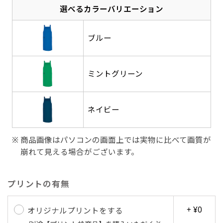
選べるカラーバリエーション
感じる場合や、立てる本数を増やしたい場合はこ
感じる場合や、立てる本数を増やしたい場合はこ
1本（2分割）の場合だと
文字のみの名入れが可能です。
弊社よりJPG画像をお送りします。ご確認のお
ちらです。
ちらです。
文字の間にスリットが入ります
返事を頂いたあとに製作開始いたします。
ブルー
幅が15cm 狭くなっておりスリムな印象を受けま
幅が15cm 狭くなっておりスリムな印象を受けま
上下棒袋縫い
その他
名入れ（要画像確認）［+1,298円］
右棒袋縫い
上棒袋縫い
上下棒袋縫い
（上のみ）
す。
す。
（上と右）
（上のみ）
（上と下）
デザイン依頼［ +3,998円 ］
弊社よりJPG画像をお送りします。ご確認のお
※備考欄に要望をお書きください
ミントグリーン
返事を頂いたあとに製作開始いたします。
ご購入時の案内にそって、デザイン画のファ
イルまたは、文章でお知らせください。
ネイビー
ロゴ有り名入れ［ +1,498円］
Aバナー用チチ
タペストリー
その他
加工
（上2下2）
文字だけのぼり［ +1,298円 ］
コンパクト(45x150)
コンパクト(150x45)
ご購入時の案内にそって、デザイン画のファ
※パイプ紐付き
※備考欄に要望をお書きください
商品画像はパソコンの画面上では実物に比べて画質が
イルまたは、文章でお知らせください。
ご購入時の案内に沿って、文字をご指定くだ
崩れて見える場合がございます。
あまり一般的でないサイズですが最近、注文が増
あまり一般的でないサイズですが最近、注文が増
さい。
えてきました。
えてきました。
ロゴ有り名入れ（要画像確認）［ +1,798
コンビニさんなどで多いです。 お店の外観の邪魔
コンビニさんなどで多いです。 お店の外観の邪魔
プリントの有無
円］
になりづらく、狭い範囲で沢山飾れます。
になりづらく、狭い範囲で沢山飾れます。
文字だけのぼり（要画像確認）［ +1,598円
+ ¥0
］
オリジナルプリントをする
弊社よりJPG画像をお送りします。ご確認のお