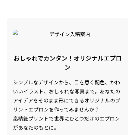
す。かわいいい＆おしゃれなのぼりです。台はセ
す。かわいいい＆おしゃれなのぼりです。台はセ
ットでついてます。
ットでついてます。
おしゃれでカンタン！オリジナルエプロ
ジャンボ(90x270)
ジャンボ(270x90)
ン
遠くからでも視認しやすいジャンボサイズです。
遠くからでも視認しやすいジャンボサイズです。
シンプルなデザインから、目を惹く配色、かわ
駐車場などのスペースに余裕がある場所で大々的
駐車場などのスペースに余裕がある場所で大々的
いいイラスト、おしゃれな写真まで。あなたの
に宣伝できます。
に宣伝できます。
アイデアをそのまま形にできるオリジナルのプ
4mまたは5mのポールが必要です。
4mまたは5mのポールが必要です。
リントエプロンを作ってみませんか？
高精細プリントで世界にひとつだけのエプロン
があなたのもとに。