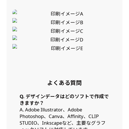
Aバナー(60x180)
自由入力(180x60以内)
Aバナーは三角の形状を利用することでA面B面2
お好みのサイズで縦幕・横幕の作成が可能です。
種のデザインを楽しむことができます。前からも
長辺が180cm以内、短辺が60cm以内であれば自
後ろからもアピールができる両面対応のバナーで
由なサイズを指定下さい！
す。
あんな場所こんな場所お好みのサイズでお好みの
A面B面のデザイン変化を楽しんでお客様にアピ
幕の製作をお楽しみください
ールするもよし、両面同じデザインでアピールす
（※cm単位での指定でおねがいいたします。）
よくある質問
るもよしです！
防炎加工（納期+1営業日）［ +540円 ］
Q. デザインデータはどのソフトで作成で
のぼり旗の防炎加工は、消防法で定められてい
きますか？
A. Adobe Illustrator、Adobe
る場所でのぼり旗を使用する際に推奨されてい
Photoshop、Canva、Affinity、CLIP
ます。防炎加工によってのぼり旗が炎に触れても
レギュラーのれん
STUDIO、Inkscapeなど、主要なグラフ
(180x50)
燃えにくくなります。（燃えるというより溶け