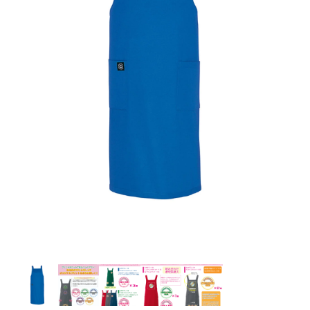
お客様自身でオリジナルのサイズで製作する
立ちます。
立ちます。
デザインをするとどの方向でデザインをする
名入れについて
場合につきましてはご希望の仕上がりサイズ
のぼり旗製作で一番良く使用される生地で
カーブ形状の特殊なのぼり旗にも適合する加
カーブ形状の特殊なのぼり旗にも適合する加
に対して四辺（すべての辺をプラス10ｍｍ）
と良いかひらめくかもしれません。デザイン
す。生地の厚みが薄く、裏側にインクが浸透
当社の既製のぼり旗に対してお客様の任意の
工方法となります。
工方法となります。
側辺補強縫製
3本（4分割）
したサイズで製作ください。（重要な情報な
の方向性につきましてはお客様の好みもあり
しやすい生地です。
テキストや企業情報・お店情報などを埋め込
［ +38円 ］
［ +99円 ］
どについては仕上がりサイズから四辺内側に
ますので、見られる方（お客様）ができる限
20ｍｍ程度内側の範囲内でデザイン校正して
むことができます。ご購入時にご希望の店舗
ハトメ加工
ハトメ加工
り反転したデザインをみるよりも正像でみら
ください）
名などをご記載ください。専任のデザイナー
ハトメ（鳩目）とは、革や布などに開けた穴
ハトメ（鳩目）とは、革や布などに開けた穴
れるデザインを提供したいかと思いますので
4本（5分割）
がバッチリデザインします。書体などのご指
を補強するために取り付けるリングです。壁
を補強するために取り付けるリングです。壁
その辺を参考にするとよいかもしれません。
［ +132円 ］
当社の既製デザインを利用してのぼり旗を
定がなければ、のぼりのイメージに最適のフ
L字補強縫製
側にロープなどで固定して、突風で倒れること
側にロープなどで固定して、突風で倒れること
製作したい場合
［ +38円 ］
ォントを使用します。基本的にのぼりの下部
も風向きによってずっと裏向きになってしまう
も風向きによってずっと裏向きになってしまう
のぼり旗の改造プランとなりますので改造の
にショップ名、社名、電話番号が入ります。
チチのついてない長辺・
いこともありません。
いこともありません。
【注意点】
程度によってデザイン加工費用が発生いたし
データをお送りいただけましたらロゴの印刷
短辺を補強縫製します
スリット（切り込み）は均等割りを意識して
ます。
も出来ます。
レギュラー(60x180)
レギュラー(180x60)
カットラインを入れます。
トロピカル（納期+1営業日）
詳細は
ください。
お問い合わせ
お客様が納得するまで何度でもデザインの修
三辺補強
デザインや絵柄をスリット加工時にカットす
［ +299円 ］
［ +48円 ］
正をしますので、初めての方でもお気軽にご
よく見かける一般的なのぼり旗のサイズです。
よく見かける一般的なのぼり旗のサイズです。
る場合があります。
ほとんどのポールや注水台に使用できます。
ほとんどのポールや注水台に使用できます。
ワンランク厚手のトロピカル（生地の厚みが
相談ください。
リピート
チチのついてない長辺・
上チチ
上下チチ
左右チチ