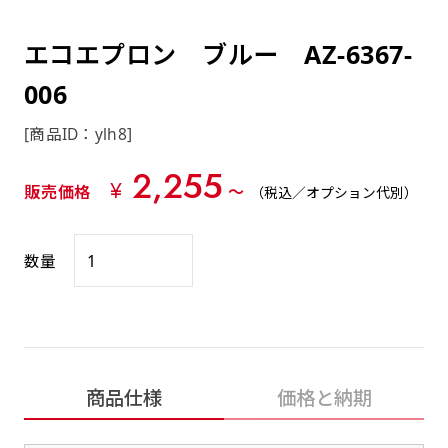
約0.2ｍｍ）。生地が重くなる分、耐久性が上
上下短辺を補強縫製しま
上左チチ
上右チチ
上チチ
（上のみ）
（上と下）
（左右）
あまりに大きな変更が何度もある場合はお断り
例
ショッピングカートページの備考欄に「以前
（上と左）
（上と右）
（上のみ）
がります。
す
する場合があります。
つくった、◯◯のぼり」の様に曖昧でも構い
エコエプロン ブルー AZ-6367-
ポンジをやや厚くした生地です。ポンジと比
四辺補強
印刷工程に入った場合はいかなる場合もキャン
ません。
べると約2倍の厚みがあります。タペストリー
006
［ +58円 ］
セル不可となります。
やバナーなどの製作によく利用します。
上左右チチ
上下左右
のぼり旗の四辺すべてを
ショート(60x150)
ショート(150x60)
[商品ID：ylh8]
チチ無し
上下チチ
左右チチ
上左右チチ
リピート（要画像確認）［ +298円 ］
（上と左右）
（四辺にチチ）
補強縫製します
（上と下）
（左右）
（上と左右）
2,255
幅は標準サイズですが高さが30cm 低いです。
幅は標準サイズですが高さが30cm 低いです。
弊社よりJPG画像をお送りします。ご確認のお
¥
販売価格
〜
（税込／オプション代別）
近距離の歩行者や、特に女性の目線を意識したい
近距離の歩行者や、特に女性の目線を意識したい
返事を頂いたあとに製作開始いたします。
2本（3分割）の場合だと
場合はこちらがお勧めです。
場合はこちらがお勧めです。
文字の上からカットされます
数量
ハトメ四隅
ハトメ上2つ
ハトメ上3つ
上下左右
入稿（AI／PSD）
（+1営業日）
（+1営業日）
（+1営業日）
チチ無し
ハトメ四隅
（四辺にチチ）
購入時の案内に沿って入稿してください。［
対応ファイル：AI／PSDファイル ］
スリム(45x180)
スリム(180x45)
ハトメ上4つ
ハトメ上下4つ
上棒袋縫い
商品仕様
価格と納期
左棒袋縫い
上左チチと
上右チチと
入稿（AI／PSD）（要画像確認）［ +298円
（+1営業日）
（+1営業日）
（上のみ）
ハトメ右下
ハトメ左下
（上と左）
名入れ［+999円］
］
飾る場所に対して、標準サイズでは大きすぎると
飾る場所に対して、標準サイズでは大きすぎると