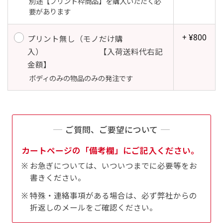
別途【プリント枠商品】を購入いただく必
返事を頂いたあとに製作開始いたします。
弊社よりJPG画像をお送りします。ご確認のお
要があります
返事を頂いたあとに製作開始いたします。
デザインアレンジ［ +2,498円 ］
+ ¥800
プリント無し（モノだけ購
ハーフ(30x90)
ハーフ(90x30)
入） 【入荷送料代右記
デザインの色や文字等が変更いただけます。
金額】
店内用です。お客さんの歩行や陳列した商品の邪
店内用です。お客さんの歩行や陳列した商品の邪
ボディのみの物品のみの発注です
魔になりにくいのがポイントです。ハーフ用のポ
魔になりにくいのがポイントです。ハーフ用のポ
ールが必要です。
ールが必要です。
ご質問、ご要望について
カートページの「備考欄」にご記入ください。
お急ぎについては、いついつまでに必要等をお
書きください。
ミニ(10x30)
ミニ(30x10)
特殊・連絡事項がある場合は、必ず弊社からの
台座タイプ・吸盤タイプ・クリップタイプがござ
台座タイプ・吸盤タイプ・クリップタイプがござ
折返しのメールをご確認ください。
います。レジカウンターや商品棚にぴったりで
います。レジカウンターや商品棚にぴったりで