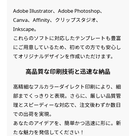
Adobe Illustrator、Adobe Photoshop、
吊り下げ旗(30x42)
吊り下げ旗(42x30)
Canva、Affinity、クリップスタジオ、
掛け軸のように吊り下げ式にします。上部に棒袋
掛け軸のように吊り下げ式にします。上部に棒袋
Inkscape。
作成しパイプを入れてその間に紐を通します。壁
作成しパイプを入れてその間に紐を通します。壁
これらのソフトに対応したテンプレートも豊富
際の装飾などにとてもお役立ち！
際の装飾などにとてもお役立ち！
にご用意しているため、初めての方でも安心し
てオリジナルデザインを作成いただけます。
高品質な印刷技術と迅速な納品
高精細なフルカラーダイレクト印刷により、細
布A1ポスター(60x84)
布A1ポスター(84x60)
部までくっきりと表現。さらに、厳しい品質管
理とスピーディーな対応で、注文後わずか数日
のぼりだけでなく、ポスターも作れます。
のぼりだけでなく、ポスターも作れます。
での出荷を実現。
のぼり旗と同じデザインで飾れば宣伝効果UP!
のぼり旗と同じデザインで飾れば宣伝効果UP!
あなたのアイデアを、簡単かつ迅速に形に。新
たな魅力を発信してください！