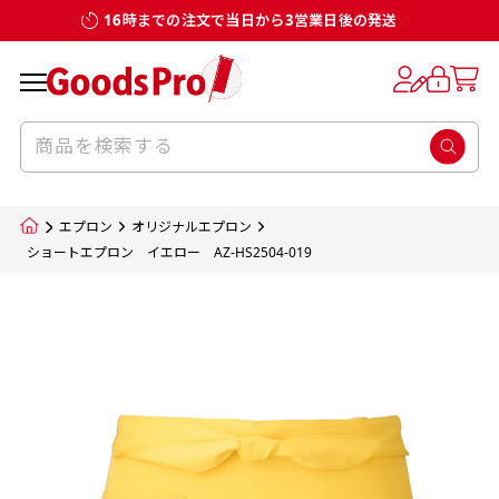
16時までの注文で当日から3営業日後の発送
お客様からのデータ入稿でのぼり旗を製作
既製デザイン
デザイン方向
チチについて
のぼり旗のチチについて
補強縫製って何？
スリット（切り込み）加工とは？
生地の種類
サイズ一覧
サイズ一覧
する場合
デザイン変更なしでのご注文となります。
のぼり旗のデザインをする際に、考えると良
既製品のサイズについては以下のサイズ表の通
既製品のサイズについては以下のサイズ表の通
一般的にはチチの位置はのぼり旗に対して上
一般的にはチチの位置はのぼり旗に対して上
補強縫製とはヒートカッター（熱で焼き切る
スリット（切り込み）を入れることで横幕が
入稿いただくデータは基本的にイラストレー
既製デザインとは当社グッズプロがオリジナ
いのがデザイン方向です。
り様々なサイズに対応しております。
り様々なサイズに対応しております。
辺３か所左辺５か所になります。のぼり旗を
辺３か所左辺５か所になります。のぼり旗を
カッター）を使用して、のぼり旗自体の強度
分割されているようにみせます。
ター形式のデータまたはフォトショップ形式
ルで製品デザインをしたデザインそのものを
のぼり旗のデザインとしては基本的に左側と
お客様オリジナルサイズで製作をしたい場合
お客様オリジナルサイズで製作をしたい場合
ポールに通す際には上辺２か所に対してチチ
ポールに通す際には上辺２か所に対してチチ
をあげるために折り返し縫いをすることで風
疑似的にのれんのように見せるための加工手
エプロン
オリジナルエプロン
のデータとさせていただいております。
指します。当グッズプロで販売として取り扱っ
上側にポールを通すミミ（業界用語でチチと
につきましてはお気軽にご相談ください。
につきましてはお気軽にご相談ください。
が左右どちらでものぼり旗自体をポールにく
が左右どちらでものぼり旗自体をポールにく
の影響を受けやすい四辺の強度を増す加工で
法です。
ショートエプロン イエロー AZ-HS2504-019
jpgデータ等の画像データを貼り付ける際には
ているあらゆるのぼり旗のデザインがそれに
呼びます）が縫いつけてあるのが一般的です。
くりつけることは可能です。
くりつけることは可能です。
す。
ただし、布の性質上、必ず印刷サイズのズレな
ただし、布の性質上、必ず印刷サイズのズレな
注意が必要です。画像解像度を考慮して作成
該当いたします。既製のデザインを応用して自
ただ、お客様の飾り付けたい場所の風向きを
各辺のおおむね3～5ｍｍ程度を折り返し、縫
どは発生します（熱処理する際に生地が伸び縮
どは発生します（熱処理する際に生地が伸び縮
いただく必要があります。（概ね原寸サイズ
1本（2分割）
みする都合や・最終的なカットをする際の都合
みする都合や・最終的なカットをする際の都合
で解像度200dp以上必要です）当社の取り扱
分だけののぼり旗をつくりたい！などのデザ
少し考えると
い糸を走らせて補強します。加工をすることで
棒袋縫い加工
棒袋縫い加工
内容
個数
単価
金額
［ +33円 ］
など）のでサイズの指定につきましてはｍｍ単
など）のでサイズの指定につきましてはｍｍ単
いの規格サイズにつきましてはデザインテン
イン改造や既製デザインに自分たちの団体の
もしかしたら左側と上についているよりも右
のぼり旗の１辺～４辺は折り返し加工されま
ポンジ（一般）
生地のふちを大きく棒袋状に縫いこみポール
生地のふちを大きく棒袋状に縫いこみポール
位は不可となります。最終的なサイズも多少の
位は不可となります。最終的なサイズも多少の
プレートの用意がありますので、ご購入後マ
¥0
名前入れや会社のロゴなどを挿入するなどの
側と上についていた方が良いと思うかもしれ
すのでその部分のホツレや裂けてしまうこと
合計金額
（税込）
ズレ5ｍｍ程度は起きる可能性があります。
ズレ5ｍｍ程度は起きる可能性があります。
一般的なのぼり旗の生地はポンジといわれる
イページの「購入履歴」よりダウンロードし
を通す筒をつくります。ポール自体を包み込
を通す筒をつくります。ポール自体を包み込
相談もお請けしております。
ません。
を防止する効果があります。
てご利用くださいませ。
2本（3分割）
厚みが約0.14ｍｍのとても薄い生地を使用し
むため、耐久性があがり、デザインがより目
むため、耐久性があがり、デザインがより目
カートに入れる
風向きを考えながらチチの向きを決めてから
［ +66円 ］
ます。
棒袋縫いの場合、補強が無償で付いてきます。