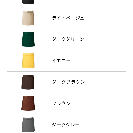
返事を頂いたあとに製作開始いたします。
弊社よりJPG画像をお送りします。ご確認のお
返事を頂いたあとに製作開始いたします。
ライトベージュ
デザインアレンジ［ +2,498円 ］
ハーフ(30x90)
ハーフ(90x30)
デザインの色や文字等が変更いただけます。
ダークグリーン
店内用です。お客さんの歩行や陳列した商品の邪
店内用です。お客さんの歩行や陳列した商品の邪
魔になりにくいのがポイントです。ハーフ用のポ
魔になりにくいのがポイントです。ハーフ用のポ
イエロー
ールが必要です。
ールが必要です。
ダークブラウン
ブラウン
ミニ(10x30)
ミニ(30x10)
台座タイプ・吸盤タイプ・クリップタイプがござ
台座タイプ・吸盤タイプ・クリップタイプがござ
ダークグレー
います。レジカウンターや商品棚にぴったりで
います。レジカウンターや商品棚にぴったりで