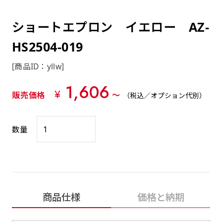
約0.2ｍｍ）。生地が重くなる分、耐久性が上
上下短辺を補強縫製しま
上左チチ
上右チチ
上チチ
（上のみ）
（上と下）
（左右）
あまりに大きな変更が何度もある場合はお断り
例
ショッピングカートページの備考欄に「以前
（上と左）
（上と右）
（上のみ）
がります。
す
する場合があります。
つくった、◯◯のぼり」の様に曖昧でも構い
ショートエプロン イエロー AZ-
ポンジをやや厚くした生地です。ポンジと比
四辺補強
印刷工程に入った場合はいかなる場合もキャン
ません。
べると約2倍の厚みがあります。タペストリー
HS2504-019
［ +58円 ］
セル不可となります。
やバナーなどの製作によく利用します。
上左右チチ
上下左右
のぼり旗の四辺すべてを
ショート(60x150)
ショート(150x60)
[商品ID：yllw]
チチ無し
上下チチ
左右チチ
上左右チチ
リピート（要画像確認）［ +298円 ］
（上と左右）
（四辺にチチ）
補強縫製します
（上と下）
（左右）
（上と左右）
1,606
幅は標準サイズですが高さが30cm 低いです。
幅は標準サイズですが高さが30cm 低いです。
弊社よりJPG画像をお送りします。ご確認のお
¥
販売価格
〜
（税込／オプション代別）
近距離の歩行者や、特に女性の目線を意識したい
近距離の歩行者や、特に女性の目線を意識したい
返事を頂いたあとに製作開始いたします。
2本（3分割）の場合だと
場合はこちらがお勧めです。
場合はこちらがお勧めです。
文字の上からカットされます
数量
ハトメ四隅
ハトメ上2つ
ハトメ上3つ
上下左右
入稿（AI／PSD）
（+1営業日）
（+1営業日）
（+1営業日）
チチ無し
ハトメ四隅
（四辺にチチ）
購入時の案内に沿って入稿してください。［
対応ファイル：AI／PSDファイル ］
スリム(45x180)
スリム(180x45)
ハトメ上4つ
ハトメ上下4つ
上棒袋縫い
商品仕様
価格と納期
左棒袋縫い
上左チチと
上右チチと
入稿（AI／PSD）（要画像確認）［ +298円
（+1営業日）
（+1営業日）
（上のみ）
ハトメ右下
ハトメ左下
（上と左）
名入れ［+999円］
］
飾る場所に対して、標準サイズでは大きすぎると
飾る場所に対して、標準サイズでは大きすぎると