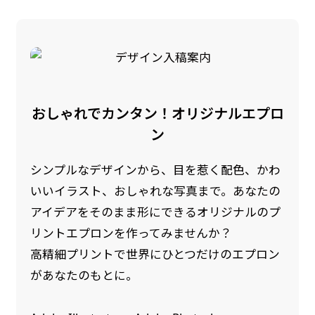
Aバナー(60x180)
自由入力(180x60以内)
Aバナーは三角の形状を利用することでA面B面2
お好みのサイズで縦幕・横幕の作成が可能です。
おしゃれでカンタン！オリジナルエプロ
種のデザインを楽しむことができます。前からも
長辺が180cm以内、短辺が60cm以内であれば自
ン
後ろからもアピールができる両面対応のバナーで
由なサイズを指定下さい！
す。
あんな場所こんな場所お好みのサイズでお好みの
シンプルなデザインから、目を惹く配色、かわ
A面B面のデザイン変化を楽しんでお客様にアピ
幕の製作をお楽しみください
いいイラスト、おしゃれな写真まで。あなたの
ールするもよし、両面同じデザインでアピールす
（※cm単位での指定でおねがいいたします。）
アイデアをそのまま形にできるオリジナルのプ
るもよしです！
リントエプロンを作ってみませんか？
高精細プリントで世界にひとつだけのエプロン
があなたのもとに。
レギュラーのれん
(180x50)