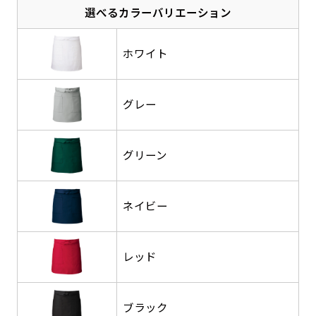
選べるカラーバリエーション
感じる場合や、立てる本数を増やしたい場合はこ
感じる場合や、立てる本数を増やしたい場合はこ
1本（2分割）の場合だと
文字のみの名入れが可能です。
弊社よりJPG画像をお送りします。ご確認のお
ちらです。
ちらです。
文字の間にスリットが入ります
返事を頂いたあとに製作開始いたします。
ホワイト
幅が15cm 狭くなっておりスリムな印象を受けま
幅が15cm 狭くなっておりスリムな印象を受けま
上下棒袋縫い
その他
名入れ（要画像確認）［+1,298円］
右棒袋縫い
上棒袋縫い
上下棒袋縫い
（上のみ）
す。
す。
（上と右）
（上のみ）
（上と下）
デザイン依頼［ +3,998円 ］
弊社よりJPG画像をお送りします。ご確認のお
※備考欄に要望をお書きください
グレー
返事を頂いたあとに製作開始いたします。
ご購入時の案内にそって、デザイン画のファ
イルまたは、文章でお知らせください。
グリーン
ロゴ有り名入れ［ +1,498円］
Aバナー用チチ
タペストリー
その他
加工
（上2下2）
文字だけのぼり［ +1,298円 ］
コンパクト(45x150)
コンパクト(150x45)
ご購入時の案内にそって、デザイン画のファ
※パイプ紐付き
※備考欄に要望をお書きください
ネイビー
イルまたは、文章でお知らせください。
ご購入時の案内に沿って、文字をご指定くだ
あまり一般的でないサイズですが最近、注文が増
あまり一般的でないサイズですが最近、注文が増
さい。
えてきました。
えてきました。
ロゴ有り名入れ（要画像確認）［ +1,798
レッド
コンビニさんなどで多いです。 お店の外観の邪魔
コンビニさんなどで多いです。 お店の外観の邪魔
円］
になりづらく、狭い範囲で沢山飾れます。
になりづらく、狭い範囲で沢山飾れます。
文字だけのぼり（要画像確認）［ +1,598円
］
弊社よりJPG画像をお送りします。ご確認のお
ブラック