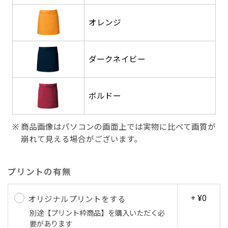
す。かわいいい＆おしゃれなのぼりです。台はセ
す。かわいいい＆おしゃれなのぼりです。台はセ
オレンジ
ットでついてます。
ットでついてます。
ダークネイビー
ボルドー
ジャンボ(90x270)
ジャンボ(270x90)
商品画像はパソコンの画面上では実物に比べて画質が
遠くからでも視認しやすいジャンボサイズです。
遠くからでも視認しやすいジャンボサイズです。
崩れて見える場合がございます。
駐車場などのスペースに余裕がある場所で大々的
駐車場などのスペースに余裕がある場所で大々的
に宣伝できます。
に宣伝できます。
4mまたは5mのポールが必要です。
4mまたは5mのポールが必要です。
プリントの有無
+ ¥0
オリジナルプリントをする
別途【プリント枠商品】を購入いただく必
要があります