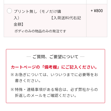
+ ¥800
吊り下げ旗(30x42)
吊り下げ旗(42x30)
プリント無し（モノだけ購
入） 【入荷送料代右記
掛け軸のように吊り下げ式にします。上部に棒袋
掛け軸のように吊り下げ式にします。上部に棒袋
金額】
作成しパイプを入れてその間に紐を通します。壁
作成しパイプを入れてその間に紐を通します。壁
ボディのみの物品のみの発注です
際の装飾などにとてもお役立ち！
際の装飾などにとてもお役立ち！
ご質問、ご要望について
カートページの「備考欄」にご記入ください。
お急ぎについては、いついつまでに必要等をお
布A1ポスター(60x84)
布A1ポスター(84x60)
書きください。
のぼりだけでなく、ポスターも作れます。
のぼりだけでなく、ポスターも作れます。
特殊・連絡事項がある場合は、必ず弊社からの
のぼり旗と同じデザインで飾れば宣伝効果UP!
のぼり旗と同じデザインで飾れば宣伝効果UP!
折返しのメールをご確認ください。