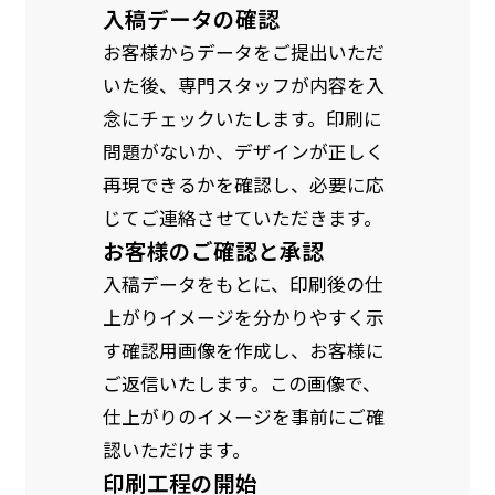
入稿データの確認
お客様からデータをご提出いただ
いた後、専門スタッフが内容を入
念にチェックいたします。印刷に
問題がないか、デザインが正しく
再現できるかを確認し、必要に応
じてご連絡させていただきます。
お客様のご確認と承認
入稿データをもとに、印刷後の仕
防炎加工（納期+1営業日）［ +540円 ］
上がりイメージを分かりやすく示
のぼり旗の防炎加工は、消防法で定められてい
す確認用画像を作成し、お客様に
る場所でのぼり旗を使用する際に推奨されてい
ご返信いたします。この画像で、
ます。防炎加工によってのぼり旗が炎に触れても
仕上がりのイメージを事前にご確
燃えにくくなります。（燃えるというより溶け
認いただけます。
るに近くなるイメージ）一般的な方法は、旗の
印刷工程の開始