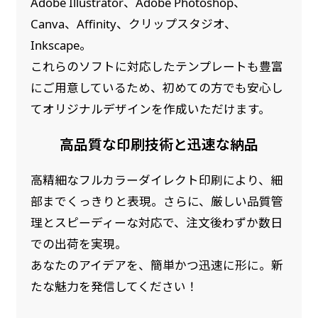
Adobe Illustrator、Adobe Photoshop、
自由入力(60x180以内)
Canva、Affinity、クリップスタジオ、
レギュラーのれんは横幕の上部にチチを5か所つ
Inkscape。
お好みのサイズで縦幕・横幕の作成が可能です。
けて疑似的にのれんのような幕をつくります。お
長辺が180cm以内、短辺が60cm以内であれば自
店の入口付近の装飾に是非！
これらのソフトに対応したテンプレートも豊富
由なサイズを指定下さい！
にご用意しているため、初めての方でも安心し
あんな場所こんな場所お好みのサイズでお好みの
てオリジナルデザインを作成いただけます。
幕の製作をお楽しみください
高品質な印刷技術と迅速な納品
（※cm単位での指定でおねがいいたします。）
レギュラースリムのれん
(180x30)
高精細なフルカラーダイレクト印刷により、細
部までくっきりと表現。さらに、厳しい品質管
レギュラーのれんスリムは横幕の上部にチチを5
理とスピーディーな対応で、注文後わずか数日
か所つけて疑似的にのれんのような幕をつくりま
での出荷を実現。
す。
あなたのアイデアを、簡単かつ迅速に形に。新
レギュラーのれんとの違いは縦のサイズが異なり
たな魅力を発信してください！
ます。（レギュラーのれん縦50cm／レギュラー
スリムのれん縦30cm）お店の入口付近の装飾に