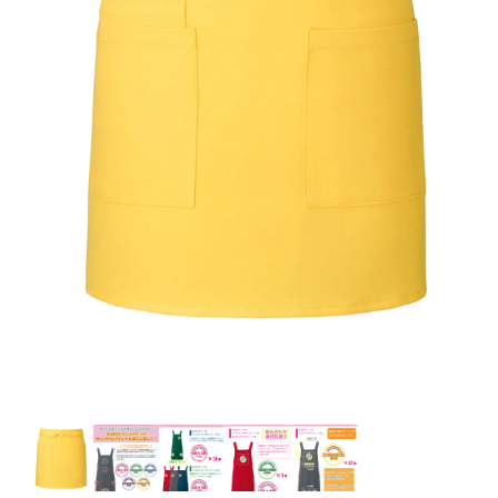
お客様自身でオリジナルのサイズで製作する
立ちます。
立ちます。
デザインをするとどの方向でデザインをする
名入れについて
場合につきましてはご希望の仕上がりサイズ
のぼり旗製作で一番良く使用される生地で
カーブ形状の特殊なのぼり旗にも適合する加
カーブ形状の特殊なのぼり旗にも適合する加
に対して四辺（すべての辺をプラス10ｍｍ）
と良いかひらめくかもしれません。デザイン
す。生地の厚みが薄く、裏側にインクが浸透
当社の既製のぼり旗に対してお客様の任意の
工方法となります。
工方法となります。
側辺補強縫製
3本（4分割）
したサイズで製作ください。（重要な情報な
の方向性につきましてはお客様の好みもあり
しやすい生地です。
テキストや企業情報・お店情報などを埋め込
［ +38円 ］
［ +99円 ］
どについては仕上がりサイズから四辺内側に
ますので、見られる方（お客様）ができる限
20ｍｍ程度内側の範囲内でデザイン校正して
むことができます。ご購入時にご希望の店舗
ハトメ加工
ハトメ加工
り反転したデザインをみるよりも正像でみら
ください）
名などをご記載ください。専任のデザイナー
ハトメ（鳩目）とは、革や布などに開けた穴
ハトメ（鳩目）とは、革や布などに開けた穴
れるデザインを提供したいかと思いますので
4本（5分割）
がバッチリデザインします。書体などのご指
を補強するために取り付けるリングです。壁
を補強するために取り付けるリングです。壁
その辺を参考にするとよいかもしれません。
［ +132円 ］
当社の既製デザインを利用してのぼり旗を
定がなければ、のぼりのイメージに最適のフ
L字補強縫製
側にロープなどで固定して、突風で倒れること
側にロープなどで固定して、突風で倒れること
製作したい場合
［ +38円 ］
ォントを使用します。基本的にのぼりの下部
も風向きによってずっと裏向きになってしまう
も風向きによってずっと裏向きになってしまう
のぼり旗の改造プランとなりますので改造の
にショップ名、社名、電話番号が入ります。
チチのついてない長辺・
いこともありません。
いこともありません。
【注意点】
程度によってデザイン加工費用が発生いたし
データをお送りいただけましたらロゴの印刷
短辺を補強縫製します
スリット（切り込み）は均等割りを意識して
ます。
も出来ます。
レギュラー(60x180)
レギュラー(180x60)
カットラインを入れます。
トロピカル（納期+1営業日）
詳細は
ください。
お問い合わせ
お客様が納得するまで何度でもデザインの修
三辺補強
デザインや絵柄をスリット加工時にカットす
［ +299円 ］
［ +48円 ］
正をしますので、初めての方でもお気軽にご
よく見かける一般的なのぼり旗のサイズです。
よく見かける一般的なのぼり旗のサイズです。
る場合があります。
ほとんどのポールや注水台に使用できます。
ほとんどのポールや注水台に使用できます。
ワンランク厚手のトロピカル（生地の厚みが
相談ください。
リピート
チチのついてない長辺・
上チチ
上下チチ
左右チチ