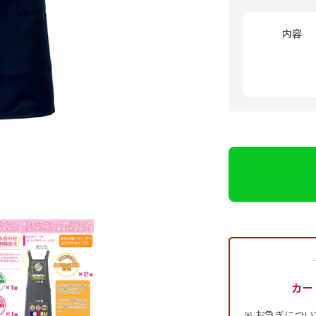
内容
カー
お急ぎについ