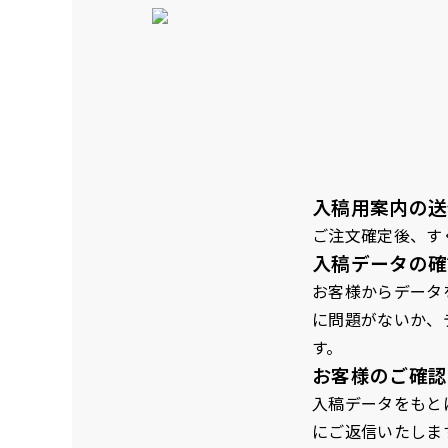
弊社よりJPG画像をお送りし
文字だけのぼり（要
ハーフ(90x30)
ハーフ(30x90)
弊社よりJPG画像
デザインアレンジ［ +2,49
店内用です。お客さんの歩行
店内用です。お客さんの歩行
デザインの色や文字等が変更い
や陳列した商品の邪魔になり
や陳列した商品の邪魔になり
にくいのがポイントです。ハ
にくいのがポイントです。ハ
ーフ用のポールが必要です。
ーフ用のポールが必要です。
入稿用案内の送
ご注文確定後、す
入稿データの確
お客様からデータ
に問題がないか、
す。
お客様のご確認
布A1ポスター(84x60)
入稿データをもと
布A1ポスター(60x84)
にご返信いたしま