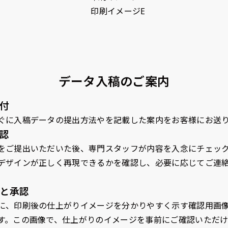
ます。ご確認のお返事を頂いたあとに製作開始いたします。
画像確認）［ +1,598円 ］
ミニ(30x10)
ジャンボ(270x90)
吊
ミニ(10x30)
ジャンボ(90x270)
吊
をお送りします。ご確認のお返事を頂いたあとに製作開始いたしま
8円 ］
遠くからでも視認しやすいジ
台座タイプ・吸盤タイプ・ク
台座タイプ・吸盤タイプ・ク
掛け軸
遠くからでも視認しやすいジ
掛け軸
ただけます。
ャンボサイズです。
リップタイプがございます。
リップタイプがございます。
します
ャンボサイズです。
します
駐車場などのスペースに余裕
レジカウンターや商品棚にぴ
レジカウンターや商品棚にぴ
イプを
駐車場などのスペースに余裕
イプを
データ入稿のご案内
がある場所で大々的に宣伝で
ったりです。かわいいい＆お
ったりです。かわいいい＆お
します
がある場所で大々的に宣伝で
します
きます。
しゃれなのぼりです。台はセ
しゃれなのぼりです。台はセ
てもお
付
きます。
てもお
4mまたは5mのポールが必要
ットでついてます。
ットでついてます。
4mまたは5mのポールが必要
ぐに入稿データの提出方法やを記載した案内をお客様にお送
です。
です。
認
をご提出いただいた後、専門スタッフが内容を入念にチェッ
デザインが正しく再現できるかを確認し、必要に応じてご連
と承認
自由入力(180x60以内)
レギュラーのれん
レギ
に、印刷後の仕上がりイメージを分かりやすく示す確認用画
(180x50)
Aバナー(60x180)
自由入力(60x180以内)
す。この画像で、仕上がりのイメージを事前にご確認いただけ