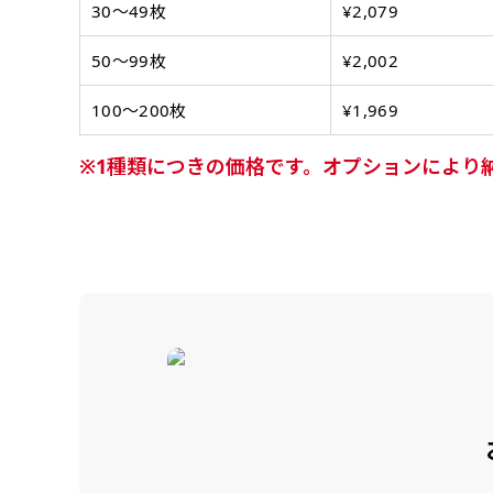
ズから四辺内側に
ポ
30〜49枚
¥2,079
【注意点
当社の既製のぼり旗に対してお
お急ぎ［ +330
50〜99枚
¥2,002
とができます。ご購入時にご希
一般的なのぼり旗
上チチ
上下チチ
当社の既製デザ
お急ぎは翌営業日
リデザインします。書体などの
上左チチ
上右チチ
（上のみ）
（上と下
みが約0.14ｍｍ
100〜200枚
¥1,969
（上と左）
（上と右
場合もあります。
します。基本的にのぼりの下部
のぼり旗の改造プラ
す。
例
だけましたらロゴの印刷も出来
詳細は
お問い合わせ
1種類につきの価格です。オプションにより
のぼり旗製作で一
側辺補強縫製
お客様が納得するまで何度でも
生地の厚みが薄く
［ +38円 ］
ください。
い生地です。
リピート
ハトメ四隅
ハトメ上2
チ
あまりに大きな変更が何度もあ
上下左右
チチ無し
（+1営業日）
（+1営業日
（四辺にチチ）
辺
印刷工程に入った場合はいかな
ショッピングカート
リピート（要画像確
上下棒袋縫い
その他
弊社よりJPG画像
右棒袋縫い
上棒袋縫
（上のみ）
（上と右）
（上のみ
※備考欄に要