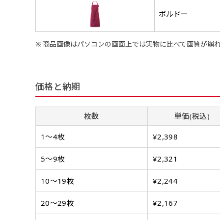
ボルドー
商品画像はパソコンの画面上では実物に比べて画質が崩
価格と納期
チチについて
のぼり旗のチチについて
補強縫製って何？
既製デザイン
デザイン方向
お客様からのデ
スリッ
枚数
単価(税込)
一般的にはチチの位置はのぼり
一般的にはチチの位置はのぼり
補強縫製とはヒートカッター（
既製品のサイズについては以下
既製品のサイズについては以下
デザイン変更なしでのご注文と
のぼり旗のデザインをする際に
入稿いただくデー
して上辺３か所左辺５か所にな
して上辺３か所左辺５か所にな
ることで風の影響を受けやすい
お客様オリジナルサイズで製作
お客様オリジナルサイズで製作
1〜4枚
¥2,398
せていただいてお
既製デザインとは当社グッズプ
のぼり旗のデザインとしては基
す。のぼり旗をポールに通す際
す。のぼり旗をポールに通す際
各辺のおおむね3～5ｍｍ程度
ただし、布の性質上、必ず印刷
ただし、布の性質上、必ず印刷
して取り扱っているあらゆるの
一般的です。ただ、お客様の飾
jpgデータ等の
防炎加工（納期+
辺２か所に対してチチが左右ど
辺２か所に対してチチが左右ど
し加工されますのでその部分の
5〜9枚
¥2,321
都合など）のでサイズの指定に
都合など）のでサイズの指定に
があります。（概
をつくりたい！などのデザイン
もしかしたら左側と上について
ます。
ます。
ものぼり旗自体をポールにくく
ものぼり旗自体をポールにくく
棒袋縫いの場合、補強が無償で
てはデザインテン
のぼり旗の防炎加
お請けしております。
風向きを考えながらチチの向き
10〜19枚
¥2,244
ることは可能です。
ることは可能です。
ドしてご利用くだ
防炎加工によって
ん。デザインの方向性につきま
1本（2分割）
お客様自身でオリ
るイメージ）一般
20〜29枚
¥2,167
をみるよりも正像でみられるデ
［ +33円 ］
（すべての辺をプ
名入れについて