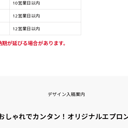
20ｍｍ程度内側の範囲内でデザイン校正してください）
ンジ（一般）
トロピカル（納期+1営
10営業日以内
】
スリット（切り込み）は均等割りを意識してカットラインを入れ
客様の任意のテキストや企業情報・お店情報などを埋め込むこ
［ +299円 ］
円 ］
デザインや絵柄をスリット加工時にカットする場合があります。
12営業日以内
望の店舗名などをご記載ください。専任のデザイナーがバッチ
の生地はポンジといわれる厚
ワンランク厚手のトロピカル（
左右チチ
上左右チチ
上下左右
チ
インを利用してのぼり旗を製作したい場合
発送（基本12時締め切り)枚数によって対応できない場合、ギリ
ご指定がなければ、のぼりのイメージに最適のフォントを使用
上チチ
上下チチ
左右チチ
上
）
（左右）
（上と左右）
（四辺にチチ）
のとても薄い生地を使用しま
0.2ｍｍ）。生地が重くなる分、
12営業日以内
）
（上のみ）
（上と下）
（左右）
（上
防炎加工、トロピカル生地は対応不可です。
にショップ名、社名、電話番号が入ります。データをお送りいた
ンとなりますので改造の程度によってデザイン加工費用が発生い
ります。
ます。
ください。
納期が延びる場合があります。
番良く使用される生地です。
ポンジをやや厚くした生地です。
L字補強縫製
三辺補強
デザインの修正をしますので、初めての方でもお気軽にご相談
、裏側にインクが浸透しやす
ると約2倍の厚みがあります。タ
［ +38円 ］
［ +48円 ］
［ 
バナーなどの製作によく利用しま
2本（3分割）の場合だと
1本（2分割）の
つ
ハトメ上3つ
ハトメ上4つ
ハトメ上下4つ
上
チのついてない長辺・短
チチのついてない長辺・上
のぼり旗
る場合はお断りする場合があります。
上左チチと
上右チチと
ハトメ四隅
左
）
（+1営業日）
（+1営業日）
（+1営業日）
（
文字の上からカットされます
文字の間にスリット
ハトメ右下
ハトメ左下
（
を補強縫製します
下短辺を補強縫製します
強縫製し
る場合もキャンセル不可となります。
ページの備考欄に「以前つくった、◯◯のぼり」の様に曖昧でも
認）［ +298円 ］
をお送りします。ご確認のお返事を頂いたあとに製作開始いたしま
タペストリー
い
上下棒袋縫い
その他
Aバ
おしゃれでカンタン！オリジナルエプロ
）
（上と下）
加工
（上
望をお書きください
※パイプ紐付き
※備考欄に要望をお書きく