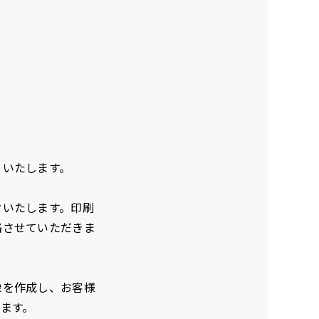
り下げ旗(42x30)
り下げ旗(30x42)
す。
のように吊り下げ式に
のように吊り下げ式に
。上部に棒袋作成しパ
。上部に棒袋作成しパ
入れてその間に紐を通
入れてその間に紐を通
。壁際の装飾などにと
。壁際の装飾などにと
役立ち！
役立ち！
りいたします。
クいたします。印刷
絡させていただきま
ュラースリムのれん
像を作成し、お客様
(180x30)
ます。