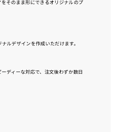
アをそのまま形にできるオリジナルのプ
ンパクト(150x45)
ンパクト(45x150)
ジナルデザインを作成いただけます。
す。
一般的でないサイズで
一般的でないサイズで
近、注文が増えてきま
近、注文が増えてきま
ピーディーな対応で、注文後わずか数日
ニさんなどで多いで
ニさんなどで多いで
お店の外観の邪魔になり
お店の外観の邪魔になり
、狭い範囲で沢山飾れ
、狭い範囲で沢山飾れ