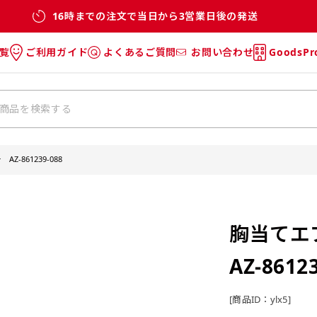
16時までの注文で当日から3営業日後の発送
覧
ご利用ガイド
よくあるご質問
お問い合わせ
GoodsP
のぼり
のぼりのご利用ガイド
のぼりのよくあるご質問
タオル
Tシャツのご利用ガイド
Tシャツのよくあるご質問
チ・巾着
垂幕
-861239-088
リー
バッグ
胸当てエ
AZ-8612
[商品ID：ylx5]