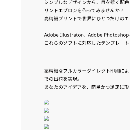
入稿（AI／PSD
シンプルなデザインから、目を惹く配色
リントエプロンを作ってみませんか？
購入時の案内に沿って
高精細プリントで世界にひとつだけのエ
名入れ［+999円］
文字のみの名入れが可能です。
レギュラー(180x60)
Adobe Illustrator、Adobe Photo
入稿（AI／PSD
レギュラー(60x180)
これらのソフトに対応したテンプレート
弊社よりJPG画像
よく見かける一般的なのぼり
よく見かける一般的なのぼり
名入れ（要画像確認）［+1,
旗のサイズです。
3
旗のサイズです。
3
弊社よりJPG画像をお送りし
ほとんどのポールや注水台に
ほとんどのポールや注水台に
デザイン依頼［ +3
高精細なフルカラーダイレクト印刷によ
使用できます。
使用できます。
での出荷を実現。
ご購入時の案内にそ
ロゴ有り名入れ［ +1,498
あなたのアイデアを、簡単かつ迅速に形
ご購入時の案内にそって、デザ
文字だけのぼり［ +
ご購入時の案内に沿
ロゴ有り名入れ（要画像確認）