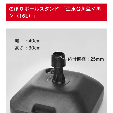
のぼりポールスタンド 「注水台角型＜黒
＞（16L）」