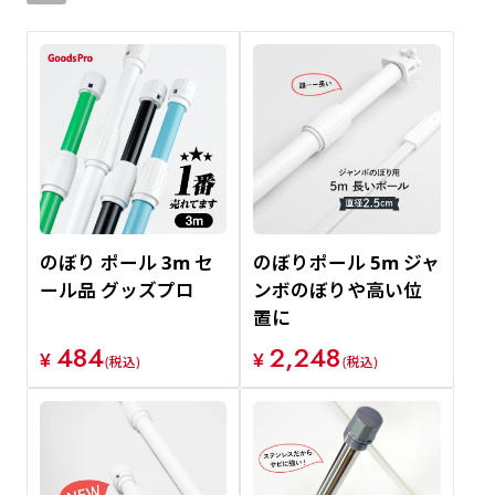
新着順
価格が安い順
価格が高い順
のぼり ポール 3m セ
のぼりポール 5m ジャ
ール品 グッズプロ
ンボのぼりや高い位
置に
484
2,248
¥
¥
(税込)
(税込)