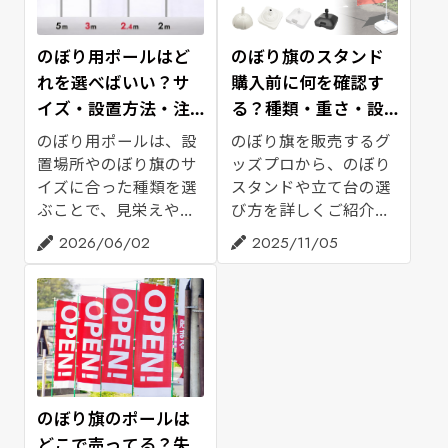
のぼり用ポールはど
のぼり旗のスタンド
れを選べばいい？サ
購入前に何を確認す
イズ・設置方法・注
る？種類・重さ・設
意点をご紹介
置場所の選び方
のぼり用ポールは、設
のぼり旗を販売するグ
置場所やのぼり旗のサ
ッズプロから、のぼり
イズに合った種類を選
スタンドや立て台の選
ぶことで、見栄えや安
び方を詳しくご紹介し
定感が大きく変わりま
ます。用途別おすすめ
2026/06/02
2025/11/05
す。この記事では、の
の商品も、安全な設置
ぼり旗専門店のグッズ
の仕方とともにまとめ
プロが、のぼり用ポー
てみました。「のぼり
ルのサイズ選び・設置
旗を固定するスタンド
方法・強風対策のポイ
を探している」方は、
ントをわかりやすくご
ぜひご参考ください。
紹介します。のぼり旗
と一緒にポールを準備
のぼり旗のポールは
したい方や、店舗・イ
どこで売ってる？失