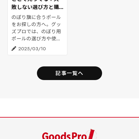
ベントで安心して設置
敗しない選び方と購
したい方は、ぜひご参
入の仕方をご紹介
のぼり旗に合うポール
考ください。
をお探しの方へ。グッ
ズプロでは、のぼり用
ポールの選び方や使用
時の注意点、設置場所
2025/03/10
に合わせた確認ポイン
トを解説。のぼり旗と
一緒に購入する際の参
記事一覧へ
考にご活用ください。