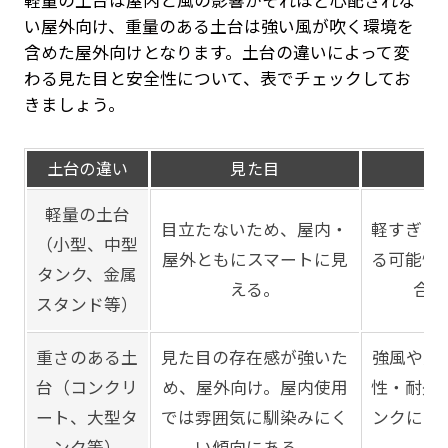
軽量の土台は屋内と風の影響がそれほど心配されな
い屋外向け、重量のある土台は強い風が吹く環境を
含めた屋外向けとなります。土台の違いによって変
わる見た目と安全性について、表でチェックしてお
きましょう。
土台の違い
見た目
軽量の土台
目立たないため、屋内・
軽すぎる
（小型、中型
屋外ともにスマートに見
る可能性
タンク、金属
える。
合っ
スタンド等）
重さのある土
見た目の存在感が強いた
強風や人
台（コンクリ
め、屋外向け。屋内使用
性・耐久
ート、大型タ
では雰囲気に馴染みにく
ンクにお
ンク等）
い傾向にある。