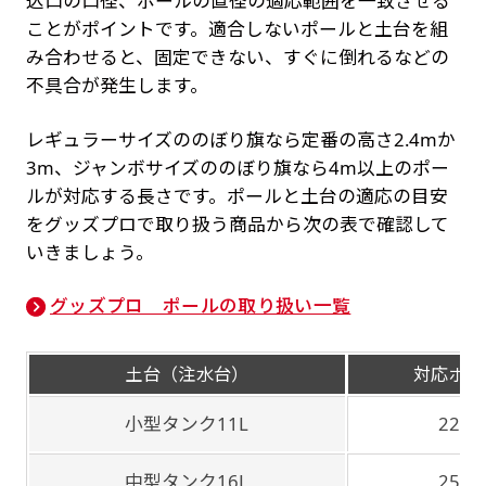
込口の口径、ポールの直径の適応範囲を一致させる
ことがポイントです。適合しないポールと土台を組
み合わせると、固定できない、すぐに倒れるなどの
不具合が発生します。
レギュラーサイズののぼり旗なら定番の高さ2.4mか
3m、ジャンボサイズののぼり旗なら4m以上のポー
ルが対応する長さです。ポールと土台の適応の目安
をグッズプロで取り扱う商品から次の表で確認して
いきましょう。
グッズプロ ポールの取り扱い一覧
土台（注水台）
対応ポー
小型タンク11L
22m
中型タンク16L
25m