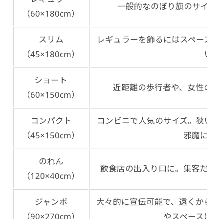
一般的なのぼり旗のサイズ
（60×180cm）
スリム
レギュラーを飾るにはスペース
（45×180cm）
い
ショート
近距離の歩行者や、女性の
（60×150cm）
コンパクト
コンビニで人気のサイズ。狭い
（45×150cm）
邪魔にも
のれん
飲食店の出入り口に。集客だけ
（120×40cm）
ジャンボ
大々的に宣伝可能で、遠くから
（90×270cm）
やスペースに