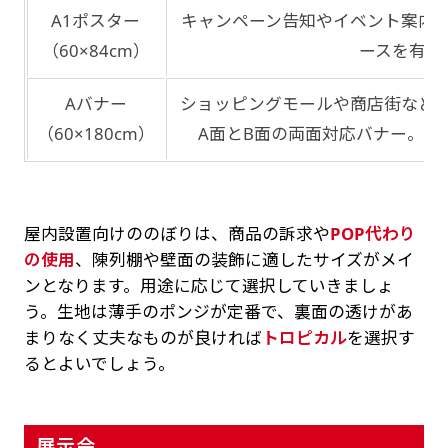
A1ポスター
キャンペーン告知やイベント案内
（60×84cm）
ースを有効
Aバナー
ショッピングモールや商店街など
（60×180cm）
A面とB面の両面対応バナー。2
屋内設置向けののぼりは、商品の訴求や
POP代わり
の使用
、陳列棚や壁面の装飾に適したサイズがメイ
ンとなります。用途に応じて選択していきましょ
う。生地は薄手のポンジが定番で、裏面の透けがあ
まりなく丈夫なものが良ければ
トロピカル
を選択す
るとよいでしょう。
展示会