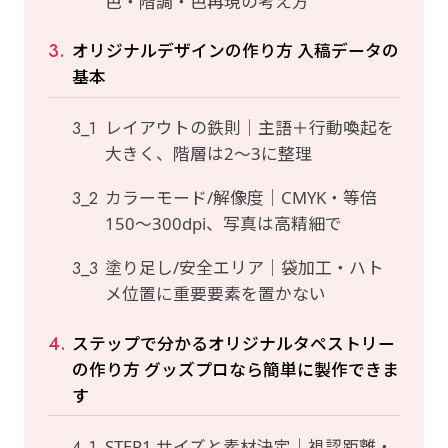
色・階調・色再現の考え方
オリジナルデザインの作り方 入稿データの
基本
レイアウトの鉄則｜主語＋行動喚起を
大きく、階層は2〜3に整理
カラーモード/解像度｜CMYK・等倍
150〜300dpi、写真は高精細で
塗り足し/安全エリア｜袋加工・ハト
メ位置に重要要素を置かない
ステップで分かるオリジナルタペストリー
の作り方 グッズプロなら簡単に製作できま
す
STEP1 サイズと素材決定｜視認距離・