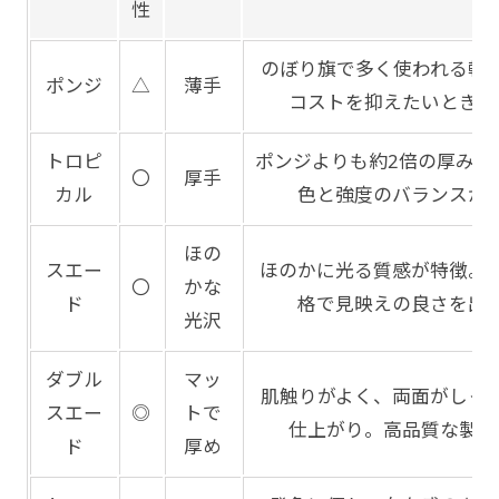
性
のぼり旗で多く使われる軽
ポンジ
△
薄手
コストを抑えたいときに
トロピ
ポンジよりも約2倍の厚みが
〇
厚手
カル
色と強度のバランスが
ほの
スエー
ほのかに光る質感が特徴。
〇
かな
ド
格で見映えの良さを出
光沢
ダブル
マッ
肌触りがよく、両面がしっ
スエー
◎
トで
仕上がり。高品質な製品
ド
厚め