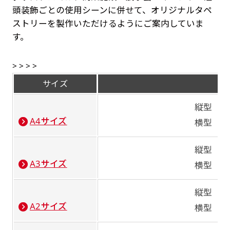
頭装飾ごとの使用シーンに併せて、オリジナルタペ
ストリーを製作いただけるようにご案内していま
す。
> > > >
サイズ
縦型（29
A4サイズ
横型（21
縦型（42
A3サイズ
横型（29
縦型（59
A2サイズ
横型（42