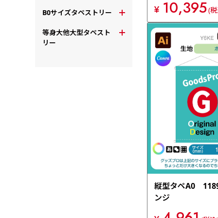
10,395
¥
(税
B0サイズタペストリー
等身大他大型タペスト
リー
縦型タペA0 1189
ンジ
4,961