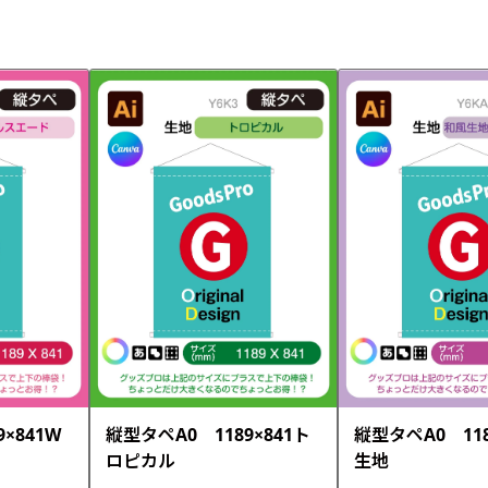
×841W
縦型タペA0 1189×841ト
縦型タペA0 118
ロピカル
生地