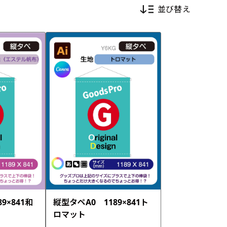
並び替え
新着順
価格が安い順
価格が高い順
9×841和
縦型タペA0 1189×841ト
ロマット