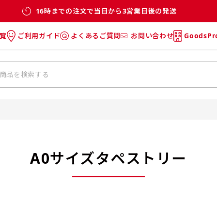
16時までの注文で当日から3営業日後の発送
覧
ご利用ガイド
よくあるご質問
お問い合わせ
GoodsP
のぼり
のぼりのご利用ガイド
のぼりのよくあるご質問
タオル
Tシャツのご利用ガイド
Tシャツのよくあるご質問
チ・巾着
垂幕
リー
バッグ
A0サイズタペストリー