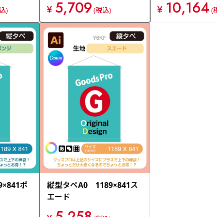
5,709
10,164
¥
¥
込)
(税込)
(
×841ポ
縦型タペA0 1189×841ス
エード
5,258