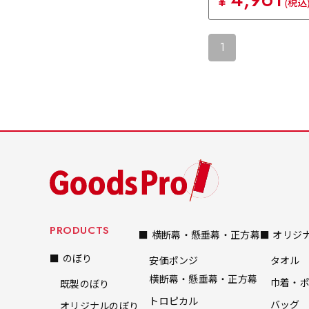
¥
(税込
1
PRODUCTS
■ 横断幕・懸垂幕・正方幕
■ オリジ
■ のぼり
安価ポンジ
タオル
横断幕・懸垂幕・正方幕
巾着・
既製のぼり
トロピカル
バッグ
オリジナルのぼり