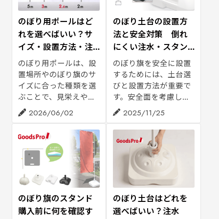
のぼり用ポールはど
のぼり土台の設置方
れを選べばいい？サ
法と安全対策 倒れ
イズ・設置方法・注
にくい注水・スタン
意点をご紹介
ドの使い方
のぼり用ポールは、設
のぼり旗を安全に設置
置場所やのぼり旗のサ
するためには、土台選
イズに合った種類を選
びと設置方法が重要で
ぶことで、見栄えや安
す。安全面を考慮した
定感が大きく変わりま
注水スタンドの組み立
2026/06/02
2025/11/25
す。この記事では、の
て方、水の入れ方、ポ
ぼり旗専門店のグッズ
ールの差し込み方、風
プロが、のぼり用ポー
が強い日の注意点な
ルのサイズ選び・設置
ど、倒れにくく使うた
方法・強風対策のポイ
めのポイントをグッズ
ントをわかりやすくご
プロがわかりやすくご
紹介します。のぼり旗
紹介します。
と一緒にポールを準備
のぼり旗のスタンド
のぼり土台はどれを
したい方や、店舗・イ
購入前に何を確認す
選べばいい？注水