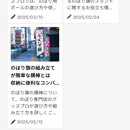
ズプロでは、のぼり用
るのぼり旗のスタンド
ポールの選び方や使用
に関するお役立ち情
時の注意点、設置場所
報。のぼり旗のスタン
2025/03/10
2025/02/24
に合わせた確認ポイン
ドは、屋外設置におけ
トを解説。のぼり旗と
る強風や飛来物による
一緒に購入する際の参
転倒を防止できます。
考にご活用ください。
正しい設置方法から選
び方のポイント、ポー
ル設置時の注意点、グ
ッズプロで取り扱って
いる商品の中からおす
のぼり旗の組み立て
すめスタンドをご紹介
が簡単な横棒とは
します。
収納に便利なコンパ
クトタイプもご紹介
のぼり旗の横棒につい
て、のぼり専門店のグ
ッズプロが選び方や組
み立て方を詳しくご紹
介します。また、お客
2025/02/12
様からいただくよくあ