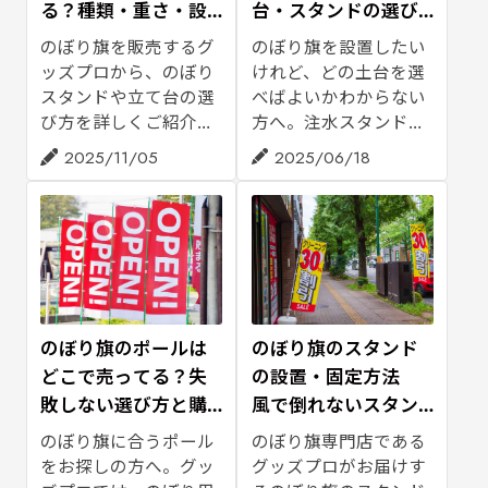
ベントで安心して設置
る？種類・重さ・設
台・スタンドの選び
したい方は、ぜひご参
置場所の選び方
方とおすすめ購入ポ
のぼり旗を販売するグ
のぼり旗を設置したい
考ください。
イント
ッズプロから、のぼり
けれど、どの土台を選
スタンドや立て台の選
べばよいかわからない
び方を詳しくご紹介し
方へ。注水スタンドの
ます。用途別おすすめ
重さや安定感、屋外・
2025/11/05
2025/06/18
の商品も、安全な設置
屋内での使い分け、ポ
の仕方とともにまとめ
ールとの組み合わせ、
てみました。「のぼり
購入時に見ておきたい
旗を固定するスタンド
ポイントをグッズプロ
を探している」方は、
がご紹介します。
ぜひご参考ください。
のぼり旗のポールは
のぼり旗のスタンド
どこで売ってる？失
の設置・固定方法
敗しない選び方と購
風で倒れないスタン
入の仕方をご紹介
ドもご紹介
のぼり旗に合うポール
のぼり旗専門店である
をお探しの方へ。グッ
グッズプロがお届けす