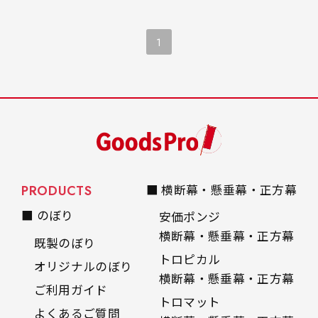
る質問やポール、その
他ののぼり用品につい
てもわかりやすく解説
1
しているので、横棒の
交換やのぼり旗などの
商品購入を考えている
方は是非参考にしてく
ださい。
PRODUCTS
■ 横断幕・懸垂幕・正方幕
■ のぼり
安価ポンジ
横断幕・懸垂幕・正方幕
既製のぼり
トロピカル
オリジナルのぼり
横断幕・懸垂幕・正方幕
ご利用ガイド
トロマット
よくあるご質問