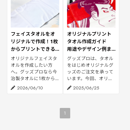
フェイスタオルをオ
オリジナルプリント
リジナルで作成！1枚
タオル作成ガイド
からプリントできる
用途やデザイン例ま
GoodsProの制作ガイ
で詳しく紹介
オリジナルフェイスタ
グッズプロは、タオル
ド
オルを作成したい方
をはじめオリジナルグ
へ。グッズプロなら今
ッズのご注文を承って
治製タオルに1枚から
います。今回、オリジ
フルカラー印刷が可能
ナルデザインで作成す
2026/06/10
2025/06/25
です。名入れやデザイ
るプリントタオルと製
ン印刷、応援グッズ・
作サービスのご紹介し
記念品・イベント用タ
ます。今や法人間のギ
オルの制作にオリジナ
フトやノベルティとし
1
ルプリントをご活用く
て最も多く活用されて
ださい。
いる「タオル」。企業