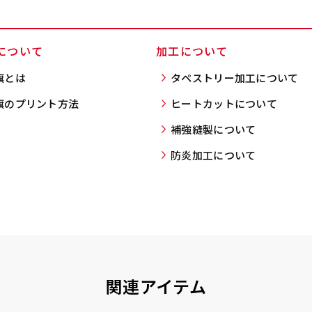
）
入稿してください。［ 対応ファイル：AI／PSDファイル ］
について
加工について
ショート(150x60)
スリム(180x45)
コ
旗とは
タペストリー加工について
）（要画像確認）［ +298円 ］
ショート(60x150)
スリム(45x180)
コ
旗のプリント方法
ヒートカットについて
をお送りします。ご確認のお返事を頂いたあとに製作開始いたしま
幅は標準サイズですが高さが
飾る場所に対して、標準サイ
あまり
幅は標準サイズですが高さが
飾る場所に対して、標準サイ
あまり
298円］
補強縫製について
0cm 低いです。
ズでは大きすぎると感じる場
すが最
0cm 低いです。
ズでは大きすぎると感じる場
すが最
ます。ご確認のお返事を頂いたあとに製作開始いたします。
防炎加工について
近距離の歩行者や、特に女性
合や、立てる本数を増やした
した。
近距離の歩行者や、特に女性
合や、立てる本数を増やした
した。
,998円 ］
の目線を意識したい場合はこ
い場合はこちらです。
コンビ
の目線を意識したい場合はこ
い場合はこちらです。
コンビ
って、デザイン画のファイルまたは、文章でお知らせください。
ちらがお勧めです。
幅が15cm 狭くなっておりス
す。 
ちらがお勧めです。
幅が15cm 狭くなっておりス
す。 
円］
リムな印象を受けます。
づらく
リムな印象を受けます。
づらく
イン画のファイルまたは、文章でお知らせください。
ます。
ます。
1,298円 ］
って、文字をご指定ください。
関連アイテム
［ +1,798円］