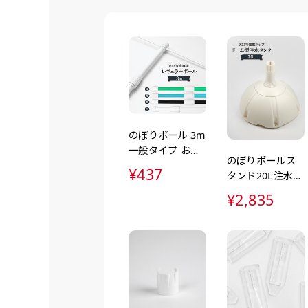
弊社よりJPG画像をお送りし
文字だけのぼり（要
ハーフ(90x30)
ハーフ(30x90)
弊社よりJPG画像
デザインアレンジ［ +2,49
店内用です。お客さんの歩行
店内用です。お客さんの歩行
デザインの色や文字等が変更い
や陳列した商品の邪魔になり
や陳列した商品の邪魔になり
にくいのがポイントです。ハ
にくいのがポイントです。ハ
ーフ用のポールが必要です。
ーフ用のポールが必要です。
のぼりポール 3m
一般タイプ お手
のぼりポールス
軽にのぼり旗を
¥437
タンド20L注水台
設置
ドーム型（ポー
¥2,835
ル台・注水台・
注水ダンク・立
て台）
布A1ポスター(84x60)
布A1ポスター(60x84)