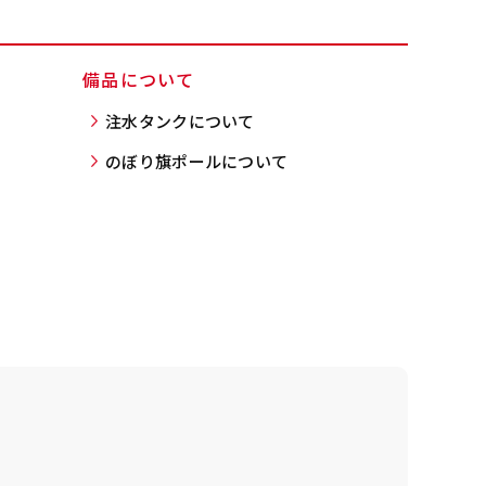
備品について
ンパクト(150x45)
注水タンクについて
ンパクト(45x150)
のぼり旗ポールについて
す。
一般的でないサイズで
一般的でないサイズで
近、注文が増えてきま
近、注文が増えてきま
ニさんなどで多いで
ニさんなどで多いで
お店の外観の邪魔になり
お店の外観の邪魔になり
、狭い範囲で沢山飾れ
、狭い範囲で沢山飾れ