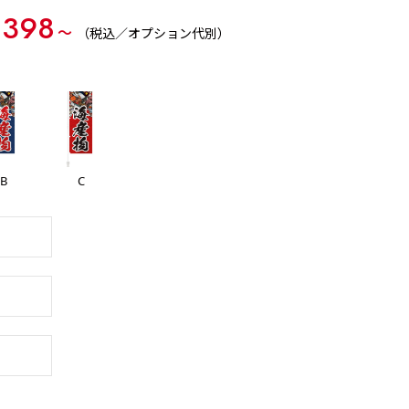
,398
〜
（税込／オプション代別）
B
C