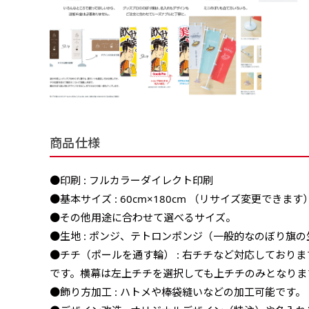
商品仕様
●印刷 : フルカラーダイレクト印刷
●基本サイズ : 60cm×180cm （リサイズ変更できます
●その他用途に合わせて選べるサイズ。
●生地 : ポンジ、テトロンポンジ（一般的なのぼり旗の
●チチ（ポールを通す輪） : 右チチなど対応しており
です。横幕は左上チチを選択しても上チチのみとなりま
●飾り方加工 : ハトメや棒袋縫いなどの加工可能です。