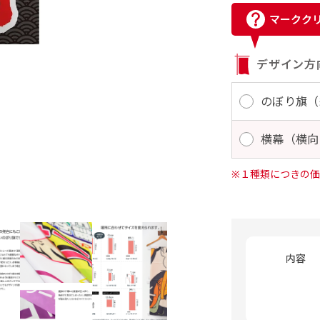
マークク
デザイン方
のぼり旗（
横幕（横向
※１種類につきの価
内容