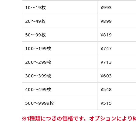
ズから四辺内側に
ポ
【注意点
10〜19枚
¥993
当社の既製のぼり旗に対してお
お急ぎ［ +330
とができます。ご購入時にご希
20〜49枚
¥899
一般的なのぼり旗
上チチ
上下チチ
当社の既製デザ
お急ぎは翌営業日
リデザインします。書体などの
上左チチ
上右チチ
（上のみ）
（上と下
みが約0.14ｍｍ
（上と左）
（上と右
場合もあります。
します。基本的にのぼりの下部
50〜99枚
¥819
のぼり旗の改造プラ
す。
例
だけましたらロゴの印刷も出来
詳細は
お問い合わせ
のぼり旗製作で一
100〜199枚
¥747
側辺補強縫製
お客様が納得するまで何度でも
生地の厚みが薄く
［ +38円 ］
ください。
200〜299枚
¥713
い生地です。
リピート
ハトメ四隅
ハトメ上2
チ
あまりに大きな変更が何度もあ
上下左右
チチ無し
（+1営業日）
（+1営業日
300〜399枚
¥603
（四辺にチチ）
辺
印刷工程に入った場合はいかな
ショッピングカート
400〜499枚
¥548
リピート（要画像確
500〜9999枚
¥515
上下棒袋縫い
その他
弊社よりJPG画像
右棒袋縫い
上棒袋縫
1種類につきの価格です。オプションにより
（上のみ）
（上と右）
（上のみ
※備考欄に要