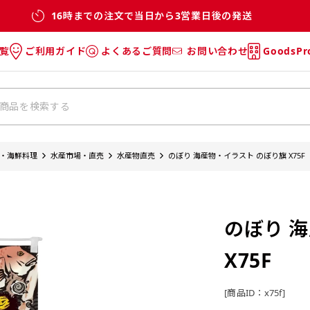
16時までの注文で当日から3営業日後の発送
覧
ご利用ガイド
よくあるご質問
お問い合わせ
GoodsP
のぼり
のぼりのご利用ガイド
のぼりのよくあるご質問
タオル
Tシャツのご利用ガイド
Tシャツのよくあるご質問
チ・巾着
垂幕
・海鮮料理
水産市場・直売
水産物直売
のぼり 海産物・イラスト のぼり旗 X75F
リー
バッグ
のぼり 
X75F
[商品ID：x75f]