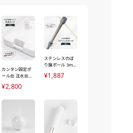
り下げ旗(42x30)
り下げ旗(30x42)
す。
のように吊り下げ式に
のように吊り下げ式に
。上部に棒袋作成しパ
。上部に棒袋作成しパ
入れてその間に紐を通
入れてその間に紐を通
。壁際の装飾などにと
。壁際の装飾などにと
ステンレスのぼ
役立ち！
役立ち！
り旗ポール 3m
カンタン固定ポ
高さ調整＆サビ
¥1,887
ール台 注水台
に強い高耐久＆
16L（ポール台・
高級感デザイン
¥2,800
注水台・注水ダ
ンク・立て台）
ュラースリムのれん
(180x30)