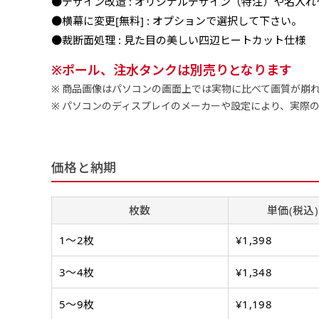
●デザイン改造 : オリジナルデザイン（特注）や名入
●横幕に変更[無料] : オプションで選択して下さい。
●裁断面処理 : 見た目の美しい四辺ヒートカット仕様
ポール、注水タンクは別売りとなります
商品画像はパソコンの画面上では実物に比べて画質が崩
パソコンのディスプレイのメーカーや設定により、実際
チチについて
のぼり旗のチチについて
補強縫製って何？
既製デザイン
デザイン方向
お客様からのデ
スリッ
価格と納期
一般的にはチチの位置はのぼり
一般的にはチチの位置はのぼり
補強縫製とはヒートカッター（
既製品のサイズについては以下
既製品のサイズについては以下
デザイン変更なしでのご注文と
のぼり旗のデザインをする際に
入稿いただくデー
して上辺３か所左辺５か所にな
して上辺３か所左辺５か所にな
ることで風の影響を受けやすい
お客様オリジナルサイズで製作
お客様オリジナルサイズで製作
せていただいてお
既製デザインとは当社グッズプ
のぼり旗のデザインとしては基
す。のぼり旗をポールに通す際
す。のぼり旗をポールに通す際
各辺のおおむね3～5ｍｍ程度
枚数
単価(税込)
ただし、布の性質上、必ず印刷
ただし、布の性質上、必ず印刷
して取り扱っているあらゆるの
一般的です。ただ、お客様の飾
jpgデータ等の
防炎加工（納期+
辺２か所に対してチチが左右ど
辺２か所に対してチチが左右ど
し加工されますのでその部分の
都合など）のでサイズの指定に
都合など）のでサイズの指定に
があります。（概
をつくりたい！などのデザイン
もしかしたら左側と上について
1〜2枚
¥1,398
ます。
ます。
ものぼり旗自体をポールにくく
ものぼり旗自体をポールにくく
棒袋縫いの場合、補強が無償で
てはデザインテン
のぼり旗の防炎加
お請けしております。
風向きを考えながらチチの向き
ることは可能です。
ることは可能です。
ドしてご利用くだ
3〜4枚
¥1,348
防炎加工によって
ん。デザインの方向性につきま
1本（2分割）
お客様自身でオリ
るイメージ）一般
をみるよりも正像でみられるデ
［ +33円 ］
5〜9枚
¥1,198
（すべての辺をプ
名入れについて