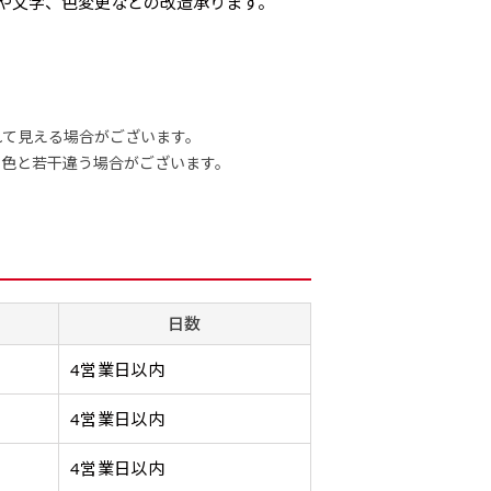
れや文字、色変更などの改造承ります。
れて見える場合がございます。
の色と若干違う場合がございます。
スリット（切り込み）加工とは？
サイズ一覧
サイズ一覧
棒袋縫い加工
棒袋縫い加工
生地の種類
ハトメ加工
ハトメ加工
ータ入稿でのぼり旗を製作する場合
ト（切り込み）を入れることで横幕が分割されているようにみせ
旗に対
旗に対
熱で焼き切るカッター）を使用して、のぼり旗自体の強度をあげ
生地のふちを大きく棒袋状に縫いこみ
生地のふちを大きく棒袋状に縫いこみ
ハトメ（鳩目）と
ハトメ（鳩目）と
のサイズ表の通り様々なサイズに対応しております。
のサイズ表の通り様々なサイズに対応しております。
疑似的にのれんのように見せるための加工手法です。
なります。
、考えると良いのがデザイン方向です。
タは基本的にイラストレーター形式のデータまたはフォトショップ形
りま
りま
四辺の強度を増す加工です。
ポールを通す筒をつくります。ポール
ポールを通す筒をつくります。ポール
けた穴を補強する
けた穴を補強する
をしたい場合につきましてはお気軽にご相談ください。
をしたい場合につきましてはお気軽にご相談ください。
ります。
ロがオリジナルで製品デザインをしたデザインそのものを指しま
本的に左側と上側にポールを通すミミ（業界用語でチチと呼びま
には上
には上
を折り返し、縫い糸を走らせて補強します。加工をすることでのぼ
自体を包み込むため、耐久性があが
自体を包み込むため、耐久性があが
ングです。壁側にロ
ングです。壁側にロ
日数
サイズのズレなどは発生します（熱処理する際に生地が伸び縮みする都
サイズのズレなどは発生します（熱処理する際に生地が伸び縮みする都
ぼり旗のデザインがそれに該当いたします。既製のデザインを応
り付けたい場所の風向きを少し考えると
画像データを貼り付ける際には注意が必要です。画像解像度を考慮して作
1営業日）［ +540円 ］
ちらで
ちらで
ホツレや裂けてしまうことを防止する効果があります。
り、デザインがより目立ちます。
り、デザインがより目立ちます。
て、突風で倒れる
て、突風で倒れる
つきましてはｍｍ単位は不可となります。最終的なサイズも多少のズレ
つきましてはｍｍ単位は不可となります。最終的なサイズも多少のズレ
ね原寸サイズで解像度200dp以上必要です）当社の取り扱いの規格サ
改造や既製デザインに自分たちの団体の名前入れや会社のロゴな
いるよりも右側と上についていた方が良いと思うかもしれません
4営業日以内
りつけ
りつけ
カーブ形状の特殊なのぼり旗にも適合
カーブ形状の特殊なのぼり旗にも適合
てずっと裏向きに
てずっと裏向きに
付いてきます。
プレートの用意がありますので、ご購入後マイページの「購入履歴」
工は、消防法で定められている場所でのぼり旗を使用する際に推
を決めてからデザインをするとどの方向でデザインをすると良い
する加工方法となります。
する加工方法となります。
もありません。
もありません。
さいませ。
4営業日以内
のぼり旗が炎に触れても燃えにくくなります。（燃えるというよ
してはお客様の好みもありますので、見られる方（お客様）がで
2本（3分割）
3本（4分割）
ジナルのサイズで製作する場合につきましてはご希望の仕上がりサイ
的な方法は、旗の素材に特殊な化学薬品を使用して延焼を抑えま
ザインを提供したいかと思いますのでその辺を参考にするとよい
［ +66円 ］
［ +99円 ］
4営業日以内
ラス10ｍｍ）したサイズで製作ください。（重要な情報などについて