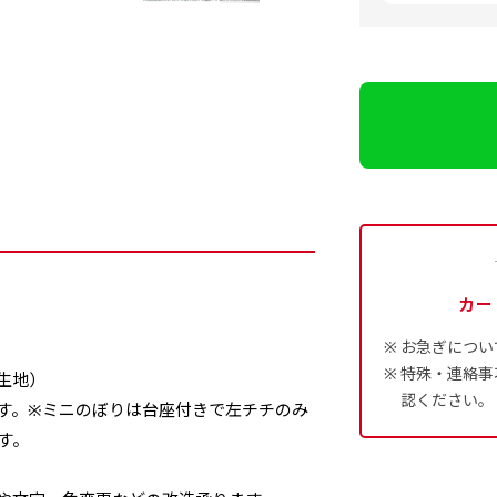
カー
）
お急ぎについ
特殊・連絡事
生地）
認ください。
ます。※ミニのぼりは台座付きで左チチのみ
す。