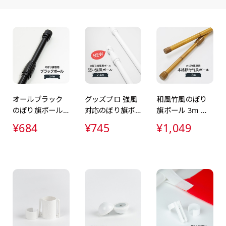
ます。ご確認のお返事を頂いたあとに製作開始いたします。
画像確認）［ +1,598円 ］
ミニ(30x10)
ジャンボ(270x90)
吊
ミニ(10x30)
ジャンボ(90x270)
吊
をお送りします。ご確認のお返事を頂いたあとに製作開始いたしま
8円 ］
遠くからでも視認しやすいジ
台座タイプ・吸盤タイプ・ク
台座タイプ・吸盤タイプ・ク
掛け軸
遠くからでも視認しやすいジ
掛け軸
ただけます。
ャンボサイズです。
リップタイプがございます。
リップタイプがございます。
します
ャンボサイズです。
します
駐車場などのスペースに余裕
レジカウンターや商品棚にぴ
レジカウンターや商品棚にぴ
イプを
駐車場などのスペースに余裕
イプを
がある場所で大々的に宣伝で
ったりです。かわいいい＆お
ったりです。かわいいい＆お
します
がある場所で大々的に宣伝で
します
オールブラック
グッズプロ 強風
和風竹風のぼり
きます。
しゃれなのぼりです。台はセ
しゃれなのぼりです。台はセ
てもお
きます。
てもお
のぼり旗ポール
対応のぼり旗ポ
旗ポール 3m 高
4mまたは5mのポールが必要
ットでついてます。
ットでついてます。
4mまたは5mのポールが必要
2.4m 軽量＆おし
ール 2.4m 高強
さ調整＆和の高
¥684
¥745
¥1,049
です。
です。
ゃれな黒デザイ
度＆安定設置ホ
級感デザイン
ン
ワイトカラー
自由入力(180x60以内)
レギュラーのれん
レギ
(180x50)
Aバナー(60x180)
自由入力(60x180以内)