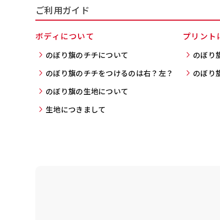
入稿（AI／PSD
ご利用ガイド
購入時の案内に沿って
名入れ［+999円］
ボディについて
プリント
文字のみの名入れが可能です。
レギュラー(180x60)
のぼり旗のチチについて
のぼり
入稿（AI／PSD
レギュラー(60x180)
のぼり旗のチチをつけるのは右？左？
のぼり
弊社よりJPG画像
よく見かける一般的なのぼり
よく見かける一般的なのぼり
名入れ（要画像確認）［+1,
のぼり旗の生地について
旗のサイズです。
3
旗のサイズです。
3
弊社よりJPG画像をお送りし
生地につきまして
ほとんどのポールや注水台に
ほとんどのポールや注水台に
デザイン依頼［ +3
使用できます。
使用できます。
ご購入時の案内にそ
ロゴ有り名入れ［ +1,498
ご購入時の案内にそって、デザ
文字だけのぼり［ +
ご購入時の案内に沿
ロゴ有り名入れ（要画像確認）