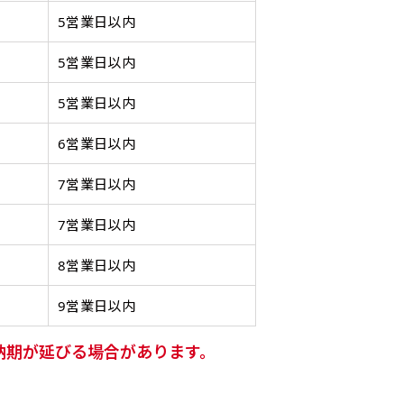
20ｍｍ程度内側の範囲内でデザイン校正してください）
ンジ（一般）
トロピカル（納期+1営
】
スリット（切り込み）は均等割りを意識してカットラインを入れ
5営業日以内
客様の任意のテキストや企業情報・お店情報などを埋め込むこ
［ +299円 ］
円 ］
デザインや絵柄をスリット加工時にカットする場合があります。
望の店舗名などをご記載ください。専任のデザイナーがバッチ
5営業日以内
の生地はポンジといわれる厚
ワンランク厚手のトロピカル（
左右チチ
上左右チチ
上下左右
チ
インを利用してのぼり旗を製作したい場合
発送（基本12時締め切り)枚数によって対応できない場合、ギリ
ご指定がなければ、のぼりのイメージに最適のフォントを使用
上チチ
上下チチ
左右チチ
上
）
（左右）
（上と左右）
（四辺にチチ）
のとても薄い生地を使用しま
0.2ｍｍ）。生地が重くなる分、
）
（上のみ）
（上と下）
（左右）
（上
防炎加工、トロピカル生地は対応不可です。
にショップ名、社名、電話番号が入ります。データをお送りいた
5営業日以内
ンとなりますので改造の程度によってデザイン加工費用が発生い
ります。
ます。
ください。
番良く使用される生地です。
ポンジをやや厚くした生地です。
6営業日以内
L字補強縫製
三辺補強
デザインの修正をしますので、初めての方でもお気軽にご相談
、裏側にインクが浸透しやす
ると約2倍の厚みがあります。タ
［ +38円 ］
［ +48円 ］
［ 
7営業日以内
バナーなどの製作によく利用しま
2本（3分割）の場合だと
1本（2分割）の
つ
ハトメ上3つ
ハトメ上4つ
ハトメ上下4つ
上
チのついてない長辺・短
チチのついてない長辺・上
のぼり旗
る場合はお断りする場合があります。
上左チチと
上右チチと
ハトメ四隅
左
）
（+1営業日）
（+1営業日）
（+1営業日）
（
文字の上からカットされます
文字の間にスリット
7営業日以内
ハトメ右下
ハトメ左下
（
を補強縫製します
下短辺を補強縫製します
強縫製し
る場合もキャンセル不可となります。
ページの備考欄に「以前つくった、◯◯のぼり」の様に曖昧でも
8営業日以内
認）［ +298円 ］
9営業日以内
をお送りします。ご確認のお返事を頂いたあとに製作開始いたしま
タペストリー
い
上下棒袋縫い
その他
Aバ
納期が延びる場合があります。
）
（上と下）
加工
（上
望をお書きください
※パイプ紐付き
※備考欄に要望をお書きく