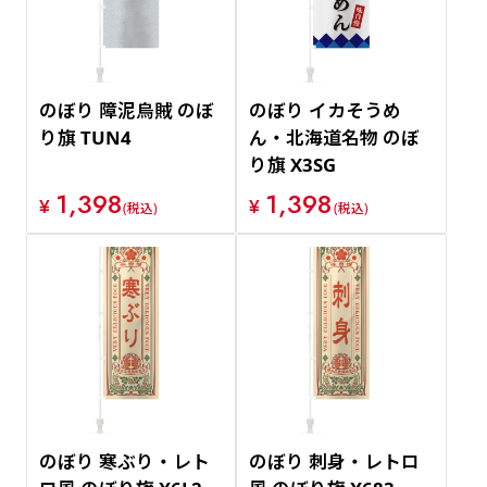
のぼり 障泥烏賊 のぼ
のぼり イカそうめ
り旗 TUN4
ん・北海道名物 のぼ
り旗 X3SG
1,398
1,398
¥
¥
(税込)
(税込)
のぼり 寒ぶり・レト
のぼり 刺身・レトロ