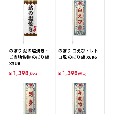
のぼり 鮎の塩焼き・
のぼり 白えび・レト
ご当地名物 のぼり旗
ロ風 のぼり旗 X6R6
X3U6
1,398
1,398
¥
¥
(税込)
(税込)