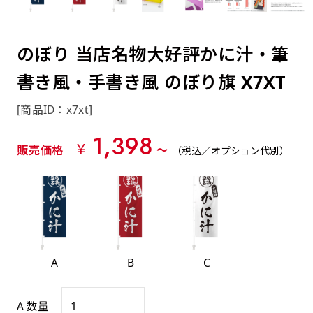
約0.2ｍｍ）。生地が重くなる分、耐久性が上
上下短辺を補強縫製しま
上左チチ
上右チチ
上チチ
（上のみ）
（上と下）
（左右）
あまりに大きな変更が何度もある場合はお断り
例
ショッピングカートページの備考欄に「以前
（上と左）
（上と右）
（上のみ）
がります。
す
する場合があります。
つくった、◯◯のぼり」の様に曖昧でも構い
ポンジをやや厚くした生地です。ポンジと比
四辺補強
のぼり 当店名物大好評かに汁・筆
印刷工程に入った場合はいかなる場合もキャン
ません。
べると約2倍の厚みがあります。タペストリー
［ +58円 ］
セル不可となります。
書き風・手書き風 のぼり旗 X7XT
やバナーなどの製作によく利用します。
上左右チチ
上下左右
のぼり旗の四辺すべてを
ショート(60x150)
ショート(150x60)
チチ無し
上下チチ
左右チチ
上左右チチ
リピート（要画像確認）［ +298円 ］
（上と左右）
（四辺にチチ）
補強縫製します
[商品ID：x7xt]
（上と下）
（左右）
（上と左右）
幅は標準サイズですが高さが30cm 低いです。
幅は標準サイズですが高さが30cm 低いです。
弊社よりJPG画像をお送りします。ご確認のお
1,398
近距離の歩行者や、特に女性の目線を意識したい
近距離の歩行者や、特に女性の目線を意識したい
¥
返事を頂いたあとに製作開始いたします。
販売価格
〜
（税込／オプション代別）
2本（3分割）の場合だと
場合はこちらがお勧めです。
場合はこちらがお勧めです。
文字の上からカットされます
ハトメ四隅
ハトメ上2つ
ハトメ上3つ
上下左右
入稿（AI／PSD）
（+1営業日）
（+1営業日）
（+1営業日）
チチ無し
ハトメ四隅
（四辺にチチ）
購入時の案内に沿って入稿してください。［
対応ファイル：AI／PSDファイル ］
A
B
C
スリム(45x180)
スリム(180x45)
ハトメ上4つ
ハトメ上下4つ
上棒袋縫い
左棒袋縫い
上左チチと
上右チチと
入稿（AI／PSD）（要画像確認）［ +298円
（+1営業日）
（+1営業日）
（上のみ）
ハトメ右下
ハトメ左下
（上と左）
名入れ［+999円］
A 数量
］
飾る場所に対して、標準サイズでは大きすぎると
飾る場所に対して、標準サイズでは大きすぎると