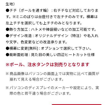
返事を頂いたあとに製作開始いたします。
弊社よりJPG画像をお送りします。ご確認のお
生地）
返事を頂いたあとに製作開始いたします。
●チチ（ポールを通す輪） : 右チチなど対応しておりま
す。※ミニのぼりは台座付きで左チチのみです。横幕は
デザインアレンジ［ +2,498円 ］
左上チチを選択しても上チチのみとなります。
ハーフ(30x90)
ハーフ(90x30)
デザインの色や文字等が変更いただけます。
●飾り方加工 : ハトメや棒袋縫いなどの加工可能です。
店内用です。お客さんの歩行や陳列した商品の邪
店内用です。お客さんの歩行や陳列した商品の邪
●デザイン改造 : オリジナルデザイン（特注）や名入れ
魔になりにくいのがポイントです。ハーフ用のポ
や文字、色変更などの改造承ります。
魔になりにくいのがポイントです。ハーフ用のポ
●横幕に変更[無料] : オプションで選択して下さい。
ールが必要です。
ールが必要です。
●裁断面処理 : 見た目の美しい四辺ヒートカット仕様
ポール、注水タンクは別売りとなります
商品画像はパソコンの画面上では実物に比べて画質が
崩れて見える場合がございます。
ミニ(10x30)
ミニ(30x10)
パソコンのディスプレイのメーカーや設定により、実
際の色と若干違う場合がございます。
台座タイプ・吸盤タイプ・クリップタイプがござ
台座タイプ・吸盤タイプ・クリップタイプがござ
います。レジカウンターや商品棚にぴったりで
います。レジカウンターや商品棚にぴったりで