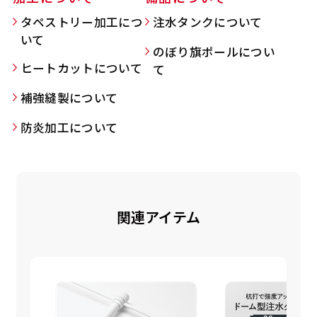
タペストリー加工につ
注水タンクについて
いて
のぼり旗ポールについ
Aバナー(60x180)
自由入力(180x60以内)
ヒートカットについて
て
補強縫製について
Aバナーは三角の形状を利用することでA面B面2
お好みのサイズで縦幕・横幕の作成が可能です。
種のデザインを楽しむことができます。前からも
長辺が180cm以内、短辺が60cm以内であれば自
防炎加工について
後ろからもアピールができる両面対応のバナーで
由なサイズを指定下さい！
す。
あんな場所こんな場所お好みのサイズでお好みの
A面B面のデザイン変化を楽しんでお客様にアピ
幕の製作をお楽しみください
ールするもよし、両面同じデザインでアピールす
（※cm単位での指定でおねがいいたします。）
関連アイテム
るもよしです！
レギュラーのれん
(180x50)