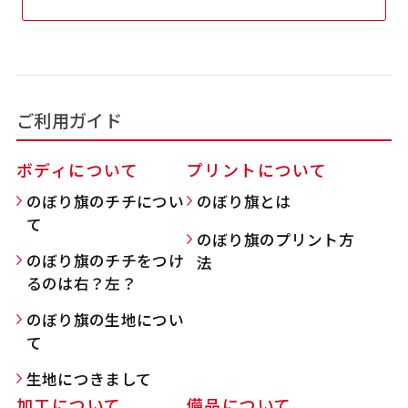
吊り下げ旗(30x42)
吊り下げ旗(42x30)
掛け軸のように吊り下げ式にします。上部に棒袋
掛け軸のように吊り下げ式にします。上部に棒袋
作成しパイプを入れてその間に紐を通します。壁
作成しパイプを入れてその間に紐を通します。壁
ご利用ガイド
際の装飾などにとてもお役立ち！
際の装飾などにとてもお役立ち！
ボディについて
プリントについて
のぼり旗のチチについ
のぼり旗とは
て
のぼり旗のプリント方
のぼり旗のチチをつけ
法
布A1ポスター(60x84)
布A1ポスター(84x60)
るのは右？左？
のぼり旗の生地につい
のぼりだけでなく、ポスターも作れます。
のぼりだけでなく、ポスターも作れます。
て
のぼり旗と同じデザインで飾れば宣伝効果UP!
のぼり旗と同じデザインで飾れば宣伝効果UP!
生地につきまして
加工について
備品について