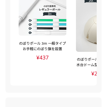
自由入力(60x180以内)
レギュラーのれんは横幕の上部にチチを5か所つ
お好みのサイズで縦幕・横幕の作成が可能です。
けて疑似的にのれんのような幕をつくります。お
長辺が180cm以内、短辺が60cm以内であれば自
店の入口付近の装飾に是非！
由なサイズを指定下さい！
あんな場所こんな場所お好みのサイズでお好みの
幕の製作をお楽しみください
のぼりポール 3m 一般タイプ
（※cm単位での指定でおねがいいたします。）
お手軽にのぼり旗を設置
レギュラースリムのれん
¥437
のぼりポールスタン
(180x30)
水台ドーム型（ポ
水台・注水ダンク
レギュラーのれんスリムは横幕の上部にチチを5
¥2,83
か所つけて疑似的にのれんのような幕をつくりま
す。
レギュラーのれんとの違いは縦のサイズが異なり
ます。（レギュラーのれん縦50cm／レギュラー
スリムのれん縦30cm）お店の入口付近の装飾に