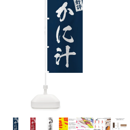
お客様自身でオリジナルのサイズで製作する
立ちます。
立ちます。
デザインをするとどの方向でデザインをする
名入れについて
場合につきましてはご希望の仕上がりサイズ
のぼり旗製作で一番良く使用される生地で
カーブ形状の特殊なのぼり旗にも適合する加
カーブ形状の特殊なのぼり旗にも適合する加
に対して四辺（すべての辺をプラス10ｍｍ）
と良いかひらめくかもしれません。デザイン
す。生地の厚みが薄く、裏側にインクが浸透
当社の既製のぼり旗に対してお客様の任意の
工方法となります。
工方法となります。
側辺補強縫製
3本（4分割）
したサイズで製作ください。（重要な情報な
の方向性につきましてはお客様の好みもあり
しやすい生地です。
テキストや企業情報・お店情報などを埋め込
［ +38円 ］
［ +99円 ］
どについては仕上がりサイズから四辺内側に
ますので、見られる方（お客様）ができる限
20ｍｍ程度内側の範囲内でデザイン校正して
むことができます。ご購入時にご希望の店舗
ハトメ加工
ハトメ加工
り反転したデザインをみるよりも正像でみら
ください）
名などをご記載ください。専任のデザイナー
ハトメ（鳩目）とは、革や布などに開けた穴
ハトメ（鳩目）とは、革や布などに開けた穴
れるデザインを提供したいかと思いますので
4本（5分割）
がバッチリデザインします。書体などのご指
を補強するために取り付けるリングです。壁
を補強するために取り付けるリングです。壁
その辺を参考にするとよいかもしれません。
［ +132円 ］
当社の既製デザインを利用してのぼり旗を
定がなければ、のぼりのイメージに最適のフ
L字補強縫製
側にロープなどで固定して、突風で倒れること
側にロープなどで固定して、突風で倒れること
製作したい場合
［ +38円 ］
ォントを使用します。基本的にのぼりの下部
も風向きによってずっと裏向きになってしまう
も風向きによってずっと裏向きになってしまう
のぼり旗の改造プランとなりますので改造の
にショップ名、社名、電話番号が入ります。
チチのついてない長辺・
いこともありません。
いこともありません。
【注意点】
程度によってデザイン加工費用が発生いたし
データをお送りいただけましたらロゴの印刷
短辺を補強縫製します
スリット（切り込み）は均等割りを意識して
ます。
も出来ます。
レギュラー(60x180)
レギュラー(180x60)
カットラインを入れます。
トロピカル（納期+1営業日）
詳細は
ください。
お問い合わせ
お客様が納得するまで何度でもデザインの修
三辺補強
デザインや絵柄をスリット加工時にカットす
［ +299円 ］
［ +48円 ］
正をしますので、初めての方でもお気軽にご
よく見かける一般的なのぼり旗のサイズです。
よく見かける一般的なのぼり旗のサイズです。
る場合があります。
ほとんどのポールや注水台に使用できます。
ほとんどのポールや注水台に使用できます。
ワンランク厚手のトロピカル（生地の厚みが
相談ください。
リピート
チチのついてない長辺・
上チチ
上下チチ
左右チチ