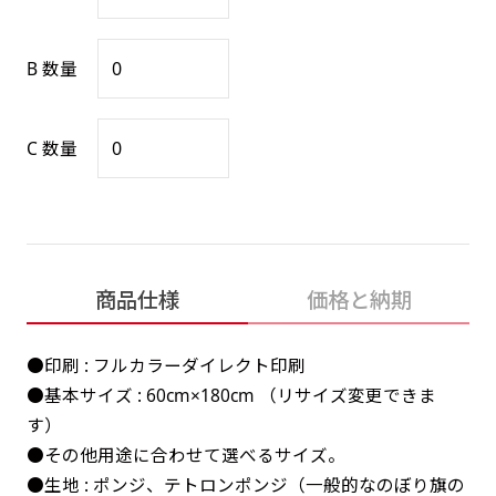
感じる場合や、立てる本数を増やしたい場合はこ
感じる場合や、立てる本数を増やしたい場合はこ
1本（2分割）の場合だと
文字のみの名入れが可能です。
弊社よりJPG画像をお送りします。ご確認のお
ちらです。
ちらです。
文字の間にスリットが入ります
返事を頂いたあとに製作開始いたします。
B 数量
幅が15cm 狭くなっておりスリムな印象を受けま
幅が15cm 狭くなっておりスリムな印象を受けま
上下棒袋縫い
その他
名入れ（要画像確認）［+1,298円］
右棒袋縫い
上棒袋縫い
上下棒袋縫い
（上のみ）
す。
す。
（上と右）
（上のみ）
（上と下）
デザイン依頼［ +3,998円 ］
弊社よりJPG画像をお送りします。ご確認のお
C 数量
※備考欄に要望をお書きください
返事を頂いたあとに製作開始いたします。
ご購入時の案内にそって、デザイン画のファ
イルまたは、文章でお知らせください。
ロゴ有り名入れ［ +1,498円］
Aバナー用チチ
タペストリー
その他
加工
（上2下2）
文字だけのぼり［ +1,298円 ］
コンパクト(45x150)
コンパクト(150x45)
ご購入時の案内にそって、デザイン画のファ
商品仕様
価格と納期
※パイプ紐付き
※備考欄に要望をお書きください
イルまたは、文章でお知らせください。
ご購入時の案内に沿って、文字をご指定くだ
あまり一般的でないサイズですが最近、注文が増
あまり一般的でないサイズですが最近、注文が増
●印刷 : フルカラーダイレクト印刷
さい。
えてきました。
えてきました。
●基本サイズ : 60cm×180cm （リサイズ変更できま
ロゴ有り名入れ（要画像確認）［ +1,798
コンビニさんなどで多いです。 お店の外観の邪魔
コンビニさんなどで多いです。 お店の外観の邪魔
す）
円］
になりづらく、狭い範囲で沢山飾れます。
になりづらく、狭い範囲で沢山飾れます。
文字だけのぼり（要画像確認）［ +1,598円
●その他用途に合わせて選べるサイズ。
］
弊社よりJPG画像をお送りします。ご確認のお
●生地 : ポンジ、テトロンポンジ（一般的なのぼり旗の