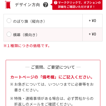
す。かわいいい＆おしゃれなのぼりです。台はセ
デザイン方向
す。かわいいい＆おしゃれなのぼりです。台はセ
ットでついてます。
ットでついてます。
+ ¥0
のぼり旗（縦向き）
+ ¥0
横幕（横向き）
※１種類につきの価格です。
ジャンボ(90x270)
ジャンボ(270x90)
遠くからでも視認しやすいジャンボサイズです。
遠くからでも視認しやすいジャンボサイズです。
駐車場などのスペースに余裕がある場所で大々的
駐車場などのスペースに余裕がある場所で大々的
ご質問、ご要望について
に宣伝できます。
に宣伝できます。
カートページの「備考欄」にご記入ください。
4mまたは5mのポールが必要です。
4mまたは5mのポールが必要です。
お急ぎについては、いついつまでに必要等をお
書きください。
特殊・連絡事項がある場合は、必ず弊社からの
折返しのメールをご確認ください。