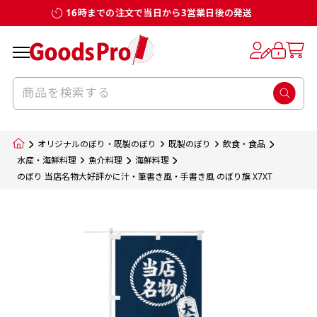
16時までの注文で当日から3営業日後の発送
お客様からのデータ入稿でのぼり旗を製作
既製デザイン
デザイン方向
チチについて
のぼり旗のチチについて
補強縫製って何？
スリット（切り込み）加工とは？
生地の種類
サイズ一覧
サイズ一覧
する場合
デザイン変更なしでのご注文となります。
のぼり旗のデザインをする際に、考えると良
既製品のサイズについては以下のサイズ表の通
既製品のサイズについては以下のサイズ表の通
一般的にはチチの位置はのぼり旗に対して上
一般的にはチチの位置はのぼり旗に対して上
補強縫製とはヒートカッター（熱で焼き切る
スリット（切り込み）を入れることで横幕が
入稿いただくデータは基本的にイラストレー
既製デザインとは当社グッズプロがオリジナ
いのがデザイン方向です。
り様々なサイズに対応しております。
り様々なサイズに対応しております。
辺３か所左辺５か所になります。のぼり旗を
辺３か所左辺５か所になります。のぼり旗を
カッター）を使用して、のぼり旗自体の強度
分割されているようにみせます。
ター形式のデータまたはフォトショップ形式
ルで製品デザインをしたデザインそのものを
のぼり旗のデザインとしては基本的に左側と
お客様オリジナルサイズで製作をしたい場合
お客様オリジナルサイズで製作をしたい場合
ポールに通す際には上辺２か所に対してチチ
ポールに通す際には上辺２か所に対してチチ
をあげるために折り返し縫いをすることで風
疑似的にのれんのように見せるための加工手
オリジナルのぼり・既製のぼり
既製のぼり
飲食・食品
のデータとさせていただいております。
指します。当グッズプロで販売として取り扱っ
上側にポールを通すミミ（業界用語でチチと
につきましてはお気軽にご相談ください。
につきましてはお気軽にご相談ください。
が左右どちらでものぼり旗自体をポールにく
が左右どちらでものぼり旗自体をポールにく
の影響を受けやすい四辺の強度を増す加工で
法です。
水産・海鮮料理
魚介料理
海鮮料理
jpgデータ等の画像データを貼り付ける際には
のぼり 当店名物大好評かに汁・筆書き風・手書き風 のぼり旗 X7XT
ているあらゆるのぼり旗のデザインがそれに
呼びます）が縫いつけてあるのが一般的です。
くりつけることは可能です。
くりつけることは可能です。
す。
ただし、布の性質上、必ず印刷サイズのズレな
ただし、布の性質上、必ず印刷サイズのズレな
注意が必要です。画像解像度を考慮して作成
該当いたします。既製のデザインを応用して自
ただ、お客様の飾り付けたい場所の風向きを
各辺のおおむね3～5ｍｍ程度を折り返し、縫
どは発生します（熱処理する際に生地が伸び縮
どは発生します（熱処理する際に生地が伸び縮
いただく必要があります。（概ね原寸サイズ
1本（2分割）
みする都合や・最終的なカットをする際の都合
みする都合や・最終的なカットをする際の都合
で解像度200dp以上必要です）当社の取り扱
分だけののぼり旗をつくりたい！などのデザ
少し考えると
い糸を走らせて補強します。加工をすることで
棒袋縫い加工
棒袋縫い加工
内容
個数
単価
金額
［ +33円 ］
など）のでサイズの指定につきましてはｍｍ単
など）のでサイズの指定につきましてはｍｍ単
いの規格サイズにつきましてはデザインテン
イン改造や既製デザインに自分たちの団体の
もしかしたら左側と上についているよりも右
のぼり旗の１辺～４辺は折り返し加工されま
ポンジ（一般）
生地のふちを大きく棒袋状に縫いこみポール
生地のふちを大きく棒袋状に縫いこみポール
位は不可となります。最終的なサイズも多少の
位は不可となります。最終的なサイズも多少の
プレートの用意がありますので、ご購入後マ
¥0
名前入れや会社のロゴなどを挿入するなどの
側と上についていた方が良いと思うかもしれ
すのでその部分のホツレや裂けてしまうこと
合計金額
（税込）
ズレ5ｍｍ程度は起きる可能性があります。
ズレ5ｍｍ程度は起きる可能性があります。
一般的なのぼり旗の生地はポンジといわれる
イページの「購入履歴」よりダウンロードし
を通す筒をつくります。ポール自体を包み込
を通す筒をつくります。ポール自体を包み込
相談もお請けしております。
ません。
を防止する効果があります。
てご利用くださいませ。
2本（3分割）
厚みが約0.14ｍｍのとても薄い生地を使用し
むため、耐久性があがり、デザインがより目
むため、耐久性があがり、デザインがより目
カートに入れる
風向きを考えながらチチの向きを決めてから
［ +66円 ］
ます。
棒袋縫いの場合、補強が無償で付いてきます。