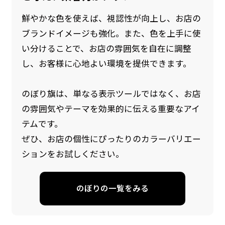
鮮やかな色を使えば、視認性が向上し、お店の
ブランドイメージも強化。また、色を上手に使
い分けることで、お店の雰囲気を自在に調整
し、お客様に心地よい環境を提供できます。
のぼり旗は、単なる表示ツールではなく、お店
の雰囲気やテーマを効果的に伝える重要なアイ
防炎加工（納期+1営業日）［ +540円 ］
テムです。
のぼり旗の防炎加工は、消防法で定められてい
ぜひ、お店の個性にぴったりのカラーバリエー
る場所でのぼり旗を使用する際に推奨されてい
ションをお試しください。
ます。防炎加工によってのぼり旗が炎に触れても
燃えにくくなります。（燃えるというより溶け
のぼりの一覧をみる
るに近くなるイメージ）一般的な方法は、旗の
素材に特殊な化学薬品を使用して延焼を抑えま
す。