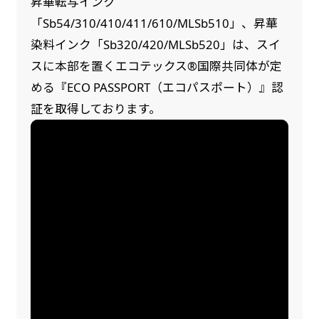
昇華転写インク
「Sb54/310/410/411/610/MLSb510」、昇華
染料インク「Sb320/420/MLSb520」は、スイ
スに本部を置くエコテックス®国際共同体が定
める『ECO PASSPORT（エコパスポート）』認
証を取得しております。