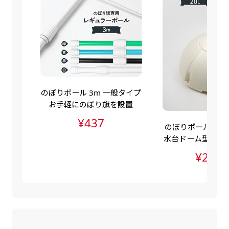
自由入力(60x180以内)
レギュラーのれんは横幕の上部にチチを5か所つ
お好みのサイズで縦幕・横幕の作成が可能です。
けて疑似的にのれんのような幕をつくります。お
長辺が180cm以内、短辺が60cm以内であれば自
店の入口付近の装飾に是非！
由なサイズを指定下さい！
あんな場所こんな場所お好みのサイズでお好みの
幕の製作をお楽しみください
のぼりポール 3m 一般タイプ
（※cm単位での指定でおねがいいたします。）
お手軽にのぼり旗を設置
レギュラースリムのれん
¥437
のぼりポールスタン
(180x30)
水台ドーム型（ポ
水台・注水ダンク
レギュラーのれんスリムは横幕の上部にチチを5
¥2,83
か所つけて疑似的にのれんのような幕をつくりま
す。
レギュラーのれんとの違いは縦のサイズが異なり
ます。（レギュラーのれん縦50cm／レギュラー
スリムのれん縦30cm）お店の入口付近の装飾に