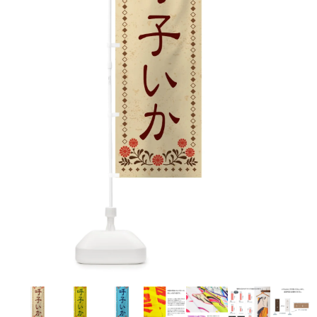
お客様自身でオリジナルのサイズで製作する
立ちます。
立ちます。
デザインをするとどの方向でデザインをする
名入れについて
場合につきましてはご希望の仕上がりサイズ
のぼり旗製作で一番良く使用される生地で
カーブ形状の特殊なのぼり旗にも適合する加
カーブ形状の特殊なのぼり旗にも適合する加
に対して四辺（すべての辺をプラス10ｍｍ）
と良いかひらめくかもしれません。デザイン
す。生地の厚みが薄く、裏側にインクが浸透
当社の既製のぼり旗に対してお客様の任意の
工方法となります。
工方法となります。
側辺補強縫製
3本（4分割）
したサイズで製作ください。（重要な情報な
の方向性につきましてはお客様の好みもあり
しやすい生地です。
テキストや企業情報・お店情報などを埋め込
［ +38円 ］
［ +99円 ］
どについては仕上がりサイズから四辺内側に
ますので、見られる方（お客様）ができる限
20ｍｍ程度内側の範囲内でデザイン校正して
むことができます。ご購入時にご希望の店舗
ハトメ加工
ハトメ加工
り反転したデザインをみるよりも正像でみら
ください）
名などをご記載ください。専任のデザイナー
ハトメ（鳩目）とは、革や布などに開けた穴
ハトメ（鳩目）とは、革や布などに開けた穴
れるデザインを提供したいかと思いますので
4本（5分割）
がバッチリデザインします。書体などのご指
を補強するために取り付けるリングです。壁
を補強するために取り付けるリングです。壁
その辺を参考にするとよいかもしれません。
［ +132円 ］
当社の既製デザインを利用してのぼり旗を
定がなければ、のぼりのイメージに最適のフ
L字補強縫製
側にロープなどで固定して、突風で倒れること
側にロープなどで固定して、突風で倒れること
製作したい場合
［ +38円 ］
ォントを使用します。基本的にのぼりの下部
も風向きによってずっと裏向きになってしまう
も風向きによってずっと裏向きになってしまう
のぼり旗の改造プランとなりますので改造の
にショップ名、社名、電話番号が入ります。
チチのついてない長辺・
いこともありません。
いこともありません。
【注意点】
程度によってデザイン加工費用が発生いたし
データをお送りいただけましたらロゴの印刷
短辺を補強縫製します
スリット（切り込み）は均等割りを意識して
ます。
も出来ます。
レギュラー(60x180)
レギュラー(180x60)
カットラインを入れます。
トロピカル（納期+1営業日）
詳細は
ください。
お問い合わせ
お客様が納得するまで何度でもデザインの修
三辺補強
デザインや絵柄をスリット加工時にカットす
［ +299円 ］
［ +48円 ］
正をしますので、初めての方でもお気軽にご
よく見かける一般的なのぼり旗のサイズです。
よく見かける一般的なのぼり旗のサイズです。
る場合があります。
ほとんどのポールや注水台に使用できます。
ほとんどのポールや注水台に使用できます。
ワンランク厚手のトロピカル（生地の厚みが
相談ください。
リピート
チチのついてない長辺・
上チチ
上下チチ
左右チチ