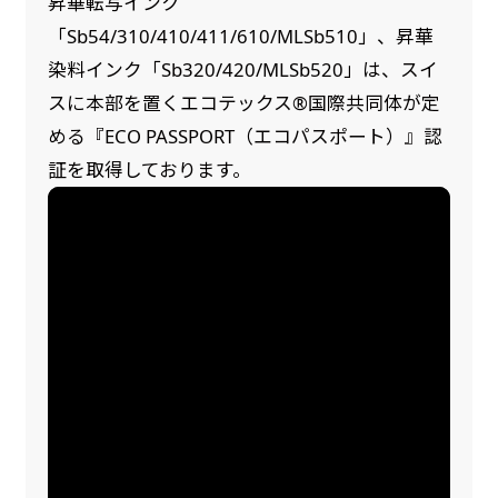
昇華転写インク
「Sb54/310/410/411/610/MLSb510」、昇華
染料インク「Sb320/420/MLSb520」は、スイ
スに本部を置くエコテックス®国際共同体が定
める『ECO PASSPORT（エコパスポート）』認
証を取得しております。