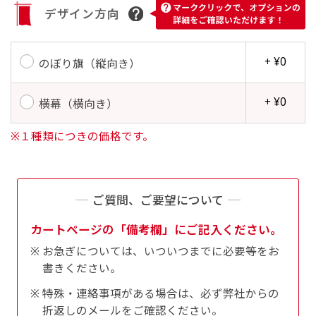
す。かわいいい＆おしゃれなのぼりです。台はセ
デザイン方向
す。かわいいい＆おしゃれなのぼりです。台はセ
ットでついてます。
ットでついてます。
+ ¥0
のぼり旗（縦向き）
+ ¥0
横幕（横向き）
※１種類につきの価格です。
ジャンボ(90x270)
ジャンボ(270x90)
遠くからでも視認しやすいジャンボサイズです。
遠くからでも視認しやすいジャンボサイズです。
駐車場などのスペースに余裕がある場所で大々的
駐車場などのスペースに余裕がある場所で大々的
ご質問、ご要望について
に宣伝できます。
に宣伝できます。
カートページの「備考欄」にご記入ください。
4mまたは5mのポールが必要です。
4mまたは5mのポールが必要です。
お急ぎについては、いついつまでに必要等をお
書きください。
特殊・連絡事項がある場合は、必ず弊社からの
折返しのメールをご確認ください。