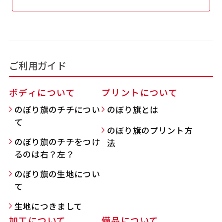
吊り下げ旗(30x42)
吊り下げ旗(42x30)
掛け軸のように吊り下げ式にします。上部に棒袋
掛け軸のように吊り下げ式にします。上部に棒袋
作成しパイプを入れてその間に紐を通します。壁
作成しパイプを入れてその間に紐を通します。壁
ご利用ガイド
際の装飾などにとてもお役立ち！
際の装飾などにとてもお役立ち！
ボディについて
プリントについて
のぼり旗のチチについ
のぼり旗とは
て
のぼり旗のプリント方
のぼり旗のチチをつけ
法
布A1ポスター(60x84)
布A1ポスター(84x60)
るのは右？左？
のぼり旗の生地につい
のぼりだけでなく、ポスターも作れます。
のぼりだけでなく、ポスターも作れます。
て
のぼり旗と同じデザインで飾れば宣伝効果UP!
のぼり旗と同じデザインで飾れば宣伝効果UP!
生地につきまして
加工について
備品について