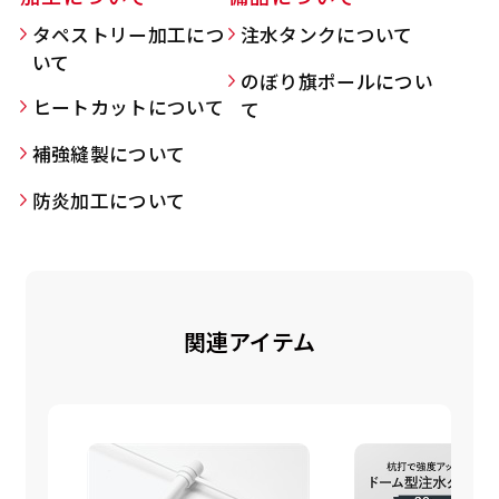
タペストリー加工につ
注水タンクについて
いて
のぼり旗ポールについ
Aバナー(60x180)
自由入力(180x60以内)
ヒートカットについて
て
補強縫製について
Aバナーは三角の形状を利用することでA面B面2
お好みのサイズで縦幕・横幕の作成が可能です。
種のデザインを楽しむことができます。前からも
長辺が180cm以内、短辺が60cm以内であれば自
防炎加工について
後ろからもアピールができる両面対応のバナーで
由なサイズを指定下さい！
す。
あんな場所こんな場所お好みのサイズでお好みの
A面B面のデザイン変化を楽しんでお客様にアピ
幕の製作をお楽しみください
ールするもよし、両面同じデザインでアピールす
（※cm単位での指定でおねがいいたします。）
関連アイテム
るもよしです！
レギュラーのれん
(180x50)