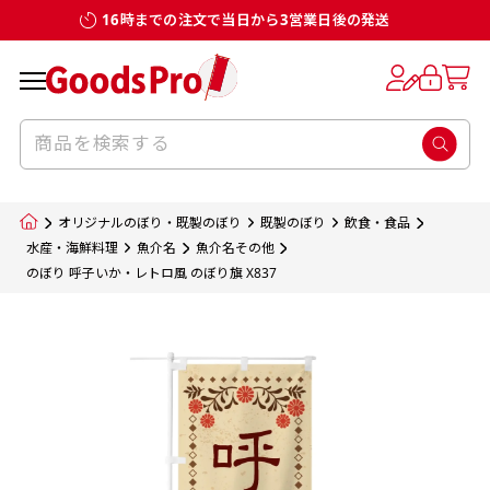
16時までの注文で当日から3営業日後の発送
お客様からのデータ入稿でのぼり旗を製作
既製デザイン
デザイン方向
チチについて
のぼり旗のチチについて
補強縫製って何？
スリット（切り込み）加工とは？
生地の種類
サイズ一覧
サイズ一覧
する場合
デザイン変更なしでのご注文となります。
のぼり旗のデザインをする際に、考えると良
既製品のサイズについては以下のサイズ表の通
既製品のサイズについては以下のサイズ表の通
一般的にはチチの位置はのぼり旗に対して上
一般的にはチチの位置はのぼり旗に対して上
補強縫製とはヒートカッター（熱で焼き切る
スリット（切り込み）を入れることで横幕が
入稿いただくデータは基本的にイラストレー
既製デザインとは当社グッズプロがオリジナ
いのがデザイン方向です。
り様々なサイズに対応しております。
り様々なサイズに対応しております。
辺３か所左辺５か所になります。のぼり旗を
辺３か所左辺５か所になります。のぼり旗を
カッター）を使用して、のぼり旗自体の強度
分割されているようにみせます。
ター形式のデータまたはフォトショップ形式
ルで製品デザインをしたデザインそのものを
のぼり旗のデザインとしては基本的に左側と
お客様オリジナルサイズで製作をしたい場合
お客様オリジナルサイズで製作をしたい場合
ポールに通す際には上辺２か所に対してチチ
ポールに通す際には上辺２か所に対してチチ
をあげるために折り返し縫いをすることで風
疑似的にのれんのように見せるための加工手
オリジナルのぼり・既製のぼり
既製のぼり
飲食・食品
のデータとさせていただいております。
指します。当グッズプロで販売として取り扱っ
上側にポールを通すミミ（業界用語でチチと
につきましてはお気軽にご相談ください。
につきましてはお気軽にご相談ください。
が左右どちらでものぼり旗自体をポールにく
が左右どちらでものぼり旗自体をポールにく
の影響を受けやすい四辺の強度を増す加工で
法です。
水産・海鮮料理
魚介名
魚介名その他
jpgデータ等の画像データを貼り付ける際には
のぼり 呼子いか・レトロ風 のぼり旗 X837
ているあらゆるのぼり旗のデザインがそれに
呼びます）が縫いつけてあるのが一般的です。
くりつけることは可能です。
くりつけることは可能です。
す。
ただし、布の性質上、必ず印刷サイズのズレな
ただし、布の性質上、必ず印刷サイズのズレな
注意が必要です。画像解像度を考慮して作成
該当いたします。既製のデザインを応用して自
ただ、お客様の飾り付けたい場所の風向きを
各辺のおおむね3～5ｍｍ程度を折り返し、縫
どは発生します（熱処理する際に生地が伸び縮
どは発生します（熱処理する際に生地が伸び縮
いただく必要があります。（概ね原寸サイズ
1本（2分割）
みする都合や・最終的なカットをする際の都合
みする都合や・最終的なカットをする際の都合
で解像度200dp以上必要です）当社の取り扱
分だけののぼり旗をつくりたい！などのデザ
少し考えると
い糸を走らせて補強します。加工をすることで
棒袋縫い加工
棒袋縫い加工
内容
個数
単価
金額
［ +33円 ］
など）のでサイズの指定につきましてはｍｍ単
など）のでサイズの指定につきましてはｍｍ単
いの規格サイズにつきましてはデザインテン
イン改造や既製デザインに自分たちの団体の
もしかしたら左側と上についているよりも右
のぼり旗の１辺～４辺は折り返し加工されま
ポンジ（一般）
生地のふちを大きく棒袋状に縫いこみポール
生地のふちを大きく棒袋状に縫いこみポール
位は不可となります。最終的なサイズも多少の
位は不可となります。最終的なサイズも多少の
プレートの用意がありますので、ご購入後マ
¥0
名前入れや会社のロゴなどを挿入するなどの
側と上についていた方が良いと思うかもしれ
すのでその部分のホツレや裂けてしまうこと
合計金額
（税込）
ズレ5ｍｍ程度は起きる可能性があります。
ズレ5ｍｍ程度は起きる可能性があります。
一般的なのぼり旗の生地はポンジといわれる
イページの「購入履歴」よりダウンロードし
を通す筒をつくります。ポール自体を包み込
を通す筒をつくります。ポール自体を包み込
相談もお請けしております。
ません。
を防止する効果があります。
てご利用くださいませ。
2本（3分割）
厚みが約0.14ｍｍのとても薄い生地を使用し
むため、耐久性があがり、デザインがより目
むため、耐久性があがり、デザインがより目
カートに入れる
風向きを考えながらチチの向きを決めてから
［ +66円 ］
ます。
棒袋縫いの場合、補強が無償で付いてきます。