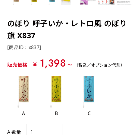
約0.2ｍｍ）。生地が重くなる分、耐久性が上
上下短辺を補強縫製しま
上左チチ
上右チチ
上チチ
（上のみ）
（上と下）
（左右）
あまりに大きな変更が何度もある場合はお断り
例
ショッピングカートページの備考欄に「以前
（上と左）
（上と右）
（上のみ）
がります。
す
する場合があります。
つくった、◯◯のぼり」の様に曖昧でも構い
ポンジをやや厚くした生地です。ポンジと比
四辺補強
のぼり 呼子いか・レトロ風 のぼり
印刷工程に入った場合はいかなる場合もキャン
ません。
べると約2倍の厚みがあります。タペストリー
［ +58円 ］
セル不可となります。
旗 X837
やバナーなどの製作によく利用します。
上左右チチ
上下左右
のぼり旗の四辺すべてを
ショート(60x150)
ショート(150x60)
チチ無し
上下チチ
左右チチ
上左右チチ
リピート（要画像確認）［ +298円 ］
（上と左右）
（四辺にチチ）
補強縫製します
[商品ID：x837]
（上と下）
（左右）
（上と左右）
幅は標準サイズですが高さが30cm 低いです。
幅は標準サイズですが高さが30cm 低いです。
弊社よりJPG画像をお送りします。ご確認のお
1,398
近距離の歩行者や、特に女性の目線を意識したい
近距離の歩行者や、特に女性の目線を意識したい
¥
返事を頂いたあとに製作開始いたします。
販売価格
〜
（税込／オプション代別）
2本（3分割）の場合だと
場合はこちらがお勧めです。
場合はこちらがお勧めです。
文字の上からカットされます
ハトメ四隅
ハトメ上2つ
ハトメ上3つ
上下左右
入稿（AI／PSD）
（+1営業日）
（+1営業日）
（+1営業日）
チチ無し
ハトメ四隅
（四辺にチチ）
購入時の案内に沿って入稿してください。［
対応ファイル：AI／PSDファイル ］
A
B
C
スリム(45x180)
スリム(180x45)
ハトメ上4つ
ハトメ上下4つ
上棒袋縫い
左棒袋縫い
上左チチと
上右チチと
入稿（AI／PSD）（要画像確認）［ +298円
（+1営業日）
（+1営業日）
（上のみ）
ハトメ右下
ハトメ左下
（上と左）
名入れ［+999円］
A 数量
］
飾る場所に対して、標準サイズでは大きすぎると
飾る場所に対して、標準サイズでは大きすぎると