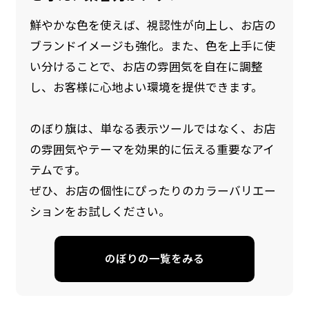
鮮やかな色を使えば、視認性が向上し、お店の
ブランドイメージも強化。また、色を上手に使
い分けることで、お店の雰囲気を自在に調整
し、お客様に心地よい環境を提供できます。
のぼり旗は、単なる表示ツールではなく、お店
の雰囲気やテーマを効果的に伝える重要なアイ
防炎加工（納期+1営業日）［ +540円 ］
テムです。
のぼり旗の防炎加工は、消防法で定められてい
ぜひ、お店の個性にぴったりのカラーバリエー
る場所でのぼり旗を使用する際に推奨されてい
ションをお試しください。
ます。防炎加工によってのぼり旗が炎に触れても
燃えにくくなります。（燃えるというより溶け
のぼりの一覧をみる
るに近くなるイメージ）一般的な方法は、旗の
素材に特殊な化学薬品を使用して延焼を抑えま
す。