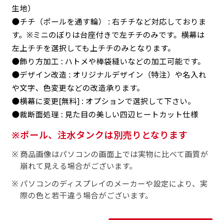
返事を頂いたあとに製作開始いたします。
弊社よりJPG画像をお送りします。ご確認のお
生地）
返事を頂いたあとに製作開始いたします。
●チチ（ポールを通す輪） : 右チチなど対応しておりま
す。※ミニのぼりは台座付きで左チチのみです。横幕は
デザインアレンジ［ +2,498円 ］
左上チチを選択しても上チチのみとなります。
ハーフ(30x90)
ハーフ(90x30)
デザインの色や文字等が変更いただけます。
●飾り方加工 : ハトメや棒袋縫いなどの加工可能です。
店内用です。お客さんの歩行や陳列した商品の邪
店内用です。お客さんの歩行や陳列した商品の邪
●デザイン改造 : オリジナルデザイン（特注）や名入れ
魔になりにくいのがポイントです。ハーフ用のポ
や文字、色変更などの改造承ります。
魔になりにくいのがポイントです。ハーフ用のポ
●横幕に変更[無料] : オプションで選択して下さい。
ールが必要です。
ールが必要です。
●裁断面処理 : 見た目の美しい四辺ヒートカット仕様
ポール、注水タンクは別売りとなります
商品画像はパソコンの画面上では実物に比べて画質が
崩れて見える場合がございます。
ミニ(10x30)
ミニ(30x10)
パソコンのディスプレイのメーカーや設定により、実
際の色と若干違う場合がございます。
台座タイプ・吸盤タイプ・クリップタイプがござ
台座タイプ・吸盤タイプ・クリップタイプがござ
います。レジカウンターや商品棚にぴったりで
います。レジカウンターや商品棚にぴったりで