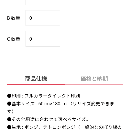
感じる場合や、立てる本数を増やしたい場合はこ
感じる場合や、立てる本数を増やしたい場合はこ
1本（2分割）の場合だと
文字のみの名入れが可能です。
弊社よりJPG画像をお送りします。ご確認のお
ちらです。
ちらです。
文字の間にスリットが入ります
返事を頂いたあとに製作開始いたします。
B 数量
幅が15cm 狭くなっておりスリムな印象を受けま
幅が15cm 狭くなっておりスリムな印象を受けま
上下棒袋縫い
その他
名入れ（要画像確認）［+1,298円］
右棒袋縫い
上棒袋縫い
上下棒袋縫い
（上のみ）
す。
す。
（上と右）
（上のみ）
（上と下）
デザイン依頼［ +3,998円 ］
弊社よりJPG画像をお送りします。ご確認のお
C 数量
※備考欄に要望をお書きください
返事を頂いたあとに製作開始いたします。
ご購入時の案内にそって、デザイン画のファ
イルまたは、文章でお知らせください。
ロゴ有り名入れ［ +1,498円］
Aバナー用チチ
タペストリー
その他
加工
（上2下2）
文字だけのぼり［ +1,298円 ］
コンパクト(45x150)
コンパクト(150x45)
ご購入時の案内にそって、デザイン画のファ
商品仕様
価格と納期
※パイプ紐付き
※備考欄に要望をお書きください
イルまたは、文章でお知らせください。
ご購入時の案内に沿って、文字をご指定くだ
あまり一般的でないサイズですが最近、注文が増
あまり一般的でないサイズですが最近、注文が増
●印刷 : フルカラーダイレクト印刷
さい。
えてきました。
えてきました。
●基本サイズ : 60cm×180cm （リサイズ変更できま
ロゴ有り名入れ（要画像確認）［ +1,798
コンビニさんなどで多いです。 お店の外観の邪魔
コンビニさんなどで多いです。 お店の外観の邪魔
す）
円］
になりづらく、狭い範囲で沢山飾れます。
になりづらく、狭い範囲で沢山飾れます。
文字だけのぼり（要画像確認）［ +1,598円
●その他用途に合わせて選べるサイズ。
］
弊社よりJPG画像をお送りします。ご確認のお
●生地 : ポンジ、テトロンポンジ（一般的なのぼり旗の