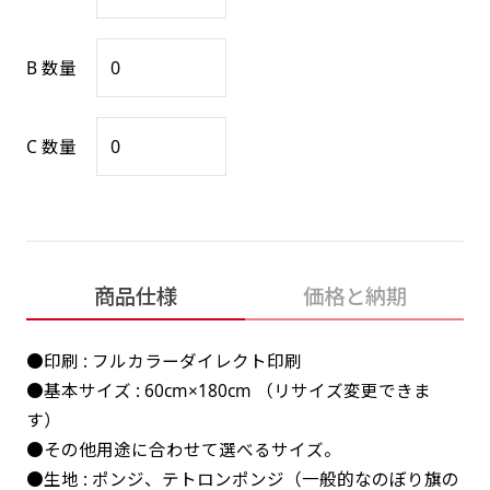
感じる場合や、立てる本数を増やしたい場合はこ
感じる場合や、立てる本数を増やしたい場合はこ
1本（2分割）の場合だと
文字のみの名入れが可能です。
弊社よりJPG画像をお送りします。ご確認のお
ちらです。
ちらです。
文字の間にスリットが入ります
返事を頂いたあとに製作開始いたします。
B 数量
幅が15cm 狭くなっておりスリムな印象を受けま
幅が15cm 狭くなっておりスリムな印象を受けま
上下棒袋縫い
その他
名入れ（要画像確認）［+1,298円］
右棒袋縫い
上棒袋縫い
上下棒袋縫い
（上のみ）
す。
す。
（上と右）
（上のみ）
（上と下）
デザイン依頼［ +3,998円 ］
弊社よりJPG画像をお送りします。ご確認のお
C 数量
※備考欄に要望をお書きください
返事を頂いたあとに製作開始いたします。
ご購入時の案内にそって、デザイン画のファ
イルまたは、文章でお知らせください。
ロゴ有り名入れ［ +1,498円］
Aバナー用チチ
タペストリー
その他
加工
（上2下2）
文字だけのぼり［ +1,298円 ］
コンパクト(45x150)
コンパクト(150x45)
ご購入時の案内にそって、デザイン画のファ
商品仕様
価格と納期
※パイプ紐付き
※備考欄に要望をお書きください
イルまたは、文章でお知らせください。
ご購入時の案内に沿って、文字をご指定くだ
あまり一般的でないサイズですが最近、注文が増
あまり一般的でないサイズですが最近、注文が増
●印刷 : フルカラーダイレクト印刷
さい。
えてきました。
えてきました。
●基本サイズ : 60cm×180cm （リサイズ変更できま
ロゴ有り名入れ（要画像確認）［ +1,798
コンビニさんなどで多いです。 お店の外観の邪魔
コンビニさんなどで多いです。 お店の外観の邪魔
す）
円］
になりづらく、狭い範囲で沢山飾れます。
になりづらく、狭い範囲で沢山飾れます。
文字だけのぼり（要画像確認）［ +1,598円
●その他用途に合わせて選べるサイズ。
］
弊社よりJPG画像をお送りします。ご確認のお
●生地 : ポンジ、テトロンポンジ（一般的なのぼり旗の