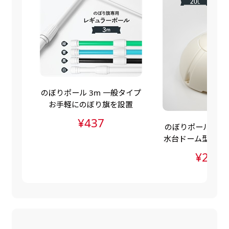
自由入力(60x180以内)
レギュラーのれんは横幕の上部にチチを5か所つ
お好みのサイズで縦幕・横幕の作成が可能です。
けて疑似的にのれんのような幕をつくります。お
長辺が180cm以内、短辺が60cm以内であれば自
店の入口付近の装飾に是非！
由なサイズを指定下さい！
あんな場所こんな場所お好みのサイズでお好みの
幕の製作をお楽しみください
のぼりポール 3m 一般タイプ
（※cm単位での指定でおねがいいたします。）
お手軽にのぼり旗を設置
レギュラースリムのれん
¥437
のぼりポールスタン
(180x30)
水台ドーム型（ポ
水台・注水ダンク
レギュラーのれんスリムは横幕の上部にチチを5
¥2,83
か所つけて疑似的にのれんのような幕をつくりま
す。
レギュラーのれんとの違いは縦のサイズが異なり
ます。（レギュラーのれん縦50cm／レギュラー
スリムのれん縦30cm）お店の入口付近の装飾に