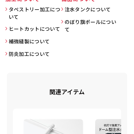
タペストリー加工につ
注水タンクについて
いて
のぼり旗ポールについ
Aバナー(60x180)
自由入力(180x60以内)
ヒートカットについて
て
補強縫製について
Aバナーは三角の形状を利用することでA面B面2
お好みのサイズで縦幕・横幕の作成が可能です。
種のデザインを楽しむことができます。前からも
長辺が180cm以内、短辺が60cm以内であれば自
防炎加工について
後ろからもアピールができる両面対応のバナーで
由なサイズを指定下さい！
す。
あんな場所こんな場所お好みのサイズでお好みの
A面B面のデザイン変化を楽しんでお客様にアピ
幕の製作をお楽しみください
ールするもよし、両面同じデザインでアピールす
（※cm単位での指定でおねがいいたします。）
関連アイテム
るもよしです！
レギュラーのれん
(180x50)