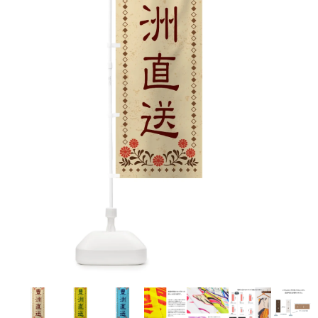
お客様自身でオリジナルのサイズで製作する
立ちます。
立ちます。
デザインをするとどの方向でデザインをする
名入れについて
場合につきましてはご希望の仕上がりサイズ
のぼり旗製作で一番良く使用される生地で
カーブ形状の特殊なのぼり旗にも適合する加
カーブ形状の特殊なのぼり旗にも適合する加
に対して四辺（すべての辺をプラス10ｍｍ）
と良いかひらめくかもしれません。デザイン
す。生地の厚みが薄く、裏側にインクが浸透
当社の既製のぼり旗に対してお客様の任意の
工方法となります。
工方法となります。
側辺補強縫製
3本（4分割）
したサイズで製作ください。（重要な情報な
の方向性につきましてはお客様の好みもあり
しやすい生地です。
テキストや企業情報・お店情報などを埋め込
［ +38円 ］
［ +99円 ］
どについては仕上がりサイズから四辺内側に
ますので、見られる方（お客様）ができる限
20ｍｍ程度内側の範囲内でデザイン校正して
むことができます。ご購入時にご希望の店舗
ハトメ加工
ハトメ加工
り反転したデザインをみるよりも正像でみら
ください）
名などをご記載ください。専任のデザイナー
ハトメ（鳩目）とは、革や布などに開けた穴
ハトメ（鳩目）とは、革や布などに開けた穴
れるデザインを提供したいかと思いますので
4本（5分割）
がバッチリデザインします。書体などのご指
を補強するために取り付けるリングです。壁
を補強するために取り付けるリングです。壁
その辺を参考にするとよいかもしれません。
［ +132円 ］
当社の既製デザインを利用してのぼり旗を
定がなければ、のぼりのイメージに最適のフ
L字補強縫製
側にロープなどで固定して、突風で倒れること
側にロープなどで固定して、突風で倒れること
製作したい場合
［ +38円 ］
ォントを使用します。基本的にのぼりの下部
も風向きによってずっと裏向きになってしまう
も風向きによってずっと裏向きになってしまう
のぼり旗の改造プランとなりますので改造の
にショップ名、社名、電話番号が入ります。
チチのついてない長辺・
いこともありません。
いこともありません。
【注意点】
程度によってデザイン加工費用が発生いたし
データをお送りいただけましたらロゴの印刷
短辺を補強縫製します
スリット（切り込み）は均等割りを意識して
ます。
も出来ます。
レギュラー(60x180)
レギュラー(180x60)
カットラインを入れます。
トロピカル（納期+1営業日）
詳細は
ください。
お問い合わせ
お客様が納得するまで何度でもデザインの修
三辺補強
デザインや絵柄をスリット加工時にカットす
［ +299円 ］
［ +48円 ］
正をしますので、初めての方でもお気軽にご
よく見かける一般的なのぼり旗のサイズです。
よく見かける一般的なのぼり旗のサイズです。
る場合があります。
ほとんどのポールや注水台に使用できます。
ほとんどのポールや注水台に使用できます。
ワンランク厚手のトロピカル（生地の厚みが
相談ください。
リピート
チチのついてない長辺・
上チチ
上下チチ
左右チチ