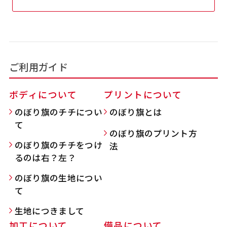
吊り下げ旗(30x42)
吊り下げ旗(42x30)
掛け軸のように吊り下げ式にします。上部に棒袋
掛け軸のように吊り下げ式にします。上部に棒袋
作成しパイプを入れてその間に紐を通します。壁
作成しパイプを入れてその間に紐を通します。壁
ご利用ガイド
際の装飾などにとてもお役立ち！
際の装飾などにとてもお役立ち！
ボディについて
プリントについて
のぼり旗のチチについ
のぼり旗とは
て
のぼり旗のプリント方
のぼり旗のチチをつけ
法
布A1ポスター(60x84)
布A1ポスター(84x60)
るのは右？左？
のぼり旗の生地につい
のぼりだけでなく、ポスターも作れます。
のぼりだけでなく、ポスターも作れます。
て
のぼり旗と同じデザインで飾れば宣伝効果UP!
のぼり旗と同じデザインで飾れば宣伝効果UP!
生地につきまして
加工について
備品について