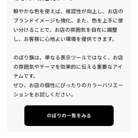
鮮やかな色を使えば、視認性が向上し、お店の
ブランドイメージも強化。また、色を上手に使
い分けることで、お店の雰囲気を自在に調整
し、お客様に心地よい環境を提供できます。
のぼり旗は、単なる表示ツールではなく、お店
の雰囲気やテーマを効果的に伝える重要なアイ
防炎加工（納期+1営業日）［ +540円 ］
テムです。
のぼり旗の防炎加工は、消防法で定められてい
ぜひ、お店の個性にぴったりのカラーバリエー
る場所でのぼり旗を使用する際に推奨されてい
ションをお試しください。
ます。防炎加工によってのぼり旗が炎に触れても
燃えにくくなります。（燃えるというより溶け
のぼりの一覧をみる
るに近くなるイメージ）一般的な方法は、旗の
素材に特殊な化学薬品を使用して延焼を抑えま
す。