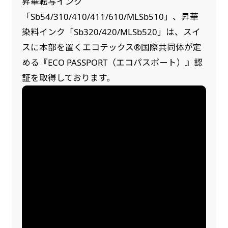
昇華転写インク
「Sb54/310/410/411/610/MLSb510」、昇華
染料インク「Sb320/420/MLSb520」は、スイ
スに本部を置くエコテックス®国際共同体が定
める『ECO PASSPORT（エコパスポート）』認
証を取得しております。