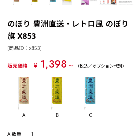
約0.2ｍｍ）。生地が重くなる分、耐久性が上
上下短辺を補強縫製しま
上左チチ
上右チチ
上チチ
（上のみ）
（上と下）
（左右）
あまりに大きな変更が何度もある場合はお断り
例
ショッピングカートページの備考欄に「以前
（上と左）
（上と右）
（上のみ）
がります。
す
する場合があります。
つくった、◯◯のぼり」の様に曖昧でも構い
ポンジをやや厚くした生地です。ポンジと比
四辺補強
のぼり 豊洲直送・レトロ風 のぼり
印刷工程に入った場合はいかなる場合もキャン
ません。
べると約2倍の厚みがあります。タペストリー
［ +58円 ］
セル不可となります。
旗 X853
やバナーなどの製作によく利用します。
上左右チチ
上下左右
のぼり旗の四辺すべてを
ショート(60x150)
ショート(150x60)
チチ無し
上下チチ
左右チチ
上左右チチ
リピート（要画像確認）［ +298円 ］
（上と左右）
（四辺にチチ）
補強縫製します
[商品ID：x853]
（上と下）
（左右）
（上と左右）
幅は標準サイズですが高さが30cm 低いです。
幅は標準サイズですが高さが30cm 低いです。
弊社よりJPG画像をお送りします。ご確認のお
1,398
近距離の歩行者や、特に女性の目線を意識したい
近距離の歩行者や、特に女性の目線を意識したい
¥
返事を頂いたあとに製作開始いたします。
販売価格
〜
（税込／オプション代別）
2本（3分割）の場合だと
場合はこちらがお勧めです。
場合はこちらがお勧めです。
文字の上からカットされます
ハトメ四隅
ハトメ上2つ
ハトメ上3つ
上下左右
入稿（AI／PSD）
（+1営業日）
（+1営業日）
（+1営業日）
チチ無し
ハトメ四隅
（四辺にチチ）
購入時の案内に沿って入稿してください。［
対応ファイル：AI／PSDファイル ］
A
B
C
スリム(45x180)
スリム(180x45)
ハトメ上4つ
ハトメ上下4つ
上棒袋縫い
左棒袋縫い
上左チチと
上右チチと
入稿（AI／PSD）（要画像確認）［ +298円
（+1営業日）
（+1営業日）
（上のみ）
ハトメ右下
ハトメ左下
（上と左）
名入れ［+999円］
A 数量
］
飾る場所に対して、標準サイズでは大きすぎると
飾る場所に対して、標準サイズでは大きすぎると