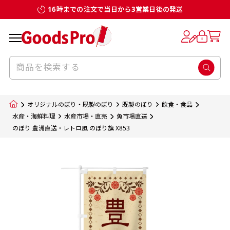
16時までの注文で当日から3営業日後の発送
お客様からのデータ入稿でのぼり旗を製作
既製デザイン
デザイン方向
チチについて
のぼり旗のチチについて
補強縫製って何？
スリット（切り込み）加工とは？
生地の種類
サイズ一覧
サイズ一覧
する場合
デザイン変更なしでのご注文となります。
のぼり旗のデザインをする際に、考えると良
既製品のサイズについては以下のサイズ表の通
既製品のサイズについては以下のサイズ表の通
一般的にはチチの位置はのぼり旗に対して上
一般的にはチチの位置はのぼり旗に対して上
補強縫製とはヒートカッター（熱で焼き切る
スリット（切り込み）を入れることで横幕が
入稿いただくデータは基本的にイラストレー
既製デザインとは当社グッズプロがオリジナ
いのがデザイン方向です。
り様々なサイズに対応しております。
り様々なサイズに対応しております。
辺３か所左辺５か所になります。のぼり旗を
辺３か所左辺５か所になります。のぼり旗を
カッター）を使用して、のぼり旗自体の強度
分割されているようにみせます。
ター形式のデータまたはフォトショップ形式
ルで製品デザインをしたデザインそのものを
のぼり旗のデザインとしては基本的に左側と
お客様オリジナルサイズで製作をしたい場合
お客様オリジナルサイズで製作をしたい場合
ポールに通す際には上辺２か所に対してチチ
ポールに通す際には上辺２か所に対してチチ
をあげるために折り返し縫いをすることで風
疑似的にのれんのように見せるための加工手
オリジナルのぼり・既製のぼり
既製のぼり
飲食・食品
のデータとさせていただいております。
指します。当グッズプロで販売として取り扱っ
上側にポールを通すミミ（業界用語でチチと
につきましてはお気軽にご相談ください。
につきましてはお気軽にご相談ください。
が左右どちらでものぼり旗自体をポールにく
が左右どちらでものぼり旗自体をポールにく
の影響を受けやすい四辺の強度を増す加工で
法です。
水産・海鮮料理
水産市場・直売
魚市場直送
jpgデータ等の画像データを貼り付ける際には
のぼり 豊洲直送・レトロ風 のぼり旗 X853
ているあらゆるのぼり旗のデザインがそれに
呼びます）が縫いつけてあるのが一般的です。
くりつけることは可能です。
くりつけることは可能です。
す。
ただし、布の性質上、必ず印刷サイズのズレな
ただし、布の性質上、必ず印刷サイズのズレな
注意が必要です。画像解像度を考慮して作成
該当いたします。既製のデザインを応用して自
ただ、お客様の飾り付けたい場所の風向きを
各辺のおおむね3～5ｍｍ程度を折り返し、縫
どは発生します（熱処理する際に生地が伸び縮
どは発生します（熱処理する際に生地が伸び縮
いただく必要があります。（概ね原寸サイズ
1本（2分割）
みする都合や・最終的なカットをする際の都合
みする都合や・最終的なカットをする際の都合
で解像度200dp以上必要です）当社の取り扱
分だけののぼり旗をつくりたい！などのデザ
少し考えると
い糸を走らせて補強します。加工をすることで
棒袋縫い加工
棒袋縫い加工
内容
個数
単価
金額
［ +33円 ］
など）のでサイズの指定につきましてはｍｍ単
など）のでサイズの指定につきましてはｍｍ単
いの規格サイズにつきましてはデザインテン
イン改造や既製デザインに自分たちの団体の
もしかしたら左側と上についているよりも右
のぼり旗の１辺～４辺は折り返し加工されま
ポンジ（一般）
生地のふちを大きく棒袋状に縫いこみポール
生地のふちを大きく棒袋状に縫いこみポール
位は不可となります。最終的なサイズも多少の
位は不可となります。最終的なサイズも多少の
プレートの用意がありますので、ご購入後マ
¥0
名前入れや会社のロゴなどを挿入するなどの
側と上についていた方が良いと思うかもしれ
すのでその部分のホツレや裂けてしまうこと
合計金額
（税込）
ズレ5ｍｍ程度は起きる可能性があります。
ズレ5ｍｍ程度は起きる可能性があります。
一般的なのぼり旗の生地はポンジといわれる
イページの「購入履歴」よりダウンロードし
を通す筒をつくります。ポール自体を包み込
を通す筒をつくります。ポール自体を包み込
相談もお請けしております。
ません。
を防止する効果があります。
てご利用くださいませ。
2本（3分割）
厚みが約0.14ｍｍのとても薄い生地を使用し
むため、耐久性があがり、デザインがより目
むため、耐久性があがり、デザインがより目
カートに入れる
風向きを考えながらチチの向きを決めてから
［ +66円 ］
ます。
棒袋縫いの場合、補強が無償で付いてきます。