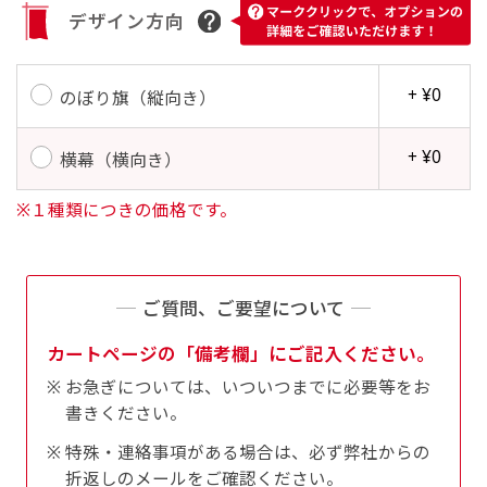
す。かわいいい＆おしゃれなのぼりです。台はセ
デザイン方向
す。かわいいい＆おしゃれなのぼりです。台はセ
ットでついてます。
ットでついてます。
+ ¥0
のぼり旗（縦向き）
+ ¥0
横幕（横向き）
※１種類につきの価格です。
ジャンボ(90x270)
ジャンボ(270x90)
遠くからでも視認しやすいジャンボサイズです。
遠くからでも視認しやすいジャンボサイズです。
駐車場などのスペースに余裕がある場所で大々的
駐車場などのスペースに余裕がある場所で大々的
ご質問、ご要望について
に宣伝できます。
に宣伝できます。
カートページの「備考欄」にご記入ください。
4mまたは5mのポールが必要です。
4mまたは5mのポールが必要です。
お急ぎについては、いついつまでに必要等をお
書きください。
特殊・連絡事項がある場合は、必ず弊社からの
折返しのメールをご確認ください。