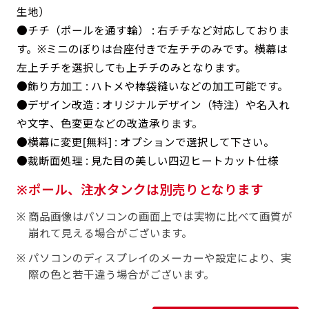
返事を頂いたあとに製作開始いたします。
弊社よりJPG画像をお送りします。ご確認のお
生地）
返事を頂いたあとに製作開始いたします。
●チチ（ポールを通す輪） : 右チチなど対応しておりま
す。※ミニのぼりは台座付きで左チチのみです。横幕は
デザインアレンジ［ +2,498円 ］
左上チチを選択しても上チチのみとなります。
ハーフ(30x90)
ハーフ(90x30)
デザインの色や文字等が変更いただけます。
●飾り方加工 : ハトメや棒袋縫いなどの加工可能です。
店内用です。お客さんの歩行や陳列した商品の邪
店内用です。お客さんの歩行や陳列した商品の邪
●デザイン改造 : オリジナルデザイン（特注）や名入れ
魔になりにくいのがポイントです。ハーフ用のポ
や文字、色変更などの改造承ります。
魔になりにくいのがポイントです。ハーフ用のポ
●横幕に変更[無料] : オプションで選択して下さい。
ールが必要です。
ールが必要です。
●裁断面処理 : 見た目の美しい四辺ヒートカット仕様
ポール、注水タンクは別売りとなります
商品画像はパソコンの画面上では実物に比べて画質が
崩れて見える場合がございます。
ミニ(10x30)
ミニ(30x10)
パソコンのディスプレイのメーカーや設定により、実
際の色と若干違う場合がございます。
台座タイプ・吸盤タイプ・クリップタイプがござ
台座タイプ・吸盤タイプ・クリップタイプがござ
います。レジカウンターや商品棚にぴったりで
います。レジカウンターや商品棚にぴったりで