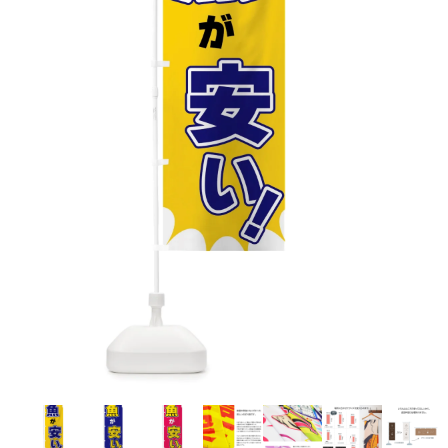
お客様自身でオリジナルのサイズで製作する
立ちます。
立ちます。
デザインをするとどの方向でデザインをする
名入れについて
場合につきましてはご希望の仕上がりサイズ
のぼり旗製作で一番良く使用される生地で
カーブ形状の特殊なのぼり旗にも適合する加
カーブ形状の特殊なのぼり旗にも適合する加
に対して四辺（すべての辺をプラス10ｍｍ）
と良いかひらめくかもしれません。デザイン
す。生地の厚みが薄く、裏側にインクが浸透
当社の既製のぼり旗に対してお客様の任意の
工方法となります。
工方法となります。
側辺補強縫製
3本（4分割）
したサイズで製作ください。（重要な情報な
の方向性につきましてはお客様の好みもあり
しやすい生地です。
テキストや企業情報・お店情報などを埋め込
［ +38円 ］
［ +99円 ］
どについては仕上がりサイズから四辺内側に
ますので、見られる方（お客様）ができる限
20ｍｍ程度内側の範囲内でデザイン校正して
むことができます。ご購入時にご希望の店舗
ハトメ加工
ハトメ加工
り反転したデザインをみるよりも正像でみら
ください）
名などをご記載ください。専任のデザイナー
ハトメ（鳩目）とは、革や布などに開けた穴
ハトメ（鳩目）とは、革や布などに開けた穴
れるデザインを提供したいかと思いますので
4本（5分割）
がバッチリデザインします。書体などのご指
を補強するために取り付けるリングです。壁
を補強するために取り付けるリングです。壁
その辺を参考にするとよいかもしれません。
［ +132円 ］
当社の既製デザインを利用してのぼり旗を
定がなければ、のぼりのイメージに最適のフ
L字補強縫製
側にロープなどで固定して、突風で倒れること
側にロープなどで固定して、突風で倒れること
製作したい場合
［ +38円 ］
ォントを使用します。基本的にのぼりの下部
も風向きによってずっと裏向きになってしまう
も風向きによってずっと裏向きになってしまう
のぼり旗の改造プランとなりますので改造の
にショップ名、社名、電話番号が入ります。
チチのついてない長辺・
いこともありません。
いこともありません。
【注意点】
程度によってデザイン加工費用が発生いたし
データをお送りいただけましたらロゴの印刷
短辺を補強縫製します
スリット（切り込み）は均等割りを意識して
ます。
も出来ます。
レギュラー(60x180)
レギュラー(180x60)
カットラインを入れます。
トロピカル（納期+1営業日）
詳細は
ください。
お問い合わせ
お客様が納得するまで何度でもデザインの修
三辺補強
デザインや絵柄をスリット加工時にカットす
［ +299円 ］
［ +48円 ］
正をしますので、初めての方でもお気軽にご
よく見かける一般的なのぼり旗のサイズです。
よく見かける一般的なのぼり旗のサイズです。
る場合があります。
ほとんどのポールや注水台に使用できます。
ほとんどのポールや注水台に使用できます。
ワンランク厚手のトロピカル（生地の厚みが
相談ください。
リピート
チチのついてない長辺・
上チチ
上下チチ
左右チチ