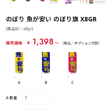
約0.2ｍｍ）。生地が重くなる分、耐久性が上
上下短辺を補強縫製しま
上左チチ
上右チチ
上チチ
（上のみ）
（上と下）
（左右）
あまりに大きな変更が何度もある場合はお断り
例
ショッピングカートページの備考欄に「以前
（上と左）
（上と右）
（上のみ）
がります。
す
する場合があります。
つくった、◯◯のぼり」の様に曖昧でも構い
ポンジをやや厚くした生地です。ポンジと比
四辺補強
のぼり 魚が安い のぼり旗 X8GR
印刷工程に入った場合はいかなる場合もキャン
ません。
べると約2倍の厚みがあります。タペストリー
［ +58円 ］
セル不可となります。
やバナーなどの製作によく利用します。
[商品ID：x8gr]
上左右チチ
上下左右
のぼり旗の四辺すべてを
ショート(60x150)
ショート(150x60)
チチ無し
上下チチ
左右チチ
上左右チチ
リピート（要画像確認）［ +298円 ］
（上と左右）
（四辺にチチ）
1,398
補強縫製します
（上と下）
（左右）
（上と左右）
¥
販売価格
〜
（税込／オプション代別）
幅は標準サイズですが高さが30cm 低いです。
幅は標準サイズですが高さが30cm 低いです。
弊社よりJPG画像をお送りします。ご確認のお
近距離の歩行者や、特に女性の目線を意識したい
近距離の歩行者や、特に女性の目線を意識したい
返事を頂いたあとに製作開始いたします。
2本（3分割）の場合だと
場合はこちらがお勧めです。
場合はこちらがお勧めです。
文字の上からカットされます
ハトメ四隅
ハトメ上2つ
ハトメ上3つ
上下左右
入稿（AI／PSD）
（+1営業日）
（+1営業日）
（+1営業日）
チチ無し
ハトメ四隅
（四辺にチチ）
購入時の案内に沿って入稿してください。［
A
B
C
対応ファイル：AI／PSDファイル ］
スリム(45x180)
スリム(180x45)
ハトメ上4つ
ハトメ上下4つ
上棒袋縫い
A 数量
左棒袋縫い
上左チチと
上右チチと
入稿（AI／PSD）（要画像確認）［ +298円
（+1営業日）
（+1営業日）
（上のみ）
ハトメ右下
ハトメ左下
（上と左）
名入れ［+999円］
］
飾る場所に対して、標準サイズでは大きすぎると
飾る場所に対して、標準サイズでは大きすぎると