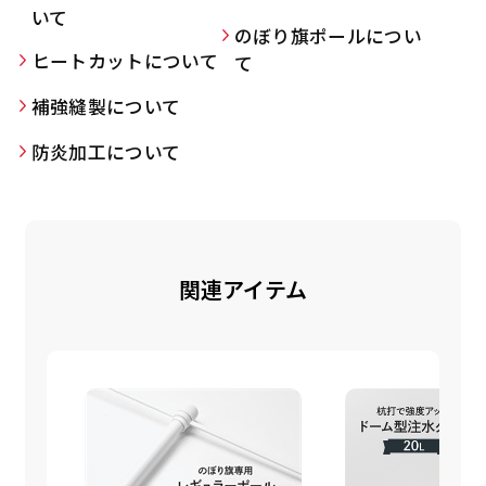
いて
のぼり旗ポールについ
ヒートカットについて
て
Aバナー(60x180)
自由入力(180x60以内)
補強縫製について
Aバナーは三角の形状を利用することでA面B面2
防炎加工について
お好みのサイズで縦幕・横幕の作成が可能です。
種のデザインを楽しむことができます。前からも
長辺が180cm以内、短辺が60cm以内であれば自
後ろからもアピールができる両面対応のバナーで
由なサイズを指定下さい！
す。
あんな場所こんな場所お好みのサイズでお好みの
A面B面のデザイン変化を楽しんでお客様にアピ
幕の製作をお楽しみください
関連アイテム
ールするもよし、両面同じデザインでアピールす
（※cm単位での指定でおねがいいたします。）
るもよしです！
レギュラーのれん
(180x50)