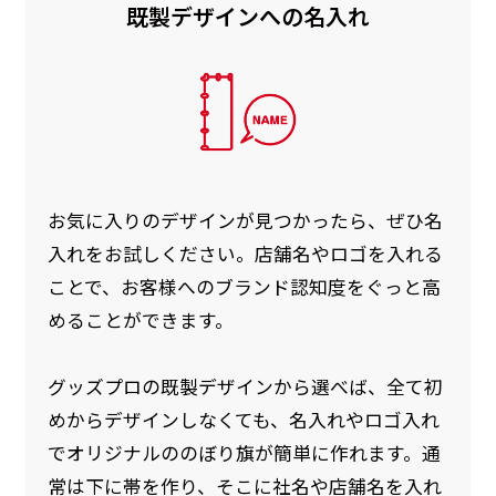
既製デザインへの名入れ
お急ぎ［ +330円 ］
お急ぎは翌営業日発送（基本12時締め切り)枚数
によって対応できない場合、ギリギリでも対応
できる場合もあります。防炎加工、トロピカル
生地は対応不可です。
お気に入りのデザインが見つかったら、ぜひ名
入れをお試しください。店舗名やロゴを入れる
ことで、お客様へのブランド認知度をぐっと高
めることができます。
グッズプロの既製デザインから選べば、全て初
めからデザインしなくても、名入れやロゴ入れ
でオリジナルののぼり旗が簡単に作れます。通
常は下に帯を作り、そこに社名や店舗名を入れ