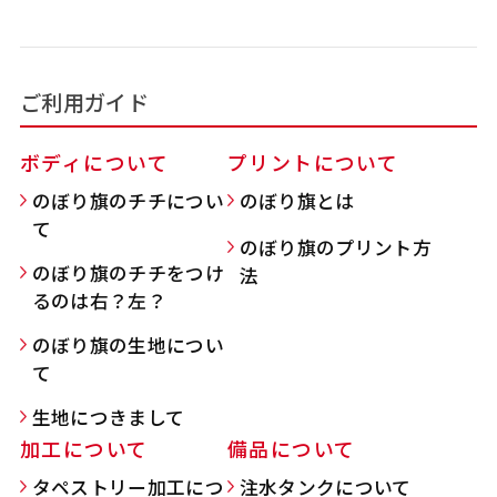
吊り下げ旗(30x42)
吊り下げ旗(42x30)
ご利用ガイド
掛け軸のように吊り下げ式にします。上部に棒袋
掛け軸のように吊り下げ式にします。上部に棒袋
作成しパイプを入れてその間に紐を通します。壁
作成しパイプを入れてその間に紐を通します。壁
ボディについて
プリントについて
際の装飾などにとてもお役立ち！
際の装飾などにとてもお役立ち！
のぼり旗のチチについ
のぼり旗とは
て
のぼり旗のプリント方
のぼり旗のチチをつけ
法
るのは右？左？
布A1ポスター(60x84)
布A1ポスター(84x60)
のぼり旗の生地につい
て
のぼりだけでなく、ポスターも作れます。
のぼりだけでなく、ポスターも作れます。
生地につきまして
のぼり旗と同じデザインで飾れば宣伝効果UP!
のぼり旗と同じデザインで飾れば宣伝効果UP!
加工について
備品について
タペストリー加工につ
注水タンクについて