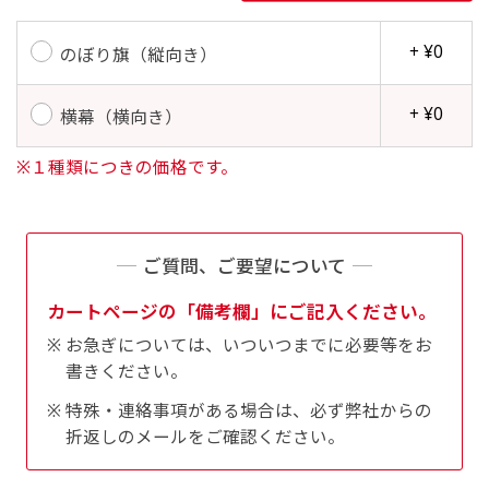
す。かわいいい＆おしゃれなのぼりです。台はセ
す。かわいいい＆おしゃれなのぼりです。台はセ
+ ¥0
ットでついてます。
ットでついてます。
のぼり旗（縦向き）
+ ¥0
横幕（横向き）
※１種類につきの価格です。
ジャンボ(90x270)
ジャンボ(270x90)
ご質問、ご要望について
遠くからでも視認しやすいジャンボサイズです。
遠くからでも視認しやすいジャンボサイズです。
駐車場などのスペースに余裕がある場所で大々的
駐車場などのスペースに余裕がある場所で大々的
カートページの「備考欄」にご記入ください。
に宣伝できます。
に宣伝できます。
お急ぎについては、いついつまでに必要等をお
4mまたは5mのポールが必要です。
4mまたは5mのポールが必要です。
書きください。
特殊・連絡事項がある場合は、必ず弊社からの
折返しのメールをご確認ください。