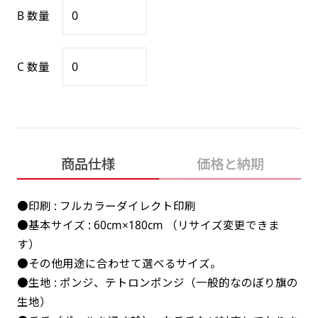
感じる場合や、立てる本数を増やしたい場合はこ
感じる場合や、立てる本数を増やしたい場合はこ
B 数量
1本（2分割）の場合だと
文字のみの名入れが可能です。
弊社よりJPG画像をお送りします。ご確認のお
ちらです。
ちらです。
文字の間にスリットが入ります
返事を頂いたあとに製作開始いたします。
幅が15cm 狭くなっておりスリムな印象を受けま
幅が15cm 狭くなっておりスリムな印象を受けま
上下棒袋縫い
その他
名入れ（要画像確認）［+1,298円］
C 数量
右棒袋縫い
上棒袋縫い
上下棒袋縫い
（上のみ）
す。
す。
（上と右）
（上のみ）
（上と下）
デザイン依頼［ +3,998円 ］
弊社よりJPG画像をお送りします。ご確認のお
※備考欄に要望をお書きください
返事を頂いたあとに製作開始いたします。
ご購入時の案内にそって、デザイン画のファ
イルまたは、文章でお知らせください。
ロゴ有り名入れ［ +1,498円］
Aバナー用チチ
タペストリー
商品仕様
価格と納期
その他
加工
（上2下2）
文字だけのぼり［ +1,298円 ］
コンパクト(45x150)
コンパクト(150x45)
ご購入時の案内にそって、デザイン画のファ
※パイプ紐付き
※備考欄に要望をお書きください
●印刷 : フルカラーダイレクト印刷
イルまたは、文章でお知らせください。
ご購入時の案内に沿って、文字をご指定くだ
あまり一般的でないサイズですが最近、注文が増
あまり一般的でないサイズですが最近、注文が増
●基本サイズ : 60cm×180cm （リサイズ変更できま
さい。
えてきました。
えてきました。
す）
ロゴ有り名入れ（要画像確認）［ +1,798
コンビニさんなどで多いです。 お店の外観の邪魔
コンビニさんなどで多いです。 お店の外観の邪魔
●その他用途に合わせて選べるサイズ。
円］
になりづらく、狭い範囲で沢山飾れます。
になりづらく、狭い範囲で沢山飾れます。
文字だけのぼり（要画像確認）［ +1,598円
●生地 : ポンジ、テトロンポンジ（一般的なのぼり旗の
］
生地）
弊社よりJPG画像をお送りします。ご確認のお