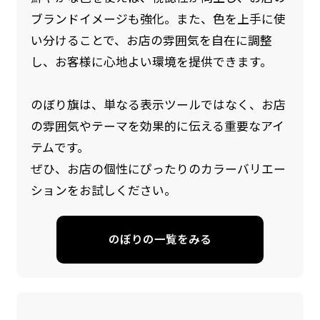
ブランドイメージも強化。また、色を上手に使
い分けることで、お店の雰囲気を自在に調整
し、お客様に心地よい環境を提供できます。
のぼり旗は、単なる表示ツールではなく、お店
の雰囲気やテーマを効果的に伝える重要なアイ
テムです。
防炎加工（納期+1営業日）［ +540円 ］
ぜひ、お店の個性にぴったりのカラーバリエー
ションをお試しください。
のぼり旗の防炎加工は、消防法で定められてい
る場所でのぼり旗を使用する際に推奨されてい
ます。防炎加工によってのぼり旗が炎に触れても
のぼりの一覧をみる
燃えにくくなります。（燃えるというより溶け
るに近くなるイメージ）一般的な方法は、旗の
素材に特殊な化学薬品を使用して延焼を抑えま
す。