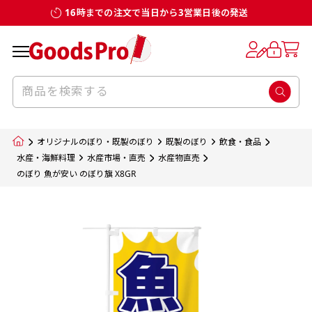
16時までの注文で当日から3営業日後の発送
お客様からのデータ入稿でのぼり旗を製作
既製デザイン
デザイン方向
チチについて
のぼり旗のチチについて
補強縫製って何？
スリット（切り込み）加工とは？
生地の種類
サイズ一覧
サイズ一覧
する場合
デザイン変更なしでのご注文となります。
のぼり旗のデザインをする際に、考えると良
既製品のサイズについては以下のサイズ表の通
既製品のサイズについては以下のサイズ表の通
一般的にはチチの位置はのぼり旗に対して上
一般的にはチチの位置はのぼり旗に対して上
補強縫製とはヒートカッター（熱で焼き切る
スリット（切り込み）を入れることで横幕が
入稿いただくデータは基本的にイラストレー
既製デザインとは当社グッズプロがオリジナ
いのがデザイン方向です。
り様々なサイズに対応しております。
り様々なサイズに対応しております。
辺３か所左辺５か所になります。のぼり旗を
辺３か所左辺５か所になります。のぼり旗を
カッター）を使用して、のぼり旗自体の強度
分割されているようにみせます。
ター形式のデータまたはフォトショップ形式
ルで製品デザインをしたデザインそのものを
のぼり旗のデザインとしては基本的に左側と
お客様オリジナルサイズで製作をしたい場合
お客様オリジナルサイズで製作をしたい場合
ポールに通す際には上辺２か所に対してチチ
ポールに通す際には上辺２か所に対してチチ
をあげるために折り返し縫いをすることで風
疑似的にのれんのように見せるための加工手
オリジナルのぼり・既製のぼり
既製のぼり
飲食・食品
のデータとさせていただいております。
指します。当グッズプロで販売として取り扱っ
上側にポールを通すミミ（業界用語でチチと
につきましてはお気軽にご相談ください。
につきましてはお気軽にご相談ください。
が左右どちらでものぼり旗自体をポールにく
が左右どちらでものぼり旗自体をポールにく
の影響を受けやすい四辺の強度を増す加工で
法です。
水産・海鮮料理
水産市場・直売
水産物直売
jpgデータ等の画像データを貼り付ける際には
のぼり 魚が安い のぼり旗 X8GR
ているあらゆるのぼり旗のデザインがそれに
呼びます）が縫いつけてあるのが一般的です。
くりつけることは可能です。
くりつけることは可能です。
す。
ただし、布の性質上、必ず印刷サイズのズレな
ただし、布の性質上、必ず印刷サイズのズレな
注意が必要です。画像解像度を考慮して作成
該当いたします。既製のデザインを応用して自
ただ、お客様の飾り付けたい場所の風向きを
各辺のおおむね3～5ｍｍ程度を折り返し、縫
どは発生します（熱処理する際に生地が伸び縮
どは発生します（熱処理する際に生地が伸び縮
いただく必要があります。（概ね原寸サイズ
1本（2分割）
みする都合や・最終的なカットをする際の都合
みする都合や・最終的なカットをする際の都合
で解像度200dp以上必要です）当社の取り扱
分だけののぼり旗をつくりたい！などのデザ
少し考えると
い糸を走らせて補強します。加工をすることで
棒袋縫い加工
棒袋縫い加工
内容
個数
単価
金額
［ +33円 ］
など）のでサイズの指定につきましてはｍｍ単
など）のでサイズの指定につきましてはｍｍ単
いの規格サイズにつきましてはデザインテン
イン改造や既製デザインに自分たちの団体の
もしかしたら左側と上についているよりも右
のぼり旗の１辺～４辺は折り返し加工されま
ポンジ（一般）
生地のふちを大きく棒袋状に縫いこみポール
生地のふちを大きく棒袋状に縫いこみポール
位は不可となります。最終的なサイズも多少の
位は不可となります。最終的なサイズも多少の
プレートの用意がありますので、ご購入後マ
¥0
名前入れや会社のロゴなどを挿入するなどの
側と上についていた方が良いと思うかもしれ
すのでその部分のホツレや裂けてしまうこと
合計金額
（税込）
ズレ5ｍｍ程度は起きる可能性があります。
ズレ5ｍｍ程度は起きる可能性があります。
一般的なのぼり旗の生地はポンジといわれる
イページの「購入履歴」よりダウンロードし
を通す筒をつくります。ポール自体を包み込
を通す筒をつくります。ポール自体を包み込
相談もお請けしております。
ません。
を防止する効果があります。
てご利用くださいませ。
2本（3分割）
厚みが約0.14ｍｍのとても薄い生地を使用し
むため、耐久性があがり、デザインがより目
むため、耐久性があがり、デザインがより目
カートに入れる
風向きを考えながらチチの向きを決めてから
［ +66円 ］
ます。
棒袋縫いの場合、補強が無償で付いてきます。