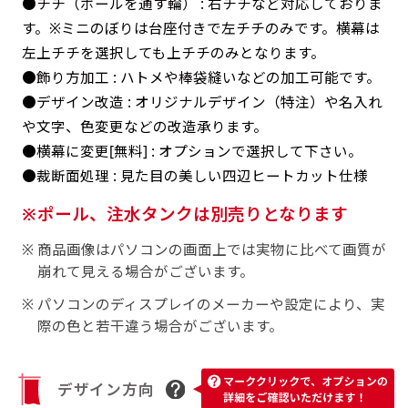
●チチ（ポールを通す輪） : 右チチなど対応しておりま
返事を頂いたあとに製作開始いたします。
弊社よりJPG画像をお送りします。ご確認のお
す。※ミニのぼりは台座付きで左チチのみです。横幕は
返事を頂いたあとに製作開始いたします。
左上チチを選択しても上チチのみとなります。
デザインアレンジ［ +2,498円 ］
●飾り方加工 : ハトメや棒袋縫いなどの加工可能です。
ハーフ(30x90)
ハーフ(90x30)
●デザイン改造 : オリジナルデザイン（特注）や名入れ
デザインの色や文字等が変更いただけます。
や文字、色変更などの改造承ります。
店内用です。お客さんの歩行や陳列した商品の邪
店内用です。お客さんの歩行や陳列した商品の邪
●横幕に変更[無料] : オプションで選択して下さい。
魔になりにくいのがポイントです。ハーフ用のポ
魔になりにくいのがポイントです。ハーフ用のポ
●裁断面処理 : 見た目の美しい四辺ヒートカット仕様
ールが必要です。
ールが必要です。
ポール、注水タンクは別売りとなります
商品画像はパソコンの画面上では実物に比べて画質が
崩れて見える場合がございます。
パソコンのディスプレイのメーカーや設定により、実
際の色と若干違う場合がございます。
ミニ(10x30)
ミニ(30x10)
台座タイプ・吸盤タイプ・クリップタイプがござ
台座タイプ・吸盤タイプ・クリップタイプがござ
デザイン方向
います。レジカウンターや商品棚にぴったりで
います。レジカウンターや商品棚にぴったりで