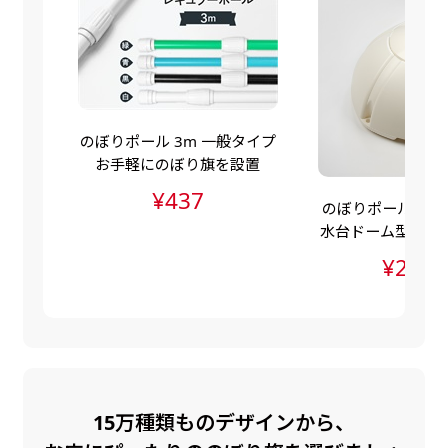
自由入力(60x180以内)
レギュラーのれんは横幕の上部にチチを5か所つ
お好みのサイズで縦幕・横幕の作成が可能です。
けて疑似的にのれんのような幕をつくります。お
長辺が180cm以内、短辺が60cm以内であれば自
店の入口付近の装飾に是非！
由なサイズを指定下さい！
のぼりポール 3m 一般タイプ
あんな場所こんな場所お好みのサイズでお好みの
お手軽にのぼり旗を設置
幕の製作をお楽しみください
¥437
（※cm単位での指定でおねがいいたします。）
のぼりポールスタン
レギュラースリムのれん
水台ドーム型（ポ
(180x30)
水台・注水ダンク
¥2,83
レギュラーのれんスリムは横幕の上部にチチを5
か所つけて疑似的にのれんのような幕をつくりま
す。
レギュラーのれんとの違いは縦のサイズが異なり
ます。（レギュラーのれん縦50cm／レギュラー
15万種類ものデザインから、
スリムのれん縦30cm）お店の入口付近の装飾に