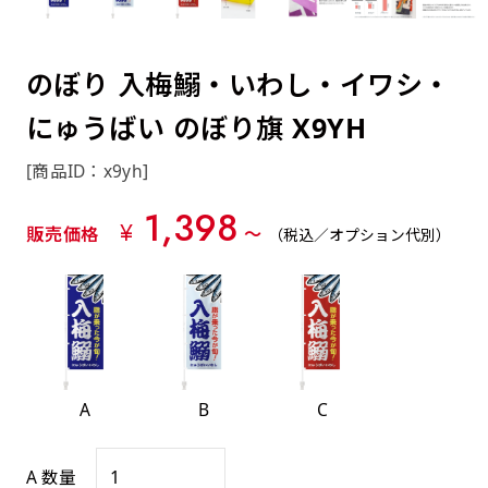
約0.2ｍｍ）。生地が重くなる分、耐久性が上
上下短辺を補強縫製しま
上左チチ
上右チチ
上チチ
（上のみ）
（上と下）
（左右）
あまりに大きな変更が何度もある場合はお断り
例
ショッピングカートページの備考欄に「以前
（上と左）
（上と右）
（上のみ）
がります。
す
する場合があります。
つくった、◯◯のぼり」の様に曖昧でも構い
ポンジをやや厚くした生地です。ポンジと比
四辺補強
のぼり 入梅鰯・いわし・イワシ・
印刷工程に入った場合はいかなる場合もキャン
ません。
べると約2倍の厚みがあります。タペストリー
［ +58円 ］
セル不可となります。
にゅうばい のぼり旗 X9YH
やバナーなどの製作によく利用します。
上左右チチ
上下左右
のぼり旗の四辺すべてを
ショート(60x150)
ショート(150x60)
チチ無し
上下チチ
左右チチ
上左右チチ
リピート（要画像確認）［ +298円 ］
（上と左右）
（四辺にチチ）
補強縫製します
[商品ID：x9yh]
（上と下）
（左右）
（上と左右）
幅は標準サイズですが高さが30cm 低いです。
幅は標準サイズですが高さが30cm 低いです。
弊社よりJPG画像をお送りします。ご確認のお
1,398
近距離の歩行者や、特に女性の目線を意識したい
近距離の歩行者や、特に女性の目線を意識したい
¥
返事を頂いたあとに製作開始いたします。
販売価格
〜
（税込／オプション代別）
2本（3分割）の場合だと
場合はこちらがお勧めです。
場合はこちらがお勧めです。
文字の上からカットされます
ハトメ四隅
ハトメ上2つ
ハトメ上3つ
上下左右
入稿（AI／PSD）
（+1営業日）
（+1営業日）
（+1営業日）
チチ無し
ハトメ四隅
（四辺にチチ）
購入時の案内に沿って入稿してください。［
対応ファイル：AI／PSDファイル ］
A
B
C
スリム(45x180)
スリム(180x45)
ハトメ上4つ
ハトメ上下4つ
上棒袋縫い
左棒袋縫い
上左チチと
上右チチと
入稿（AI／PSD）（要画像確認）［ +298円
（+1営業日）
（+1営業日）
（上のみ）
ハトメ右下
ハトメ左下
（上と左）
名入れ［+999円］
A 数量
］
飾る場所に対して、標準サイズでは大きすぎると
飾る場所に対して、標準サイズでは大きすぎると