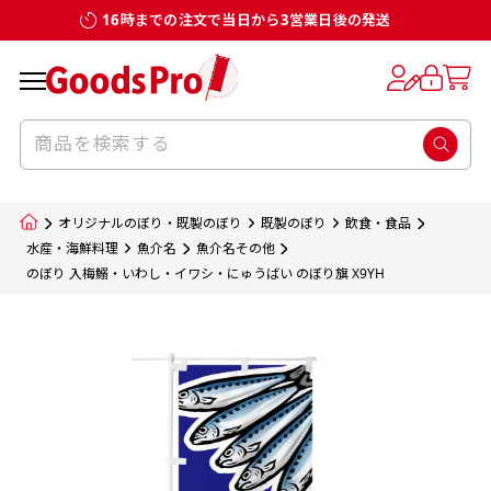
16時までの注文で当日から3営業日後の発送
お客様からのデータ入稿でのぼり旗を製作
既製デザイン
デザイン方向
チチについて
のぼり旗のチチについて
補強縫製って何？
スリット（切り込み）加工とは？
生地の種類
サイズ一覧
サイズ一覧
する場合
デザイン変更なしでのご注文となります。
のぼり旗のデザインをする際に、考えると良
既製品のサイズについては以下のサイズ表の通
既製品のサイズについては以下のサイズ表の通
一般的にはチチの位置はのぼり旗に対して上
一般的にはチチの位置はのぼり旗に対して上
補強縫製とはヒートカッター（熱で焼き切る
スリット（切り込み）を入れることで横幕が
入稿いただくデータは基本的にイラストレー
既製デザインとは当社グッズプロがオリジナ
いのがデザイン方向です。
り様々なサイズに対応しております。
り様々なサイズに対応しております。
辺３か所左辺５か所になります。のぼり旗を
辺３か所左辺５か所になります。のぼり旗を
カッター）を使用して、のぼり旗自体の強度
分割されているようにみせます。
ター形式のデータまたはフォトショップ形式
ルで製品デザインをしたデザインそのものを
のぼり旗のデザインとしては基本的に左側と
お客様オリジナルサイズで製作をしたい場合
お客様オリジナルサイズで製作をしたい場合
ポールに通す際には上辺２か所に対してチチ
ポールに通す際には上辺２か所に対してチチ
をあげるために折り返し縫いをすることで風
疑似的にのれんのように見せるための加工手
オリジナルのぼり・既製のぼり
既製のぼり
飲食・食品
のデータとさせていただいております。
指します。当グッズプロで販売として取り扱っ
上側にポールを通すミミ（業界用語でチチと
につきましてはお気軽にご相談ください。
につきましてはお気軽にご相談ください。
が左右どちらでものぼり旗自体をポールにく
が左右どちらでものぼり旗自体をポールにく
の影響を受けやすい四辺の強度を増す加工で
法です。
水産・海鮮料理
魚介名
魚介名その他
jpgデータ等の画像データを貼り付ける際には
のぼり 入梅鰯・いわし・イワシ・にゅうばい のぼり旗 X9YH
ているあらゆるのぼり旗のデザインがそれに
呼びます）が縫いつけてあるのが一般的です。
くりつけることは可能です。
くりつけることは可能です。
す。
ただし、布の性質上、必ず印刷サイズのズレな
ただし、布の性質上、必ず印刷サイズのズレな
注意が必要です。画像解像度を考慮して作成
該当いたします。既製のデザインを応用して自
ただ、お客様の飾り付けたい場所の風向きを
各辺のおおむね3～5ｍｍ程度を折り返し、縫
どは発生します（熱処理する際に生地が伸び縮
どは発生します（熱処理する際に生地が伸び縮
いただく必要があります。（概ね原寸サイズ
1本（2分割）
みする都合や・最終的なカットをする際の都合
みする都合や・最終的なカットをする際の都合
で解像度200dp以上必要です）当社の取り扱
分だけののぼり旗をつくりたい！などのデザ
少し考えると
い糸を走らせて補強します。加工をすることで
棒袋縫い加工
棒袋縫い加工
内容
個数
単価
金額
［ +33円 ］
など）のでサイズの指定につきましてはｍｍ単
など）のでサイズの指定につきましてはｍｍ単
いの規格サイズにつきましてはデザインテン
イン改造や既製デザインに自分たちの団体の
もしかしたら左側と上についているよりも右
のぼり旗の１辺～４辺は折り返し加工されま
ポンジ（一般）
生地のふちを大きく棒袋状に縫いこみポール
生地のふちを大きく棒袋状に縫いこみポール
位は不可となります。最終的なサイズも多少の
位は不可となります。最終的なサイズも多少の
プレートの用意がありますので、ご購入後マ
¥0
名前入れや会社のロゴなどを挿入するなどの
側と上についていた方が良いと思うかもしれ
すのでその部分のホツレや裂けてしまうこと
合計金額
（税込）
ズレ5ｍｍ程度は起きる可能性があります。
ズレ5ｍｍ程度は起きる可能性があります。
一般的なのぼり旗の生地はポンジといわれる
イページの「購入履歴」よりダウンロードし
を通す筒をつくります。ポール自体を包み込
を通す筒をつくります。ポール自体を包み込
相談もお請けしております。
ません。
を防止する効果があります。
てご利用くださいませ。
2本（3分割）
厚みが約0.14ｍｍのとても薄い生地を使用し
むため、耐久性があがり、デザインがより目
むため、耐久性があがり、デザインがより目
カートに入れる
風向きを考えながらチチの向きを決めてから
［ +66円 ］
ます。
棒袋縫いの場合、補強が無償で付いてきます。