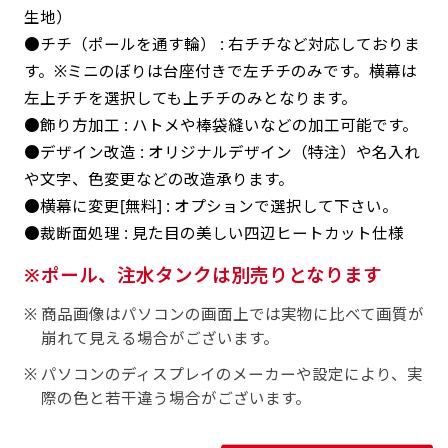
返事を頂いたあとに製作開始いたします。
弊社よりJPG画像をお送りします。ご確認のお
生地）
返事を頂いたあとに製作開始いたします。
●チチ（ポールを通す輪） : 右チチなど対応しておりま
す。※ミニのぼりは台座付きで左チチのみです。横幕は
デザインアレンジ［ +2,498円 ］
左上チチを選択しても上チチのみとなります。
ハーフ(30x90)
ハーフ(90x30)
デザインの色や文字等が変更いただけます。
●飾り方加工 : ハトメや棒袋縫いなどの加工可能です。
店内用です。お客さんの歩行や陳列した商品の邪
店内用です。お客さんの歩行や陳列した商品の邪
●デザイン改造 : オリジナルデザイン（特注）や名入れ
魔になりにくいのがポイントです。ハーフ用のポ
や文字、色変更などの改造承ります。
魔になりにくいのがポイントです。ハーフ用のポ
●横幕に変更[無料] : オプションで選択して下さい。
ールが必要です。
ールが必要です。
●裁断面処理 : 見た目の美しい四辺ヒートカット仕様
ポール、注水タンクは別売りとなります
商品画像はパソコンの画面上では実物に比べて画質が
崩れて見える場合がございます。
ミニ(10x30)
ミニ(30x10)
パソコンのディスプレイのメーカーや設定により、実
際の色と若干違う場合がございます。
台座タイプ・吸盤タイプ・クリップタイプがござ
台座タイプ・吸盤タイプ・クリップタイプがござ
います。レジカウンターや商品棚にぴったりで
います。レジカウンターや商品棚にぴったりで