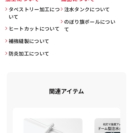
タペストリー加工につ
注水タンクについて
いて
のぼり旗ポールについ
Aバナー(60x180)
自由入力(180x60以内)
ヒートカットについて
て
補強縫製について
Aバナーは三角の形状を利用することでA面B面2
お好みのサイズで縦幕・横幕の作成が可能です。
種のデザインを楽しむことができます。前からも
長辺が180cm以内、短辺が60cm以内であれば自
防炎加工について
後ろからもアピールができる両面対応のバナーで
由なサイズを指定下さい！
す。
あんな場所こんな場所お好みのサイズでお好みの
A面B面のデザイン変化を楽しんでお客様にアピ
幕の製作をお楽しみください
ールするもよし、両面同じデザインでアピールす
（※cm単位での指定でおねがいいたします。）
関連アイテム
るもよしです！
レギュラーのれん
(180x50)