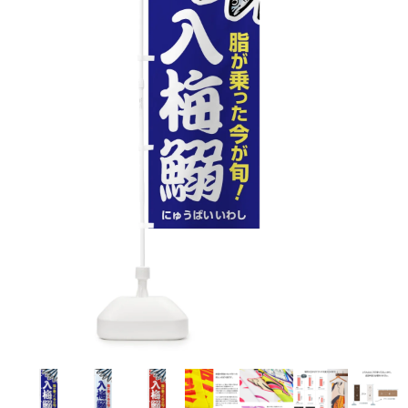
お客様自身でオリジナルのサイズで製作する
立ちます。
立ちます。
デザインをするとどの方向でデザインをする
名入れについて
場合につきましてはご希望の仕上がりサイズ
のぼり旗製作で一番良く使用される生地で
カーブ形状の特殊なのぼり旗にも適合する加
カーブ形状の特殊なのぼり旗にも適合する加
に対して四辺（すべての辺をプラス10ｍｍ）
と良いかひらめくかもしれません。デザイン
す。生地の厚みが薄く、裏側にインクが浸透
当社の既製のぼり旗に対してお客様の任意の
工方法となります。
工方法となります。
側辺補強縫製
3本（4分割）
したサイズで製作ください。（重要な情報な
の方向性につきましてはお客様の好みもあり
しやすい生地です。
テキストや企業情報・お店情報などを埋め込
［ +38円 ］
［ +99円 ］
どについては仕上がりサイズから四辺内側に
ますので、見られる方（お客様）ができる限
20ｍｍ程度内側の範囲内でデザイン校正して
むことができます。ご購入時にご希望の店舗
ハトメ加工
ハトメ加工
り反転したデザインをみるよりも正像でみら
ください）
名などをご記載ください。専任のデザイナー
ハトメ（鳩目）とは、革や布などに開けた穴
ハトメ（鳩目）とは、革や布などに開けた穴
れるデザインを提供したいかと思いますので
4本（5分割）
がバッチリデザインします。書体などのご指
を補強するために取り付けるリングです。壁
を補強するために取り付けるリングです。壁
その辺を参考にするとよいかもしれません。
［ +132円 ］
当社の既製デザインを利用してのぼり旗を
定がなければ、のぼりのイメージに最適のフ
L字補強縫製
側にロープなどで固定して、突風で倒れること
側にロープなどで固定して、突風で倒れること
製作したい場合
［ +38円 ］
ォントを使用します。基本的にのぼりの下部
も風向きによってずっと裏向きになってしまう
も風向きによってずっと裏向きになってしまう
のぼり旗の改造プランとなりますので改造の
にショップ名、社名、電話番号が入ります。
チチのついてない長辺・
いこともありません。
いこともありません。
【注意点】
程度によってデザイン加工費用が発生いたし
データをお送りいただけましたらロゴの印刷
短辺を補強縫製します
スリット（切り込み）は均等割りを意識して
ます。
も出来ます。
レギュラー(60x180)
レギュラー(180x60)
カットラインを入れます。
トロピカル（納期+1営業日）
詳細は
ください。
お問い合わせ
お客様が納得するまで何度でもデザインの修
三辺補強
デザインや絵柄をスリット加工時にカットす
［ +299円 ］
［ +48円 ］
正をしますので、初めての方でもお気軽にご
よく見かける一般的なのぼり旗のサイズです。
よく見かける一般的なのぼり旗のサイズです。
る場合があります。
ほとんどのポールや注水台に使用できます。
ほとんどのポールや注水台に使用できます。
ワンランク厚手のトロピカル（生地の厚みが
相談ください。
リピート
チチのついてない長辺・
上チチ
上下チチ
左右チチ