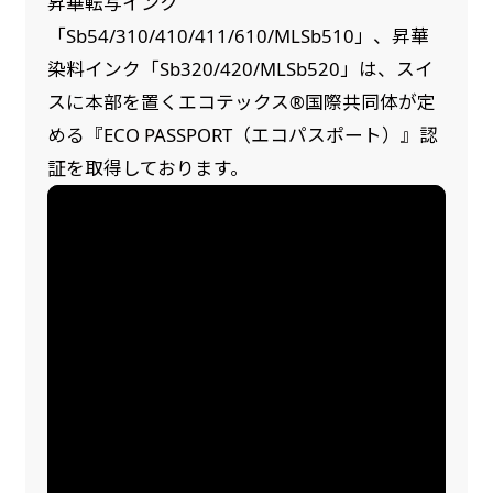
昇華転写インク
「Sb54/310/410/411/610/MLSb510」、昇華
染料インク「Sb320/420/MLSb520」は、スイ
スに本部を置くエコテックス®国際共同体が定
める『ECO PASSPORT（エコパスポート）』認
証を取得しております。