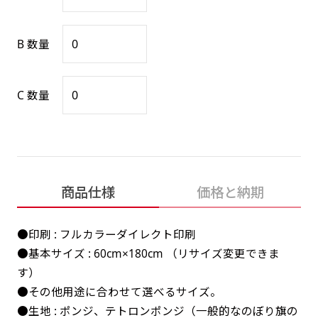
感じる場合や、立てる本数を増やしたい場合はこ
感じる場合や、立てる本数を増やしたい場合はこ
1本（2分割）の場合だと
文字のみの名入れが可能です。
弊社よりJPG画像をお送りします。ご確認のお
ちらです。
ちらです。
文字の間にスリットが入ります
返事を頂いたあとに製作開始いたします。
B 数量
幅が15cm 狭くなっておりスリムな印象を受けま
幅が15cm 狭くなっておりスリムな印象を受けま
上下棒袋縫い
その他
名入れ（要画像確認）［+1,298円］
右棒袋縫い
上棒袋縫い
上下棒袋縫い
（上のみ）
す。
す。
（上と右）
（上のみ）
（上と下）
デザイン依頼［ +3,998円 ］
弊社よりJPG画像をお送りします。ご確認のお
C 数量
※備考欄に要望をお書きください
返事を頂いたあとに製作開始いたします。
ご購入時の案内にそって、デザイン画のファ
イルまたは、文章でお知らせください。
ロゴ有り名入れ［ +1,498円］
Aバナー用チチ
タペストリー
その他
加工
（上2下2）
文字だけのぼり［ +1,298円 ］
コンパクト(45x150)
コンパクト(150x45)
ご購入時の案内にそって、デザイン画のファ
商品仕様
価格と納期
※パイプ紐付き
※備考欄に要望をお書きください
イルまたは、文章でお知らせください。
ご購入時の案内に沿って、文字をご指定くだ
あまり一般的でないサイズですが最近、注文が増
あまり一般的でないサイズですが最近、注文が増
●印刷 : フルカラーダイレクト印刷
さい。
えてきました。
えてきました。
●基本サイズ : 60cm×180cm （リサイズ変更できま
ロゴ有り名入れ（要画像確認）［ +1,798
コンビニさんなどで多いです。 お店の外観の邪魔
コンビニさんなどで多いです。 お店の外観の邪魔
す）
円］
になりづらく、狭い範囲で沢山飾れます。
になりづらく、狭い範囲で沢山飾れます。
文字だけのぼり（要画像確認）［ +1,598円
●その他用途に合わせて選べるサイズ。
］
弊社よりJPG画像をお送りします。ご確認のお
●生地 : ポンジ、テトロンポンジ（一般的なのぼり旗の