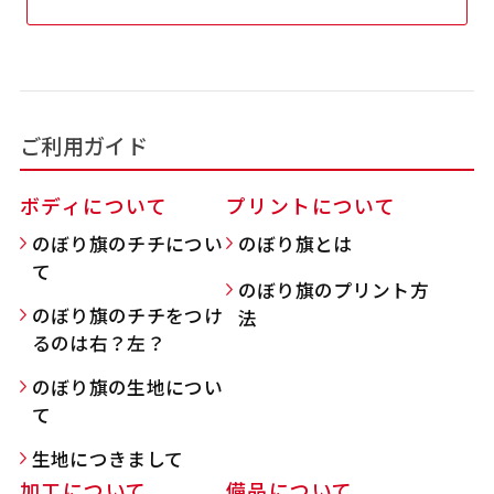
吊り下げ旗(30x42)
吊り下げ旗(42x30)
掛け軸のように吊り下げ式にします。上部に棒袋
掛け軸のように吊り下げ式にします。上部に棒袋
作成しパイプを入れてその間に紐を通します。壁
作成しパイプを入れてその間に紐を通します。壁
ご利用ガイド
際の装飾などにとてもお役立ち！
際の装飾などにとてもお役立ち！
ボディについて
プリントについて
のぼり旗のチチについ
のぼり旗とは
て
のぼり旗のプリント方
のぼり旗のチチをつけ
法
布A1ポスター(60x84)
布A1ポスター(84x60)
るのは右？左？
のぼり旗の生地につい
のぼりだけでなく、ポスターも作れます。
のぼりだけでなく、ポスターも作れます。
て
のぼり旗と同じデザインで飾れば宣伝効果UP!
のぼり旗と同じデザインで飾れば宣伝効果UP!
生地につきまして
加工について
備品について