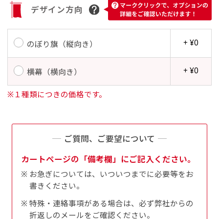
す。かわいいい＆おしゃれなのぼりです。台はセ
デザイン方向
す。かわいいい＆おしゃれなのぼりです。台はセ
ットでついてます。
ットでついてます。
+ ¥0
のぼり旗（縦向き）
+ ¥0
横幕（横向き）
※１種類につきの価格です。
ジャンボ(90x270)
ジャンボ(270x90)
遠くからでも視認しやすいジャンボサイズです。
遠くからでも視認しやすいジャンボサイズです。
駐車場などのスペースに余裕がある場所で大々的
駐車場などのスペースに余裕がある場所で大々的
ご質問、ご要望について
に宣伝できます。
に宣伝できます。
カートページの「備考欄」にご記入ください。
4mまたは5mのポールが必要です。
4mまたは5mのポールが必要です。
お急ぎについては、いついつまでに必要等をお
書きください。
特殊・連絡事項がある場合は、必ず弊社からの
折返しのメールをご確認ください。