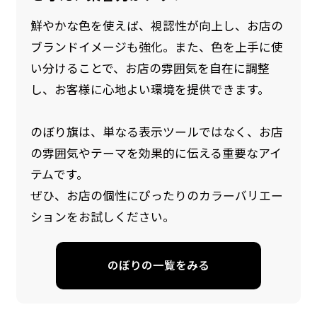
鮮やかな色を使えば、視認性が向上し、お店の
ブランドイメージも強化。また、色を上手に使
い分けることで、お店の雰囲気を自在に調整
し、お客様に心地よい環境を提供できます。
のぼり旗は、単なる表示ツールではなく、お店
の雰囲気やテーマを効果的に伝える重要なアイ
防炎加工（納期+1営業日）［ +540円 ］
テムです。
のぼり旗の防炎加工は、消防法で定められてい
ぜひ、お店の個性にぴったりのカラーバリエー
る場所でのぼり旗を使用する際に推奨されてい
ションをお試しください。
ます。防炎加工によってのぼり旗が炎に触れても
燃えにくくなります。（燃えるというより溶け
のぼりの一覧をみる
るに近くなるイメージ）一般的な方法は、旗の
素材に特殊な化学薬品を使用して延焼を抑えま
す。