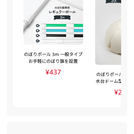
自由入力(60x180以内)
レギュラーのれんは横幕の上部にチチを5か所つ
お好みのサイズで縦幕・横幕の作成が可能です。
けて疑似的にのれんのような幕をつくります。お
長辺が180cm以内、短辺が60cm以内であれば自
店の入口付近の装飾に是非！
由なサイズを指定下さい！
あんな場所こんな場所お好みのサイズでお好みの
幕の製作をお楽しみください
のぼりポール 3m 一般タイプ
（※cm単位での指定でおねがいいたします。）
お手軽にのぼり旗を設置
レギュラースリムのれん
¥437
のぼりポールスタン
(180x30)
水台ドーム型（ポ
水台・注水ダンク
レギュラーのれんスリムは横幕の上部にチチを5
¥2,83
か所つけて疑似的にのれんのような幕をつくりま
す。
レギュラーのれんとの違いは縦のサイズが異なり
ます。（レギュラーのれん縦50cm／レギュラー
スリムのれん縦30cm）お店の入口付近の装飾に