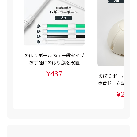
自由入力(60x180以内)
レギュラーのれんは横幕の上部にチチを5か所つ
お好みのサイズで縦幕・横幕の作成が可能です。
けて疑似的にのれんのような幕をつくります。お
長辺が180cm以内、短辺が60cm以内であれば自
店の入口付近の装飾に是非！
由なサイズを指定下さい！
あんな場所こんな場所お好みのサイズでお好みの
幕の製作をお楽しみください
のぼりポール 3m 一般タイプ
（※cm単位での指定でおねがいいたします。）
お手軽にのぼり旗を設置
レギュラースリムのれん
¥437
のぼりポールスタン
(180x30)
水台ドーム型（ポ
水台・注水ダンク
レギュラーのれんスリムは横幕の上部にチチを5
¥2,83
か所つけて疑似的にのれんのような幕をつくりま
す。
レギュラーのれんとの違いは縦のサイズが異なり
ます。（レギュラーのれん縦50cm／レギュラー
スリムのれん縦30cm）お店の入口付近の装飾に