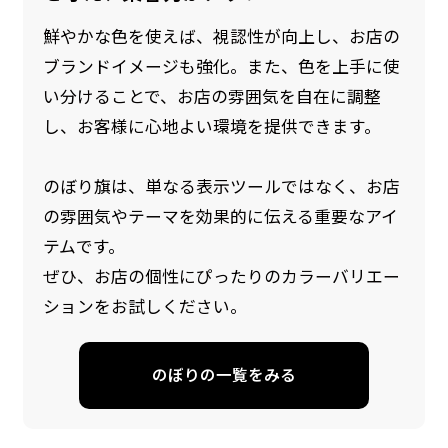
鮮やかな色を使えば、視認性が向上し、お店の
ブランドイメージも強化。また、色を上手に使
い分けることで、お店の雰囲気を自在に調整
し、お客様に心地よい環境を提供できます。
のぼり旗は、単なる表示ツールではなく、お店
の雰囲気やテーマを効果的に伝える重要なアイ
防炎加工（納期+1営業日）［ +540円 ］
テムです。
のぼり旗の防炎加工は、消防法で定められてい
ぜひ、お店の個性にぴったりのカラーバリエー
る場所でのぼり旗を使用する際に推奨されてい
ションをお試しください。
ます。防炎加工によってのぼり旗が炎に触れても
燃えにくくなります。（燃えるというより溶け
のぼりの一覧をみる
るに近くなるイメージ）一般的な方法は、旗の
素材に特殊な化学薬品を使用して延焼を抑えま
す。