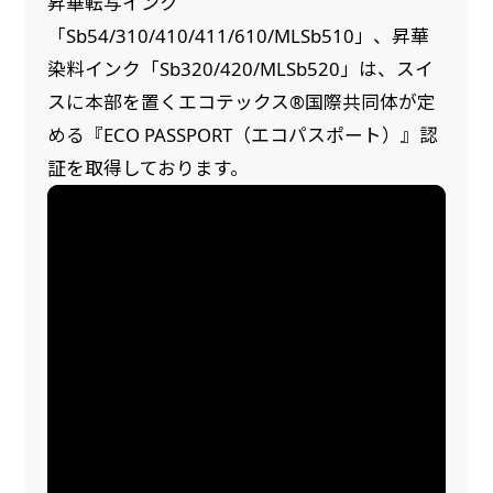
昇華転写インク
「Sb54/310/410/411/610/MLSb510」、昇華
染料インク「Sb320/420/MLSb520」は、スイ
スに本部を置くエコテックス®国際共同体が定
める『ECO PASSPORT（エコパスポート）』認
証を取得しております。