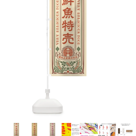
お客様自身でオリジナルのサイズで製作する
立ちます。
立ちます。
デザインをするとどの方向でデザインをする
名入れについて
場合につきましてはご希望の仕上がりサイズ
のぼり旗製作で一番良く使用される生地で
カーブ形状の特殊なのぼり旗にも適合する加
カーブ形状の特殊なのぼり旗にも適合する加
に対して四辺（すべての辺をプラス10ｍｍ）
と良いかひらめくかもしれません。デザイン
す。生地の厚みが薄く、裏側にインクが浸透
当社の既製のぼり旗に対してお客様の任意の
工方法となります。
工方法となります。
側辺補強縫製
3本（4分割）
したサイズで製作ください。（重要な情報な
の方向性につきましてはお客様の好みもあり
しやすい生地です。
テキストや企業情報・お店情報などを埋め込
［ +38円 ］
［ +99円 ］
どについては仕上がりサイズから四辺内側に
ますので、見られる方（お客様）ができる限
20ｍｍ程度内側の範囲内でデザイン校正して
むことができます。ご購入時にご希望の店舗
ハトメ加工
ハトメ加工
り反転したデザインをみるよりも正像でみら
ください）
名などをご記載ください。専任のデザイナー
ハトメ（鳩目）とは、革や布などに開けた穴
ハトメ（鳩目）とは、革や布などに開けた穴
れるデザインを提供したいかと思いますので
4本（5分割）
がバッチリデザインします。書体などのご指
を補強するために取り付けるリングです。壁
を補強するために取り付けるリングです。壁
その辺を参考にするとよいかもしれません。
［ +132円 ］
当社の既製デザインを利用してのぼり旗を
定がなければ、のぼりのイメージに最適のフ
L字補強縫製
側にロープなどで固定して、突風で倒れること
側にロープなどで固定して、突風で倒れること
製作したい場合
［ +38円 ］
ォントを使用します。基本的にのぼりの下部
も風向きによってずっと裏向きになってしまう
も風向きによってずっと裏向きになってしまう
のぼり旗の改造プランとなりますので改造の
にショップ名、社名、電話番号が入ります。
チチのついてない長辺・
いこともありません。
いこともありません。
【注意点】
程度によってデザイン加工費用が発生いたし
データをお送りいただけましたらロゴの印刷
短辺を補強縫製します
スリット（切り込み）は均等割りを意識して
ます。
も出来ます。
レギュラー(60x180)
レギュラー(180x60)
カットラインを入れます。
トロピカル（納期+1営業日）
詳細は
ください。
お問い合わせ
お客様が納得するまで何度でもデザインの修
三辺補強
デザインや絵柄をスリット加工時にカットす
［ +299円 ］
［ +48円 ］
正をしますので、初めての方でもお気軽にご
よく見かける一般的なのぼり旗のサイズです。
よく見かける一般的なのぼり旗のサイズです。
る場合があります。
ほとんどのポールや注水台に使用できます。
ほとんどのポールや注水台に使用できます。
ワンランク厚手のトロピカル（生地の厚みが
相談ください。
リピート
チチのついてない長辺・
上チチ
上下チチ
左右チチ