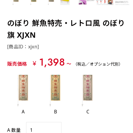
約0.2ｍｍ）。生地が重くなる分、耐久性が上
上下短辺を補強縫製しま
上左チチ
上右チチ
上チチ
（上のみ）
（上と下）
（左右）
あまりに大きな変更が何度もある場合はお断り
例
ショッピングカートページの備考欄に「以前
（上と左）
（上と右）
（上のみ）
がります。
す
する場合があります。
つくった、◯◯のぼり」の様に曖昧でも構い
ポンジをやや厚くした生地です。ポンジと比
四辺補強
のぼり 鮮魚特売・レトロ風 のぼり
印刷工程に入った場合はいかなる場合もキャン
ません。
べると約2倍の厚みがあります。タペストリー
［ +58円 ］
セル不可となります。
旗 XJXN
やバナーなどの製作によく利用します。
上左右チチ
上下左右
のぼり旗の四辺すべてを
ショート(60x150)
ショート(150x60)
チチ無し
上下チチ
左右チチ
上左右チチ
リピート（要画像確認）［ +298円 ］
（上と左右）
（四辺にチチ）
補強縫製します
[商品ID：xjxn]
（上と下）
（左右）
（上と左右）
幅は標準サイズですが高さが30cm 低いです。
幅は標準サイズですが高さが30cm 低いです。
弊社よりJPG画像をお送りします。ご確認のお
1,398
近距離の歩行者や、特に女性の目線を意識したい
近距離の歩行者や、特に女性の目線を意識したい
¥
返事を頂いたあとに製作開始いたします。
販売価格
〜
（税込／オプション代別）
2本（3分割）の場合だと
場合はこちらがお勧めです。
場合はこちらがお勧めです。
文字の上からカットされます
ハトメ四隅
ハトメ上2つ
ハトメ上3つ
上下左右
入稿（AI／PSD）
（+1営業日）
（+1営業日）
（+1営業日）
チチ無し
ハトメ四隅
（四辺にチチ）
購入時の案内に沿って入稿してください。［
対応ファイル：AI／PSDファイル ］
A
B
C
スリム(45x180)
スリム(180x45)
ハトメ上4つ
ハトメ上下4つ
上棒袋縫い
左棒袋縫い
上左チチと
上右チチと
入稿（AI／PSD）（要画像確認）［ +298円
（+1営業日）
（+1営業日）
（上のみ）
ハトメ右下
ハトメ左下
（上と左）
名入れ［+999円］
A 数量
］
飾る場所に対して、標準サイズでは大きすぎると
飾る場所に対して、標準サイズでは大きすぎると