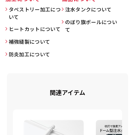
タペストリー加工につ
注水タンクについて
いて
のぼり旗ポールについ
Aバナー(60x180)
自由入力(180x60以内)
ヒートカットについて
て
補強縫製について
Aバナーは三角の形状を利用することでA面B面2
お好みのサイズで縦幕・横幕の作成が可能です。
種のデザインを楽しむことができます。前からも
長辺が180cm以内、短辺が60cm以内であれば自
防炎加工について
後ろからもアピールができる両面対応のバナーで
由なサイズを指定下さい！
す。
あんな場所こんな場所お好みのサイズでお好みの
A面B面のデザイン変化を楽しんでお客様にアピ
幕の製作をお楽しみください
ールするもよし、両面同じデザインでアピールす
（※cm単位での指定でおねがいいたします。）
関連アイテム
るもよしです！
レギュラーのれん
(180x50)