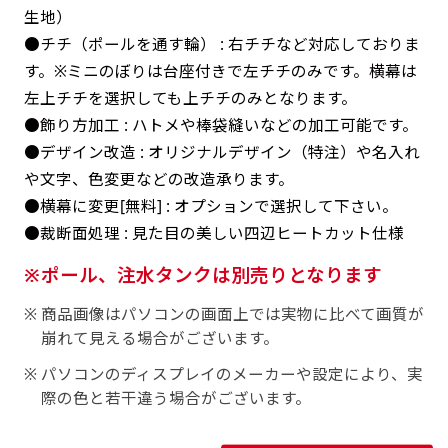
返事を頂いたあとに製作開始いたします。
弊社よりJPG画像をお送りします。ご確認のお
生地）
返事を頂いたあとに製作開始いたします。
●チチ（ポールを通す輪） : 右チチなど対応しておりま
す。※ミニのぼりは台座付きで左チチのみです。横幕は
デザインアレンジ［ +2,498円 ］
左上チチを選択しても上チチのみとなります。
ハーフ(30x90)
ハーフ(90x30)
デザインの色や文字等が変更いただけます。
●飾り方加工 : ハトメや棒袋縫いなどの加工可能です。
店内用です。お客さんの歩行や陳列した商品の邪
店内用です。お客さんの歩行や陳列した商品の邪
●デザイン改造 : オリジナルデザイン（特注）や名入れ
魔になりにくいのがポイントです。ハーフ用のポ
や文字、色変更などの改造承ります。
魔になりにくいのがポイントです。ハーフ用のポ
●横幕に変更[無料] : オプションで選択して下さい。
ールが必要です。
ールが必要です。
●裁断面処理 : 見た目の美しい四辺ヒートカット仕様
ポール、注水タンクは別売りとなります
商品画像はパソコンの画面上では実物に比べて画質が
崩れて見える場合がございます。
ミニ(10x30)
ミニ(30x10)
パソコンのディスプレイのメーカーや設定により、実
際の色と若干違う場合がございます。
台座タイプ・吸盤タイプ・クリップタイプがござ
台座タイプ・吸盤タイプ・クリップタイプがござ
います。レジカウンターや商品棚にぴったりで
います。レジカウンターや商品棚にぴったりで