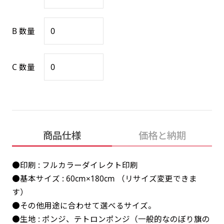
感じる場合や、立てる本数を増やしたい場合はこ
感じる場合や、立てる本数を増やしたい場合はこ
1本（2分割）の場合だと
文字のみの名入れが可能です。
弊社よりJPG画像をお送りします。ご確認のお
ちらです。
ちらです。
文字の間にスリットが入ります
返事を頂いたあとに製作開始いたします。
B 数量
幅が15cm 狭くなっておりスリムな印象を受けま
幅が15cm 狭くなっておりスリムな印象を受けま
上下棒袋縫い
その他
名入れ（要画像確認）［+1,298円］
右棒袋縫い
上棒袋縫い
上下棒袋縫い
（上のみ）
す。
す。
（上と右）
（上のみ）
（上と下）
デザイン依頼［ +3,998円 ］
弊社よりJPG画像をお送りします。ご確認のお
C 数量
※備考欄に要望をお書きください
返事を頂いたあとに製作開始いたします。
ご購入時の案内にそって、デザイン画のファ
イルまたは、文章でお知らせください。
ロゴ有り名入れ［ +1,498円］
Aバナー用チチ
タペストリー
その他
加工
（上2下2）
文字だけのぼり［ +1,298円 ］
コンパクト(45x150)
コンパクト(150x45)
ご購入時の案内にそって、デザイン画のファ
商品仕様
価格と納期
※パイプ紐付き
※備考欄に要望をお書きください
イルまたは、文章でお知らせください。
ご購入時の案内に沿って、文字をご指定くだ
あまり一般的でないサイズですが最近、注文が増
あまり一般的でないサイズですが最近、注文が増
●印刷 : フルカラーダイレクト印刷
さい。
えてきました。
えてきました。
●基本サイズ : 60cm×180cm （リサイズ変更できま
ロゴ有り名入れ（要画像確認）［ +1,798
コンビニさんなどで多いです。 お店の外観の邪魔
コンビニさんなどで多いです。 お店の外観の邪魔
す）
円］
になりづらく、狭い範囲で沢山飾れます。
になりづらく、狭い範囲で沢山飾れます。
文字だけのぼり（要画像確認）［ +1,598円
●その他用途に合わせて選べるサイズ。
］
弊社よりJPG画像をお送りします。ご確認のお
●生地 : ポンジ、テトロンポンジ（一般的なのぼり旗の