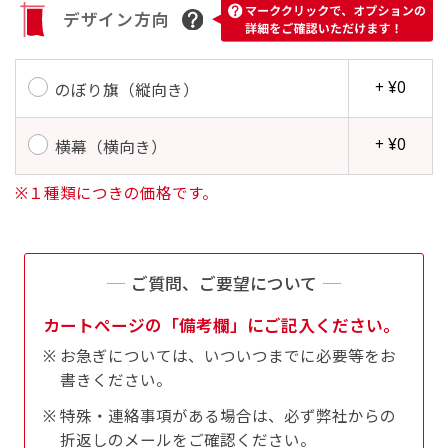
す。かわいいい＆おしゃれなのぼりです。台はセ
デザイン方向
す。かわいいい＆おしゃれなのぼりです。台はセ
ットでついてます。
ットでついてます。
+ ¥0
のぼり旗（縦向き）
+ ¥0
横幕（横向き）
※１種類につきの価格です。
ジャンボ(90x270)
ジャンボ(270x90)
遠くからでも視認しやすいジャンボサイズです。
遠くからでも視認しやすいジャンボサイズです。
駐車場などのスペースに余裕がある場所で大々的
駐車場などのスペースに余裕がある場所で大々的
ご質問、ご要望について
に宣伝できます。
に宣伝できます。
カートページの「備考欄」にご記入ください。
4mまたは5mのポールが必要です。
4mまたは5mのポールが必要です。
お急ぎについては、いついつまでに必要等をお
書きください。
特殊・連絡事項がある場合は、必ず弊社からの
折返しのメールをご確認ください。