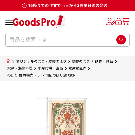
16時までの注文で当日から3営業日後の発送
お客様からのデータ入稿でのぼり旗を製作
既製デザイン
デザイン方向
チチについて
のぼり旗のチチについて
補強縫製って何？
スリット（切り込み）加工とは？
生地の種類
サイズ一覧
サイズ一覧
する場合
デザイン変更なしでのご注文となります。
のぼり旗のデザインをする際に、考えると良
既製品のサイズについては以下のサイズ表の通
既製品のサイズについては以下のサイズ表の通
一般的にはチチの位置はのぼり旗に対して上
一般的にはチチの位置はのぼり旗に対して上
補強縫製とはヒートカッター（熱で焼き切る
スリット（切り込み）を入れることで横幕が
入稿いただくデータは基本的にイラストレー
既製デザインとは当社グッズプロがオリジナ
いのがデザイン方向です。
り様々なサイズに対応しております。
り様々なサイズに対応しております。
辺３か所左辺５か所になります。のぼり旗を
辺３か所左辺５か所になります。のぼり旗を
カッター）を使用して、のぼり旗自体の強度
分割されているようにみせます。
ター形式のデータまたはフォトショップ形式
ルで製品デザインをしたデザインそのものを
のぼり旗のデザインとしては基本的に左側と
お客様オリジナルサイズで製作をしたい場合
お客様オリジナルサイズで製作をしたい場合
ポールに通す際には上辺２か所に対してチチ
ポールに通す際には上辺２か所に対してチチ
をあげるために折り返し縫いをすることで風
疑似的にのれんのように見せるための加工手
オリジナルのぼり・既製のぼり
既製のぼり
飲食・食品
のデータとさせていただいております。
指します。当グッズプロで販売として取り扱っ
上側にポールを通すミミ（業界用語でチチと
につきましてはお気軽にご相談ください。
につきましてはお気軽にご相談ください。
が左右どちらでものぼり旗自体をポールにく
が左右どちらでものぼり旗自体をポールにく
の影響を受けやすい四辺の強度を増す加工で
法です。
水産・海鮮料理
水産市場・直売
水産物直売
jpgデータ等の画像データを貼り付ける際には
のぼり 鮮魚特売・レトロ風 のぼり旗 XJXN
ているあらゆるのぼり旗のデザインがそれに
呼びます）が縫いつけてあるのが一般的です。
くりつけることは可能です。
くりつけることは可能です。
す。
ただし、布の性質上、必ず印刷サイズのズレな
ただし、布の性質上、必ず印刷サイズのズレな
注意が必要です。画像解像度を考慮して作成
該当いたします。既製のデザインを応用して自
ただ、お客様の飾り付けたい場所の風向きを
各辺のおおむね3～5ｍｍ程度を折り返し、縫
どは発生します（熱処理する際に生地が伸び縮
どは発生します（熱処理する際に生地が伸び縮
いただく必要があります。（概ね原寸サイズ
1本（2分割）
みする都合や・最終的なカットをする際の都合
みする都合や・最終的なカットをする際の都合
で解像度200dp以上必要です）当社の取り扱
分だけののぼり旗をつくりたい！などのデザ
少し考えると
い糸を走らせて補強します。加工をすることで
棒袋縫い加工
棒袋縫い加工
内容
個数
単価
金額
［ +33円 ］
など）のでサイズの指定につきましてはｍｍ単
など）のでサイズの指定につきましてはｍｍ単
いの規格サイズにつきましてはデザインテン
イン改造や既製デザインに自分たちの団体の
もしかしたら左側と上についているよりも右
のぼり旗の１辺～４辺は折り返し加工されま
ポンジ（一般）
生地のふちを大きく棒袋状に縫いこみポール
生地のふちを大きく棒袋状に縫いこみポール
位は不可となります。最終的なサイズも多少の
位は不可となります。最終的なサイズも多少の
プレートの用意がありますので、ご購入後マ
¥0
名前入れや会社のロゴなどを挿入するなどの
側と上についていた方が良いと思うかもしれ
すのでその部分のホツレや裂けてしまうこと
合計金額
（税込）
ズレ5ｍｍ程度は起きる可能性があります。
ズレ5ｍｍ程度は起きる可能性があります。
一般的なのぼり旗の生地はポンジといわれる
イページの「購入履歴」よりダウンロードし
を通す筒をつくります。ポール自体を包み込
を通す筒をつくります。ポール自体を包み込
相談もお請けしております。
ません。
を防止する効果があります。
てご利用くださいませ。
2本（3分割）
厚みが約0.14ｍｍのとても薄い生地を使用し
むため、耐久性があがり、デザインがより目
むため、耐久性があがり、デザインがより目
カートに入れる
風向きを考えながらチチの向きを決めてから
［ +66円 ］
ます。
棒袋縫いの場合、補強が無償で付いてきます。