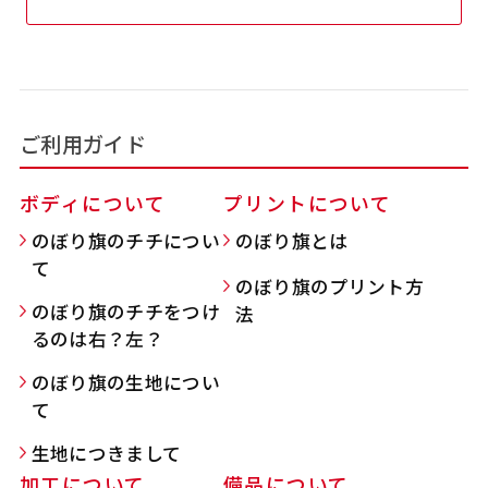
吊り下げ旗(30x42)
吊り下げ旗(42x30)
掛け軸のように吊り下げ式にします。上部に棒袋
掛け軸のように吊り下げ式にします。上部に棒袋
作成しパイプを入れてその間に紐を通します。壁
作成しパイプを入れてその間に紐を通します。壁
ご利用ガイド
際の装飾などにとてもお役立ち！
際の装飾などにとてもお役立ち！
ボディについて
プリントについて
のぼり旗のチチについ
のぼり旗とは
て
のぼり旗のプリント方
のぼり旗のチチをつけ
法
布A1ポスター(60x84)
布A1ポスター(84x60)
るのは右？左？
のぼり旗の生地につい
のぼりだけでなく、ポスターも作れます。
のぼりだけでなく、ポスターも作れます。
て
のぼり旗と同じデザインで飾れば宣伝効果UP!
のぼり旗と同じデザインで飾れば宣伝効果UP!
生地につきまして
加工について
備品について