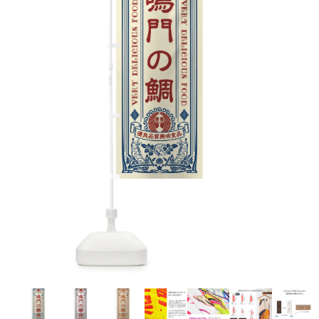
お客様自身でオリジナルのサイズで製作する
立ちます。
立ちます。
デザインをするとどの方向でデザインをする
名入れについて
場合につきましてはご希望の仕上がりサイズ
のぼり旗製作で一番良く使用される生地で
カーブ形状の特殊なのぼり旗にも適合する加
カーブ形状の特殊なのぼり旗にも適合する加
に対して四辺（すべての辺をプラス10ｍｍ）
と良いかひらめくかもしれません。デザイン
す。生地の厚みが薄く、裏側にインクが浸透
当社の既製のぼり旗に対してお客様の任意の
工方法となります。
工方法となります。
側辺補強縫製
3本（4分割）
したサイズで製作ください。（重要な情報な
の方向性につきましてはお客様の好みもあり
しやすい生地です。
テキストや企業情報・お店情報などを埋め込
［ +38円 ］
［ +99円 ］
どについては仕上がりサイズから四辺内側に
ますので、見られる方（お客様）ができる限
20ｍｍ程度内側の範囲内でデザイン校正して
むことができます。ご購入時にご希望の店舗
ハトメ加工
ハトメ加工
り反転したデザインをみるよりも正像でみら
ください）
名などをご記載ください。専任のデザイナー
ハトメ（鳩目）とは、革や布などに開けた穴
ハトメ（鳩目）とは、革や布などに開けた穴
れるデザインを提供したいかと思いますので
4本（5分割）
がバッチリデザインします。書体などのご指
を補強するために取り付けるリングです。壁
を補強するために取り付けるリングです。壁
その辺を参考にするとよいかもしれません。
［ +132円 ］
当社の既製デザインを利用してのぼり旗を
定がなければ、のぼりのイメージに最適のフ
L字補強縫製
側にロープなどで固定して、突風で倒れること
側にロープなどで固定して、突風で倒れること
製作したい場合
［ +38円 ］
ォントを使用します。基本的にのぼりの下部
も風向きによってずっと裏向きになってしまう
も風向きによってずっと裏向きになってしまう
のぼり旗の改造プランとなりますので改造の
にショップ名、社名、電話番号が入ります。
チチのついてない長辺・
いこともありません。
いこともありません。
【注意点】
程度によってデザイン加工費用が発生いたし
データをお送りいただけましたらロゴの印刷
短辺を補強縫製します
スリット（切り込み）は均等割りを意識して
ます。
も出来ます。
レギュラー(60x180)
レギュラー(180x60)
カットラインを入れます。
トロピカル（納期+1営業日）
詳細は
ください。
お問い合わせ
お客様が納得するまで何度でもデザインの修
三辺補強
デザインや絵柄をスリット加工時にカットす
［ +299円 ］
［ +48円 ］
正をしますので、初めての方でもお気軽にご
よく見かける一般的なのぼり旗のサイズです。
よく見かける一般的なのぼり旗のサイズです。
る場合があります。
ほとんどのポールや注水台に使用できます。
ほとんどのポールや注水台に使用できます。
ワンランク厚手のトロピカル（生地の厚みが
相談ください。
リピート
チチのついてない長辺・
上チチ
上下チチ
左右チチ