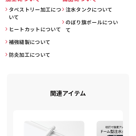
タペストリー加工につ
注水タンクについて
いて
のぼり旗ポールについ
Aバナー(60x180)
自由入力(180x60以内)
ヒートカットについて
て
補強縫製について
Aバナーは三角の形状を利用することでA面B面2
お好みのサイズで縦幕・横幕の作成が可能です。
種のデザインを楽しむことができます。前からも
長辺が180cm以内、短辺が60cm以内であれば自
防炎加工について
後ろからもアピールができる両面対応のバナーで
由なサイズを指定下さい！
す。
あんな場所こんな場所お好みのサイズでお好みの
A面B面のデザイン変化を楽しんでお客様にアピ
幕の製作をお楽しみください
ールするもよし、両面同じデザインでアピールす
（※cm単位での指定でおねがいいたします。）
関連アイテム
るもよしです！
レギュラーのれん
(180x50)