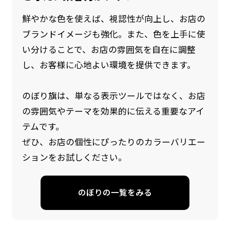
鮮やかな色を使えば、視認性が向上し、お店の
ブランドイメージも強化。また、色を上手に使
い分けることで、お店の雰囲気を自在に調整
し、お客様に心地よい環境を提供できます。
のぼり旗は、単なる表示ツールではなく、お店
の雰囲気やテーマを効果的に伝える重要なアイ
防炎加工（納期+1営業日）［ +540円 ］
テムです。
のぼり旗の防炎加工は、消防法で定められてい
ぜひ、お店の個性にぴったりのカラーバリエー
る場所でのぼり旗を使用する際に推奨されてい
ションをお試しください。
ます。防炎加工によってのぼり旗が炎に触れても
燃えにくくなります。（燃えるというより溶け
のぼりの一覧をみる
るに近くなるイメージ）一般的な方法は、旗の
素材に特殊な化学薬品を使用して延焼を抑えま
す。