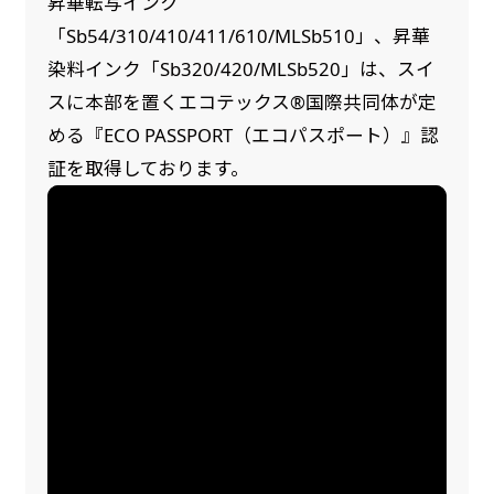
昇華転写インク
「Sb54/310/410/411/610/MLSb510」、昇華
染料インク「Sb320/420/MLSb520」は、スイ
スに本部を置くエコテックス®国際共同体が定
める『ECO PASSPORT（エコパスポート）』認
証を取得しております。