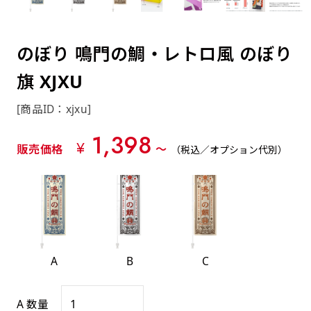
約0.2ｍｍ）。生地が重くなる分、耐久性が上
上下短辺を補強縫製しま
上左チチ
上右チチ
上チチ
（上のみ）
（上と下）
（左右）
あまりに大きな変更が何度もある場合はお断り
例
ショッピングカートページの備考欄に「以前
（上と左）
（上と右）
（上のみ）
がります。
す
する場合があります。
つくった、◯◯のぼり」の様に曖昧でも構い
ポンジをやや厚くした生地です。ポンジと比
四辺補強
のぼり 鳴門の鯛・レトロ風 のぼり
印刷工程に入った場合はいかなる場合もキャン
ません。
べると約2倍の厚みがあります。タペストリー
［ +58円 ］
セル不可となります。
旗 XJXU
やバナーなどの製作によく利用します。
上左右チチ
上下左右
のぼり旗の四辺すべてを
ショート(60x150)
ショート(150x60)
チチ無し
上下チチ
左右チチ
上左右チチ
リピート（要画像確認）［ +298円 ］
（上と左右）
（四辺にチチ）
補強縫製します
[商品ID：xjxu]
（上と下）
（左右）
（上と左右）
幅は標準サイズですが高さが30cm 低いです。
幅は標準サイズですが高さが30cm 低いです。
弊社よりJPG画像をお送りします。ご確認のお
1,398
近距離の歩行者や、特に女性の目線を意識したい
近距離の歩行者や、特に女性の目線を意識したい
¥
返事を頂いたあとに製作開始いたします。
販売価格
〜
（税込／オプション代別）
2本（3分割）の場合だと
場合はこちらがお勧めです。
場合はこちらがお勧めです。
文字の上からカットされます
ハトメ四隅
ハトメ上2つ
ハトメ上3つ
上下左右
入稿（AI／PSD）
（+1営業日）
（+1営業日）
（+1営業日）
チチ無し
ハトメ四隅
（四辺にチチ）
購入時の案内に沿って入稿してください。［
対応ファイル：AI／PSDファイル ］
A
B
C
スリム(45x180)
スリム(180x45)
ハトメ上4つ
ハトメ上下4つ
上棒袋縫い
左棒袋縫い
上左チチと
上右チチと
入稿（AI／PSD）（要画像確認）［ +298円
（+1営業日）
（+1営業日）
（上のみ）
ハトメ右下
ハトメ左下
（上と左）
名入れ［+999円］
A 数量
］
飾る場所に対して、標準サイズでは大きすぎると
飾る場所に対して、標準サイズでは大きすぎると