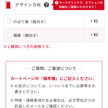
す。かわいいい＆おしゃれなのぼりです。台はセ
デザイン方向
す。かわいいい＆おしゃれなのぼりです。台はセ
ットでついてます。
ットでついてます。
+ ¥0
のぼり旗（縦向き）
+ ¥0
横幕（横向き）
※１種類につきの価格です。
ジャンボ(90x270)
ジャンボ(270x90)
遠くからでも視認しやすいジャンボサイズです。
遠くからでも視認しやすいジャンボサイズです。
駐車場などのスペースに余裕がある場所で大々的
駐車場などのスペースに余裕がある場所で大々的
ご質問、ご要望について
に宣伝できます。
に宣伝できます。
カートページの「備考欄」にご記入ください。
4mまたは5mのポールが必要です。
4mまたは5mのポールが必要です。
お急ぎについては、いついつまでに必要等をお
書きください。
特殊・連絡事項がある場合は、必ず弊社からの
折返しのメールをご確認ください。