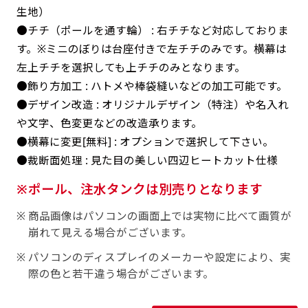
返事を頂いたあとに製作開始いたします。
弊社よりJPG画像をお送りします。ご確認のお
生地）
返事を頂いたあとに製作開始いたします。
●チチ（ポールを通す輪） : 右チチなど対応しておりま
す。※ミニのぼりは台座付きで左チチのみです。横幕は
デザインアレンジ［ +2,498円 ］
左上チチを選択しても上チチのみとなります。
ハーフ(30x90)
ハーフ(90x30)
デザインの色や文字等が変更いただけます。
●飾り方加工 : ハトメや棒袋縫いなどの加工可能です。
店内用です。お客さんの歩行や陳列した商品の邪
店内用です。お客さんの歩行や陳列した商品の邪
●デザイン改造 : オリジナルデザイン（特注）や名入れ
魔になりにくいのがポイントです。ハーフ用のポ
や文字、色変更などの改造承ります。
魔になりにくいのがポイントです。ハーフ用のポ
●横幕に変更[無料] : オプションで選択して下さい。
ールが必要です。
ールが必要です。
●裁断面処理 : 見た目の美しい四辺ヒートカット仕様
ポール、注水タンクは別売りとなります
商品画像はパソコンの画面上では実物に比べて画質が
崩れて見える場合がございます。
ミニ(10x30)
ミニ(30x10)
パソコンのディスプレイのメーカーや設定により、実
際の色と若干違う場合がございます。
台座タイプ・吸盤タイプ・クリップタイプがござ
台座タイプ・吸盤タイプ・クリップタイプがござ
います。レジカウンターや商品棚にぴったりで
います。レジカウンターや商品棚にぴったりで