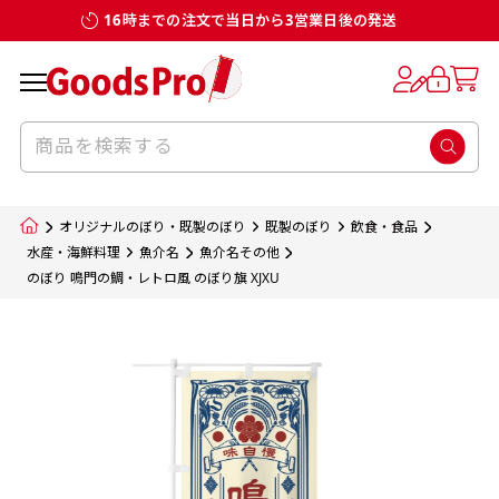
16時までの注文で当日から3営業日後の発送
お客様からのデータ入稿でのぼり旗を製作
既製デザイン
デザイン方向
チチについて
のぼり旗のチチについて
補強縫製って何？
スリット（切り込み）加工とは？
生地の種類
サイズ一覧
サイズ一覧
する場合
デザイン変更なしでのご注文となります。
のぼり旗のデザインをする際に、考えると良
既製品のサイズについては以下のサイズ表の通
既製品のサイズについては以下のサイズ表の通
一般的にはチチの位置はのぼり旗に対して上
一般的にはチチの位置はのぼり旗に対して上
補強縫製とはヒートカッター（熱で焼き切る
スリット（切り込み）を入れることで横幕が
入稿いただくデータは基本的にイラストレー
既製デザインとは当社グッズプロがオリジナ
いのがデザイン方向です。
り様々なサイズに対応しております。
り様々なサイズに対応しております。
辺３か所左辺５か所になります。のぼり旗を
辺３か所左辺５か所になります。のぼり旗を
カッター）を使用して、のぼり旗自体の強度
分割されているようにみせます。
ター形式のデータまたはフォトショップ形式
ルで製品デザインをしたデザインそのものを
のぼり旗のデザインとしては基本的に左側と
お客様オリジナルサイズで製作をしたい場合
お客様オリジナルサイズで製作をしたい場合
ポールに通す際には上辺２か所に対してチチ
ポールに通す際には上辺２か所に対してチチ
をあげるために折り返し縫いをすることで風
疑似的にのれんのように見せるための加工手
オリジナルのぼり・既製のぼり
既製のぼり
飲食・食品
のデータとさせていただいております。
指します。当グッズプロで販売として取り扱っ
上側にポールを通すミミ（業界用語でチチと
につきましてはお気軽にご相談ください。
につきましてはお気軽にご相談ください。
が左右どちらでものぼり旗自体をポールにく
が左右どちらでものぼり旗自体をポールにく
の影響を受けやすい四辺の強度を増す加工で
法です。
水産・海鮮料理
魚介名
魚介名その他
jpgデータ等の画像データを貼り付ける際には
のぼり 鳴門の鯛・レトロ風 のぼり旗 XJXU
ているあらゆるのぼり旗のデザインがそれに
呼びます）が縫いつけてあるのが一般的です。
くりつけることは可能です。
くりつけることは可能です。
す。
ただし、布の性質上、必ず印刷サイズのズレな
ただし、布の性質上、必ず印刷サイズのズレな
注意が必要です。画像解像度を考慮して作成
該当いたします。既製のデザインを応用して自
ただ、お客様の飾り付けたい場所の風向きを
各辺のおおむね3～5ｍｍ程度を折り返し、縫
どは発生します（熱処理する際に生地が伸び縮
どは発生します（熱処理する際に生地が伸び縮
いただく必要があります。（概ね原寸サイズ
1本（2分割）
みする都合や・最終的なカットをする際の都合
みする都合や・最終的なカットをする際の都合
で解像度200dp以上必要です）当社の取り扱
分だけののぼり旗をつくりたい！などのデザ
少し考えると
い糸を走らせて補強します。加工をすることで
棒袋縫い加工
棒袋縫い加工
内容
個数
単価
金額
［ +33円 ］
など）のでサイズの指定につきましてはｍｍ単
など）のでサイズの指定につきましてはｍｍ単
いの規格サイズにつきましてはデザインテン
イン改造や既製デザインに自分たちの団体の
もしかしたら左側と上についているよりも右
のぼり旗の１辺～４辺は折り返し加工されま
ポンジ（一般）
生地のふちを大きく棒袋状に縫いこみポール
生地のふちを大きく棒袋状に縫いこみポール
位は不可となります。最終的なサイズも多少の
位は不可となります。最終的なサイズも多少の
プレートの用意がありますので、ご購入後マ
¥0
名前入れや会社のロゴなどを挿入するなどの
側と上についていた方が良いと思うかもしれ
すのでその部分のホツレや裂けてしまうこと
合計金額
（税込）
ズレ5ｍｍ程度は起きる可能性があります。
ズレ5ｍｍ程度は起きる可能性があります。
一般的なのぼり旗の生地はポンジといわれる
イページの「購入履歴」よりダウンロードし
を通す筒をつくります。ポール自体を包み込
を通す筒をつくります。ポール自体を包み込
相談もお請けしております。
ません。
を防止する効果があります。
てご利用くださいませ。
2本（3分割）
厚みが約0.14ｍｍのとても薄い生地を使用し
むため、耐久性があがり、デザインがより目
むため、耐久性があがり、デザインがより目
カートに入れる
風向きを考えながらチチの向きを決めてから
［ +66円 ］
ます。
棒袋縫いの場合、補強が無償で付いてきます。