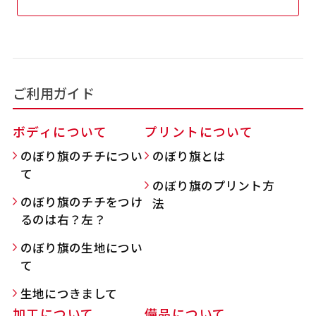
吊り下げ旗(30x42)
吊り下げ旗(42x30)
掛け軸のように吊り下げ式にします。上部に棒袋
掛け軸のように吊り下げ式にします。上部に棒袋
作成しパイプを入れてその間に紐を通します。壁
作成しパイプを入れてその間に紐を通します。壁
ご利用ガイド
際の装飾などにとてもお役立ち！
際の装飾などにとてもお役立ち！
ボディについて
プリントについて
のぼり旗のチチについ
のぼり旗とは
て
のぼり旗のプリント方
のぼり旗のチチをつけ
法
布A1ポスター(60x84)
布A1ポスター(84x60)
るのは右？左？
のぼり旗の生地につい
のぼりだけでなく、ポスターも作れます。
のぼりだけでなく、ポスターも作れます。
て
のぼり旗と同じデザインで飾れば宣伝効果UP!
のぼり旗と同じデザインで飾れば宣伝効果UP!
生地につきまして
加工について
備品について