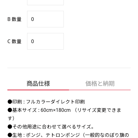
感じる場合や、立てる本数を増やしたい場合はこ
感じる場合や、立てる本数を増やしたい場合はこ
1本（2分割）の場合だと
文字のみの名入れが可能です。
弊社よりJPG画像をお送りします。ご確認のお
ちらです。
ちらです。
文字の間にスリットが入ります
返事を頂いたあとに製作開始いたします。
B 数量
幅が15cm 狭くなっておりスリムな印象を受けま
幅が15cm 狭くなっておりスリムな印象を受けま
上下棒袋縫い
その他
名入れ（要画像確認）［+1,298円］
右棒袋縫い
上棒袋縫い
上下棒袋縫い
（上のみ）
す。
す。
（上と右）
（上のみ）
（上と下）
デザイン依頼［ +3,998円 ］
弊社よりJPG画像をお送りします。ご確認のお
C 数量
※備考欄に要望をお書きください
返事を頂いたあとに製作開始いたします。
ご購入時の案内にそって、デザイン画のファ
イルまたは、文章でお知らせください。
ロゴ有り名入れ［ +1,498円］
Aバナー用チチ
タペストリー
その他
加工
（上2下2）
文字だけのぼり［ +1,298円 ］
コンパクト(45x150)
コンパクト(150x45)
ご購入時の案内にそって、デザイン画のファ
商品仕様
価格と納期
※パイプ紐付き
※備考欄に要望をお書きください
イルまたは、文章でお知らせください。
ご購入時の案内に沿って、文字をご指定くだ
あまり一般的でないサイズですが最近、注文が増
あまり一般的でないサイズですが最近、注文が増
●印刷 : フルカラーダイレクト印刷
さい。
えてきました。
えてきました。
●基本サイズ : 60cm×180cm （リサイズ変更できま
ロゴ有り名入れ（要画像確認）［ +1,798
コンビニさんなどで多いです。 お店の外観の邪魔
コンビニさんなどで多いです。 お店の外観の邪魔
す）
円］
になりづらく、狭い範囲で沢山飾れます。
になりづらく、狭い範囲で沢山飾れます。
文字だけのぼり（要画像確認）［ +1,598円
●その他用途に合わせて選べるサイズ。
］
弊社よりJPG画像をお送りします。ご確認のお
●生地 : ポンジ、テトロンポンジ（一般的なのぼり旗の