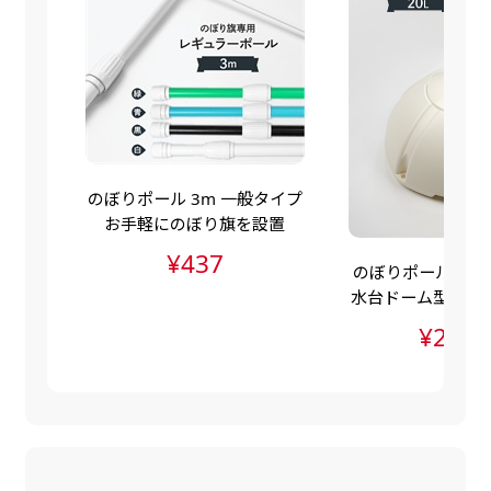
自由入力(60x180以内)
レギュラーのれんは横幕の上部にチチを5か所つ
お好みのサイズで縦幕・横幕の作成が可能です。
けて疑似的にのれんのような幕をつくります。お
長辺が180cm以内、短辺が60cm以内であれば自
店の入口付近の装飾に是非！
由なサイズを指定下さい！
あんな場所こんな場所お好みのサイズでお好みの
幕の製作をお楽しみください
のぼりポール 3m 一般タイプ
（※cm単位での指定でおねがいいたします。）
お手軽にのぼり旗を設置
レギュラースリムのれん
¥437
のぼりポールスタン
(180x30)
水台ドーム型（ポ
水台・注水ダンク
レギュラーのれんスリムは横幕の上部にチチを5
¥2,83
か所つけて疑似的にのれんのような幕をつくりま
す。
レギュラーのれんとの違いは縦のサイズが異なり
ます。（レギュラーのれん縦50cm／レギュラー
スリムのれん縦30cm）お店の入口付近の装飾に