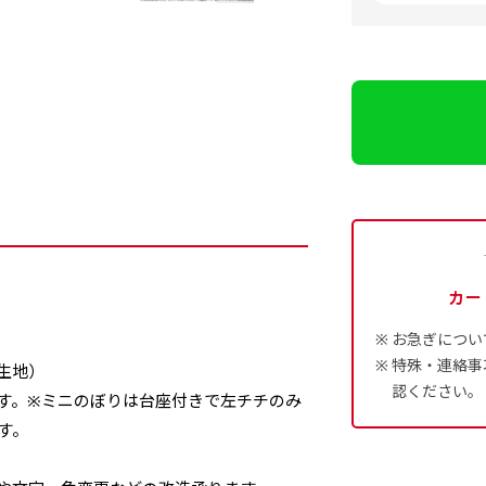
カー
）
お急ぎについ
特殊・連絡事
生地）
認ください。
ます。※ミニのぼりは台座付きで左チチのみ
す。