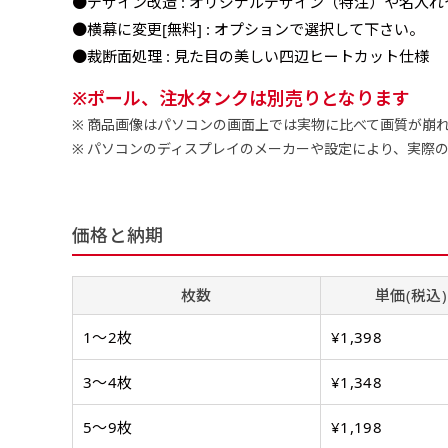
●デザイン改造 : オリジナルデザイン（特注）や名入
●横幕に変更[無料] : オプションで選択して下さい。
●裁断面処理 : 見た目の美しい四辺ヒートカット仕様
ポール、注水タンクは別売りとなります
商品画像はパソコンの画面上では実物に比べて画質が崩
パソコンのディスプレイのメーカーや設定により、実際
チチについて
のぼり旗のチチについて
補強縫製って何？
既製デザイン
デザイン方向
お客様からのデ
スリッ
価格と納期
一般的にはチチの位置はのぼり
一般的にはチチの位置はのぼり
補強縫製とはヒートカッター（
既製品のサイズについては以下
既製品のサイズについては以下
デザイン変更なしでのご注文と
のぼり旗のデザインをする際に
入稿いただくデー
して上辺３か所左辺５か所にな
して上辺３か所左辺５か所にな
ることで風の影響を受けやすい
お客様オリジナルサイズで製作
お客様オリジナルサイズで製作
せていただいてお
既製デザインとは当社グッズプ
のぼり旗のデザインとしては基
す。のぼり旗をポールに通す際
す。のぼり旗をポールに通す際
各辺のおおむね3～5ｍｍ程度
枚数
単価(税込)
ただし、布の性質上、必ず印刷
ただし、布の性質上、必ず印刷
して取り扱っているあらゆるの
一般的です。ただ、お客様の飾
jpgデータ等の
防炎加工（納期+
辺２か所に対してチチが左右ど
辺２か所に対してチチが左右ど
し加工されますのでその部分の
都合など）のでサイズの指定に
都合など）のでサイズの指定に
があります。（概
をつくりたい！などのデザイン
もしかしたら左側と上について
1〜2枚
¥1,398
ます。
ます。
ものぼり旗自体をポールにくく
ものぼり旗自体をポールにくく
棒袋縫いの場合、補強が無償で
てはデザインテン
のぼり旗の防炎加
お請けしております。
風向きを考えながらチチの向き
ることは可能です。
ることは可能です。
ドしてご利用くだ
3〜4枚
¥1,348
防炎加工によって
ん。デザインの方向性につきま
1本（2分割）
お客様自身でオリ
るイメージ）一般
をみるよりも正像でみられるデ
［ +33円 ］
5〜9枚
¥1,198
（すべての辺をプ
名入れについて