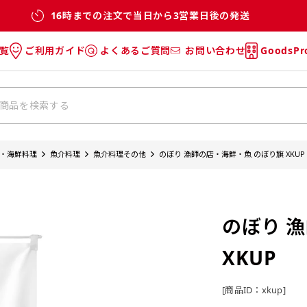
16時までの注文で当日から3営業日後の発送
覧
ご利用ガイド
よくあるご質問
お問い合わせ
GoodsP
のぼり
のぼりのご利用ガイド
のぼりのよくあるご質問
タオル
Tシャツのご利用ガイド
Tシャツのよくあるご質問
チ・巾着
垂幕
・海鮮料理
魚介料理
魚介料理その他
のぼり 漁師の店・海鮮・魚 のぼり旗 XKUP
リー
バッグ
のぼり 
XKUP
[商品ID：xkup]