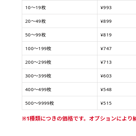
ズから四辺内側に
ポ
【注意点
10〜19枚
¥993
当社の既製のぼり旗に対してお
お急ぎ［ +330
とができます。ご購入時にご希
20〜49枚
¥899
一般的なのぼり旗
上チチ
上下チチ
当社の既製デザ
お急ぎは翌営業日
リデザインします。書体などの
上左チチ
上右チチ
（上のみ）
（上と下
みが約0.14ｍｍ
（上と左）
（上と右
場合もあります。
します。基本的にのぼりの下部
50〜99枚
¥819
のぼり旗の改造プラ
す。
例
だけましたらロゴの印刷も出来
詳細は
お問い合わせ
のぼり旗製作で一
100〜199枚
¥747
側辺補強縫製
お客様が納得するまで何度でも
生地の厚みが薄く
［ +38円 ］
ください。
200〜299枚
¥713
い生地です。
リピート
ハトメ四隅
ハトメ上2
チ
あまりに大きな変更が何度もあ
上下左右
チチ無し
（+1営業日）
（+1営業日
300〜399枚
¥603
（四辺にチチ）
辺
印刷工程に入った場合はいかな
ショッピングカート
400〜499枚
¥548
リピート（要画像確
500〜9999枚
¥515
上下棒袋縫い
その他
弊社よりJPG画像
右棒袋縫い
上棒袋縫
1種類につきの価格です。オプションにより
（上のみ）
（上と右）
（上のみ
※備考欄に要