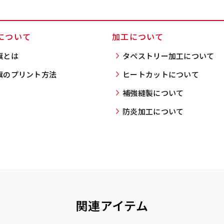
）
入稿してください。［ 対応ファイル：AI／PSDファイル ］
について
加工について
ショート(150x60)
スリム(180x45)
コ
旗とは
タペストリー加工について
）（要画像確認）［ +298円 ］
ショート(60x150)
スリム(45x180)
コ
旗のプリント方法
ヒートカットについて
をお送りします。ご確認のお返事を頂いたあとに製作開始いたしま
幅は標準サイズですが高さが
飾る場所に対して、標準サイ
あまり
幅は標準サイズですが高さが
飾る場所に対して、標準サイ
あまり
298円］
補強縫製について
0cm 低いです。
ズでは大きすぎると感じる場
すが最
0cm 低いです。
ズでは大きすぎると感じる場
すが最
ます。ご確認のお返事を頂いたあとに製作開始いたします。
防炎加工について
近距離の歩行者や、特に女性
合や、立てる本数を増やした
した。
近距離の歩行者や、特に女性
合や、立てる本数を増やした
した。
,998円 ］
の目線を意識したい場合はこ
い場合はこちらです。
コンビ
の目線を意識したい場合はこ
い場合はこちらです。
コンビ
って、デザイン画のファイルまたは、文章でお知らせください。
ちらがお勧めです。
幅が15cm 狭くなっておりス
す。 
ちらがお勧めです。
幅が15cm 狭くなっておりス
す。 
円］
リムな印象を受けます。
づらく
リムな印象を受けます。
づらく
イン画のファイルまたは、文章でお知らせください。
ます。
ます。
1,298円 ］
って、文字をご指定ください。
関連アイテム
［ +1,798円］