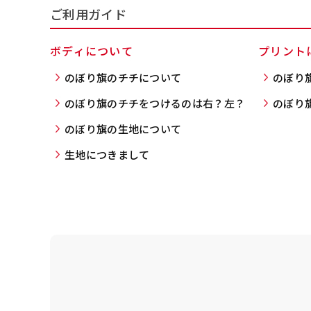
入稿（AI／PSD
ご利用ガイド
購入時の案内に沿って
名入れ［+999円］
ボディについて
プリント
文字のみの名入れが可能です。
レギュラー(180x60)
のぼり旗のチチについて
のぼり
入稿（AI／PSD
レギュラー(60x180)
のぼり旗のチチをつけるのは右？左？
のぼり
弊社よりJPG画像
よく見かける一般的なのぼり
よく見かける一般的なのぼり
名入れ（要画像確認）［+1,
のぼり旗の生地について
旗のサイズです。
3
旗のサイズです。
3
弊社よりJPG画像をお送りし
生地につきまして
ほとんどのポールや注水台に
ほとんどのポールや注水台に
デザイン依頼［ +3
使用できます。
使用できます。
ご購入時の案内にそ
ロゴ有り名入れ［ +1,498
ご購入時の案内にそって、デザ
文字だけのぼり［ +
ご購入時の案内に沿
ロゴ有り名入れ（要画像確認）