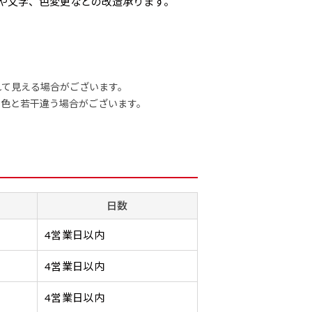
れや文字、色変更などの改造承ります。
れて見える場合がございます。
の色と若干違う場合がございます。
スリット（切り込み）加工とは？
サイズ一覧
サイズ一覧
棒袋縫い加工
棒袋縫い加工
生地の種類
ハトメ加工
ハトメ加工
ータ入稿でのぼり旗を製作する場合
ト（切り込み）を入れることで横幕が分割されているようにみせ
旗に対
旗に対
熱で焼き切るカッター）を使用して、のぼり旗自体の強度をあげ
生地のふちを大きく棒袋状に縫いこみ
生地のふちを大きく棒袋状に縫いこみ
ハトメ（鳩目）と
ハトメ（鳩目）と
のサイズ表の通り様々なサイズに対応しております。
のサイズ表の通り様々なサイズに対応しております。
疑似的にのれんのように見せるための加工手法です。
なります。
、考えると良いのがデザイン方向です。
タは基本的にイラストレーター形式のデータまたはフォトショップ形
りま
りま
四辺の強度を増す加工です。
ポールを通す筒をつくります。ポール
ポールを通す筒をつくります。ポール
けた穴を補強する
けた穴を補強する
をしたい場合につきましてはお気軽にご相談ください。
をしたい場合につきましてはお気軽にご相談ください。
ります。
ロがオリジナルで製品デザインをしたデザインそのものを指しま
本的に左側と上側にポールを通すミミ（業界用語でチチと呼びま
には上
には上
を折り返し、縫い糸を走らせて補強します。加工をすることでのぼ
自体を包み込むため、耐久性があが
自体を包み込むため、耐久性があが
ングです。壁側にロ
ングです。壁側にロ
日数
サイズのズレなどは発生します（熱処理する際に生地が伸び縮みする都
サイズのズレなどは発生します（熱処理する際に生地が伸び縮みする都
ぼり旗のデザインがそれに該当いたします。既製のデザインを応
り付けたい場所の風向きを少し考えると
画像データを貼り付ける際には注意が必要です。画像解像度を考慮して作
1営業日）［ +540円 ］
ちらで
ちらで
ホツレや裂けてしまうことを防止する効果があります。
り、デザインがより目立ちます。
り、デザインがより目立ちます。
て、突風で倒れる
て、突風で倒れる
つきましてはｍｍ単位は不可となります。最終的なサイズも多少のズレ
つきましてはｍｍ単位は不可となります。最終的なサイズも多少のズレ
ね原寸サイズで解像度200dp以上必要です）当社の取り扱いの規格サ
改造や既製デザインに自分たちの団体の名前入れや会社のロゴな
いるよりも右側と上についていた方が良いと思うかもしれません
4営業日以内
りつけ
りつけ
カーブ形状の特殊なのぼり旗にも適合
カーブ形状の特殊なのぼり旗にも適合
てずっと裏向きに
てずっと裏向きに
付いてきます。
プレートの用意がありますので、ご購入後マイページの「購入履歴」
工は、消防法で定められている場所でのぼり旗を使用する際に推
を決めてからデザインをするとどの方向でデザインをすると良い
する加工方法となります。
する加工方法となります。
もありません。
もありません。
さいませ。
4営業日以内
のぼり旗が炎に触れても燃えにくくなります。（燃えるというよ
してはお客様の好みもありますので、見られる方（お客様）がで
2本（3分割）
3本（4分割）
ジナルのサイズで製作する場合につきましてはご希望の仕上がりサイ
的な方法は、旗の素材に特殊な化学薬品を使用して延焼を抑えま
ザインを提供したいかと思いますのでその辺を参考にするとよい
［ +66円 ］
［ +99円 ］
4営業日以内
ラス10ｍｍ）したサイズで製作ください。（重要な情報などについて