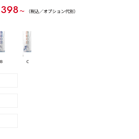
,398
〜
（税込／オプション代別）
B
C