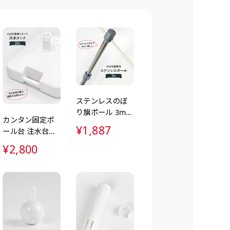
り下げ旗(42x30)
り下げ旗(30x42)
す。
のように吊り下げ式に
のように吊り下げ式に
。上部に棒袋作成しパ
。上部に棒袋作成しパ
入れてその間に紐を通
入れてその間に紐を通
。壁際の装飾などにと
。壁際の装飾などにと
ステンレスのぼ
役立ち！
役立ち！
り旗ポール 3m
カンタン固定ポ
高さ調整＆サビ
¥1,887
ール台 注水台
に強い高耐久＆
16L（ポール台・
高級感デザイン
¥2,800
注水台・注水ダ
ンク・立て台）
ュラースリムのれん
(180x30)