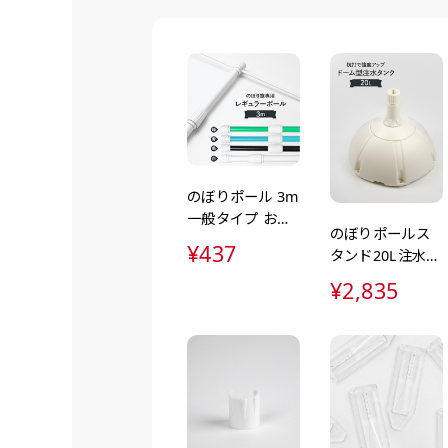
弊社よりJPG画像をお送りし
文字だけのぼり（要
ハーフ(90x30)
ハーフ(30x90)
弊社よりJPG画像
デザインアレンジ［ +2,49
店内用です。お客さんの歩行
店内用です。お客さんの歩行
デザインの色や文字等が変更い
や陳列した商品の邪魔になり
や陳列した商品の邪魔になり
にくいのがポイントです。ハ
にくいのがポイントです。ハ
ーフ用のポールが必要です。
ーフ用のポールが必要です。
のぼりポール 3m
一般タイプ お手
のぼりポールス
軽にのぼり旗を
¥437
タンド20L注水台
設置
ドーム型（ポー
¥2,835
ル台・注水台・
注水ダンク・立
て台）
布A1ポスター(84x60)
布A1ポスター(60x84)