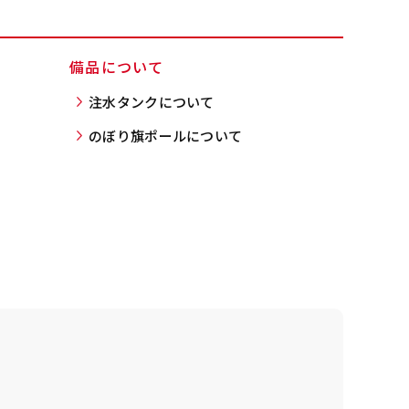
備品について
ンパクト(150x45)
注水タンクについて
ンパクト(45x150)
のぼり旗ポールについて
す。
一般的でないサイズで
一般的でないサイズで
近、注文が増えてきま
近、注文が増えてきま
ニさんなどで多いで
ニさんなどで多いで
お店の外観の邪魔になり
お店の外観の邪魔になり
、狭い範囲で沢山飾れ
、狭い範囲で沢山飾れ