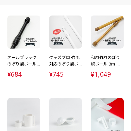
ます。ご確認のお返事を頂いたあとに製作開始いたします。
画像確認）［ +1,598円 ］
ミニ(30x10)
ジャンボ(270x90)
吊
ミニ(10x30)
ジャンボ(90x270)
吊
をお送りします。ご確認のお返事を頂いたあとに製作開始いたしま
8円 ］
遠くからでも視認しやすいジ
台座タイプ・吸盤タイプ・ク
台座タイプ・吸盤タイプ・ク
掛け軸
遠くからでも視認しやすいジ
掛け軸
ただけます。
ャンボサイズです。
リップタイプがございます。
リップタイプがございます。
します
ャンボサイズです。
します
駐車場などのスペースに余裕
レジカウンターや商品棚にぴ
レジカウンターや商品棚にぴ
イプを
駐車場などのスペースに余裕
イプを
がある場所で大々的に宣伝で
ったりです。かわいいい＆お
ったりです。かわいいい＆お
します
がある場所で大々的に宣伝で
します
オールブラック
グッズプロ 強風
和風竹風のぼり
きます。
しゃれなのぼりです。台はセ
しゃれなのぼりです。台はセ
てもお
きます。
てもお
のぼり旗ポール
対応のぼり旗ポ
旗ポール 3m 高
4mまたは5mのポールが必要
ットでついてます。
ットでついてます。
4mまたは5mのポールが必要
2.4m 軽量＆おし
ール 2.4m 高強
さ調整＆和の高
¥684
¥745
¥1,049
です。
です。
ゃれな黒デザイ
度＆安定設置ホ
級感デザイン
ン
ワイトカラー
自由入力(180x60以内)
レギュラーのれん
レギ
(180x50)
Aバナー(60x180)
自由入力(60x180以内)