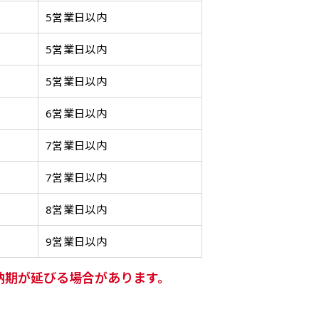
20ｍｍ程度内側の範囲内でデザイン校正してください）
ンジ（一般）
トロピカル（納期+1営
】
スリット（切り込み）は均等割りを意識してカットラインを入れ
5営業日以内
客様の任意のテキストや企業情報・お店情報などを埋め込むこ
［ +299円 ］
円 ］
デザインや絵柄をスリット加工時にカットする場合があります。
望の店舗名などをご記載ください。専任のデザイナーがバッチ
5営業日以内
の生地はポンジといわれる厚
ワンランク厚手のトロピカル（
左右チチ
上左右チチ
上下左右
チ
インを利用してのぼり旗を製作したい場合
発送（基本12時締め切り)枚数によって対応できない場合、ギリ
ご指定がなければ、のぼりのイメージに最適のフォントを使用
上チチ
上下チチ
左右チチ
上
）
（左右）
（上と左右）
（四辺にチチ）
のとても薄い生地を使用しま
0.2ｍｍ）。生地が重くなる分、
）
（上のみ）
（上と下）
（左右）
（上
防炎加工、トロピカル生地は対応不可です。
にショップ名、社名、電話番号が入ります。データをお送りいた
5営業日以内
ンとなりますので改造の程度によってデザイン加工費用が発生い
ります。
ます。
ください。
番良く使用される生地です。
ポンジをやや厚くした生地です。
6営業日以内
L字補強縫製
三辺補強
デザインの修正をしますので、初めての方でもお気軽にご相談
、裏側にインクが浸透しやす
ると約2倍の厚みがあります。タ
［ +38円 ］
［ +48円 ］
［ 
7営業日以内
バナーなどの製作によく利用しま
2本（3分割）の場合だと
1本（2分割）の
つ
ハトメ上3つ
ハトメ上4つ
ハトメ上下4つ
上
チのついてない長辺・短
チチのついてない長辺・上
のぼり旗
る場合はお断りする場合があります。
上左チチと
上右チチと
ハトメ四隅
左
）
（+1営業日）
（+1営業日）
（+1営業日）
（
文字の上からカットされます
文字の間にスリット
7営業日以内
ハトメ右下
ハトメ左下
（
を補強縫製します
下短辺を補強縫製します
強縫製し
る場合もキャンセル不可となります。
ページの備考欄に「以前つくった、◯◯のぼり」の様に曖昧でも
8営業日以内
認）［ +298円 ］
9営業日以内
をお送りします。ご確認のお返事を頂いたあとに製作開始いたしま
タペストリー
い
上下棒袋縫い
その他
Aバ
納期が延びる場合があります。
）
（上と下）
加工
（上
望をお書きください
※パイプ紐付き
※備考欄に要望をお書きく