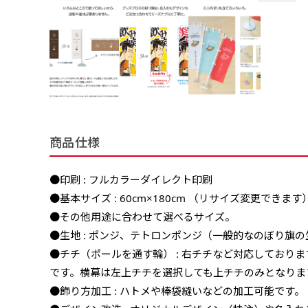
商品仕様
●印刷 : フルカラーダイレクト印刷
●基本サイズ : 60cm×180cm （リサイズ変更できます
●その他用途に合わせて選べるサイズ。
●生地 : ポンジ、テトロンポンジ（一般的なのぼり旗の
●チチ（ポールを通す輪） : 右チチなど対応しており
です。横幕は左上チチを選択しても上チチのみとなりま
●飾り方加工 : ハトメや棒袋縫いなどの加工可能です。