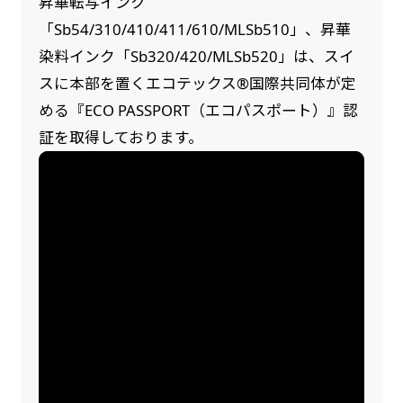
昇華転写インク
「Sb54/310/410/411/610/MLSb510」、昇華
染料インク「Sb320/420/MLSb520」は、スイ
スに本部を置くエコテックス®国際共同体が定
める『ECO PASSPORT（エコパスポート）』認
証を取得しております。