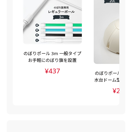
自由入力(60x180以内)
レギュラーのれんは横幕の上部にチチを5か所つ
お好みのサイズで縦幕・横幕の作成が可能です。
けて疑似的にのれんのような幕をつくります。お
長辺が180cm以内、短辺が60cm以内であれば自
店の入口付近の装飾に是非！
由なサイズを指定下さい！
あんな場所こんな場所お好みのサイズでお好みの
幕の製作をお楽しみください
のぼりポール 3m 一般タイプ
（※cm単位での指定でおねがいいたします。）
お手軽にのぼり旗を設置
レギュラースリムのれん
¥437
のぼりポールスタン
(180x30)
水台ドーム型（ポ
水台・注水ダンク
レギュラーのれんスリムは横幕の上部にチチを5
¥2,83
か所つけて疑似的にのれんのような幕をつくりま
す。
レギュラーのれんとの違いは縦のサイズが異なり
ます。（レギュラーのれん縦50cm／レギュラー
スリムのれん縦30cm）お店の入口付近の装飾に