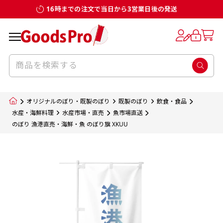
16時までの注文で当日から3営業日後の発送
お客様からのデータ入稿でのぼり旗を製作
既製デザイン
デザイン方向
チチについて
のぼり旗のチチについて
補強縫製って何？
スリット（切り込み）加工とは？
生地の種類
サイズ一覧
サイズ一覧
する場合
デザイン変更なしでのご注文となります。
のぼり旗のデザインをする際に、考えると良
既製品のサイズについては以下のサイズ表の通
既製品のサイズについては以下のサイズ表の通
一般的にはチチの位置はのぼり旗に対して上
一般的にはチチの位置はのぼり旗に対して上
補強縫製とはヒートカッター（熱で焼き切る
スリット（切り込み）を入れることで横幕が
入稿いただくデータは基本的にイラストレー
既製デザインとは当社グッズプロがオリジナ
いのがデザイン方向です。
り様々なサイズに対応しております。
り様々なサイズに対応しております。
辺３か所左辺５か所になります。のぼり旗を
辺３か所左辺５か所になります。のぼり旗を
カッター）を使用して、のぼり旗自体の強度
分割されているようにみせます。
ター形式のデータまたはフォトショップ形式
ルで製品デザインをしたデザインそのものを
のぼり旗のデザインとしては基本的に左側と
お客様オリジナルサイズで製作をしたい場合
お客様オリジナルサイズで製作をしたい場合
ポールに通す際には上辺２か所に対してチチ
ポールに通す際には上辺２か所に対してチチ
をあげるために折り返し縫いをすることで風
疑似的にのれんのように見せるための加工手
オリジナルのぼり・既製のぼり
既製のぼり
飲食・食品
のデータとさせていただいております。
指します。当グッズプロで販売として取り扱っ
上側にポールを通すミミ（業界用語でチチと
につきましてはお気軽にご相談ください。
につきましてはお気軽にご相談ください。
が左右どちらでものぼり旗自体をポールにく
が左右どちらでものぼり旗自体をポールにく
の影響を受けやすい四辺の強度を増す加工で
法です。
水産・海鮮料理
水産市場・直売
魚市場直送
jpgデータ等の画像データを貼り付ける際には
のぼり 漁港直売・海鮮・魚 のぼり旗 XKUU
ているあらゆるのぼり旗のデザインがそれに
呼びます）が縫いつけてあるのが一般的です。
くりつけることは可能です。
くりつけることは可能です。
す。
ただし、布の性質上、必ず印刷サイズのズレな
ただし、布の性質上、必ず印刷サイズのズレな
注意が必要です。画像解像度を考慮して作成
該当いたします。既製のデザインを応用して自
ただ、お客様の飾り付けたい場所の風向きを
各辺のおおむね3～5ｍｍ程度を折り返し、縫
どは発生します（熱処理する際に生地が伸び縮
どは発生します（熱処理する際に生地が伸び縮
いただく必要があります。（概ね原寸サイズ
1本（2分割）
みする都合や・最終的なカットをする際の都合
みする都合や・最終的なカットをする際の都合
で解像度200dp以上必要です）当社の取り扱
分だけののぼり旗をつくりたい！などのデザ
少し考えると
い糸を走らせて補強します。加工をすることで
棒袋縫い加工
棒袋縫い加工
内容
個数
単価
金額
［ +33円 ］
など）のでサイズの指定につきましてはｍｍ単
など）のでサイズの指定につきましてはｍｍ単
いの規格サイズにつきましてはデザインテン
イン改造や既製デザインに自分たちの団体の
もしかしたら左側と上についているよりも右
のぼり旗の１辺～４辺は折り返し加工されま
ポンジ（一般）
生地のふちを大きく棒袋状に縫いこみポール
生地のふちを大きく棒袋状に縫いこみポール
位は不可となります。最終的なサイズも多少の
位は不可となります。最終的なサイズも多少の
プレートの用意がありますので、ご購入後マ
¥0
名前入れや会社のロゴなどを挿入するなどの
側と上についていた方が良いと思うかもしれ
すのでその部分のホツレや裂けてしまうこと
合計金額
（税込）
ズレ5ｍｍ程度は起きる可能性があります。
ズレ5ｍｍ程度は起きる可能性があります。
一般的なのぼり旗の生地はポンジといわれる
イページの「購入履歴」よりダウンロードし
を通す筒をつくります。ポール自体を包み込
を通す筒をつくります。ポール自体を包み込
相談もお請けしております。
ません。
を防止する効果があります。
てご利用くださいませ。
2本（3分割）
厚みが約0.14ｍｍのとても薄い生地を使用し
むため、耐久性があがり、デザインがより目
むため、耐久性があがり、デザインがより目
カートに入れる
風向きを考えながらチチの向きを決めてから
［ +66円 ］
ます。
棒袋縫いの場合、補強が無償で付いてきます。