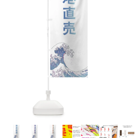
お客様自身でオリジナルのサイズで製作する
立ちます。
立ちます。
デザインをするとどの方向でデザインをする
名入れについて
場合につきましてはご希望の仕上がりサイズ
のぼり旗製作で一番良く使用される生地で
カーブ形状の特殊なのぼり旗にも適合する加
カーブ形状の特殊なのぼり旗にも適合する加
に対して四辺（すべての辺をプラス10ｍｍ）
と良いかひらめくかもしれません。デザイン
す。生地の厚みが薄く、裏側にインクが浸透
当社の既製のぼり旗に対してお客様の任意の
工方法となります。
工方法となります。
側辺補強縫製
3本（4分割）
したサイズで製作ください。（重要な情報な
の方向性につきましてはお客様の好みもあり
しやすい生地です。
テキストや企業情報・お店情報などを埋め込
［ +38円 ］
［ +99円 ］
どについては仕上がりサイズから四辺内側に
ますので、見られる方（お客様）ができる限
20ｍｍ程度内側の範囲内でデザイン校正して
むことができます。ご購入時にご希望の店舗
ハトメ加工
ハトメ加工
り反転したデザインをみるよりも正像でみら
ください）
名などをご記載ください。専任のデザイナー
ハトメ（鳩目）とは、革や布などに開けた穴
ハトメ（鳩目）とは、革や布などに開けた穴
れるデザインを提供したいかと思いますので
4本（5分割）
がバッチリデザインします。書体などのご指
を補強するために取り付けるリングです。壁
を補強するために取り付けるリングです。壁
その辺を参考にするとよいかもしれません。
［ +132円 ］
当社の既製デザインを利用してのぼり旗を
定がなければ、のぼりのイメージに最適のフ
L字補強縫製
側にロープなどで固定して、突風で倒れること
側にロープなどで固定して、突風で倒れること
製作したい場合
［ +38円 ］
ォントを使用します。基本的にのぼりの下部
も風向きによってずっと裏向きになってしまう
も風向きによってずっと裏向きになってしまう
のぼり旗の改造プランとなりますので改造の
にショップ名、社名、電話番号が入ります。
チチのついてない長辺・
いこともありません。
いこともありません。
【注意点】
程度によってデザイン加工費用が発生いたし
データをお送りいただけましたらロゴの印刷
短辺を補強縫製します
スリット（切り込み）は均等割りを意識して
ます。
も出来ます。
レギュラー(60x180)
レギュラー(180x60)
カットラインを入れます。
トロピカル（納期+1営業日）
詳細は
ください。
お問い合わせ
お客様が納得するまで何度でもデザインの修
三辺補強
デザインや絵柄をスリット加工時にカットす
［ +299円 ］
［ +48円 ］
正をしますので、初めての方でもお気軽にご
よく見かける一般的なのぼり旗のサイズです。
よく見かける一般的なのぼり旗のサイズです。
る場合があります。
ほとんどのポールや注水台に使用できます。
ほとんどのポールや注水台に使用できます。
ワンランク厚手のトロピカル（生地の厚みが
相談ください。
リピート
チチのついてない長辺・
上チチ
上下チチ
左右チチ