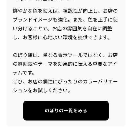
鮮やかな色を使えば、視認性が向上し、お店の
ブランドイメージも強化。また、色を上手に使
い分けることで、お店の雰囲気を自在に調整
し、お客様に心地よい環境を提供できます。
のぼり旗は、単なる表示ツールではなく、お店
の雰囲気やテーマを効果的に伝える重要なアイ
防炎加工（納期+1営業日）［ +540円 ］
テムです。
のぼり旗の防炎加工は、消防法で定められてい
ぜひ、お店の個性にぴったりのカラーバリエー
る場所でのぼり旗を使用する際に推奨されてい
ションをお試しください。
ます。防炎加工によってのぼり旗が炎に触れても
燃えにくくなります。（燃えるというより溶け
のぼりの一覧をみる
るに近くなるイメージ）一般的な方法は、旗の
素材に特殊な化学薬品を使用して延焼を抑えま
す。