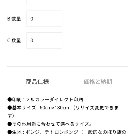
感じる場合や、立てる本数を増やしたい場合はこ
感じる場合や、立てる本数を増やしたい場合はこ
1本（2分割）の場合だと
文字のみの名入れが可能です。
弊社よりJPG画像をお送りします。ご確認のお
ちらです。
ちらです。
文字の間にスリットが入ります
返事を頂いたあとに製作開始いたします。
B 数量
幅が15cm 狭くなっておりスリムな印象を受けま
幅が15cm 狭くなっておりスリムな印象を受けま
上下棒袋縫い
その他
名入れ（要画像確認）［+1,298円］
右棒袋縫い
上棒袋縫い
上下棒袋縫い
（上のみ）
す。
す。
（上と右）
（上のみ）
（上と下）
デザイン依頼［ +3,998円 ］
弊社よりJPG画像をお送りします。ご確認のお
C 数量
※備考欄に要望をお書きください
返事を頂いたあとに製作開始いたします。
ご購入時の案内にそって、デザイン画のファ
イルまたは、文章でお知らせください。
ロゴ有り名入れ［ +1,498円］
Aバナー用チチ
タペストリー
その他
加工
（上2下2）
文字だけのぼり［ +1,298円 ］
コンパクト(45x150)
コンパクト(150x45)
ご購入時の案内にそって、デザイン画のファ
商品仕様
価格と納期
※パイプ紐付き
※備考欄に要望をお書きください
イルまたは、文章でお知らせください。
ご購入時の案内に沿って、文字をご指定くだ
あまり一般的でないサイズですが最近、注文が増
あまり一般的でないサイズですが最近、注文が増
●印刷 : フルカラーダイレクト印刷
さい。
えてきました。
えてきました。
●基本サイズ : 60cm×180cm （リサイズ変更できま
ロゴ有り名入れ（要画像確認）［ +1,798
コンビニさんなどで多いです。 お店の外観の邪魔
コンビニさんなどで多いです。 お店の外観の邪魔
す）
円］
になりづらく、狭い範囲で沢山飾れます。
になりづらく、狭い範囲で沢山飾れます。
文字だけのぼり（要画像確認）［ +1,598円
●その他用途に合わせて選べるサイズ。
］
弊社よりJPG画像をお送りします。ご確認のお
●生地 : ポンジ、テトロンポンジ（一般的なのぼり旗の