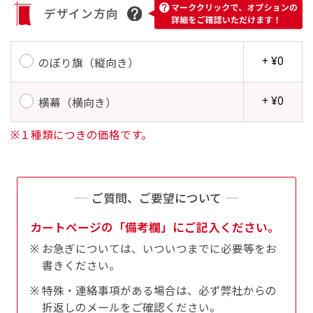
す。かわいいい＆おしゃれなのぼりです。台はセ
デザイン方向
す。かわいいい＆おしゃれなのぼりです。台はセ
ットでついてます。
ットでついてます。
+ ¥0
のぼり旗（縦向き）
+ ¥0
横幕（横向き）
※１種類につきの価格です。
ジャンボ(90x270)
ジャンボ(270x90)
遠くからでも視認しやすいジャンボサイズです。
遠くからでも視認しやすいジャンボサイズです。
駐車場などのスペースに余裕がある場所で大々的
駐車場などのスペースに余裕がある場所で大々的
ご質問、ご要望について
に宣伝できます。
に宣伝できます。
カートページの「備考欄」にご記入ください。
4mまたは5mのポールが必要です。
4mまたは5mのポールが必要です。
お急ぎについては、いついつまでに必要等をお
書きください。
特殊・連絡事項がある場合は、必ず弊社からの
折返しのメールをご確認ください。