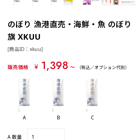
約0.2ｍｍ）。生地が重くなる分、耐久性が上
上下短辺を補強縫製しま
上左チチ
上右チチ
上チチ
（上のみ）
（上と下）
（左右）
あまりに大きな変更が何度もある場合はお断り
例
ショッピングカートページの備考欄に「以前
（上と左）
（上と右）
（上のみ）
がります。
す
する場合があります。
つくった、◯◯のぼり」の様に曖昧でも構い
ポンジをやや厚くした生地です。ポンジと比
四辺補強
のぼり 漁港直売・海鮮・魚 のぼり
印刷工程に入った場合はいかなる場合もキャン
ません。
べると約2倍の厚みがあります。タペストリー
［ +58円 ］
セル不可となります。
旗 XKUU
やバナーなどの製作によく利用します。
上左右チチ
上下左右
のぼり旗の四辺すべてを
ショート(60x150)
ショート(150x60)
チチ無し
上下チチ
左右チチ
上左右チチ
リピート（要画像確認）［ +298円 ］
（上と左右）
（四辺にチチ）
補強縫製します
[商品ID：xkuu]
（上と下）
（左右）
（上と左右）
幅は標準サイズですが高さが30cm 低いです。
幅は標準サイズですが高さが30cm 低いです。
弊社よりJPG画像をお送りします。ご確認のお
1,398
近距離の歩行者や、特に女性の目線を意識したい
近距離の歩行者や、特に女性の目線を意識したい
¥
返事を頂いたあとに製作開始いたします。
販売価格
〜
（税込／オプション代別）
2本（3分割）の場合だと
場合はこちらがお勧めです。
場合はこちらがお勧めです。
文字の上からカットされます
ハトメ四隅
ハトメ上2つ
ハトメ上3つ
上下左右
入稿（AI／PSD）
（+1営業日）
（+1営業日）
（+1営業日）
チチ無し
ハトメ四隅
（四辺にチチ）
購入時の案内に沿って入稿してください。［
対応ファイル：AI／PSDファイル ］
A
B
C
スリム(45x180)
スリム(180x45)
ハトメ上4つ
ハトメ上下4つ
上棒袋縫い
左棒袋縫い
上左チチと
上右チチと
入稿（AI／PSD）（要画像確認）［ +298円
（+1営業日）
（+1営業日）
（上のみ）
ハトメ右下
ハトメ左下
（上と左）
名入れ［+999円］
A 数量
］
飾る場所に対して、標準サイズでは大きすぎると
飾る場所に対して、標準サイズでは大きすぎると