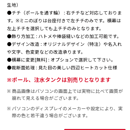
返事を頂いたあとに製作開始いたします。
弊社よりJPG画像をお送りします。ご確認のお
生地）
返事を頂いたあとに製作開始いたします。
●チチ（ポールを通す輪） : 右チチなど対応しておりま
す。※ミニのぼりは台座付きで左チチのみです。横幕は
デザインアレンジ［ +2,498円 ］
左上チチを選択しても上チチのみとなります。
ハーフ(30x90)
ハーフ(90x30)
デザインの色や文字等が変更いただけます。
●飾り方加工 : ハトメや棒袋縫いなどの加工可能です。
店内用です。お客さんの歩行や陳列した商品の邪
店内用です。お客さんの歩行や陳列した商品の邪
●デザイン改造 : オリジナルデザイン（特注）や名入れ
魔になりにくいのがポイントです。ハーフ用のポ
や文字、色変更などの改造承ります。
魔になりにくいのがポイントです。ハーフ用のポ
●横幕に変更[無料] : オプションで選択して下さい。
ールが必要です。
ールが必要です。
●裁断面処理 : 見た目の美しい四辺ヒートカット仕様
ポール、注水タンクは別売りとなります
商品画像はパソコンの画面上では実物に比べて画質が
崩れて見える場合がございます。
ミニ(10x30)
ミニ(30x10)
パソコンのディスプレイのメーカーや設定により、実
際の色と若干違う場合がございます。
台座タイプ・吸盤タイプ・クリップタイプがござ
台座タイプ・吸盤タイプ・クリップタイプがござ
います。レジカウンターや商品棚にぴったりで
います。レジカウンターや商品棚にぴったりで