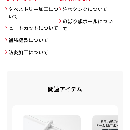
タペストリー加工につ
注水タンクについて
いて
のぼり旗ポールについ
Aバナー(60x180)
自由入力(180x60以内)
ヒートカットについて
て
補強縫製について
Aバナーは三角の形状を利用することでA面B面2
お好みのサイズで縦幕・横幕の作成が可能です。
種のデザインを楽しむことができます。前からも
長辺が180cm以内、短辺が60cm以内であれば自
防炎加工について
後ろからもアピールができる両面対応のバナーで
由なサイズを指定下さい！
す。
あんな場所こんな場所お好みのサイズでお好みの
A面B面のデザイン変化を楽しんでお客様にアピ
幕の製作をお楽しみください
ールするもよし、両面同じデザインでアピールす
（※cm単位での指定でおねがいいたします。）
関連アイテム
るもよしです！
レギュラーのれん
(180x50)