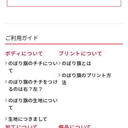
吊り下げ旗(30x42)
吊り下げ旗(42x30)
掛け軸のように吊り下げ式にします。上部に棒袋
掛け軸のように吊り下げ式にします。上部に棒袋
作成しパイプを入れてその間に紐を通します。壁
作成しパイプを入れてその間に紐を通します。壁
ご利用ガイド
際の装飾などにとてもお役立ち！
際の装飾などにとてもお役立ち！
ボディについて
プリントについて
のぼり旗のチチについ
のぼり旗とは
て
のぼり旗のプリント方
のぼり旗のチチをつけ
法
布A1ポスター(60x84)
布A1ポスター(84x60)
るのは右？左？
のぼり旗の生地につい
のぼりだけでなく、ポスターも作れます。
のぼりだけでなく、ポスターも作れます。
て
のぼり旗と同じデザインで飾れば宣伝効果UP!
のぼり旗と同じデザインで飾れば宣伝効果UP!
生地につきまして
加工について
備品について