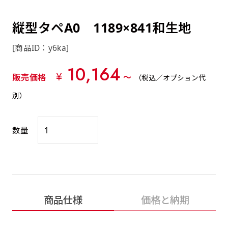
約0.2ｍｍ）。生地が重くなる分、耐久性が上
上下短辺を補強縫製しま
上左チチ
上右チチ
上チチ
（上のみ）
（上と下）
（左右）
あまりに大きな変更が何度もある場合はお断り
例
ショッピングカートページの備考欄に「以前
（上と左）
（上と右）
（上のみ）
がります。
す
する場合があります。
つくった、◯◯のぼり」の様に曖昧でも構い
縦型タペA0 1189×841和生地
ポンジをやや厚くした生地です。ポンジと比
四辺補強
印刷工程に入った場合はいかなる場合もキャン
ません。
べると約2倍の厚みがあります。タペストリー
［ +58円 ］
[商品ID：y6ka]
セル不可となります。
やバナーなどの製作によく利用します。
上左右チチ
上下左右
のぼり旗の四辺すべてを
ショート(60x150)
ショート(150x60)
10,164
チチ無し
上下チチ
左右チチ
上左右チチ
リピート（要画像確認）［ +298円 ］
（上と左右）
（四辺にチチ）
¥
販売価格
〜
（税込／オプション代
補強縫製します
（上と下）
（左右）
（上と左右）
幅は標準サイズですが高さが30cm 低いです。
幅は標準サイズですが高さが30cm 低いです。
弊社よりJPG画像をお送りします。ご確認のお
別）
近距離の歩行者や、特に女性の目線を意識したい
近距離の歩行者や、特に女性の目線を意識したい
返事を頂いたあとに製作開始いたします。
2本（3分割）の場合だと
場合はこちらがお勧めです。
場合はこちらがお勧めです。
数量
文字の上からカットされます
ハトメ四隅
ハトメ上2つ
ハトメ上3つ
上下左右
入稿（AI／PSD）
（+1営業日）
（+1営業日）
（+1営業日）
チチ無し
ハトメ四隅
（四辺にチチ）
購入時の案内に沿って入稿してください。［
対応ファイル：AI／PSDファイル ］
商品仕様
価格と納期
スリム(45x180)
スリム(180x45)
ハトメ上4つ
ハトメ上下4つ
上棒袋縫い
左棒袋縫い
上左チチと
上右チチと
入稿（AI／PSD）（要画像確認）［ +298円
（+1営業日）
（+1営業日）
（上のみ）
ハトメ右下
ハトメ左下
（上と左）
名入れ［+999円］
］
飾る場所に対して、標準サイズでは大きすぎると
飾る場所に対して、標準サイズでは大きすぎると