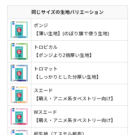
感じる場合や、立てる本数を増やしたい場合はこ
感じる場合や、立てる本数を増やしたい場合はこ
1本（2分割）の場合だと
文字のみの名入れが可能です。
弊社よりJPG画像をお送りします。ご確認のお
同じサイズの生地バリエーション
ちらです。
ちらです。
文字の間にスリットが入ります
返事を頂いたあとに製作開始いたします。
幅が15cm 狭くなっておりスリムな印象を受けま
幅が15cm 狭くなっておりスリムな印象を受けま
上下棒袋縫い
ポンジ
その他
名入れ（要画像確認）［+1,298円］
右棒袋縫い
上棒袋縫い
上下棒袋縫い
（上のみ）
す。
す。
【薄い生地】(のぼり旗で使う生地)
（上と右）
（上のみ）
（上と下）
デザイン依頼［ +3,998円 ］
弊社よりJPG画像をお送りします。ご確認のお
※備考欄に要望をお書きください
トロピカル
返事を頂いたあとに製作開始いたします。
ご購入時の案内にそって、デザイン画のファ
【ポンジより2倍厚い生地】
イルまたは、文章でお知らせください。
ロゴ有り名入れ［ +1,498円］
Aバナー用チチ
トロマット
タペストリー
その他
加工
（上2下2）
【しっかりとした分厚い生地】
文字だけのぼり［ +1,298円 ］
コンパクト(45x150)
コンパクト(150x45)
ご購入時の案内にそって、デザイン画のファ
※パイプ紐付き
※備考欄に要望をお書きください
イルまたは、文章でお知らせください。
スエード
ご購入時の案内に沿って、文字をご指定くだ
あまり一般的でないサイズですが最近、注文が増
あまり一般的でないサイズですが最近、注文が増
【萌え・アニメ系タペストリー向け】
さい。
えてきました。
えてきました。
ロゴ有り名入れ（要画像確認）［ +1,798
コンビニさんなどで多いです。 お店の外観の邪魔
コンビニさんなどで多いです。 お店の外観の邪魔
Wスエード
円］
になりづらく、狭い範囲で沢山飾れます。
になりづらく、狭い範囲で沢山飾れます。
文字だけのぼり（要画像確認）［ +1,598円
【萌え・アニメ系タペストリー向け】
］
弊社よりJPG画像をお送りします。ご確認のお
和生地（エステル帆布）