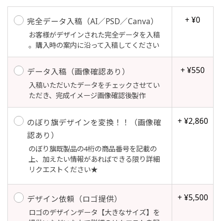
す。
+ ¥0
完全データ入稿（AI／PSD／Canva）
吊り下げ旗(30x42)
吊り下げ旗(42x30)
お客様がデザインされた完全データを入稿
お急ぎ［ +330円 ］
。購入時の案内に沿って入稿してください
掛け軸のように吊り下げ式にします。上部に棒袋
掛け軸のように吊り下げ式にします。上部に棒袋
作成しパイプを入れてその間に紐を通します。壁
作成しパイプを入れてその間に紐を通します。壁
お急ぎは翌営業日発送（基本12時締め切り)枚数
+ ¥550
データ入稿（画像確認あり）
際の装飾などにとてもお役立ち！
際の装飾などにとてもお役立ち！
によって対応できない場合、ギリギリでも対応
入稿いただいたデータをチェックさせてい
できる場合もあります。防炎加工、トロピカル
ただき、完成イメージ画像確認後製作
生地は対応不可です。
+ ¥2,860
のぼり旗デザインを変換！！（画像確
認あり）
のぼり旗既製品の4桁の商品番号を記載の
布A1ポスター(60x84)
布A1ポスター(84x60)
上、加えたい情報があればできる限り詳細
リクエストください★
のぼりだけでなく、ポスターも作れます。
のぼりだけでなく、ポスターも作れます。
のぼり旗と同じデザインで飾れば宣伝効果UP!
のぼり旗と同じデザインで飾れば宣伝効果UP!
+ ¥5,500
デザイン依頼（ロゴ提供）
ロゴのデザインデータ【大きなサイズ】を