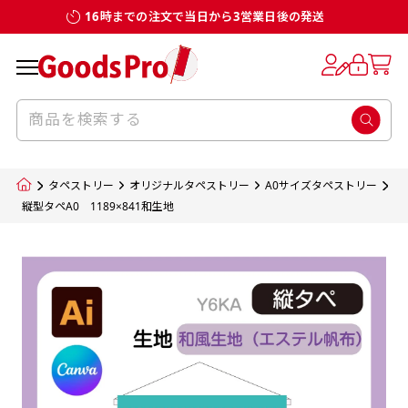
16時までの注文で当日から3営業日後の発送
お客様からのデータ入稿でのぼり旗を製作
既製デザイン
デザイン方向
チチについて
のぼり旗のチチについて
補強縫製って何？
スリット（切り込み）加工とは？
生地の種類
サイズ一覧
サイズ一覧
する場合
デザイン変更なしでのご注文となります。
のぼり旗のデザインをする際に、考えると良
既製品のサイズについては以下のサイズ表の通
既製品のサイズについては以下のサイズ表の通
一般的にはチチの位置はのぼり旗に対して上
一般的にはチチの位置はのぼり旗に対して上
補強縫製とはヒートカッター（熱で焼き切る
スリット（切り込み）を入れることで横幕が
入稿いただくデータは基本的にイラストレー
既製デザインとは当社グッズプロがオリジナ
いのがデザイン方向です。
り様々なサイズに対応しております。
り様々なサイズに対応しております。
辺３か所左辺５か所になります。のぼり旗を
辺３か所左辺５か所になります。のぼり旗を
カッター）を使用して、のぼり旗自体の強度
分割されているようにみせます。
ター形式のデータまたはフォトショップ形式
ルで製品デザインをしたデザインそのものを
のぼり旗のデザインとしては基本的に左側と
お客様オリジナルサイズで製作をしたい場合
お客様オリジナルサイズで製作をしたい場合
ポールに通す際には上辺２か所に対してチチ
ポールに通す際には上辺２か所に対してチチ
をあげるために折り返し縫いをすることで風
疑似的にのれんのように見せるための加工手
タペストリー
オリジナルタペストリー
A0サイズタペストリー
のデータとさせていただいております。
指します。当グッズプロで販売として取り扱っ
上側にポールを通すミミ（業界用語でチチと
につきましてはお気軽にご相談ください。
につきましてはお気軽にご相談ください。
が左右どちらでものぼり旗自体をポールにく
が左右どちらでものぼり旗自体をポールにく
の影響を受けやすい四辺の強度を増す加工で
法です。
縦型タペA0 1189×841和生地
jpgデータ等の画像データを貼り付ける際には
ているあらゆるのぼり旗のデザインがそれに
呼びます）が縫いつけてあるのが一般的です。
くりつけることは可能です。
くりつけることは可能です。
す。
ただし、布の性質上、必ず印刷サイズのズレな
ただし、布の性質上、必ず印刷サイズのズレな
注意が必要です。画像解像度を考慮して作成
該当いたします。既製のデザインを応用して自
ただ、お客様の飾り付けたい場所の風向きを
各辺のおおむね3～5ｍｍ程度を折り返し、縫
どは発生します（熱処理する際に生地が伸び縮
どは発生します（熱処理する際に生地が伸び縮
いただく必要があります。（概ね原寸サイズ
1本（2分割）
みする都合や・最終的なカットをする際の都合
みする都合や・最終的なカットをする際の都合
で解像度200dp以上必要です）当社の取り扱
分だけののぼり旗をつくりたい！などのデザ
少し考えると
い糸を走らせて補強します。加工をすることで
棒袋縫い加工
棒袋縫い加工
内容
個数
単価
金額
［ +33円 ］
など）のでサイズの指定につきましてはｍｍ単
など）のでサイズの指定につきましてはｍｍ単
いの規格サイズにつきましてはデザインテン
イン改造や既製デザインに自分たちの団体の
もしかしたら左側と上についているよりも右
のぼり旗の１辺～４辺は折り返し加工されま
ポンジ（一般）
生地のふちを大きく棒袋状に縫いこみポール
生地のふちを大きく棒袋状に縫いこみポール
位は不可となります。最終的なサイズも多少の
位は不可となります。最終的なサイズも多少の
プレートの用意がありますので、ご購入後マ
¥0
名前入れや会社のロゴなどを挿入するなどの
側と上についていた方が良いと思うかもしれ
すのでその部分のホツレや裂けてしまうこと
合計金額
（税込）
ズレ5ｍｍ程度は起きる可能性があります。
ズレ5ｍｍ程度は起きる可能性があります。
一般的なのぼり旗の生地はポンジといわれる
イページの「購入履歴」よりダウンロードし
を通す筒をつくります。ポール自体を包み込
を通す筒をつくります。ポール自体を包み込
相談もお請けしております。
ません。
を防止する効果があります。
てご利用くださいませ。
2本（3分割）
厚みが約0.14ｍｍのとても薄い生地を使用し
むため、耐久性があがり、デザインがより目
むため、耐久性があがり、デザインがより目
カートに入れる
風向きを考えながらチチの向きを決めてから
［ +66円 ］
ます。
棒袋縫いの場合、補強が無償で付いてきます。