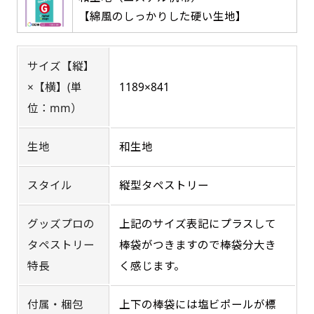
返事を頂いたあとに製作開始いたします。
弊社よりJPG画像をお送りします。ご確認のお
【綿風のしっかりした硬い生地】
返事を頂いたあとに製作開始いたします。
デザインアレンジ［ +2,498円 ］
サイズ【縦】
ハーフ(30x90)
ハーフ(90x30)
デザインの色や文字等が変更いただけます。
×【横】(単
1189×841
店内用です。お客さんの歩行や陳列した商品の邪
店内用です。お客さんの歩行や陳列した商品の邪
位：mm）
魔になりにくいのがポイントです。ハーフ用のポ
魔になりにくいのがポイントです。ハーフ用のポ
ールが必要です。
ールが必要です。
生地
和生地
スタイル
縦型タペストリー
グッズプロの
上記のサイズ表記にプラスして
タペストリー
棒袋がつきますので棒袋分大き
ミニ(10x30)
ミニ(30x10)
特長
く感じます。
台座タイプ・吸盤タイプ・クリップタイプがござ
台座タイプ・吸盤タイプ・クリップタイプがござ
付属・梱包
上下の棒袋には塩ビポールが標
います。レジカウンターや商品棚にぴったりで
います。レジカウンターや商品棚にぴったりで