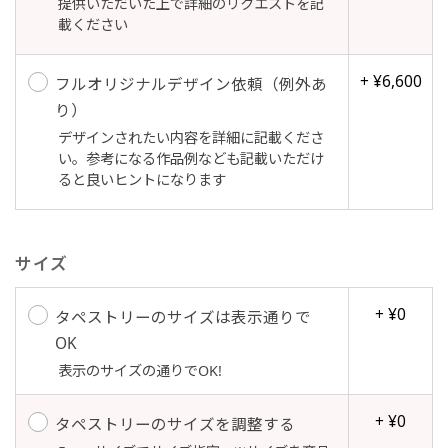
提供いただいた上で詳細のリクエストを記
載ください
+ ¥6,600
フルオリジナルデザイン依頼（例外あ
Aバナー(60x180)
自由入力(180x60以内)
り）
デザインされたい内容を詳細に記載くださ
Aバナーは三角の形状を利用することでA面B面2
お好みのサイズで縦幕・横幕の作成が可能です。
い。参考になる作品例なども記載いただけ
種のデザインを楽しむことができます。前からも
長辺が180cm以内、短辺が60cm以内であれば自
ると良いヒントになります
後ろからもアピールができる両面対応のバナーで
由なサイズを指定下さい！
す。
あんな場所こんな場所お好みのサイズでお好みの
A面B面のデザイン変化を楽しんでお客様にアピ
幕の製作をお楽しみください
サイズ
ールするもよし、両面同じデザインでアピールす
（※cm単位での指定でおねがいいたします。）
るもよしです！
+ ¥0
タペストリーのサイズは表示通りで
OK
表示のサイズの通りでOK!
レギュラーのれん
+ ¥0
タペストリーのサイズを調整する
(180x50)