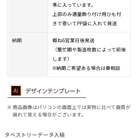
準に入っています。
す。かわいいい＆おしゃれなのぼりです。台はセ
す。かわいいい＆おしゃれなのぼりです。台はセ
上部のみ適量飾り付け用ひも付
ットでついてます。
ットでついてます。
きで巻いてPP袋に入れて発送
納期
概ね6営業日後発送
（繁忙期や製造枚数によって前後
します）
ジャンボ(90x270)
ジャンボ(270x90)
※納期ご希望ある場合は要相談
防炎加工（納期+1営業日）［ +540円 ］
遠くからでも視認しやすいジャンボサイズです。
遠くからでも視認しやすいジャンボサイズです。
駐車場などのスペースに余裕がある場所で大々的
駐車場などのスペースに余裕がある場所で大々的
のぼり旗の防炎加工は、消防法で定められてい
に宣伝できます。
に宣伝できます。
る場所でのぼり旗を使用する際に推奨されてい
4mまたは5mのポールが必要です。
4mまたは5mのポールが必要です。
商品画像はパソコンの画面上では実物に比べて画質が
ます。防炎加工によってのぼり旗が炎に触れても
崩れて見える場合がございます。
燃えにくくなります。（燃えるというより溶け
るに近くなるイメージ）一般的な方法は、旗の
タペストリーデータ入稿
素材に特殊な化学薬品を使用して延焼を抑えま