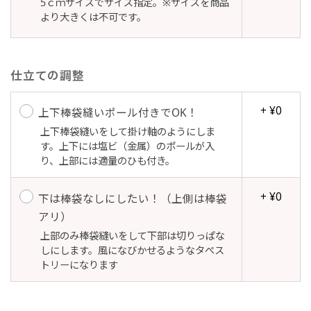
5ｃｍサイズでサイズ指定。※サイズを商品
自由入力(60x180以内)
より大きくは不可です。
レギュラーのれんは横幕の上部にチチを5か所つ
お好みのサイズで縦幕・横幕の作成が可能です。
けて疑似的にのれんのような幕をつくります。お
長辺が180cm以内、短辺が60cm以内であれば自
店の入口付近の装飾に是非！
仕立ての調整
由なサイズを指定下さい！
あんな場所こんな場所お好みのサイズでお好みの
+ ¥0
上下棒袋縫いポール付きでOK！
幕の製作をお楽しみください
上下棒袋縫いをして掛け軸のようにしま
（※cm単位での指定でおねがいいたします。）
す。上下には塩ビ（金属）のポールが入
レギュラースリムのれん
り、上部には適量のひも付き。
(180x30)
+ ¥0
下は棒袋なしにしたい！（上側は棒袋
レギュラーのれんスリムは横幕の上部にチチを5
アリ）
か所つけて疑似的にのれんのような幕をつくりま
上部のみ棒袋縫いをして下部は切りっぱな
す。
しにします。風になびかせるようなタぺス
レギュラーのれんとの違いは縦のサイズが異なり
トリーになります
ます。（レギュラーのれん縦50cm／レギュラー
スリムのれん縦30cm）お店の入口付近の装飾に