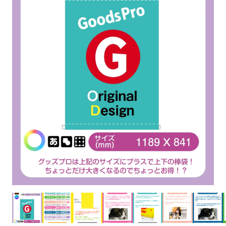
お客様自身でオリジナルのサイズで製作する
立ちます。
立ちます。
デザインをするとどの方向でデザインをする
名入れについて
場合につきましてはご希望の仕上がりサイズ
のぼり旗製作で一番良く使用される生地で
カーブ形状の特殊なのぼり旗にも適合する加
カーブ形状の特殊なのぼり旗にも適合する加
に対して四辺（すべての辺をプラス10ｍｍ）
と良いかひらめくかもしれません。デザイン
す。生地の厚みが薄く、裏側にインクが浸透
当社の既製のぼり旗に対してお客様の任意の
工方法となります。
工方法となります。
側辺補強縫製
3本（4分割）
したサイズで製作ください。（重要な情報な
の方向性につきましてはお客様の好みもあり
しやすい生地です。
テキストや企業情報・お店情報などを埋め込
［ +38円 ］
［ +99円 ］
どについては仕上がりサイズから四辺内側に
ますので、見られる方（お客様）ができる限
20ｍｍ程度内側の範囲内でデザイン校正して
むことができます。ご購入時にご希望の店舗
ハトメ加工
ハトメ加工
り反転したデザインをみるよりも正像でみら
ください）
名などをご記載ください。専任のデザイナー
ハトメ（鳩目）とは、革や布などに開けた穴
ハトメ（鳩目）とは、革や布などに開けた穴
れるデザインを提供したいかと思いますので
4本（5分割）
がバッチリデザインします。書体などのご指
を補強するために取り付けるリングです。壁
を補強するために取り付けるリングです。壁
その辺を参考にするとよいかもしれません。
［ +132円 ］
当社の既製デザインを利用してのぼり旗を
定がなければ、のぼりのイメージに最適のフ
L字補強縫製
側にロープなどで固定して、突風で倒れること
側にロープなどで固定して、突風で倒れること
製作したい場合
［ +38円 ］
ォントを使用します。基本的にのぼりの下部
も風向きによってずっと裏向きになってしまう
も風向きによってずっと裏向きになってしまう
のぼり旗の改造プランとなりますので改造の
にショップ名、社名、電話番号が入ります。
チチのついてない長辺・
いこともありません。
いこともありません。
【注意点】
程度によってデザイン加工費用が発生いたし
データをお送りいただけましたらロゴの印刷
短辺を補強縫製します
スリット（切り込み）は均等割りを意識して
ます。
も出来ます。
レギュラー(60x180)
レギュラー(180x60)
カットラインを入れます。
トロピカル（納期+1営業日）
詳細は
ください。
お問い合わせ
お客様が納得するまで何度でもデザインの修
三辺補強
デザインや絵柄をスリット加工時にカットす
［ +299円 ］
［ +48円 ］
正をしますので、初めての方でもお気軽にご
よく見かける一般的なのぼり旗のサイズです。
よく見かける一般的なのぼり旗のサイズです。
る場合があります。
ほとんどのポールや注水台に使用できます。
ほとんどのポールや注水台に使用できます。
ワンランク厚手のトロピカル（生地の厚みが
相談ください。
リピート
チチのついてない長辺・
上チチ
上下チチ
左右チチ