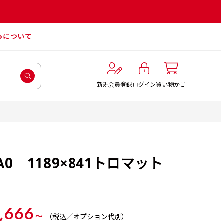
roについて
ログイン
新規会員登録
買い物かご
0 1189×841トロマット
,666
〜
（税込／オプション代別）