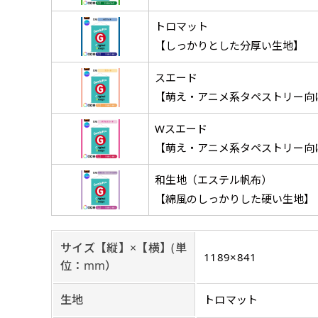
チチについて
のぼり旗のチチについて
補強縫製って何？
トロマット
既製デザイン
デザイン方向
お客様からのデ
スリッ
一般的にはチチの位置はのぼり
一般的にはチチの位置はのぼり
補強縫製とはヒートカッター（
【しっかりとした分厚い生地】
既製品のサイズについては以下
既製品のサイズについては以下
デザイン変更なしでのご注文と
のぼり旗のデザインをする際に
入稿いただくデー
して上辺３か所左辺５か所にな
して上辺３か所左辺５か所にな
ることで風の影響を受けやすい
お客様オリジナルサイズで製作
お客様オリジナルサイズで製作
せていただいてお
既製デザインとは当社グッズプ
のぼり旗のデザインとしては基
スエード
す。のぼり旗をポールに通す際
す。のぼり旗をポールに通す際
各辺のおおむね3～5ｍｍ程度
ただし、布の性質上、必ず印刷
ただし、布の性質上、必ず印刷
して取り扱っているあらゆるの
一般的です。ただ、お客様の飾
jpgデータ等の
【萌え・アニメ系タペストリー向
防炎加工（納期+
辺２か所に対してチチが左右ど
辺２か所に対してチチが左右ど
し加工されますのでその部分の
都合など）のでサイズの指定に
都合など）のでサイズの指定に
があります。（概
をつくりたい！などのデザイン
もしかしたら左側と上について
ます。
ます。
ものぼり旗自体をポールにくく
ものぼり旗自体をポールにくく
棒袋縫いの場合、補強が無償で
てはデザインテン
Wスエード
のぼり旗の防炎加
お請けしております。
風向きを考えながらチチの向き
ることは可能です。
ることは可能です。
ドしてご利用くだ
【萌え・アニメ系タペストリー向
防炎加工によって
ん。デザインの方向性につきま
1本（2分割）
お客様自身でオリ
るイメージ）一般
をみるよりも正像でみられるデ
［ +33円 ］
和生地（エステル帆布）
（すべての辺をプ
名入れについて
ズから四辺内側に
【綿風のしっかりした硬い生地】
ポ
【注意点
当社の既製のぼり旗に対してお
お急ぎ［ +330
とができます。ご購入時にご希
一般的なのぼり旗
上チチ
上下チチ
サイズ【縦】×【横】(単
当社の既製デザ
お急ぎは翌営業日
リデザインします。書体などの
上左チチ
上右チチ
1189×841
（上のみ）
（上と下
みが約0.14ｍｍ
位：mm）
（上と左）
（上と右
場合もあります。
します。基本的にのぼりの下部
のぼり旗の改造プラ
す。
例
だけましたらロゴの印刷も出来
詳細は
お問い合わせ
生地
トロマット
のぼり旗製作で一
側辺補強縫製
お客様が納得するまで何度でも