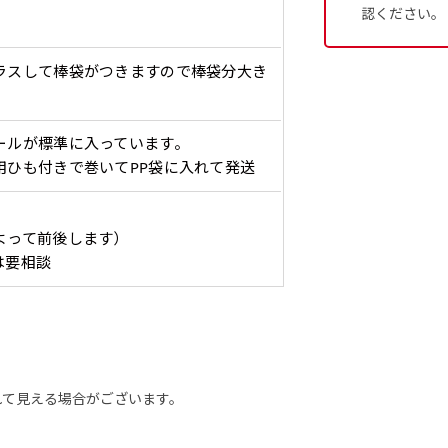
、裏側にインクが浸透しやす
ると約2倍の厚みがあります。タ
［ +38円 ］
［ +48円 ］
［ 
認ください。
バナーなどの製作によく利用しま
2本（3分割）の場合だと
1本（2分割）の
つ
ハトメ上3つ
ハトメ上4つ
ハトメ上下4つ
上
チのついてない長辺・短
チチのついてない長辺・上
のぼり旗
る場合はお断りする場合があります。
上左チチと
上右チチと
ハトメ四隅
左
）
（+1営業日）
（+1営業日）
（+1営業日）
（
文字の上からカットされます
文字の間にスリット
ラスして棒袋がつきますので棒袋分大き
ハトメ右下
ハトメ左下
（
を補強縫製します
下短辺を補強縫製します
強縫製し
る場合もキャンセル不可となります。
ページの備考欄に「以前つくった、◯◯のぼり」の様に曖昧でも
ールが標準に入っています。
認）［ +298円 ］
用ひも付きで巻いてPP袋に入れて発送
をお送りします。ご確認のお返事を頂いたあとに製作開始いたしま
タペストリー
い
上下棒袋縫い
その他
Aバ
）
（上と下）
加工
（上
よって前後します）
は要相談
望をお書きください
※パイプ紐付き
※備考欄に要望をお書きく
）
入稿してください。［ 対応ファイル：AI／PSDファイル ］
ショート(150x60)
スリム(180x45)
コ
）（要画像確認）［ +298円 ］
れて見える場合がございます。
ショート(60x150)
スリム(45x180)
コ
をお送りします。ご確認のお返事を頂いたあとに製作開始いたしま