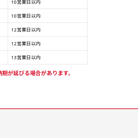
がある場所で大々的に宣伝で
ったりです。かわいいい＆お
ったりです。かわいいい＆お
します
がある場所で大々的に宣伝で
します
10営業日以内
きます。
しゃれなのぼりです。台はセ
しゃれなのぼりです。台はセ
てもお
きます。
てもお
10営業日以内
4mまたは5mのポールが必要
ットでついてます。
ットでついてます。
4mまたは5mのポールが必要
です。
です。
12営業日以内
12営業日以内
13営業日以内
自由入力(180x60以内)
レギュラーのれん
レギ
納期が延びる場合があります。
(180x50)
Aバナー(60x180)
自由入力(60x180以内)
Aバナーは三角の形状を利用
お好みのサイズで縦幕・横幕
レギュラーのれんは横幕の上
レギュ
お好みのサイズで縦幕・横幕
することでA面B面2種のデザ
の作成が可能です。長辺が
部にチチを5か所つけて疑似
幕の上
の作成が可能です。長辺が
インを楽しむことができま
180cm以内、短辺が60cm以
的にのれんのような幕をつく
て疑似
80cm以内、短辺が60cm以
す。前からも後ろからもアピ
内であれば自由なサイズを指
ります。お店の入口付近の装
をつく
内であれば自由なサイズを指
ールができる両面対応のバナ
定下さい！
飾に是非！
レギュ
定下さい！
ーです。
あんな場所こんな場所お好み
縦のサ
あんな場所こんな場所お好み