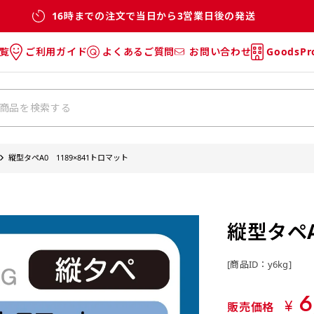
16時までの注文で当日から3営業日後の発送
覧
ご利用ガイド
よくあるご質問
お問い合わせ
GoodsP
のぼり
のぼりのご利用ガイド
のぼりのよくあるご質問
タオル
Tシャツのご利用ガイド
Tシャツのよくあるご質問
チ・巾着
垂幕
縦型タペA0 1189×841トロマット
リー
バッグ
縦型タペA
[商品ID：y6kg]
6
¥
販売価格