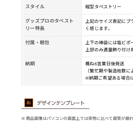
生地の厚みが薄く
［ +38円 ］
ください。
スタイル
縦型タペストリー
い生地です。
リピート
ハトメ四隅
ハトメ上2
チ
あまりに大きな変更が何度もあ
上下左右
チチ無し
（+1営業日）
（+1営業日
グッズプロのタペスト
上記のサイズ表記にプ
（四辺にチチ）
辺
印刷工程に入った場合はいかな
ショッピングカート
リー特長
く感じます。
付属・梱包
上下の棒袋には塩ビポ
リピート（要画像確
上部のみ適量飾り付け
上下棒袋縫い
その他
弊社よりJPG画像
右棒袋縫い
上棒袋縫
納期
概ね6営業日後発送
（上のみ）
（上と右）
（上のみ
（繁忙期や製造枚数に
※納期ご希望ある場合
※備考欄に要
入稿（AI／PSD
購入時の案内に沿って
名入れ［+999円］
文字のみの名入れが可能です。
レギュラー(180x60)
入稿（AI／PSD
商品画像はパソコンの画面上では実物に比べて画質が崩
レギュラー(60x180)
弊社よりJPG画像