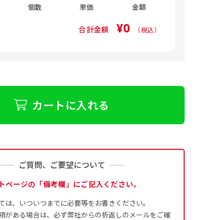
個数
単価
金額
ます。
¥0
合計金額
（税込）
るために折り返し縫いをす
は、革や布などに開
は、革や布などに開
式のデータとさ
ために取り付けるリ
ために取り付けるリ
す。当グッズプロで販売と
す）が縫いつけてあるのが
り旗の１辺～４辺は折り返
ープなどで固定し
ープなどで固定し
合や・最終的なカットをする際の
合や・最終的なカットをする際の
用して自分だけののぼり旗
成いただく必要
ことも風向きによっ
ことも風向きによっ
5ｍｍ程度は起きる可能性があり
5ｍｍ程度は起きる可能性があり
イズにつきまし
どを挿入するなどの相談も
。
なってしまういこと
なってしまういこと
よりダウンロー
奨されています。
かひらめくかもしれませ
り溶けるに近くな
カートに入れる
きる限り反転したデザイン
4本（5分割）
ズに対して四辺
す。
かもしれません。
［ +132円 ］
は仕上がりサイ
業日）
ます。
ご質問、ご要望について
生地の厚みが約
チ無し
ギリでも対応できる
左右チチ
耐久性が上が
トページの「備考欄」にご記入ください。
と左右）
たします。
ては、いついつまでに必要等をお書きください。
ポンジと比べ
四辺補強
項がある場合は、必ず弊社からの折返しのメールをご確