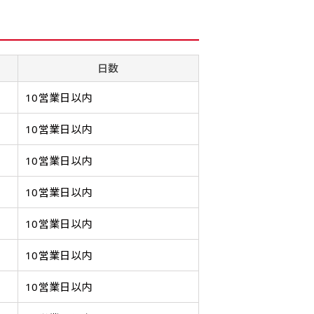
幅は標準サイズですが高さが
飾る場所に対して、標準サイ
あまり
幅は標準サイズですが高さが
飾る場所に対して、標準サイ
あまり
298円］
0cm 低いです。
ズでは大きすぎると感じる場
すが最
0cm 低いです。
ズでは大きすぎると感じる場
すが最
ます。ご確認のお返事を頂いたあとに製作開始いたします。
近距離の歩行者や、特に女性
合や、立てる本数を増やした
した。
近距離の歩行者や、特に女性
合や、立てる本数を増やした
した。
,998円 ］
の目線を意識したい場合はこ
い場合はこちらです。
コンビ
の目線を意識したい場合はこ
い場合はこちらです。
コンビ
日数
って、デザイン画のファイルまたは、文章でお知らせください。
ちらがお勧めです。
幅が15cm 狭くなっておりス
す。 
ちらがお勧めです。
幅が15cm 狭くなっておりス
す。 
円］
リムな印象を受けます。
づらく
リムな印象を受けます。
づらく
10営業日以内
イン画のファイルまたは、文章でお知らせください。
ます。
ます。
1,298円 ］
10営業日以内
って、文字をご指定ください。
10営業日以内
［ +1,798円］
10営業日以内
ます。ご確認のお返事を頂いたあとに製作開始いたします。
画像確認）［ +1,598円 ］
ミニ(30x10)
ジャンボ(270x90)
吊
10営業日以内
ミニ(10x30)
ジャンボ(90x270)
吊
をお送りします。ご確認のお返事を頂いたあとに製作開始いたしま
8円 ］
10営業日以内
遠くからでも視認しやすいジ
台座タイプ・吸盤タイプ・ク
台座タイプ・吸盤タイプ・ク
掛け軸
遠くからでも視認しやすいジ
掛け軸
ただけます。
ャンボサイズです。
リップタイプがございます。
リップタイプがございます。
します
ャンボサイズです。
します
10営業日以内
駐車場などのスペースに余裕
レジカウンターや商品棚にぴ
レジカウンターや商品棚にぴ
イプを
駐車場などのスペースに余裕
イプを