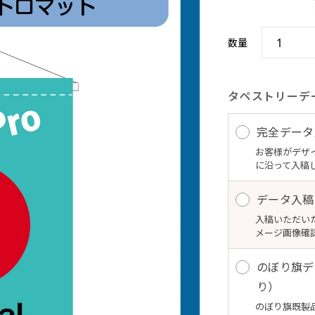
数量
タペストリーデ
完全データ入
お客様がデザ
に沿って入稿
データ入稿
入稿いただい
メージ画像確
のぼり旗デ
り）
のぼり旗既製