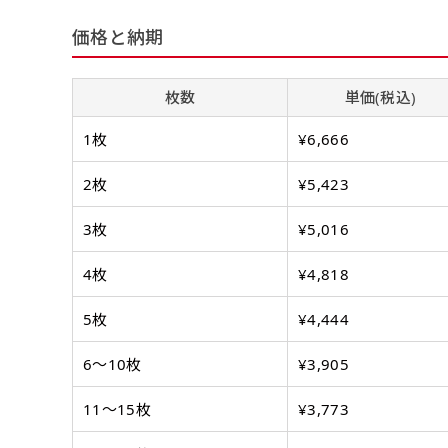
よく見かける一般的なのぼり
よく見かける一般的なのぼり
名入れ（要画像確認）［+1,
旗のサイズです。
3
旗のサイズです。
3
価格と納期
弊社よりJPG画像をお送りし
ほとんどのポールや注水台に
ほとんどのポールや注水台に
デザイン依頼［ +3
使用できます。
使用できます。
枚数
単価(税込)
ご購入時の案内にそ
ロゴ有り名入れ［ +1,498
1枚
¥6,666
ご購入時の案内にそって、デザ
文字だけのぼり［ +
2枚
¥5,423
ご購入時の案内に沿
3枚
¥5,016
ロゴ有り名入れ（要画像確認）
4枚
¥4,818
弊社よりJPG画像をお送りし
文字だけのぼり（要
ハーフ(90x30)
5枚
¥4,444
ハーフ(30x90)
弊社よりJPG画像
デザインアレンジ［ +2,49
6〜10枚
¥3,905
店内用です。お客さんの歩行
店内用です。お客さんの歩行
デザインの色や文字等が変更い
や陳列した商品の邪魔になり
や陳列した商品の邪魔になり
11〜15枚
¥3,773
にくいのがポイントです。ハ
にくいのがポイントです。ハ