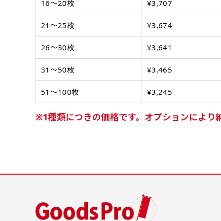
ーフ用のポールが必要です。
ーフ用のポールが必要です。
16〜20枚
¥3,707
21〜25枚
¥3,674
26〜30枚
¥3,641
31〜50枚
¥3,465
51〜100枚
¥3,245
布A1ポスター(84x60)
1種類につきの価格です。オプションにより
布A1ポスター(60x84)
のぼりだけでなく、ポスター
のぼりだけでなく、ポスター
も作れます。
も作れます。
のぼり旗と同じデザインで飾
のぼり旗と同じデザインで飾
1
れば宣伝効果UP!
れば宣伝効果UP!