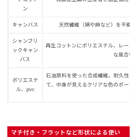
ン
キャンバス
天然繊維（綿や麻など）を平織り
シャンブリ
再生コットンにポリエステル、レーヨ
ックキャン
な風合い
バス
石油原料を使った合成繊維。耐久性と
ポリエステ
て、中身が見えるクリアな色のポーチ
ル、pvc
る
マチ付き・フラットなど形状による使い