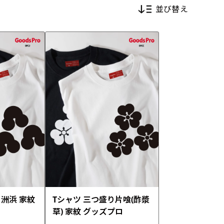
並び替え
新着順
価格が安い順
価格が高い順
り洲浜 家紋
Tシャツ 三つ盛り片喰(酢漿
草) 家紋 グッズプロ