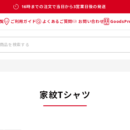
16時までの注文で当日から3営業日後の発送
覧
ご利用ガイド
よくあるご質問
お問い合わせ
GoodsP
のぼり
のぼりのご利用ガイド
のぼりのよくあるご質問
タオル
Tシャツのご利用ガイド
Tシャツのよくあるご質問
チ・巾着
垂幕
リー
バッグ
家紋Tシャツ