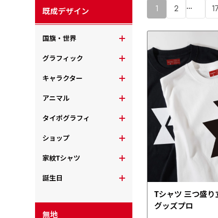
…
1
2
1
既成デザイン
国旗・世界
グラフィック
キャラクター
アニマル
タイポグラフィ
ショップ
家紋Tシャツ
誕生日
Tシャツ 三つ盛り
グッズプロ
無地