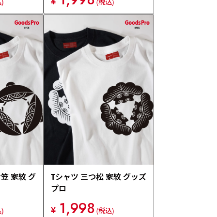
¥
)
(税込)
笠 家紋 グ
Tシャツ 三つ松 家紋 グッズ
プロ
1,998
¥
)
(税込)