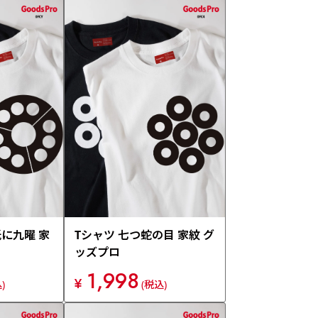
紙に九曜 家
Tシャツ 七つ蛇の目 家紋 グ
ッズプロ
1,998
¥
)
(税込)