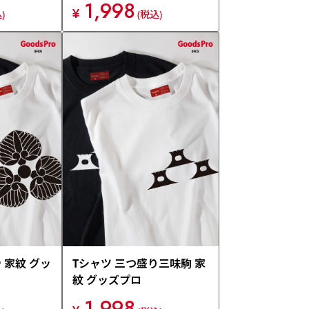
1,998
¥
)
(税込)
 家紋 グッ
Tシャツ 三つ盛り三味駒 家
紋 グッズプロ
1,998