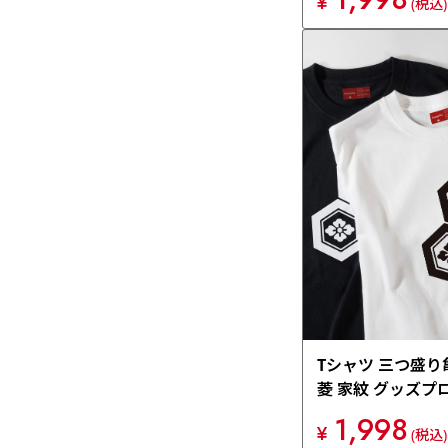
¥
(税込)
Tシャツ 三つ盛り
菱 家紋 グッズプ
1,998
¥
(税込)