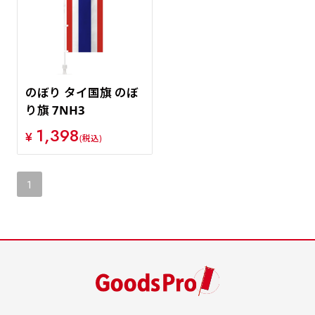
価格が安い順
価格が高い順
のぼり タイ国旗 のぼ
り旗 7NH3
1,398
¥
(税込)
1