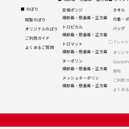
■ のぼり
安価ポンジ
タオル
横断幕・懸垂幕・正方幕
巾着・
既製のぼり
トロピカル
バッグ
オリジナルのぼり
横断幕・懸垂幕・正方幕
ご利用ガイド
□ Tシャ
トロマット
よくあるご質問
横断幕・懸垂幕・正方幕
オリジ
ターポリン
Goods
横断幕・懸垂幕・正方幕
無地
メッシュターポリン
ご利用
横断幕・懸垂幕・正方幕
よくあ