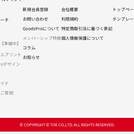
新規会員登録
会社概要
トップペー
お問い合わせ
利用規約
テンプレー
ポーチ
GoodsProについて
特定商取引法に基づく表記
メンバーシップ特典
個人情報保護について
ツ【準備中】
コラム
ナルプリント
お知らせ
Proデザイン
ガイド
るご質問
© COPYRIGHT © TOE CO.,LTD. ALL RIGHTS RESERVED.