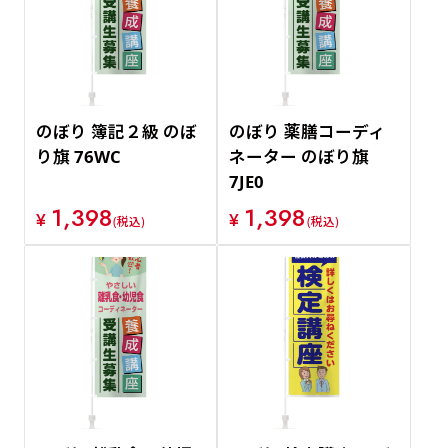
価格が安い順
価格が高い順
のぼり 簿記２級 のぼ
のぼり 薬膳コーディ
り旗 76WC
ネーター のぼり旗
7JE0
1,398
1,398
¥
¥
(税込)
(税込)