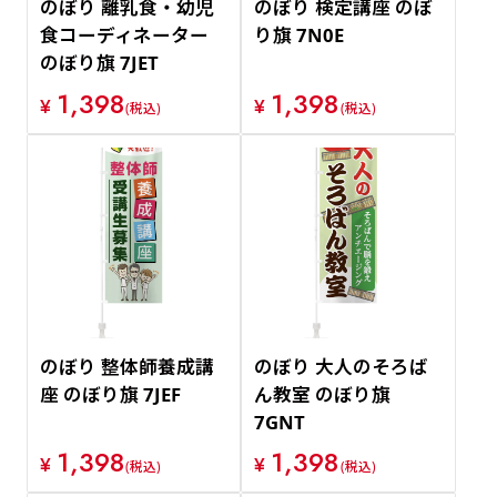
のぼり 離乳食・幼児
のぼり 検定講座 のぼ
食コーディネーター
り旗 7N0E
のぼり旗 7JET
1,398
1,398
¥
¥
(税込)
(税込)
のぼり 整体師養成講
のぼり 大人のそろば
座 のぼり旗 7JEF
ん教室 のぼり旗
7GNT
1,398
1,398
¥
¥
(税込)
(税込)