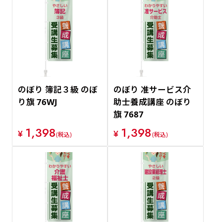
のぼり 簿記３級 のぼ
のぼり 准サービス介
り旗 76WJ
助士養成講座 のぼり
旗 7687
1,398
1,398
¥
¥
(税込)
(税込)