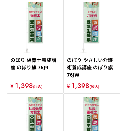
のぼり 保育士養成講
のぼり やさしい介護
座 のぼり旗 76J9
術養成講座 のぼり旗
76JW
1,398
1,398
¥
¥
(税込)
(税込)