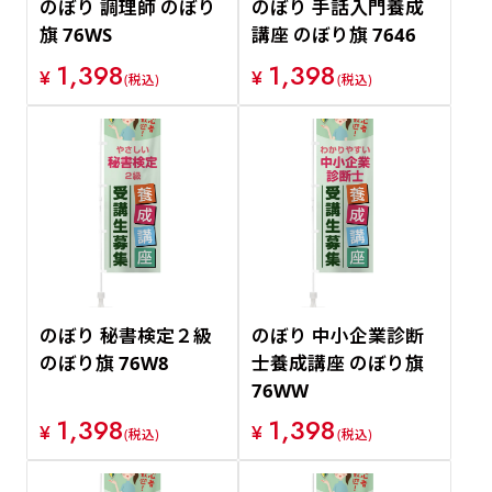
のぼり 調理師 のぼり
のぼり 手話入門養成
旗 76WS
講座 のぼり旗 7646
1,398
1,398
¥
¥
(税込)
(税込)
のぼり 秘書検定２級
のぼり 中小企業診断
のぼり旗 76W8
士養成講座 のぼり旗
76WW
1,398
1,398
¥
¥
(税込)
(税込)