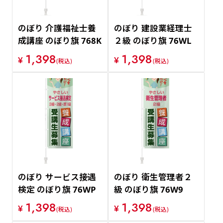
のぼり 介護福祉士養
のぼり 建設業経理士
成講座 のぼり旗 768K
２級 のぼり旗 76WL
1,398
1,398
¥
¥
(税込)
(税込)
のぼり サービス接遇
のぼり 衛生管理者２
検定 のぼり旗 76WP
級 のぼり旗 76W9
1,398
1,398
¥
¥
(税込)
(税込)