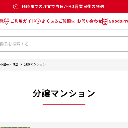
16時までの注文で当日から3営業日後の発送
覧
ご利用ガイド
よくあるご質問
お問い合わせ
GoodsP
のぼり
のぼりのご利用ガイド
のぼりのよくあるご質問
タオル
Tシャツのご利用ガイド
Tシャツのよくあるご質問
チ・巾着
垂幕
不動産・住居
分譲マンション
リー
バッグ
分譲マンション