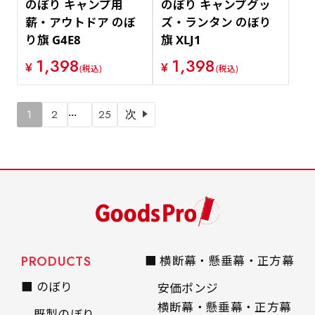
のぼり キャンプ用
のぼり キャンプグッ
薪・アウトドア のぼ
ズ・ランタン のぼり
り旗 G4E8
旗 XLJ1
1,398
1,398
¥
¥
(税込)
(税込)
…
1
2
25
次
PRODUCTS
■ 横断幕・懸垂幕・正方幕
■ のぼり
安価ポンジ
横断幕・懸垂幕・正方幕
既製のぼり