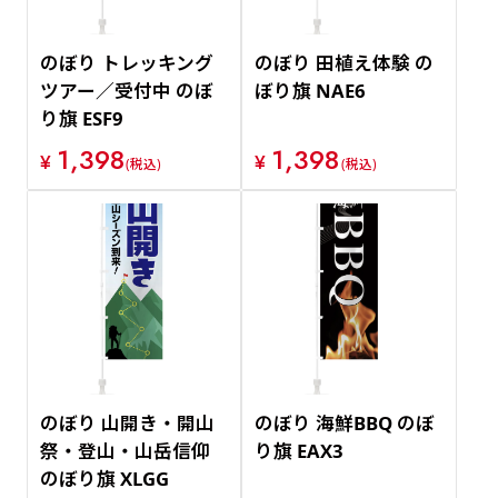
のぼり トレッキング
のぼり 田植え体験 の
ツアー／受付中 のぼ
ぼり旗 NAE6
り旗 ESF9
1,398
1,398
¥
¥
(税込)
(税込)
のぼり 山開き・開山
のぼり 海鮮BBQ のぼ
祭・登山・山岳信仰
り旗 EAX3
のぼり旗 XLGG