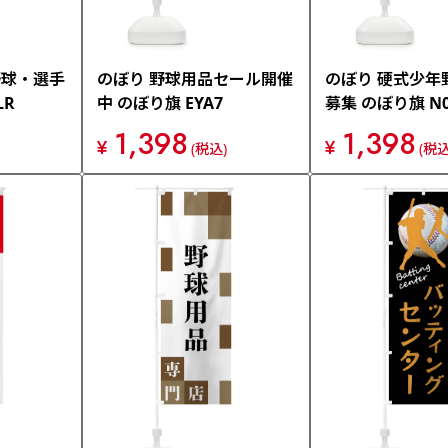
野球・選手
のぼり 野球用品セール開催
のぼり 硬式少年
LR
中 のぼり旗 EYA7
募集 のぼり旗 N0
1,398
1,398
¥
¥
(税込)
(税込