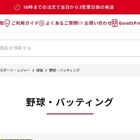
16時までの注文で当日から3営業日後の発送
覧
ご利用ガイド
よくあるご質問
お問い合わせ
GoodsP
のぼり
のぼりのご利用ガイド
のぼりのよくあるご質問
タオル
Tシャツのご利用ガイド
Tシャツのよくあるご質問
チ・巾着
垂幕
スポーツ・レジャー
球技
野球・バッティング
リー
バッグ
野球・バッティング