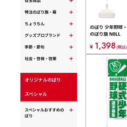
目玉商品
特注のぼり旗・幕
ちょうちん
のぼり 少年野球
のぼり旗 N0LL
グッズプロブランド
1,398
¥
季節・節句
(税込)
社会・啓発・啓蒙
オリジナルのぼり
スペシャル
スペシャルおすすめの
ぼり