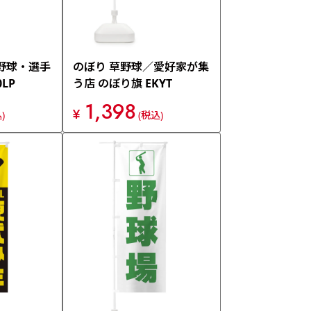
野球・選手
のぼり 草野球／愛好家が集
LP
う店 のぼり旗 EKYT
1,398
¥
)
(税込)