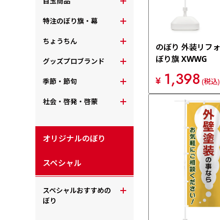
目玉商品
特注のぼり旗・幕
ちょうちん
のぼり 外装リフォ
ぼり旗 XWWG
グッズプロブランド
1,398
¥
季節・節句
(税込)
社会・啓発・啓蒙
オリジナルのぼり
スペシャル
スペシャルおすすめの
ぼり