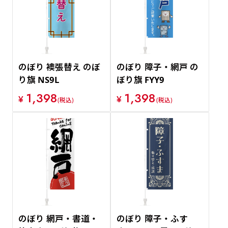
のぼり 襖張替え のぼ
のぼり 障子・網戸 の
り旗 NS9L
ぼり旗 FYY9
1,398
1,398
¥
¥
(税込)
(税込)
のぼり 網戸・書道・
のぼり 障子・ふす