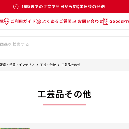
16時までの注文で当日から3営業日後の発送
覧
ご利用ガイド
よくあるご質問
お問い合わせ
GoodsP
のぼり
のぼりのご利用ガイド
のぼりのよくあるご質問
タオル
Tシャツのご利用ガイド
Tシャツのよくあるご質問
チ・巾着
垂幕
雑貨・手芸・インテリア
工芸・伝統
工芸品その他
リー
バッグ
工芸品その他