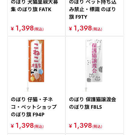
のぼり 犬猫里親大募
のぼり ペット持ち込
集 のぼり旗 FATK
み禁止・標識 のぼり
旗 F9TY
1,398
1,398
¥
¥
(税込)
(税込)
のぼり 仔猫・子ネ
のぼり 保護猫譲渡会
コ・ペットショップ
のぼり旗 F8LS
のぼり旗 F94P
1,398
1,398
¥
¥
(税込)
(税込)