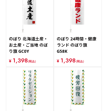
のぼり 北海道土産・
のぼり 24時間・健康
お土産・ご当地 のぼ
ランド のぼり旗
り旗 GC0Y
G58K
1,398
1,398
¥
¥
(税込)
(税込)