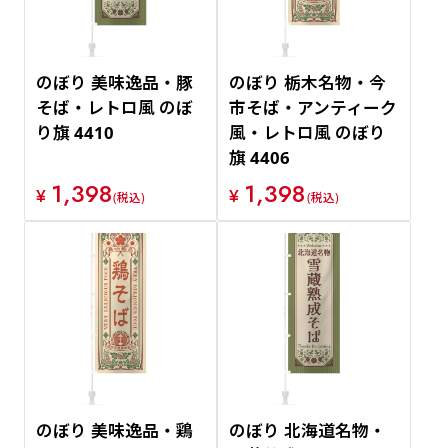
のぼり 美味逸品・豚
のぼり 栃木名物・今
そば・レトロ風 のぼ
市そば・アンティーク
り旗 4410
風・レトロ風 のぼり
旗 4406
1,398
1,398
¥
¥
(税込)
(税込)
のぼり 美味逸品・鶏
のぼり 北海道名物・