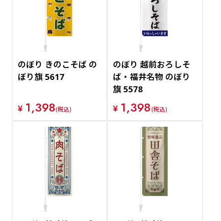
のぼり きのこそば の
のぼり 越前おろしそ
ぼり旗 5617
ば・福井名物 のぼり
旗 5578
1,398
1,398
¥
¥
(税込)
(税込)