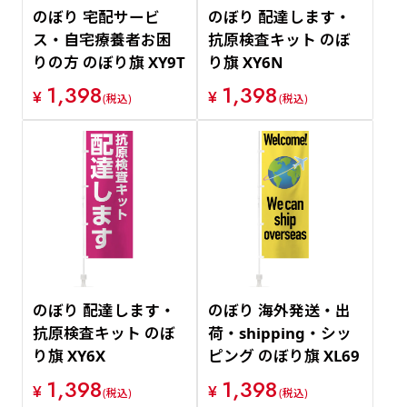
のぼり 宅配サービ
のぼり 配達します・
ス・自宅療養者お困
抗原検査キット のぼ
りの方 のぼり旗 XY9T
り旗 XY6N
1,398
1,398
¥
¥
(税込)
(税込)
のぼり 配達します・
のぼり 海外発送・出
抗原検査キット のぼ
荷・shipping・シッ
り旗 XY6X
ピング のぼり旗 XL69
1,398
1,398
¥
¥
(税込)
(税込)