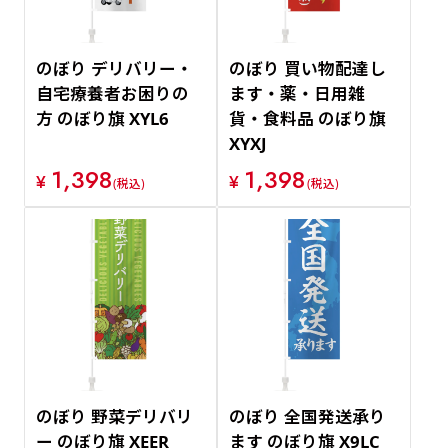
のぼり デリバリー・
のぼり 買い物配達し
自宅療養者お困りの
ます・薬・日用雑
方 のぼり旗 XYL6
貨・食料品 のぼり旗
XYXJ
1,398
1,398
¥
¥
(税込)
(税込)
のぼり 野菜デリバリ
のぼり 全国発送承り
ー のぼり旗 XEER
ます のぼり旗 X9LC