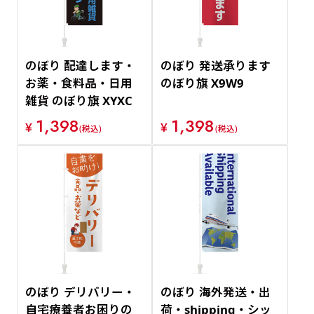
のぼり 配達します・
のぼり 発送承ります
お薬・食料品・日用
のぼり旗 X9W9
雑貨 のぼり旗 XYXC
1,398
1,398
¥
¥
(税込)
(税込)
のぼり デリバリー・
のぼり 海外発送・出
自宅療養者お困りの
荷・shipping・シッ